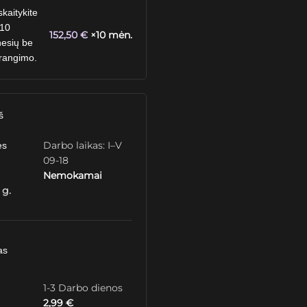
skaitykite
 10
152,50
€
×10 mėn.
esių be
rangimo.
š
Darbo laikas: I–V
ės
09-18
Nemokamai
 g.
as
1-3 Darbo dienos
2,99
€