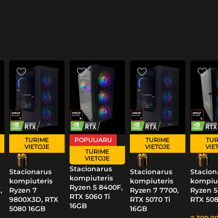
TURIME
POPULIARU
TURIME
TUR
VIETOJE
VIETOJE
VIE
TURIME
VIETOJE
Stacionarus
Stacionarus
Stacionarus
Stacion
kompiuteris
kompiuteris
kompiuteris
kompiut
Ryzen 5 8400F,
,
Ryzen 7
Ryzen 7 7700,
Ryzen 5
RTX 5060 Ti
9800X3D, RTX
RTX 5070 Ti
RTX 50
16GB
5080 16GB
16GB