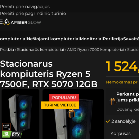
Pereiti prie navigacijos
Pereiti prie pagrindinio turinio
ompiuteriai
Nešiojami kompiuteriai
Monitoriai
Periferija
Savait
Pradžia
›
Stacionarūs kompiuteriai
›
AMD Ryzen 7000 kompiuteriai
›
Staci
Stacionarus
1 52
kompiuteris Ryzen 5
7500F, RTX 5070 12GB
Nemokamas pri
Perkant p
POPULIARU
jums prik
TURIME VIETOJE
Dovanų kiek
2 sandėlyje
Korpusas