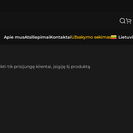
Apie mus
Atsiliepimai
Kontaktai
Lietuv
Užsakymo sekimas
kti tik prisijungę klientai, įsigiję šį produktą.