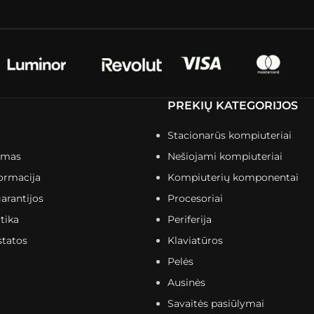
PREKIŲ KATEGORIJOS
Stacionarūs kompiuteriai
imas
Nešiojami kompiuteriai
ormacija
Kompiuterių komponentai
arantijos
Procesoriai
tika
Periferija
statos
Klaviatūros
Pelės
Ausinės
Savaitės pasiūlymai