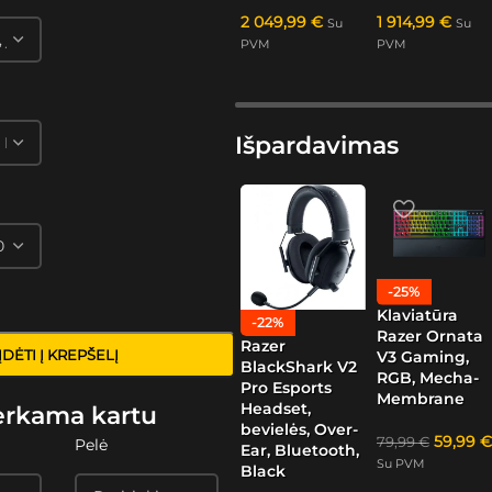
2 049,99
€
1 914,99
€
Su
Su
PVM
PVM
Išpardavimas
-25%
Klaviatūra
-22%
Razer Ornata
Razer
ĮDĖTI Į KREPŠELĮ
V3 Gaming,
BlackShark V2
RGB, Mecha-
Pro Esports
Membrane
Headset,
erkama kartu
bevielės, Over-
59,99
€
79,99
€
Pelė
Ear, Bluetooth,
Su PVM
Black