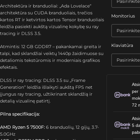
Architektūra ir branduoliai: „Ada Lovelace“
architektūra su CUDA branduoliais, trečios
Monitorius
kartos RT ir ketvirtos kartos Tensor branduoliais
leidžia pasiekti aukštą vizualinę kokybę su ray
tracing ir DLSS 3.5.
Klaviatūra
Atmintis: 12 GB GDDR7 – pakankamai greita ir
talpi, kad sklandžiai veiktų 1440p žaidimuose su
detaliomis tekstūromis ir moderniais grafikos
efektais.
DLSS ir ray tracing: DLSS 3.5 su „Frame
Atsi
Generation“ leidžia išlaikyti aukštą FPS net
per 
įjungus ray tracing, užtikrinant sklandžią ir
mok
detalią vizualinę patirtį.
72 
Pilna specifikacija:
Atsi
5 da
AMD Ryzen 5 7500F:
6 branduolių, 12 gijų, 3.7-
pab
5.0GHz