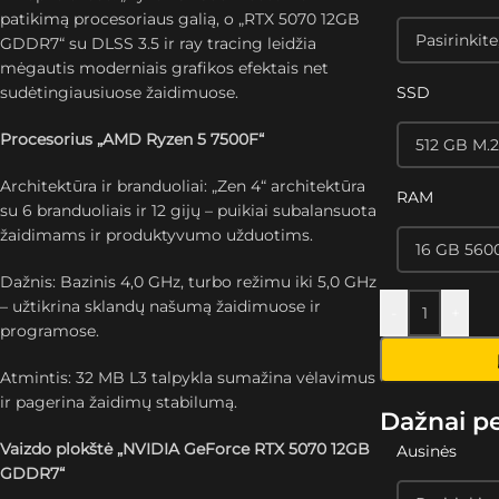
patikimą procesoriaus galią, o „RTX 5070 12GB
GDDR7“ su DLSS 3.5 ir ray tracing leidžia
mėgautis moderniais grafikos efektais net
sudėtingiausiuose žaidimuose.
SSD
Procesorius „AMD Ryzen 5 7500F“
Architektūra ir branduoliai: „Zen 4“ architektūra
RAM
su 6 branduoliais ir 12 gijų – puikiai subalansuota
žaidimams ir produktyvumo užduotims.
Dažnis: Bazinis 4,0 GHz, turbo režimu iki 5,0 GHz
– užtikrina sklandų našumą žaidimuose ir
-
+
programose.
Atmintis: 32 MB L3 talpykla sumažina vėlavimus
ir pagerina žaidimų stabilumą.
Dažnai p
Vaizdo plokštė „NVIDIA GeForce RTX 5070 12GB
Ausinės
GDDR7“