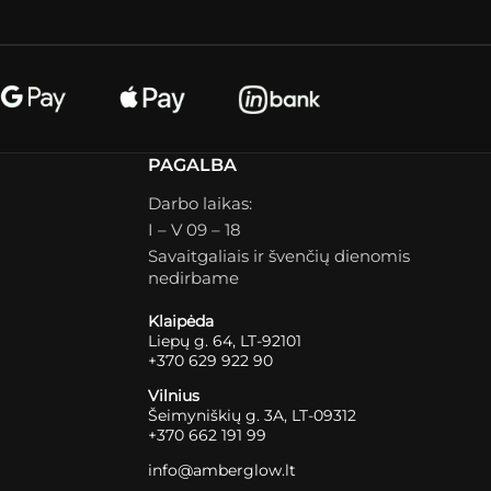
PAGALBA
Darbo laikas:
I – V 09 – 18
Savaitgaliais ir švenčių dienomis
nedirbame
Klaipėda
Liepų g. 64, LT-92101
+370 629 922 90
Vilnius
Šeimyniškių g. 3A, LT-09312
+370 662 191 99
info@amberglow.lt