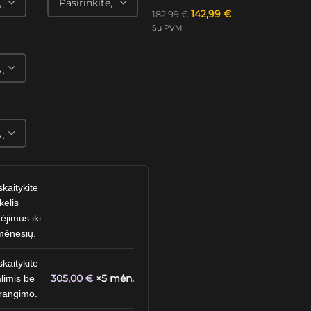
142,99
€
182,99
€
Su PVM
skaitykite
kelis
ėjimus iki
mėnesių.
skaitykite
305,00
€
×5 mėn.
limis be
rangimo.