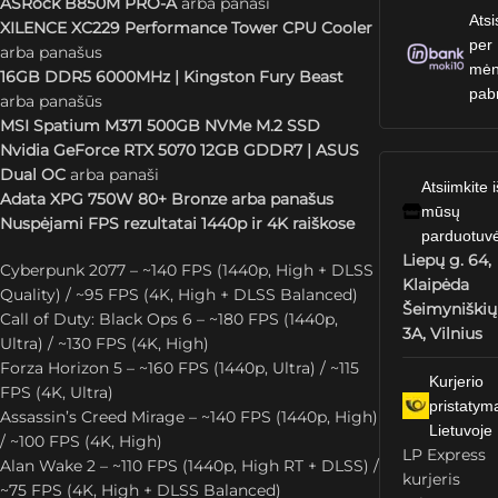
ASRock B850M PRO-A
arba panaši
Atsi
XILENCE XC229 Performance Tower CPU Cooler
per
arba panašus
mėn
16GB DDR5 6000MHz | Kingston Fury Beast
pab
arba panašūs
MSI Spatium M371 500GB NVMe M.2 SSD
Nvidia GeForce RTX 5070 12GB GDDR7 | ASUS
Dual OC
arba panaši
Atsiimkite i
Adata XPG 750W 80+ Bronze arba panašus
mūsų
Nuspėjami FPS rezultatai 1440p ir 4K raiškose
parduotuv
Liepų g. 64,
Cyberpunk 2077 – ~140 FPS (1440p, High + DLSS
Klaipėda
Quality) / ~95 FPS (4K, High + DLSS Balanced)
Šeimyniškių
Call of Duty: Black Ops 6 – ~180 FPS (1440p,
3A, Vilnius
Ultra) / ~130 FPS (4K, High)
Forza Horizon 5 – ~160 FPS (1440p, Ultra) / ~115
Kurjerio
FPS (4K, Ultra)
pristatym
Assassin’s Creed Mirage – ~140 FPS (1440p, High)
Lietuvoje
/ ~100 FPS (4K, High)
LP Express
Alan Wake 2 – ~110 FPS (1440p, High RT + DLSS) /
kurjeris
~75 FPS (4K, High + DLSS Balanced)