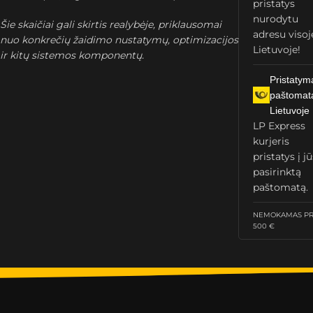
pristatys
nurodytu
Šie skaičiai gali skirtis realybėje, priklausomai
adresu visoj
nuo konkrečių žaidimo nustatymų, optimizacijos
Lietuvoje!
ir kitų sistemos komponentų.
Pristatym
paštomat
Lietuvoje
LP Express
kurjeris
pristatys į j
pasirinktą
paštomatą.
NEMOKAMAS PRI
500 €