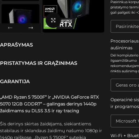
Pasirinkus korpu
pristatymo termi
gali pailgėti iki +3
Spustelėkite, kad padidintumėte
Procesoriaus
APRAŠYMAS
aušinimas
Dėl kompiuterio
ilgaamžiškumo
PRISTATYMAS IR GRĄŽINIMAS
rekomenduoja
rinktis aušinimą 
GARANTIJA
„AMD Ryzen 5 7500F“ ir „NVIDIA GeForce RTX
Operacinė si
5070 12GB GDDR7“ – galingas derinys 1440p
ir programo
žaidimams su DLSS 3.5 ir ray tracing
Šis derinys skirtas žaidėjams, siekiantiems
stabilaus ir sklandaus žaidimų našumo 1080p ir
Wi-Fi + Blue
1440p raiškose. „Ryzen 5 7500F“ suteikia