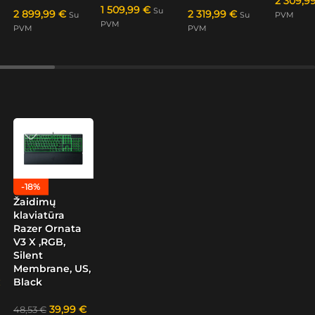
2 309,9
1 509,99
€
Su
2 899,99
€
2 319,99
€
Su
Su
PVM
PVM
PVM
PVM
-18%
Žaidimų
klaviatūra
Razer Ornata
V3 X ,RGB,
Silent
Membrane, US,
Black
39,99
€
48,53
€