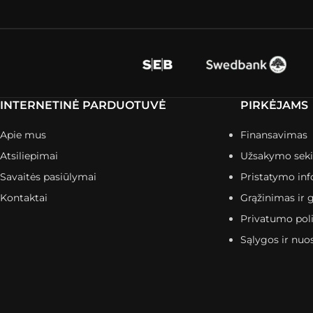
INTERNETINĖ PARDUOTUVĖ
PIRKĖJAMS
Apie mus
Finansavimas
Atsiliepimai
Užsakymo sek
Savaitės pasiūlymai
Pristatymo inf
Kontaktai
Grąžinimas ir g
Privatumo poli
Sąlygos ir nuo