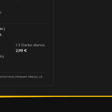
e
as į
ą
1-3 Darbo dienos
2,99
€
ūsų
STATYMAS PERKANT PREKIŲ UŽ