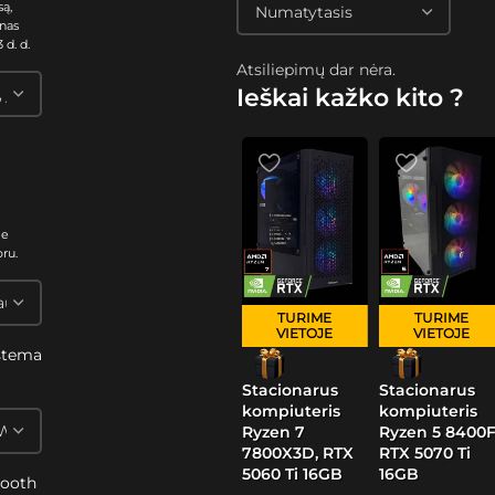
są,
nas
 d. d.
Atsiliepimų dar nėra.
Ieškai kažko kito ?
me
oru.
TURIME
TURIME
VIETOJE
VIETOJE
stema
s
Stacionarus
Stacionarus
kompiuteris
kompiuteris
Ryzen 7
Ryzen 5 8400F
7800X3D, RTX
RTX 5070 Ti
5060 Ti 16GB
16GB
tooth