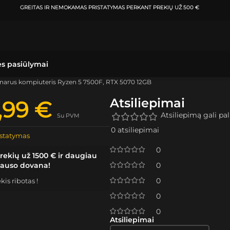
ATSIIMKITE UŽSAKYMĄ
KLAIPĖDOJE IR VILNIUJE
PER
0-3 DARBO DIENAS.
ės pasiūlymai
onarus kompiuteris Ryzen 5 7500F, RTX 5070 12GB
Atsiliepimai
4,99
€
Atsiliepimą gali pali
Su PVM
0 atsiliepimai
statymas
0
rekių už 1500 € ir daugiau
lauso dovana!
0
0
is ribotas !
0
0
Atsiliepimai