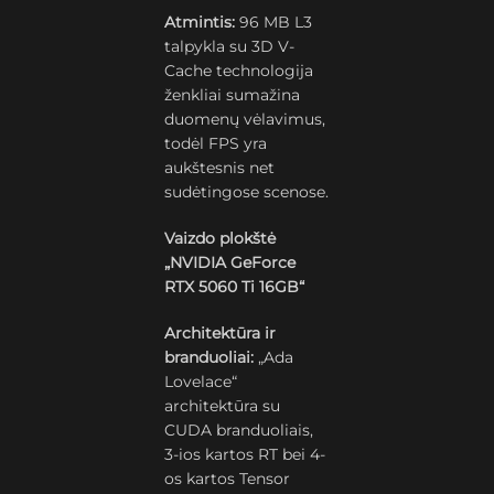
Atmintis:
96 MB L3
talpykla su 3D V-
Cache technologija
ženkliai sumažina
duomenų vėlavimus,
todėl FPS yra
aukštesnis net
sudėtingose scenose.
Vaizdo plokštė
„NVIDIA GeForce
RTX 5060 Ti 16GB“
Architektūra ir
branduoliai:
„Ada
Lovelace“
architektūra su
CUDA branduoliais,
3-ios kartos RT bei 4-
os kartos Tensor