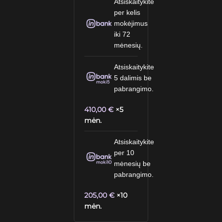
Atsiskaitykite
per kelis
mokėjimus
iki 72
mėnesių.
Atsiskaitykite
5 dalimis be
pabrangimo.
410,00
€
×5
mėn.
Atsiskaitykite
per 10
mėnesių be
pabrangimo.
205,00
€
×10
mėn.