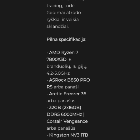
tracing, todėl
žaidimai atrodo
ryškiai ir veikia
sklandžiai.
Pilna specifikacija:
•
AMD Ryzen 7
7800X3D
: 8
branduolių, 16 gijų,
4.2-5.0GHz
•
ASRock B850 PRO
RS
arba panaši
•
Arctic Freezer 36
arba panašus
•
32GB (2x16GB)
DDR5 6000MHz |
Corsair Vengeance
arba panašūs
•
Kingston NV3 1TB