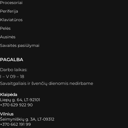
Procesoriai
Periferija
Klaviatūros
Pelės
Ausinės
Savaitės pasiūlymai
PAGALBA
Darbo laikas:
I – V 09 – 18
Savaitgaliais ir švenčių dienomis nedirbame
Klaipėda
Liepų g. 64, LT-92101
+370 629 922 90
Vilnius
Šeimyniškių g. 3A, LT-09312
+370 662 191 99