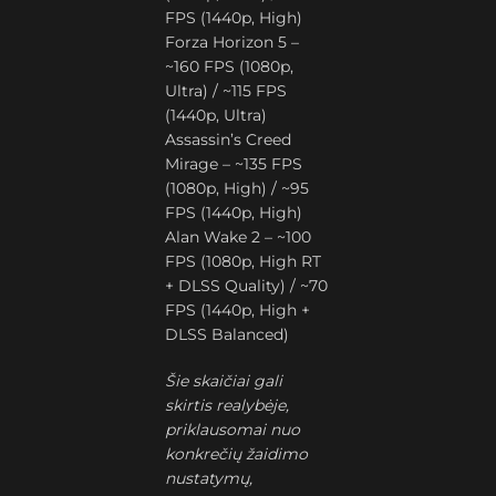
FPS (1440p, High)
Forza Horizon 5 –
~160 FPS (1080p,
Ultra) / ~115 FPS
(1440p, Ultra)
Assassin’s Creed
Mirage – ~135 FPS
(1080p, High) / ~95
FPS (1440p, High)
Alan Wake 2 – ~100
FPS (1080p, High RT
+ DLSS Quality) / ~70
FPS (1440p, High +
DLSS Balanced)
Šie skaičiai gali
skirtis realybėje,
priklausomai nuo
konkrečių žaidimo
nustatymų,