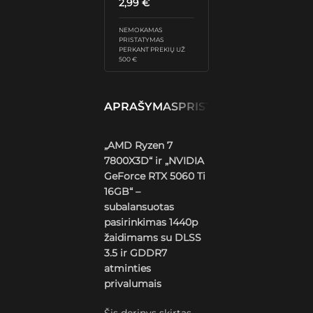
2,99
€
NEMOKAMAS
PRISTATYMAS
PERKANT PREKIŲ UŽ
500 €
APRAŠYMAS
PRISTATYMAS IR GRĄŽ
„AMD Ryzen 7
7800X3D“ ir „NVIDIA
GeForce RTX 5060 Ti
16GB“ –
subalansuotas
pasirinkimas 1440p
žaidimams su DLSS
3.5 ir GDDR7
atminties
privalumais