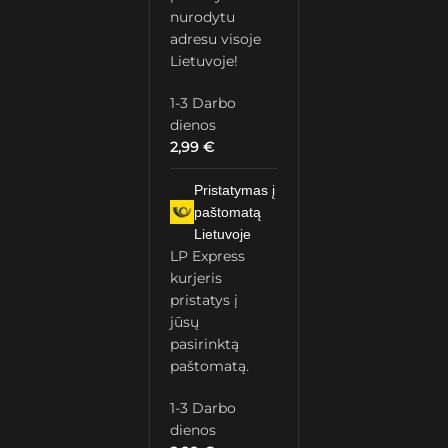
nurodytu
adresu visoje
Lietuvoje!
1-3 Darbo
dienos
2,99
€
Pristatymas į
paštomatą
Lietuvoje
LP Express
kurjeris
pristatys į
jūsų
pasirinktą
paštomatą.
1-3 Darbo
dienos