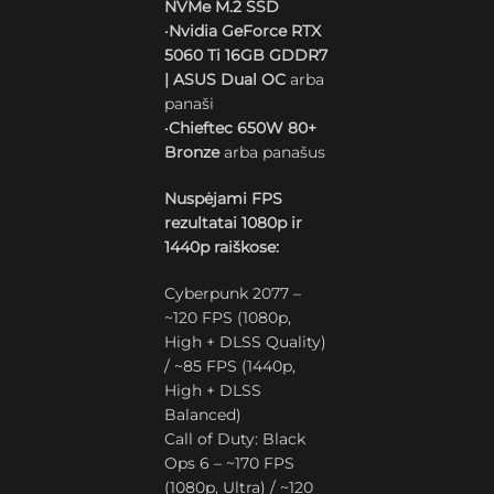
NVMe M.2 SSD
•
Nvidia GeForce RTX
5060 Ti 16GB GDDR7
| ASUS Dual OC
arba
panaši
•
Chieftec 650W 80+
Bronze
arba panašus
Nuspėjami FPS
rezultatai 1080p ir
1440p raiškose:
Cyberpunk 2077 –
~120 FPS (1080p,
High + DLSS Quality)
/ ~85 FPS (1440p,
High + DLSS
Balanced)
Call of Duty: Black
Ops 6 – ~170 FPS
(1080p, Ultra) / ~120