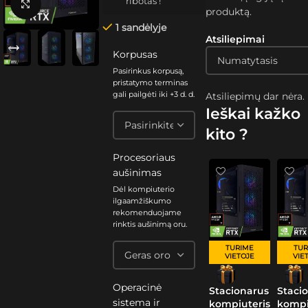
ribotas !
Spustelėkite, kad padidintumėte
produktą.
1 sandėlyje
Atsiliepimai
Korpusas
Pasirinkus korpusą,
pristatymo terminas
gali pailgėti iki +3 d. d.
Atsiliepimų dar nėra.
Ieškai kažko
kito ?
Procesoriaus
aušinimas
Dėl kompiuterio
ilgaamžiškumo
rekomenduojame
rinktis aušinimą oru.
TURIME
TUR
VIETOJE
VIE
Operacinė
Stacionarus
Staci
sistema ir
kompiuteris
kompi