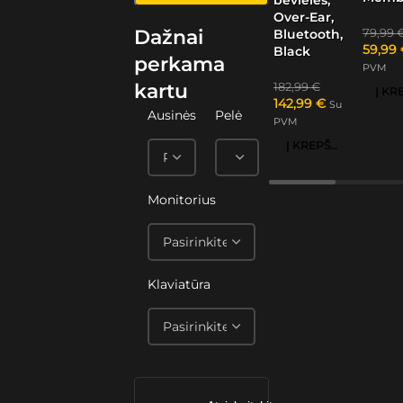
Over-Ear,
Dažnai
79,99
Bluetooth,
59,99
Black
perkama
PVM
kartu
182,99
€
142,99
€
Su
Ausinės
Pelė
PVM
Į KREPŠELĮ
Monitorius
Klaviatūra