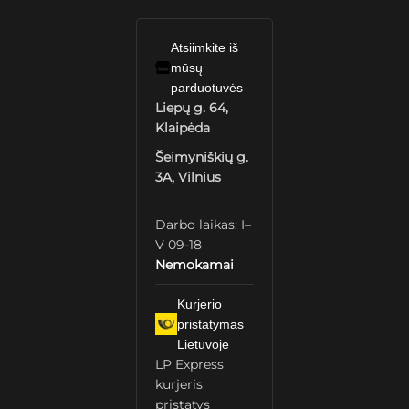
Atsiimkite iš
mūsų
parduotuvės
Liepų g. 64,
Klaipėda
Šeimyniškių g.
3A, Vilnius
Darbo laikas: I–
V 09-18
Nemokamai
Kurjerio
pristatymas
Lietuvoje
LP Express
kurjeris
pristatys