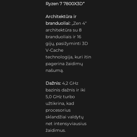
Ryzen 7 7800X3D“
Architektūra ir
branduoliai:
„Zen 4“
architektūra su 8
branduoliais ir 16
gijų, pasižyminti 3D
V-Cache
technologija, kuri itin
pagerina žaidimų
našumą.
Dažnis:
4,2 GHz
bazinis dažnis ir iki
5,0 GHz turbo
užtikrina, kad
procesorius
sklandžiai valdytų
net intensyviausius
žaidimus.