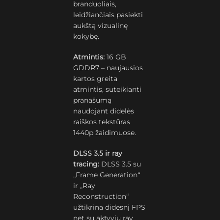
branduoliais,
leidžiančiais pasiekti
aukštą vizualinę
kokybę.
Atmintis:
16 GB
GDDR7 – naujausios
kartos greita
atmintis, suteikianti
pranašumą
naudojant didelės
raiškos tekstūras
1440p žaidimuose.
DLSS 3.5 ir ray
tracing:
DLSS 3.5 su
„Frame Generation“
ir „Ray
Reconstruction“
užtikrina didesnį FPS
net su aktyviu ray