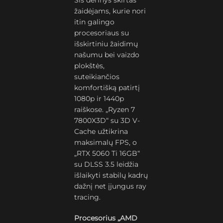
Šis derinys skirtas
žaidėjams, kurie nori
itin galingo
procesoriaus su
išskirtiniu žaidimų
našumu bei vaizdo
plokštės,
suteikiančios
komfortišką patirtį
1080p ir 1440p
raiškose. „Ryzen 7
7800X3D“ su 3D V-
Cache užtikrina
maksimalų FPS, o
„RTX 5060 Ti 16GB“
su DLSS 3.5 leidžia
išlaikyti stabilų kadrų
dažnį net įjungus ray
tracing.
Procesorius „AMD