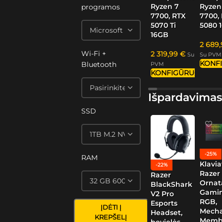
Ryzen 7
Ryzen
programos
7700, RTX
7700,
5070 Ti
5080 
16GB
2 689
Wi-Fi +
2 319,99
€
Su
Su PVM
KONF
Bluetooth
PVM
KONFIGŪRUOTI
Išpardavimas
SSD
-25%
RAM
Klavia
-22%
Razer
Razer
Ornat
BlackShark
Gamin
V2 Pro
RGB,
Esports
ĮDĖTI Į
Mech
Headset,
KREPŠELĮ
Memb
bevielės,