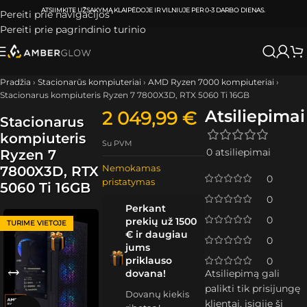
ATSIIMKITE UŽSAKYMĄ
KLAIPĖDOJE IR VILNIUJE
PER
0-3 DARBO DIENAS.
Pereiti prie navigacijos
Pereiti prie pagrindinio turinio
Pradžia
›
Stacionarūs kompiuteriai
›
AMD Ryzen 7000 kompiuteriai
›
Stacionarus kompiuteris Ryzen 7 7800X3D, RTX 5060 Ti 16GB
Atsiliepimai
2 049,99
€
Stacionarus
kompiuteris
Su PVM
0 atsiliepimai
Ryzen 7
Nemokamas
7800X3D, RTX
0
pristatymas
5060 Ti 16GB
0
Perkant
0
prekių už 1500
TURIME VIETOJE
€ ir daugiau
0
jums
priklauso
0
dovana!
Atsiliepimą gali
palikti tik prisijungę
Dovanų kiekis
klientai, įsigiję šį