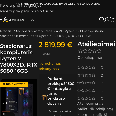
ATSIIMKITE UŽSAKYMĄ
KLAIPĖDOJE IR VILNIUJE
PER
0-3 DARBO DIENAS.
Pereiti prie navigacijos
Pereiti prie pagrindinio turinio
Pradžia
›
Stacionarūs kompiuteriai
›
AMD Ryzen 7000 kompiuteriai
›
Stacionarus kompiuteris Ryzen 7 7800X3D, RTX 5080 16GB
Atsiliepimai
2 819,99
€
Stacionarus
kompiuteris
Su PVM
0 atsiliepimai
Ryzen 7
Nemokamas
7800X3D, RTX
0
pristatymas
5080 16GB
0
Perkant
0
prekių už 1500
TURIME VIETOJE
€ ir daugiau
0
jums
priklauso
0
dovana!
Atsiliepimą gali
palikti tik prisijungę
Dovanų kiekis
klientai, įsigiję šį