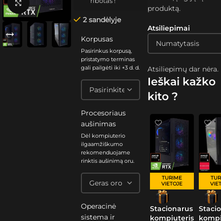
ribotas !
Spustelėkite, kad padidintumėte
produktą.
2 sandėlyje
Atsiliepimai
Korpusas
Pasirinkus korpusą,
pristatymo terminas
gali pailgėti iki +3 d. d.
Atsiliepimų dar nėra.
Ieškai kažko
kito ?
Procesoriaus
aušinimas
Dėl kompiuterio
ilgaamžiškumo
rekomenduojame
rinktis aušinimą oru.
TUR
TURIME
VIE
VIETOJE
Operacinė
Staci
Stacionarus
sistema ir
kompi
kompiuteris