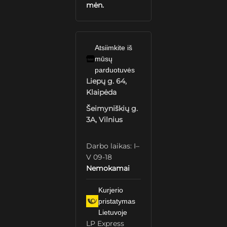
mėn.
Atsiimkite iš
mūsų
parduotuvės
Liepų g. 64,
Klaipėda
Šeimyniškių g.
3A, Vilnius
Darbo laikas: I–
V 09-18
Nemokamai
Kurjerio
pristatymas
Lietuvoje
LP Express