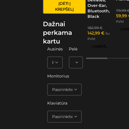
ĮDĖTI Į
Over-Ear,
KREPŠELĮ
79,99
Bluetooth,
59,99
Black
PVM
Dažnai
182,99
€
perkama
142,99
€
Su
PVM
kartu
Į KREPŠELĮ
Ausinės
Pelė
Monitorius
Klaviatūra