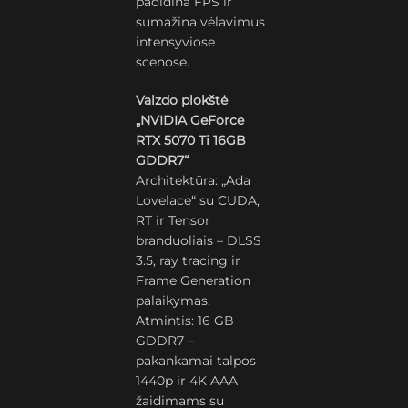
padidina FPS ir
sumažina vėlavimus
intensyviose
scenose.
Vaizdo plokštė
„NVIDIA GeForce
RTX 5070 Ti 16GB
GDDR7“
Architektūra: „Ada
Lovelace“ su CUDA,
RT ir Tensor
branduoliais – DLSS
3.5, ray tracing ir
Frame Generation
palaikymas.
Atmintis: 16 GB
GDDR7 –
pakankamai talpos
1440p ir 4K AAA
žaidimams su