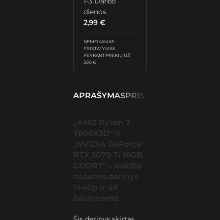
1-3 Darbo
dienos
2,99
€
NEMOKAMAS
PRISTATYMAS
PERKANT PREKIŲ UŽ
500 €
APRAŠYMAS
PRISTATYMAS IR GRĄŽ
„AMD Ryzen 7
7800X3D“ ir
„NVIDIA GeForce
RTX 5070 Ti 16GB
GDDR7“ – aukšto
našumo derinys
1440p ir 4K
žaidimams
Šis derinys skirtas