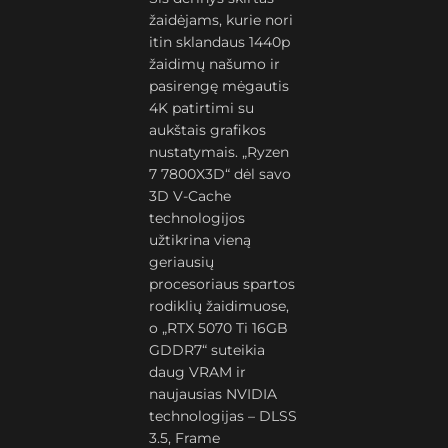
žaidėjams, kurie nori
itin sklandaus 1440p
žaidimų našumo ir
pasirengę mėgautis
4K patirtimi su
aukštais grafikos
nustatymais. „Ryzen
7 7800X3D“ dėl savo
3D V-Cache
technologijos
užtikrina vieną
geriausių
procesoriaus spartos
rodiklių žaidimuose,
o „RTX 5070 Ti 16GB
GDDR7“ suteikia
daug VRAM ir
naujausias NVIDIA
technologijas – DLSS
3.5, Frame