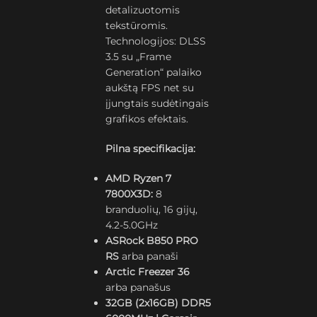
detalizuotomis
tekstūromis.
Technologijos: DLSS
3.5 su „Frame
Generation“ palaiko
aukštą FPS net su
įjungtais sudėtingais
grafikos efektais.
Pilna specifikacija:
AMD Ryzen 7
7800X3D:
8
branduolių, 16 gijų,
4.2-5.0GHz
ASRock B850 PRO
RS
arba panaši
Arctic Freezer 36
arba panašus
32GB (2x16GB) DDR5