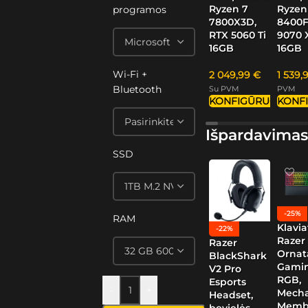
Ryzen
Ryzen 7
programos
8400F
7800X3D,
9070 
RTX 5060 Ti
16GB
16GB
Wi-Fi +
1 539,
2 049,99
€
Bluetooth
PVM
Su PVM
KONF
KONFIGŪRUOTI
Išpardavimas
SSD
-25%
RAM
Klavia
-22%
Razer
Razer
Ornat
BlackShark
Gamin
V2 Pro
RGB,
Esports
-
+
Mech
Headset,
Memb
bevielės,