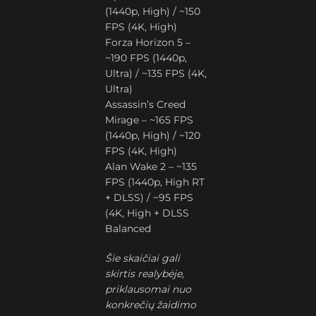
(1440p, High) / ~150
FPS (4K, High)
Forza Horizon 5 –
~190 FPS (1440p,
Ultra) / ~135 FPS (4K,
Ultra)
Assassin’s Creed
Mirage – ~165 FPS
(1440p, High) / ~120
FPS (4K, High)
Alan Wake 2 – ~135
FPS (1440p, High RT
+ DLSS) / ~95 FPS
(4K, High + DLSS
Balanced
Šie skaičiai gali
skirtis realybėje,
priklausomai nuo
konkrečių žaidimo