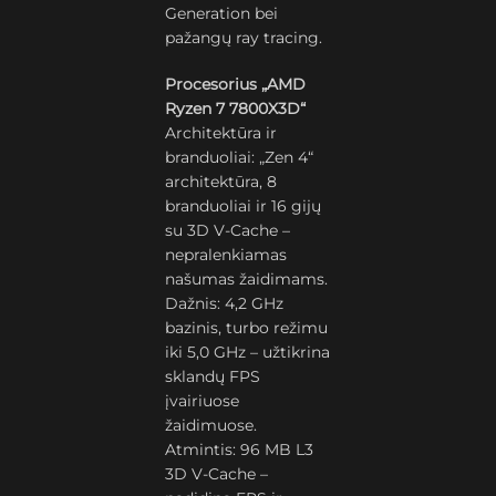
Generation bei
pažangų ray tracing.
Procesorius „AMD
Ryzen 7 7800X3D“
Architektūra ir
branduoliai: „Zen 4“
architektūra, 8
branduoliai ir 16 gijų
su 3D V-Cache –
nepralenkiamas
našumas žaidimams.
Dažnis: 4,2 GHz
bazinis, turbo režimu
iki 5,0 GHz – užtikrina
sklandų FPS
įvairiuose
žaidimuose.
Atmintis: 96 MB L3
3D V-Cache –