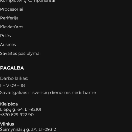
Kompiuterių komponentai
Procesoriai
Periferija
Klaviatūros
Pelės
Ausinės
Savaitės pasiūlymai
PAGALBA
Darbo laikas:
I – V 09 – 18
Savaitgaliais ir švenčių dienomis nedirbame
Klaipėda
Liepų g. 64, LT-92101
+370 629 922 90
Vilnius
Šeimyniškių g. 3A, LT-09312