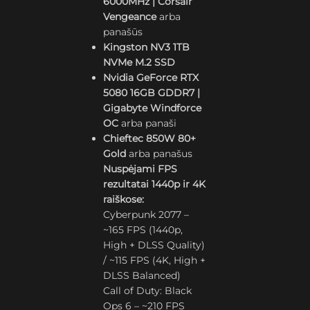
6000MHz | Corsair
Vengeance
arba
panašūs
Kingston NV3 1TB
NVMe M.2 SSD
Nvidia GeForce RTX
5080 16GB GDDR7 |
Gigabyte Windforce
OC
arba panaši
Chieftec 850W 80+
Gold
arba panašus
Nuspėjami FPS
rezultatai 1440p ir 4K
raiškose:
Cyberpunk 2077 –
~165 FPS (1440p,
High + DLSS Quality)
/ ~115 FPS (4K, High +
DLSS Balanced)
Call of Duty: Black
Ops 6 – ~210 FPS