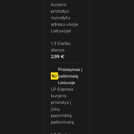
kurjeris
pristatys
nurodytu
adresu visoje
Lietuvoje!
1-3 Darbo
dienos
2,99
€
Pristatymas į
paštomatą
Lietuvoje
LP Express
kurjeris
pristatys į
jūsų
pasirinktą
paštomatą.