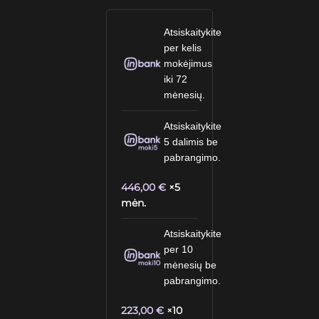
Atsiskaitykite
per kelis
mokėjimus
iki 72
mėnesių.
Atsiskaitykite
5 dalimis be
pabrangimo.
446,00
€
×5
mėn.
Atsiskaitykite
per 10
mėnesių be
pabrangimo.
223,00
€
×10