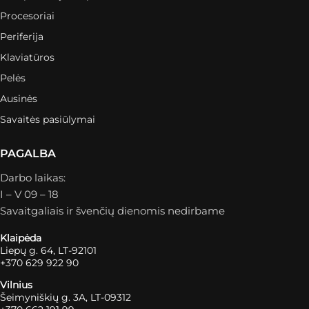
Procesoriai
Periferija
Klaviatūros
Pelės
Ausinės
Savaitės pasiūlymai
PAGALBA
Darbo laikas:
I – V 09 – 18
Savaitgaliais ir švenčių dienomis nedirbame
Klaipėda
Liepų g. 64, LT-92101
+370 629 922 90
Vilnius
Šeimyniškių g. 3A, LT-09312