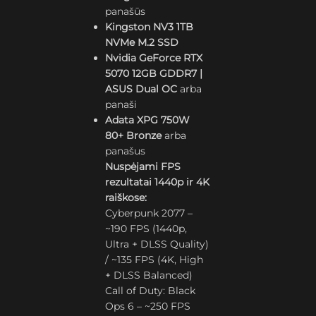
panašūs
Kingston NV3 1TB
NVMe M.2 SSD
Nvidia GeForce RTX
5070 12GB GDDR7 |
ASUS Dual OC
arba
panaši
Adata XPG 750W
80+ Bronze
arba
panašus
Nuspėjami FPS
rezultatai 1440p ir 4K
raiškose:
Cyberpunk 2077 –
~190 FPS (1440p,
Ultra + DLSS Quality)
/ ~135 FPS (4K, High
+ DLSS Balanced)
Call of Duty: Black
Ops 6 – ~250 FPS