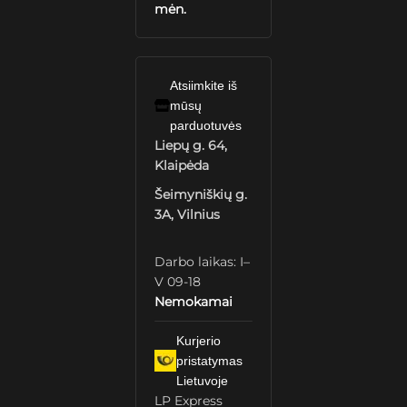
mėn.
Atsiimkite iš
mūsų
parduotuvės
Liepų g. 64,
Klaipėda
Šeimyniškių g.
3A, Vilnius
Darbo laikas: I–
V 09-18
Nemokamai
Kurjerio
pristatymas
Lietuvoje
LP Express