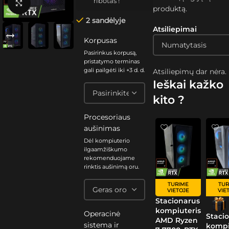
ribotas !
Spustelėkite, kad padidintumėte
produktą.
2 sandėlyje
Atsiliepimai
Korpusas
Pasirinkus korpusą,
pristatymo terminas
gali pailgėti iki +3 d. d.
Atsiliepimų dar nėra.
Ieškai kažko
kito ?
Procesoriaus
aušinimas
Dėl kompiuterio
ilgaamžiškumo
rekomenduojame
rinktis aušinimą oru.
TURIME
TUR
VIETOJE
VIE
Stacionarus
kompiuteris
Operacinė
Staci
AMD Ryzen
sistema ir
kompi