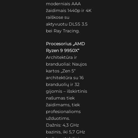
moderniais AAA
žaidimais 1440p ir 4K
raiškose su
aktyvuotu DLSS 3.5
bei Ray Tracing.
Procesorius „AMD
Ryzen 9 9950X“
Architektūra ir
branduoliai: Naujos
kartos „Zen 5“
architektūra su 16
branduolių ir 32
gijomis – išskirtinis
našumas tiek
žaidimams, tiek
profesionalioms
užduotims.
Dažnis: 4,3 GHz
bazinis, iki 5,7 GHz