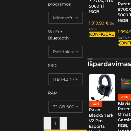
7 7700, RTX
Ryzen
programos
5060 Ti
9700X
16GB
5060 T
16GB
1 919,99
€
Su
PVM
Wi-Fi +
1 994
KONFIGŪRUOTI
Bluetooth
Su PVM
KONF
Išpardavimas
SSD
RAM
-25%
Klavia
-22%
Razer
Razer
Ornat
BlackShark
Gamin
V2 Pro
-
+
RGB,
Esports
Mech