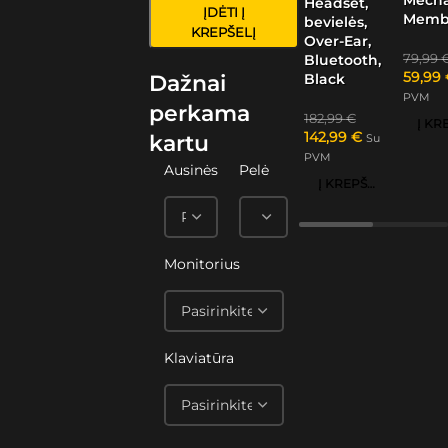
Headset,
ĮDĖTI Į
Memb
bevielės,
KREPŠELĮ
Over-Ear,
79,99
Bluetooth,
59,99
Black
Dažnai
PVM
perkama
182,99
€
142,99
€
kartu
Su
PVM
Ausinės
Pelė
Į KREPŠELĮ
Monitorius
Klaviatūra