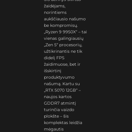
žaidėjams,
norintiems
aukščiausio našumo
be kompromisų.
„Ryzen 9 9950X“ – tai
vienas galingiausių
„Zen 5“ procesorių,
užtikrinantis ne tik
didelį FPS
žaidimuose, bet ir
išskirtinį
produktyvumo
našumą. Kartu su
„RTX 5070 12GB“ –
naujos kartos
GDDR7 atmintį
turinčia vaizdo
plokšte – šis
komplektas leidžia
mėgautis