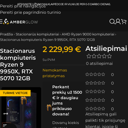
ATSIIMKITE UŽSAKYMĄ
KLAIPĖDOJE IR VILNIUJE
PER
0-3 DARBO DIENAS.
Pereiti prie navigacijos
Pereiti prie pagrindinio turinio
Pradžia
›
Stacionarūs kompiuteriai
›
AMD Ryzen 9000 kompiuteriai
›
Stacionarus kompiuteris Ryzen 9 9950X, RTX 5070 12GB
Atsiliepimai
2 229,99
€
Stacionarus
kompiuteris
Su PVM
0 atsiliepimai
Ryzen 9
Nemokamas
9950X, RTX
0
pristatymas
5070 12GB
0
Perkant
0
prekių už 1500
TURIME VIETOJE
€ ir daugiau
0
jums
priklauso
0
dovana!
Atsiliepimą gali
palikti tik prisijungę
Dovanų kiekis
klientai, įsigiję šį