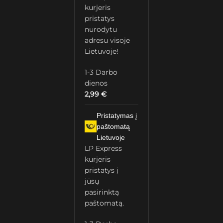
kurjeris
pristatys
nurodytu
adresu visoje
Lietuvoje!
1-3 Darbo
dienos
2,99
€
Pristatymas į
paštomatą
Lietuvoje
LP Express
kurjeris
pristatys į
jūsų
pasirinktą
paštomatą.