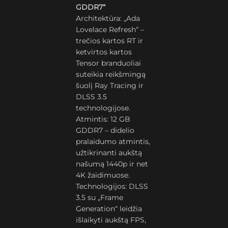
GDDR7“
Architektūra: „Ada
Lovelace Refresh“ –
trečios kartos RT ir
ketvirtos kartos
Tensor branduoliai
suteikia reikšmingą
šuolį Ray Tracing ir
DLSS 3.5
technologijose.
Atmintis: 12 GB
GDDR7 – didelio
pralaidumo atmintis,
užtikrinanti aukštą
našumą 1440p ir net
4K žaidimuose.
Technologijos: DLSS
3.5 su „Frame
Generation“ leidžia
išlaikyti aukštą FPS,