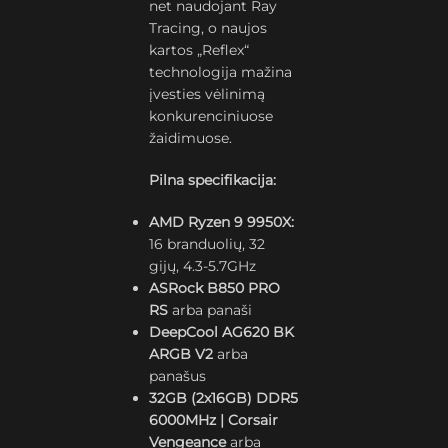
net naudojant Ray
Tracing, o naujos
kartos „Reflex“
technologija mažina
įvesties vėlinimą
konkurenciniuose
žaidimuose.
Pilna specifikacija:
AMD Ryzen 9 9950X:
16 branduolių, 32
gijų, 4.3-5.7GHz
ASRock B850 PRO
RS
arba panaši
DeepCool AG620 BK
ARGB V2
arba
panašus
32GB (2x16GB) DDR5
6000MHz | Corsair
Vengeance
arba