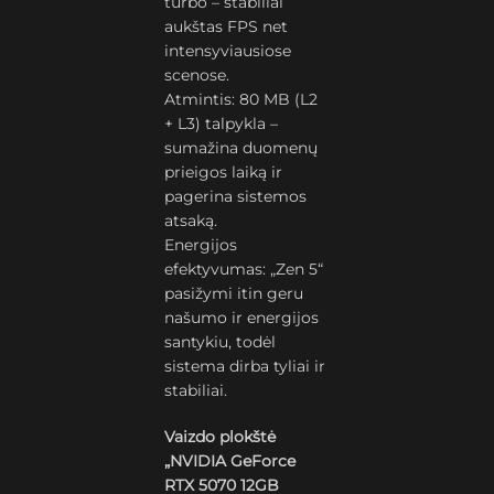
turbo – stabiliai
aukštas FPS net
intensyviausiose
scenose.
Atmintis: 80 MB (L2
+ L3) talpykla –
sumažina duomenų
prieigos laiką ir
pagerina sistemos
atsaką.
Energijos
efektyvumas: „Zen 5“
pasižymi itin geru
našumo ir energijos
santykiu, todėl
sistema dirba tyliai ir
stabiliai.
Vaizdo plokštė
„NVIDIA GeForce
RTX 5070 12GB