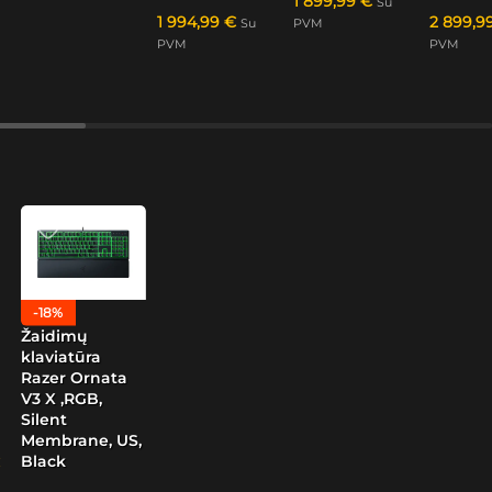
1 899,99
€
Su
1 994,99
€
2 899,9
Su
PVM
PVM
PVM
-18%
Žaidimų
klaviatūra
Razer Ornata
V3 X ,RGB,
Silent
Membrane, US,
Black