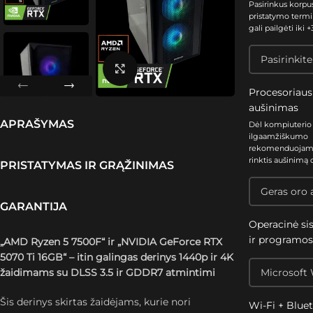
Pasirinkus korpu
pristatymo termi
gali pailgėti iki +3
Spustelėkite, kad padidintumėte
Procesoriaus
aušinimas
APRAŠYMAS
Dėl kompiuterio
ilgaamžiškumo
rekomenduoja
rinktis aušinimą 
PRISTATYMAS IR GRĄŽINIMAS
GARANTIJA
Operacinė si
ir programo
„AMD Ryzen 5 7500F“ ir „NVIDIA GeForce RTX
5070 Ti 16GB“ – itin galingas derinys 1440p ir 4K
žaidimams su DLSS 3.5 ir GDDR7 atmintimi
Šis derinys skirtas žaidėjams, kurie nori
Wi-Fi + Blue