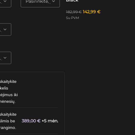
142,99
€
182,99
€
Su PVM
skaitykite
kelis
ėjimus iki
mėnesių.
skaitykite
389,00
€
×5 mėn.
limis be
rangimo.