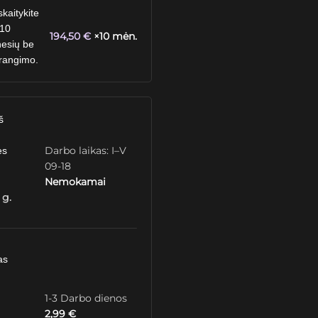
skaitykite
 10
194,50
€
×10 mėn.
esių be
rangimo.
š
Darbo laikas: I–V
ės
09-18
Nemokamai
 g.
as
1-3 Darbo dienos
2,99
€