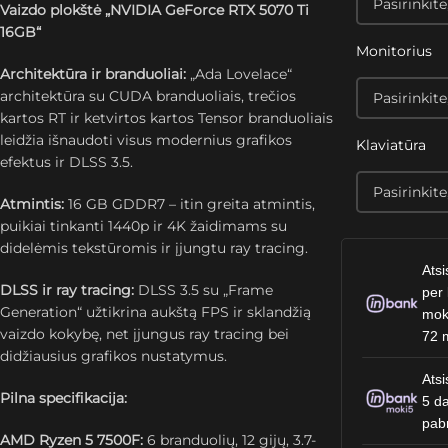
Vaizdo plokštė „NVIDIA GeForce RTX 5070 Ti
16GB“
Monitorius
Architektūra ir branduoliai:
„Ada Lovelace“
architektūra su CUDA branduoliais, trečios
kartos RT ir ketvirtos kartos Tensor branduoliais
leidžia išnaudoti visus modernius grafikos
Klaviatūra
efektus ir DLSS 3.5.
Atmintis:
16 GB GDDR7 – itin greita atmintis,
puikiai tinkanti 1440p ir 4K žaidimams su
didelėmis tekstūromis ir įjungtu ray tracing.
Atsi
DLSS ir ray tracing:
DLSS 3.5 su „Frame
per 
Generation“ užtikrina aukštą FPS ir sklandžią
mok
vaizdo kokybę, net įjungus ray tracing bei
72 
didžiausius grafikos nustatymus.
Atsi
Pilna specifikacija:
5 da
pab
AMD Ryzen 5 7500F:
6 branduolių, 12 gijų, 3.7-