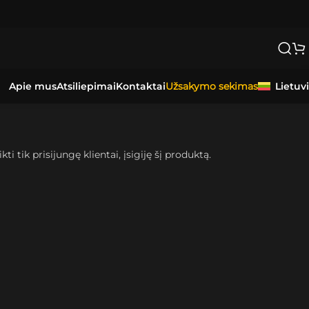
Apie mus
Atsiliepimai
Kontaktai
Lietuv
Užsakymo sekimas
kti tik prisijungę klientai, įsigiję šį produktą.