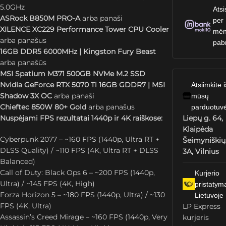
5.0GHz
Atsi
ASRock B850M PRO-A
arba panaši
per
XILENCE XC229 Performance Tower CPU Cooler
mėn
arba panašus
pab
16GB DDR5 6000MHz | Kingston Fury Beast
arba panašūs
MSI Spatium M371 500GB NVMe M.2 SSD
Nvidia GeForce RTX 5070 Ti 16GB GDDR7 | MSI
Atsiimkite i
Shadow 3X OC
arba panaši
mūsų
Chieftec 850W 80+ Gold
arba panašus
parduotuv
Nuspėjami FPS rezultatai 1440p ir 4K raiškose:
Liepų g. 64,
Klaipėda
Cyberpunk 2077 – ~160 FPS (1440p, Ultra RT +
Šeimyniškių
DLSS Quality) / ~110 FPS (4K, Ultra RT + DLSS
3A, Vilnius
Balanced)
Call of Duty: Black Ops 6 – ~200 FPS (1440p,
Kurjerio
Ultra) / ~145 FPS (4K, High)
pristatym
Forza Horizon 5 – ~180 FPS (1440p, Ultra) / ~130
Lietuvoje
FPS (4K, Ultra)
LP Express
Assassin’s Creed Mirage – ~160 FPS (1440p, Very
kurjeris