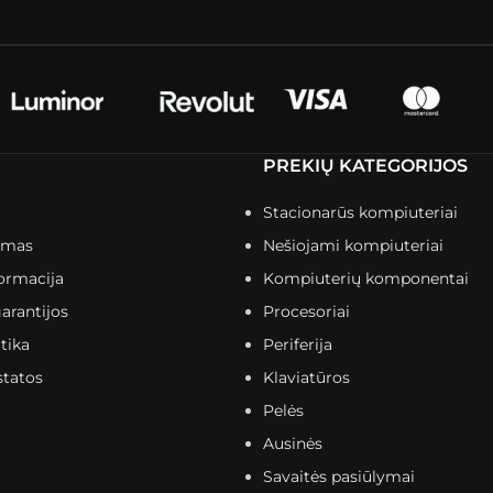
PREKIŲ KATEGORIJOS
Stacionarūs kompiuteriai
imas
Nešiojami kompiuteriai
ormacija
Kompiuterių komponentai
arantijos
Procesoriai
tika
Periferija
statos
Klaviatūros
Pelės
Ausinės
Savaitės pasiūlymai