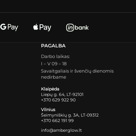
PAGALBA
Darbo laikas:
I – V 09 – 18
Savaitgaliais ir švenčių dienomis
nedirbame
Klaipėda
Liepų g. 64, LT-92101
+370 629 922 90
Vilnius
Šeimyniškių g. 3A, LT-09312
+370 662 191 99
info@amberglow.lt