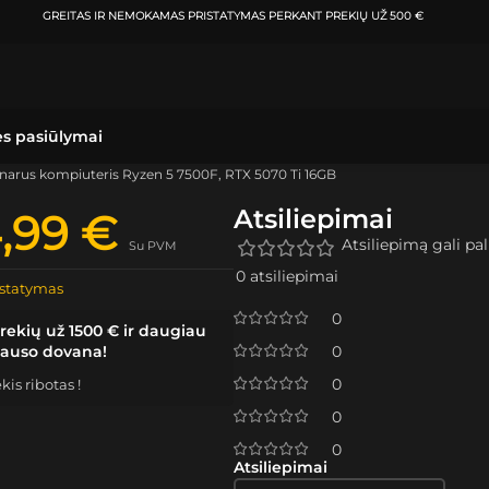
ATSIIMKITE UŽSAKYMĄ
KLAIPĖDOJE IR VILNIUJE
PER
0-3 DARBO DIENAS.
ės pasiūlymai
narus kompiuteris Ryzen 5 7500F, RTX 5070 Ti 16GB
Atsiliepimai
4,99
€
Atsiliepimą gali pali
Su PVM
0 atsiliepimai
statymas
0
rekių už 1500 € ir daugiau
lauso dovana!
0
0
is ribotas !
0
0
Atsiliepimai