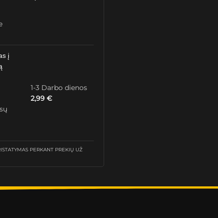
e
as į
ą
1-3 Darbo dienos
2,99
€
ūsų
STATYMAS PERKANT PREKIŲ UŽ