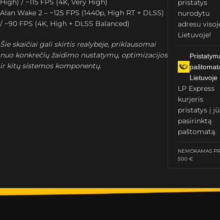
High) / ~115 FPS (4K, Very High)
pristatys
Alan Wake 2 – ~125 FPS (1440p, High RT + DLSS)
nurodytu
/ ~90 FPS (4K, High + DLSS Balanced)
adresu visoj
Lietuvoje!
Šie skaičiai gali skirtis realybėje, priklausomai
nuo konkrečių žaidimo nustatymų, optimizacijos
Pristatym
ir kitų sistemos komponentų.
paštomat
Lietuvoje
LP Express
kurjeris
pristatys į j
pasirinktą
paštomatą.
NEMOKAMAS PRI
500 €