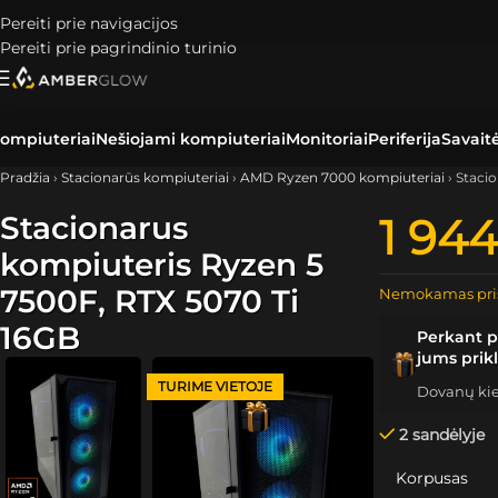
Pereiti prie navigacijos
Pereiti prie pagrindinio turinio
ompiuteriai
Nešiojami kompiuteriai
Monitoriai
Periferija
Savait
Pradžia
›
Stacionarūs kompiuteriai
›
AMD Ryzen 7000 kompiuteriai
›
Stacio
Stacionarus
1 94
kompiuteris Ryzen 5
7500F, RTX 5070 Ti
Nemokamas pri
16GB
Perkant p
jums prik
TURIME VIETOJE
Dovanų kiek
2 sandėlyje
Korpusas