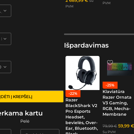
2 689,99
€
Su
PVM
PVM
Išpardavimas
-25%
Klaviatūra
-22%
ĮDĖTI Į KREPŠELĮ
Razer Ornata
Razer
V3 Gaming,
BlackShark V2
RGB, Mecha-
Pro Esports
erkama kartu
Membrane
Headset,
Pelė
bevielės, Over-
59,99
€
79,99
€
Ear, Bluetooth,
Su PVM
Black