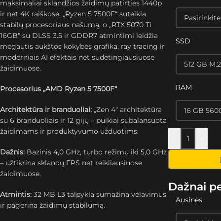
maksimaliai sklandžios žaidimų patirties 1440p
ir net 4K raiškose. „Ryzen 5 7500F“ suteikia
stabilų procesoriaus našumą, o „RTX 5070 Ti
16GB“ su DLSS 3.5 ir GDDR7 atmintimi leidžia
SSD
mėgautis aukštos kokybės grafika, ray tracing ir
moderniais AI efektais net sudėtingiausiuose
žaidimuose.
RAM
Procesorius „AMD Ryzen 5 7500F“
Architektūra ir branduoliai:
„Zen 4“ architektūra
su 6 branduoliais ir 12 gijų – puikiai subalansuota
žaidimams ir produktyvumo užduotims.
-
+
Dažnis:
Bazinis 4,0 GHz, turbo režimu iki 5,0 GHz
– užtikrina sklandų FPS net reikliausiuose
žaidimuose.
Dažnai p
Atmintis:
32 MB L3 talpykla sumažina vėlavimus
Ausinės
ir pagerina žaidimų stabilumą.