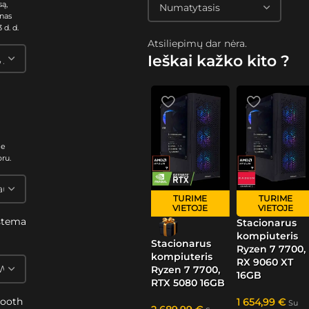
są,
nas
 d. d.
Atsiliepimų dar nėra.
Ieškai kažko kito ?
me
oru.
TURIME
TURIME
VIETOJE
VIETOJE
stema
Stacionarus
kompiuteris
s
Stacionarus
Ryzen 7 7700,
kompiuteris
RX 9060 XT
Ryzen 7 7700,
16GB
RTX 5080 16GB
tooth
1 654,99
€
Su