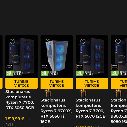
TURIME
TURIME
TURIME
TUR
VIETOJE
VIETOJE
VIETOJE
VIE
Stacionarus
kompiuteris
Stacionarus
Stacionarus
Stacion
Ryzen 7 7700,
kompiuteris
kompiuteris
kompiut
RTX 5060 8GB
Ryzen 7 9700X,
Ryzen 7 7700,
Ryzen 7
RTX 5060 Ti
RTX 5070 12GB
9800X3
1 519,99
€
Su
16GB
5080 1
PVM