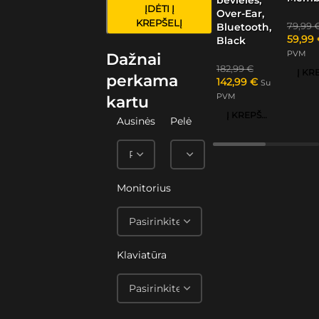
ĮDĖTI Į
Over-Ear,
KREPŠELĮ
79,99
Bluetooth,
59,99
Black
PVM
Dažnai
182,99
€
perkama
142,99
€
Su
PVM
kartu
Į KREPŠELĮ
Ausinės
Pelė
Monitorius
Klaviatūra