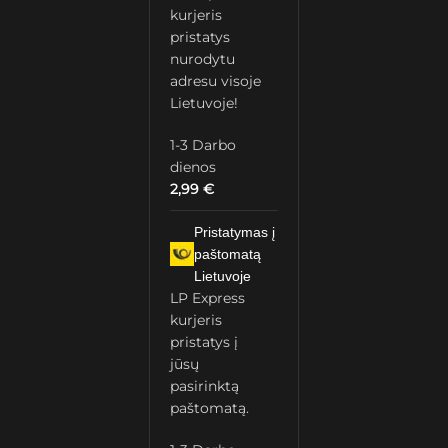
kurjeris
pristatys
nurodytu
adresu visoje
Lietuvoje!
1-3 Darbo
dienos
2,99
€
Pristatymas į
paštomatą
Lietuvoje
LP Express
kurjeris
pristatys į
jūsų
pasirinktą
paštomatą.