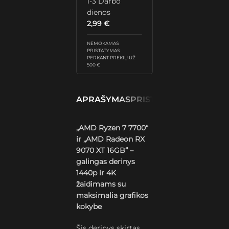
1-3 Darbo
dienos
2,99
€
NEMOKAMAS
PRISTATYMAS
PERKANT PREKIŲ UŽ
500 €
APRAŠYMAS
PRISTATYMAS IR GRĄŽ
„AMD Ryzen 7 7700“
ir „AMD Radeon RX
9070 XT 16GB“ –
galingas derinys
1440p ir 4K
žaidimams su
maksimalia grafikos
kokybe
Šis derinys skirtas