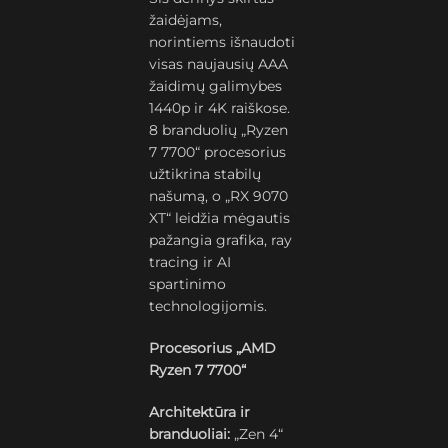
žaidėjams,
norintiems išnaudoti
visas naujausių AAA
žaidimų galimybes
1440p ir 4K raiškose.
8 branduolių „Ryzen
7 7700“ procesorius
užtikrina stabilų
našumą, o „RX 9070
XT“ leidžia mėgautis
pažangia grafika, ray
tracing ir AI
spartinimo
technologijomis.
Procesorius „AMD
Ryzen 7 7700“
Architektūra ir
branduoliai:
„Zen 4“