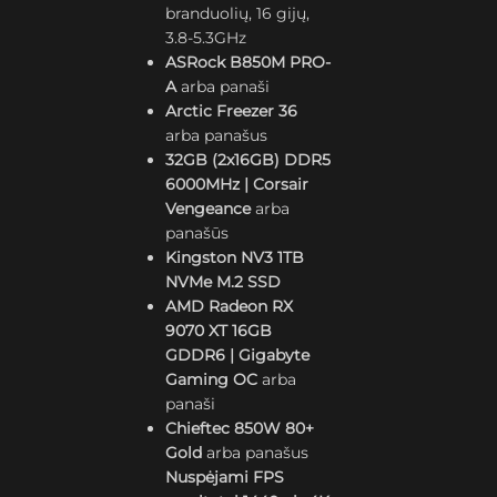
branduolių, 16 gijų,
3.8-5.3GHz
ASRock B850M PRO-
A
arba panaši
Arctic Freezer 36
arba panašus
32GB (2x16GB) DDR5
6000MHz | Corsair
Vengeance
arba
panašūs
Kingston NV3 1TB
NVMe M.2 SSD
AMD Radeon RX
9070 XT 16GB
GDDR6 | Gigabyte
Gaming OC
arba
panaši
Chieftec 850W 80+
Gold
arba panašus
Nuspėjami FPS