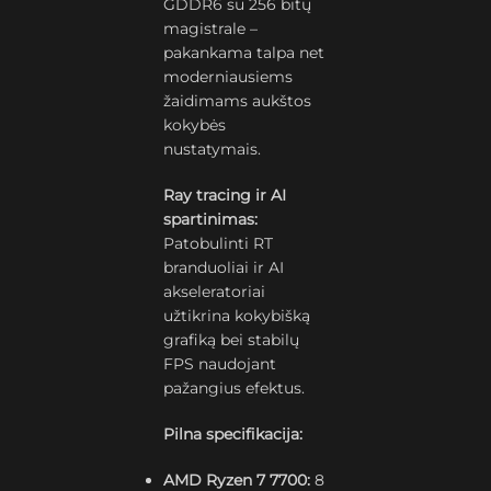
GDDR6 su 256 bitų
magistrale –
pakankama talpa net
moderniausiems
žaidimams aukštos
kokybės
nustatymais.
Ray tracing ir AI
spartinimas:
Patobulinti RT
branduoliai ir AI
akseleratoriai
užtikrina kokybišką
grafiką bei stabilų
FPS naudojant
pažangius efektus.
Pilna specifikacija:
AMD Ryzen 7 7700:
8