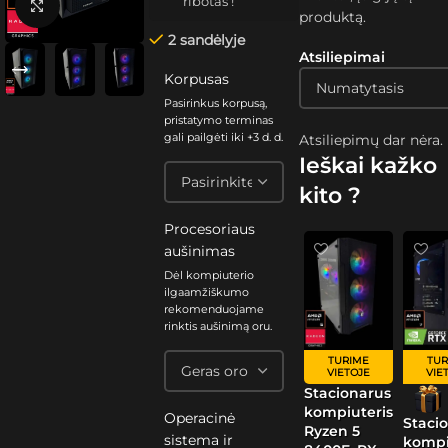
ribotas !
Spustelėkite, kad padidintumėte
produktą.
2 sandėlyje
Atsiliepimai
Korpusas
Pasirinkus korpusą,
pristatymo terminas
gali pailgėti iki +3 d. d.
Atsiliepimų dar nėra.
Ieškai kažko
kito ?
Procesoriaus
aušinimas
Dėl kompiuterio
ilgaamžiškumo
rekomenduojame
rinktis aušinimą oru.
TURIME
TUR
VIETOJE
VIE
Stacionarus
kompiuteris
Operacinė
Staci
Ryzen 5
sistema ir
kompi