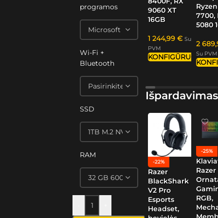
8400F, RX
Ryzen
programos
9060 XT
7700,
16GB
5080 
1 244,99
€
Su
2 689
PVM
Wi-Fi +
Su PVM
KONFIGŪRUOTI
KONF
Bluetooth
Išpardavimas
SSD
-25%
RAM
Klavia
-22%
Razer
Razer
Ornat
BlackShark
Gamin
V2 Pro
RGB,
Esports
-
+
Mech
Headset,
Memb
bevielės,