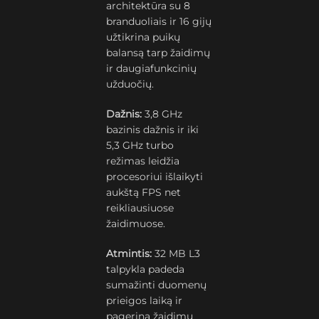
architektūra su 8
branduoliais ir 16 gijų
užtikrina puikų
balansą tarp žaidimų
ir daugiafunkcinių
užduočių.
Dažnis:
3,8 GHz
bazinis dažnis ir iki
5,3 GHz turbo
režimas leidžia
procesoriui išlaikyti
aukštą FPS net
reikliausiuose
žaidimuose.
Atmintis:
32 MB L3
talpykla padeda
sumažinti duomenų
prieigos laiką ir
pagerina žaidimų