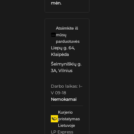
mėn.
Atsiimkite iš
mūsų
parduotuvės
Liepų g. 64,
Klaipėda
Šeimyniškių g.
3A, Vilnius
Darbo laikas: I–
V 09-18
Nemokamai
Kurjerio
pristatymas
Lietuvoje
LP Express