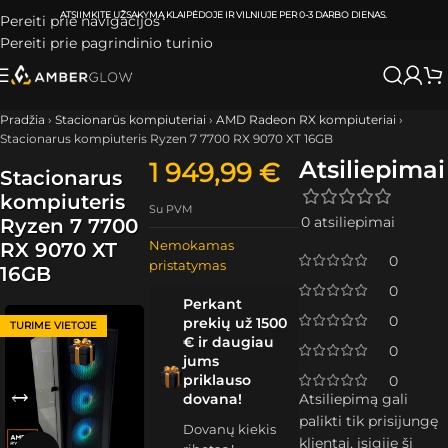
ATSIIMKITE UŽSAKYMĄ
KLAIPĖDOJE IR VILNIUJE
PER
0-3 DARBO DIENAS.
Pereiti prie navigacijos
Pereiti prie pagrindinio turinio
Pradžia
›
Stacionarūs kompiuteriai
›
AMD Radeon RX kompiuteriai
›
Stacionarus kompiuteris Ryzen 7 7700 RX 9070 XT 16GB
Atsiliepimai
1 949,99
€
Stacionarus
kompiuteris
Su PVM
0 atsiliepimai
Ryzen 7 7700
Nemokamas
RX 9070 XT
0
pristatymas
16GB
0
Perkant
0
prekių už 1500
TURIME VIETOJE
€ ir daugiau
0
jums
priklauso
0
dovana!
Atsiliepimą gali
palikti tik prisijungę
Dovanų kiekis
klientai, įsigiję šį