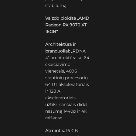
stabilumą.
Vaizdo plokštė „AMD
Radeon RX 9070 XT
16GB“
Architektūra ir
branduoliai:
„RDNA
4“ architektūra su 64
skaičiavimo
vienetais, 4096
srautinių procesorių,
64 RT akseleratoriais
ir 128 AI
akseleratoriais,
užtikrinančiais didelį
našumą 1440p ir 4K
raiškose.
Atmintis:
16 GB