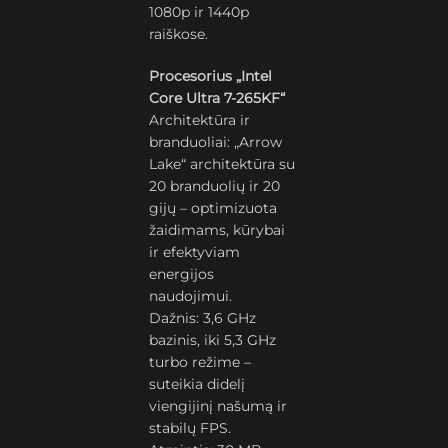
1080p ir 1440p
raiškose.
Procesorius „Intel
Core Ultra 7-265KF“
Architektūra ir
branduoliai: „Arrow
Lake“ architektūra su
20 branduolių ir 20
gijų – optimizuota
žaidimams, kūrybai
ir efektyviam
energijos
naudojimui.
Dažnis: 3,6 GHz
bazinis, iki 5,3 GHz
turbo režime –
suteikia didelį
viengijinį našumą ir
stabilų FPS.