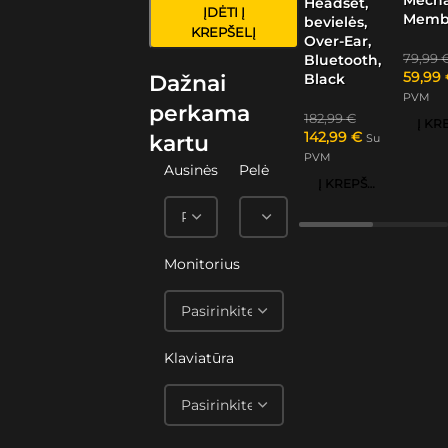
Headset,
ĮDĖTI Į
Memb
bevielės,
KREPŠELĮ
Over-Ear,
79,99
Bluetooth,
59,99
Black
Dažnai
PVM
perkama
182,99
€
142,99
€
kartu
Su
PVM
Ausinės
Pelė
Į KREPŠELĮ
Monitorius
Klaviatūra