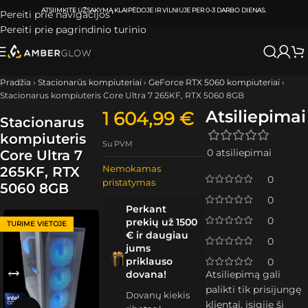
ATSIIMKITE UŽSAKYMĄ
KLAIPĖDOJE IR VILNIUJE
PER
0-3 DARBO DIENAS.
Pereiti prie navigacijos
Pereiti prie pagrindinio turinio
Pradžia
›
Stacionarūs kompiuteriai
›
GeForce RTX 5060 kompiuteriai
›
Stacionarus kompiuteris Core Ultra 7 265KF, RTX 5060 8GB
Atsiliepimai
1 604,99
€
Stacionarus
kompiuteris
Su PVM
0 atsiliepimai
Core Ultra 7
Nemokamas
265KF, RTX
0
pristatymas
5060 8GB
0
Perkant
0
prekių už 1500
TURIME VIETOJE
€ ir daugiau
0
jums
priklauso
0
dovana!
Atsiliepimą gali
palikti tik prisijungę
Dovanų kiekis
klientai, įsigiję šį