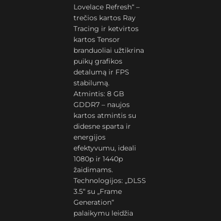
Lovelace Refresh“ –
trečios kartos Ray
Tracing ir ketvirtos
kartos Tensor
branduoliai užtikrina
puikų grafikos
detalumą ir FPS
stabilumą.
Atmintis: 8 GB
GDDR7 – naujos
kartos atmintis su
didesne sparta ir
energijos
efektyvumu, ideali
1080p ir 1440p
žaidimams.
Technologijos: „DLSS
3.5“ su „Frame
Generation“
palaikymu leidžia