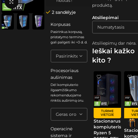
ribotas !
Spustelėkite, kad padidintumėte
produktą.
2 sandėlyje
Atsiliepimai
Korpusas
Pasirinkus korpusą,
pristatymo terminas
gali pailgėti iki +3 d. d.
Atsiliepimų dar nėra.
Ieškai kažko
kito ?
Procesoriaus
aušinimas
Dėl kompiuterio
ilgaamžiškumo
rekomenduojame
rinktis aušinimą oru.
TURIME
TUR
VIETOJE
VIE
Stacionarus
kompiuteris
Operacinė
Staci
Ryzen 5
sistema ir
kompi