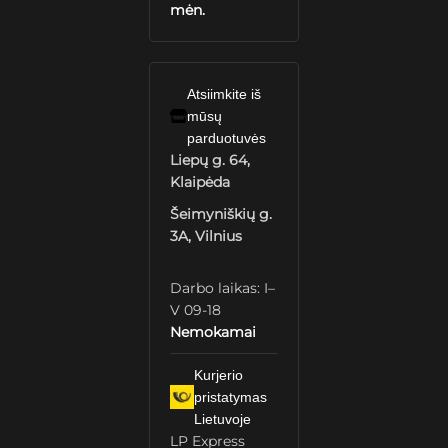
mėn.
Atsiimkite iš
mūsų
parduotuvės
Liepų g. 64,
Klaipėda
Šeimyniškių g.
3A, Vilnius
Darbo laikas: I–
V 09-18
Nemokamai
Kurjerio
pristatymas
Lietuvoje
LP Express