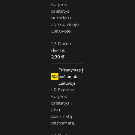
kurjeris
pristatys
nurodytu
adresu visoje
Lietuvoje!
1-3 Darbo
dienos
2,99
€
Pristatymas į
paštomatą
Lietuvoje
LP Express
kurjeris
pristatys į
jūsų
pasirinktą
paštomatą.