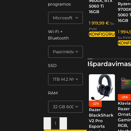
9600X, RTX
Ryzen
programos
5060 Ti
9700X
16GB
5060 T
16GB
1 919,99
€
Su
PVM
Wi-Fi +
1 994
KONFIGŪRUOTI
Bluetooth
Su PVM
KONF
Išpardavimas
SSD
RAM
-25%
Klavia
-22%
Razer
Razer
Ornat
BlackShark
Gamin
V2 Pro
-
+
RGB,
Esports
Mech