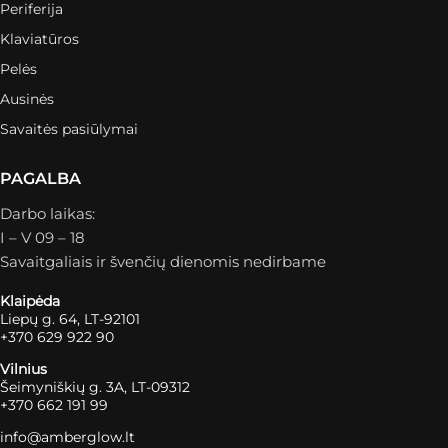
Periferija
Klaviatūros
Pelės
Ausinės
Savaitės pasiūlymai
PAGALBA
Darbo laikas:
I – V 09 – 18
Savaitgaliais ir švenčių dienomis nedirbame
Klaipėda
Liepų g. 64, LT-92101
+370 629 922 90
Vilnius
Šeimyniškių g. 3A, LT-09312
+370 662 191 99
info@amberglow.lt