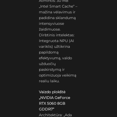
Atmintis: 30 MB
„Intel Smart Cache“ –
mažina vėlavimus ir
padidina sklandumą
intensyviuose
žaidimuose.
Dirbtinis intelektas:
Integruota NPU (AI
variklis) užtikrina
papildomą
efektyvumą, valdo
užduočių
paskirstymą ir
optimizuoja veikimą
realiu laiku.
Vaizdo plokštė
„NVIDIA GeForce
RTX 5060 8GB
GDDR7“
Architektūra: „Ada