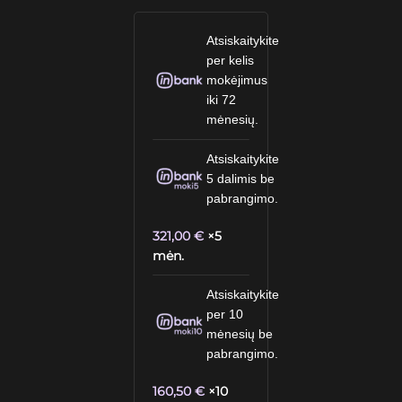
Atsiskaitykite
per kelis
mokėjimus
iki 72
mėnesių.
Atsiskaitykite
5 dalimis be
pabrangimo.
321,00
€
×5
mėn.
Atsiskaitykite
per 10
mėnesių be
pabrangimo.
160,50
€
×10