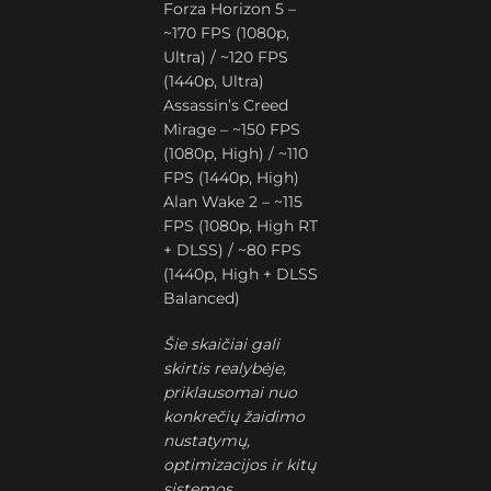
Forza Horizon 5 –
~170 FPS (1080p,
Ultra) / ~120 FPS
(1440p, Ultra)
Assassin’s Creed
Mirage – ~150 FPS
(1080p, High) / ~110
FPS (1440p, High)
Alan Wake 2 – ~115
FPS (1080p, High RT
+ DLSS) / ~80 FPS
(1440p, High + DLSS
Balanced)
Šie skaičiai gali
skirtis realybėje,
priklausomai nuo
konkrečių žaidimo
nustatymų,
optimizacijos ir kitų
sistemos