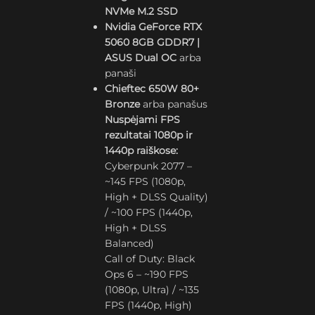
NVMe M.2 SSD
Nvidia GeForce RTX
5060 8GB GDDR7 |
ASUS Dual OC
arba
panaši
Chieftec 650W 80+
Bronze
arba panašus
Nuspėjami FPS
rezultatai 1080p ir
1440p raiškose:
Cyberpunk 2077 –
~145 FPS (1080p,
High + DLSS Quality)
/ ~100 FPS (1440p,
High + DLSS
Balanced)
Call of Duty: Black
Ops 6 – ~190 FPS
(1080p, Ultra) / ~135
FPS (1440p, High)