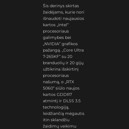
Šis derinys skirtas
žaidėjams, kurie nori
išnaudoti naujausios
kartos „Intel“
procesoriaus
galimybes bei
„NVIDIA“ grafikos
pažangą. „Core Ultra
7-265KF“ su 20
branduolių ir 20 gijų
užtikrina išskirtinį
procesoriaus
našumą, o „RTX
5060“ siūlo naujos
kartos GDDR7
atmintį ir DLSS 3.5
technologiją,
leidžiančią mėgautis
itin sklandžiu
žaidimų veikimu