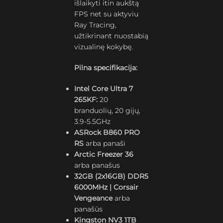
išlaikyti itin aukštą
FPS net su aktyviu
Ray Tracing,
užtikrinant nuostabią
vizualinę kokybę.
Pilna specifikacija:
Intel Core Ultra 7
265KF:
20
branduolių, 20 gijų,
3.9-5.5GHz
ASRock B860 PRO
RS
arba panaši
Arctic Freezer 36
arba panašus
32GB (2x16GB) DDR5
6000MHz | Corsair
Vengeance
arba
panašūs
Kingston NV3 1TB