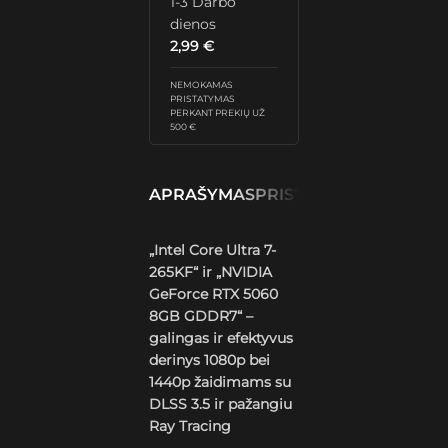
1-3 Darbo
dienos
2,99
€
NEMOKAMAS
PRISTATYMAS
PERKANT PREKIŲ UŽ
500 €
APRAŠYMAS
PRISTATYMAS IR GRĄŽ
„Intel Core Ultra 7-
265KF“ ir „NVIDIA
GeForce RTX 5060
8GB GDDR7“ –
galingas ir efektyvus
derinys 1080p bei
1440p žaidimams su
DLSS 3.5 ir pažangiu
Ray Tracing