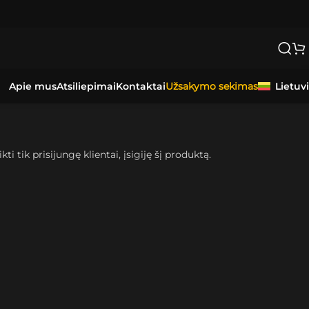
Apie mus
Atsiliepimai
Kontaktai
Lietuv
Užsakymo sekimas
kti tik prisijungę klientai, įsigiję šį produktą.