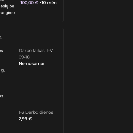
100,00
€
×10 mėn.
esių be
rangimo.
š
Darbo laikas: I–V
ės
09-18
Nemokamai
 g.
as
1-3 Darbo dienos
2,99
€