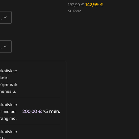
142,99
€
182,99
€
Su PVM
skaitykite
kelis
ėjimus iki
mėnesių.
skaitykite
200,00
€
×5 mėn.
limis be
rangimo.
skaitykite
 10