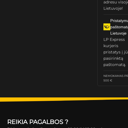
adresu visoj
Lietuvoje!
Pristatym
paštomat
Lietuvoje
LP Express
kurjeris
pristatys į j
pasirinktą
paštomatą.
NEMOKAMAS PRI
500 €
REIKIA PAGALBOS ?