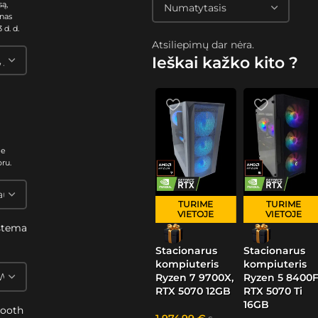
są,
nas
 d. d.
Atsiliepimų dar nėra.
Ieškai kažko kito ?
me
oru.
TURIME
TURIME
VIETOJE
VIETOJE
stema
s
Stacionarus
Stacionarus
kompiuteris
kompiuteris
Ryzen 7 9700X,
Ryzen 5 8400F
RTX 5070 12GB
RTX 5070 Ti
16GB
tooth