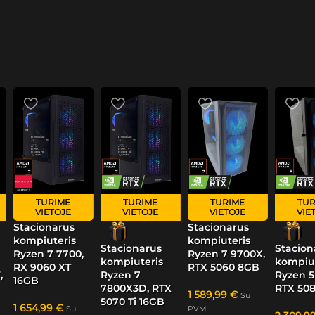
TURIME
TURIME
TURIME
TUR
VIETOJE
VIETOJE
VIETOJE
VIE
Stacionarus
Stacionarus
kompiuteris
kompiuteris
Stacionarus
Stacion
Ryzen 7 7700,
Ryzen 7 9700X,
kompiuteris
kompiut
RX 9060 XT
RTX 5060 8GB
,
Ryzen 7
Ryzen 5
16GB
7800X3D, RTX
RTX 50
1 589,99
€
Su
5070 Ti 16GB
1 654,99
€
Su
PVM