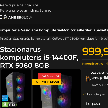
Pereiti prie navigacijos
Pereiti prie pagrindinio turinio
ompiuteriai
Nešiojami kompiuteriai
Monitoriai
Periferija
Savait
Pradžia
›
Stacionarūs kompiuteriai
›
GeForce RTX 5060 kompiuteriai
›
Stac
Stacionarus
999,
kompiuteris i5-14400F,
RTX 5060 8GB
Nemokamas pri
Perkant p
POPULIARU
jums prik
TURIME VIETOJE
Dovanų kiek
1 sandėlyje
Korpusas