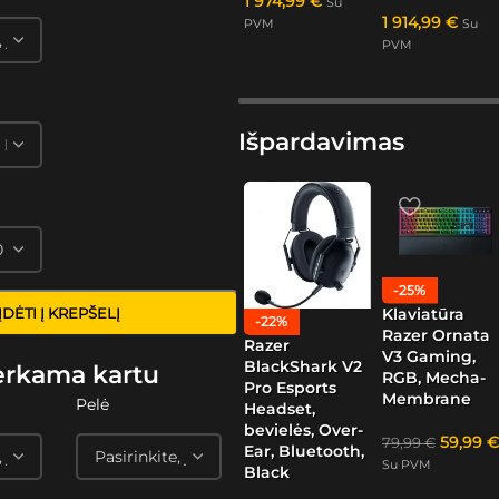
1 974,99
€
Su
1 914,99
€
PVM
Su
PVM
Išpardavimas
-25%
Klaviatūra
ĮDĖTI Į KREPŠELĮ
-22%
Razer Ornata
Razer
V3 Gaming,
BlackShark V2
erkama kartu
RGB, Mecha-
Pro Esports
Membrane
Pelė
Headset,
bevielės, Over-
59,99
€
79,99
€
Ear, Bluetooth,
Su PVM
Black