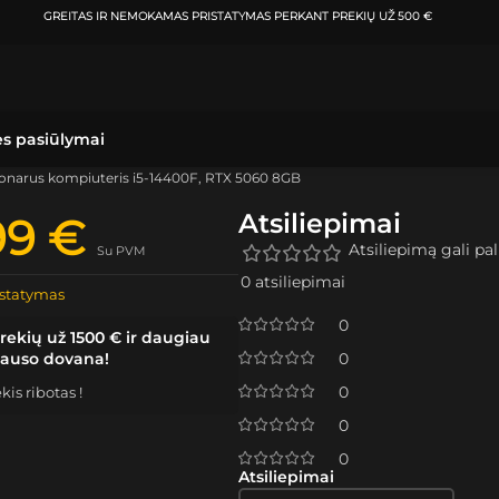
ATSIIMKITE UŽSAKYMĄ
KLAIPĖDOJE IR VILNIUJE
PER
0-3 DARBO DIENAS.
ės pasiūlymai
ionarus kompiuteris i5-14400F, RTX 5060 8GB
Atsiliepimai
99
€
Atsiliepimą gali pali
Su PVM
0 atsiliepimai
statymas
0
rekių už 1500 € ir daugiau
lauso dovana!
0
0
is ribotas !
0
0
Atsiliepimai