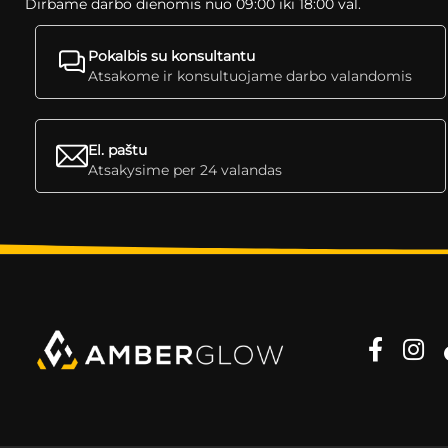
Dirbame darbo dienomis nuo 09:00 iki 18:00 val.
Pokalbis su konsultantu
Atsakome ir konsultuojame darbo valandomis
El. paštu
Atsakysime per 24 valandas