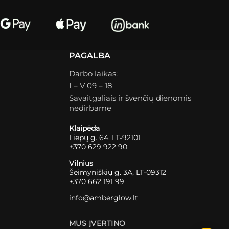
PAGALBA
Darbo laikas:
I – V 09 – 18
Savaitgaliais ir švenčių dienomis
nedirbame
Klaipėda
Liepų g. 64, LT-92101
+370 629 922 90
Vilnius
Šeimyniškių g. 3A, LT-09312
+370 662 191 99
info@amberglow.lt
MUS ĮVERTINO