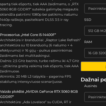
spartą tiek eSports, tiek AAA žaidimams, o „RTX
5060 8GB GDDR7“ suteikia galimybę mėgautis
sklandžia patirtimi 1080p bei patikimu našumu
1440p raiškoje, pasitelkiant DLSS 3.5 ir ray
SSD
tracing.
Procesorius „Intel Core i5-14400F“
Architektūra ir branduoliai: „Raptor Lake Refresh“
RAM
architektūra su 10 branduolių (6 našumo + 4
efektyvumo) ir 16 gijų – puikus pasirinkimas
žaidimams bei multitaskingui.
Dažnis: 2,5 GHz bazinis, turbo režimu iki 4,7 GHz
– užtikrina greitą veikimą tiek eSports, tiek AAA
žaidimuose.
Atmintis: 20 MB L3 talpykla – pagerina FPS
Dažnai p
stabilumą intensyviuose scenarijuose.
Ausinės
Vaizdo plokštė „NVIDIA GeForce RTX 5060 8GB
GDDR7“
Architektūra: „Ada Lovelace“ su CUDA, RT ir