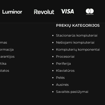
PREKIŲ KATEGORIJOS
Stacionarūs kompiuteriai
imas
Nešiojami kompiuteriai
ormacija
Kompiuterių komponentai
arantijos
Procesoriai
tika
Periferija
statos
Klaviatūros
Pelės
Ausinės
Savaitės pasiūlymai