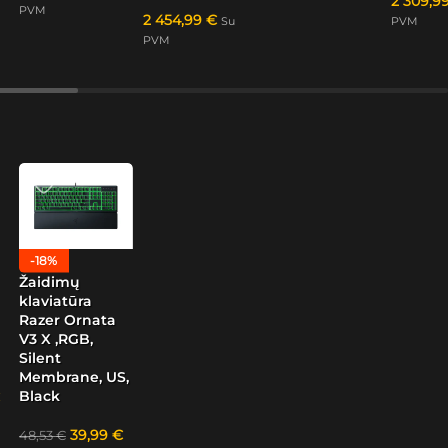
2 309,9
PVM
2 454,99
€
Su
PVM
PVM
-18%
Žaidimų
klaviatūra
Razer Ornata
V3 X ,RGB,
Silent
Membrane, US,
Black
39,99
€
48,53
€