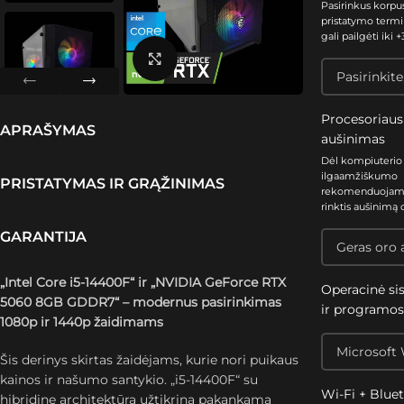
Pasirinkus korpu
pristatymo termi
gali pailgėti iki +3
Spustelėkite, kad padidintumėte
Procesoriaus
APRAŠYMAS
aušinimas
Dėl kompiuterio
ilgaamžiškumo
PRISTATYMAS IR GRĄŽINIMAS
rekomenduoja
rinktis aušinimą 
GARANTIJA
„Intel Core i5-14400F“ ir „NVIDIA GeForce RTX
Operacinė si
5060 8GB GDDR7“ – modernus pasirinkimas
ir programo
1080p ir 1440p žaidimams
Šis derinys skirtas žaidėjams, kurie nori puikaus
kainos ir našumo santykio. „i5-14400F“ su
Wi-Fi + Blue
hibridine architektūra užtikrina pakankamą