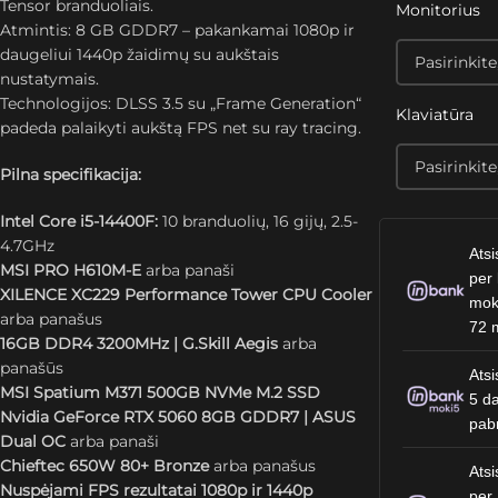
Tensor branduoliais.
Monitorius
Atmintis: 8 GB GDDR7 – pakankamai 1080p ir
daugeliui 1440p žaidimų su aukštais
nustatymais.
Technologijos: DLSS 3.5 su „Frame Generation“
Klaviatūra
padeda palaikyti aukštą FPS net su ray tracing.
Pilna specifikacija:
Intel Core i5-14400F:
10 branduolių, 16 gijų, 2.5-
4.7GHz
Atsi
MSI PRO H610M-E
arba panaši
per 
XILENCE XC229 Performance Tower CPU Cooler
mok
arba panašus
72 
16GB DDR4 3200MHz | G.Skill Aegis
arba
panašūs
Atsi
MSI Spatium M371 500GB NVMe M.2 SSD
5 da
Nvidia GeForce RTX 5060 8GB GDDR7 | ASUS
pab
Dual OC
arba panaši
Chieftec 650W 80+ Bronze
arba panašus
Atsi
Nuspėjami FPS rezultatai 1080p ir 1440p
per