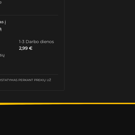
e
as į
ą
1-3 Darbo dienos
2,99
€
ūsų
STATYMAS PERKANT PREKIŲ UŽ