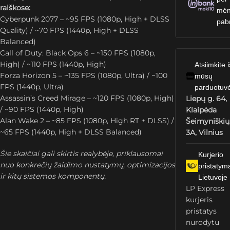
raiškose:
mėn
Cyberpunk 2077 – ~95 FPS (1080p, High + DLSS
pab
Quality) / ~70 FPS (1440p, High + DLSS
Balanced)
Call of Duty: Black Ops 6 – ~150 FPS (1080p,
High) / ~110 FPS (1440p, High)
Atsiimkite i
Forza Horizon 5 – ~135 FPS (1080p, Ultra) / ~100
mūsų
FPS (1440p, Ultra)
parduotuv
Assassin’s Creed Mirage – ~120 FPS (1080p, High)
Liepų g. 64,
/ ~90 FPS (1440p, High)
Klaipėda
Alan Wake 2 – ~85 FPS (1080p, High RT + DLSS) /
Šeimyniškių
~65 FPS (1440p, High + DLSS Balanced)
3A, Vilnius
Šie skaičiai gali skirtis realybėje, priklausomai
Kurjerio
nuo konkrečių žaidimo nustatymų, optimizacijos
pristatym
ir kitų sistemos komponentų.
Lietuvoje
LP Express
kurjeris
pristatys
nurodytu