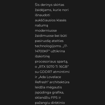
Šis derinys skirtas
žaidėjams, kurie nori
išnaudoti
aukščiausios klasės
našumą
moderniuose
žaidimuose bei būti
pasiruošę ateities
technologijoms. „i7-
14700KF“ užtikrina
išskirtinę
procesoriaus spartą,
o „RTX 5070 Ti 16GB“
su GDDR7 atmintimi
ir „Ada Lovelace
Refresh“ architektūra
leidžia mėgautis
įspūdinga grafika,
sklandžiu FPS ir
pažangiu dirbtinio