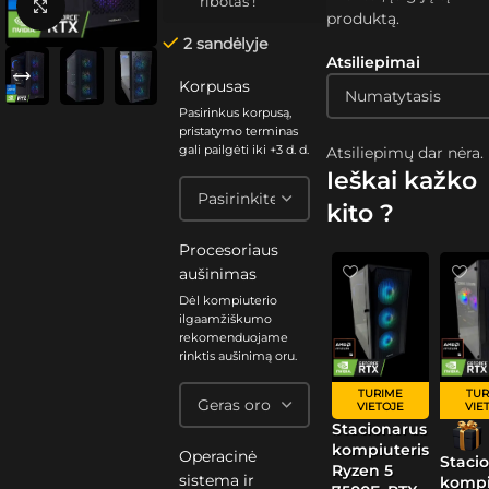
ribotas !
Spustelėkite, kad padidintumėte
produktą.
2 sandėlyje
Atsiliepimai
Korpusas
Pasirinkus korpusą,
pristatymo terminas
gali pailgėti iki +3 d. d.
Atsiliepimų dar nėra.
Ieškai kažko
kito ?
Procesoriaus
aušinimas
Dėl kompiuterio
ilgaamžiškumo
rekomenduojame
rinktis aušinimą oru.
TURIME
TUR
VIETOJE
VIE
Stacionarus
kompiuteris
Operacinė
Staci
Ryzen 5
sistema ir
kompi