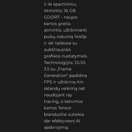
ir AI spartinimu.
Atmintis: 16 GB
GDDR7 – naujos
kartos greita
atmintis, užtikrinanti
puikų našumą 1440p
ir 4K raiškose su
aukščiausiais
grafikos nustatymais.
Technologijos: DLSS
3.5 su „Frame
Generation“ padidina
FPS ir užtikrina itin
sklandų veikimą net
naudojant ray
tracing, o ketvirtos
kartos Tensor
branduoliai suteikia
dar efektyvesnį AI
apdorojimą.