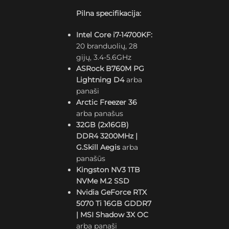
Pilna specifikacija:
Intel Core i7-14700KF:
20 branduolių, 28
gijų, 3.4-5.6GHz
ASRock B760M PG
Lightning D4
arba
panaši
Arctic Freezer 36
arba panašus
32GB (2x16GB)
DDR4 3200MHz |
G.Skill Aegis
arba
panašūs
Kingston NV3 1TB
NVMe M.2 SSD
Nvidia GeForce RTX
5070 Ti 16GB GDDR7
| MSI Shadow 3X OC
arba panaši