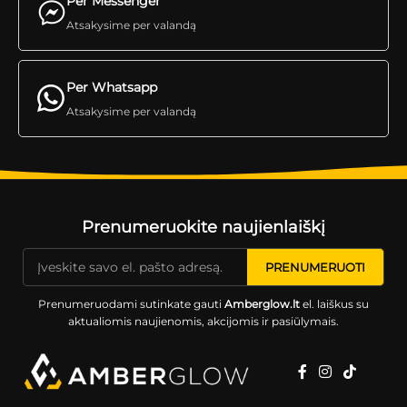
Per Messenger
Atsakysime per valandą
Per Whatsapp
Atsakysime per valandą
Prenumeruokite naujienlaiškį
Prenumeruodami sutinkate gauti
Amberglow.lt
el. laiškus su
aktualiomis naujienomis, akcijomis ir pasiūlymais.