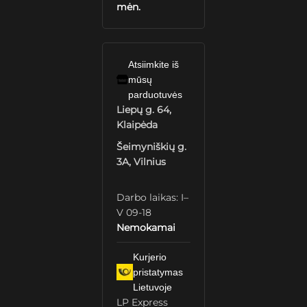
mėn.
Atsiimkite iš
mūsų
parduotuvės
Liepų g. 64,
Klaipėda
Šeimyniškių g.
3A, Vilnius
Darbo laikas: I–
V 09-18
Nemokamai
Kurjerio
pristatymas
Lietuvoje
LP Express