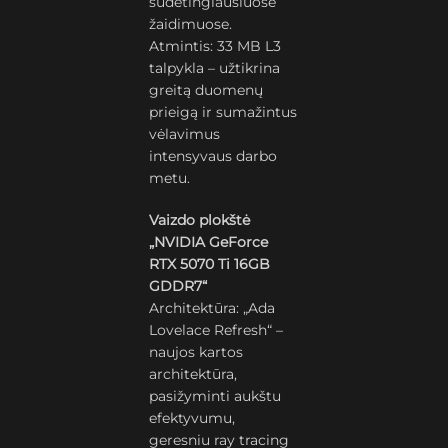
sudėtingiausiuose
žaidimuose.
Atmintis: 33 MB L3
talpykla – užtikrina
greitą duomenų
prieigą ir sumažintus
vėlavimus
intensyvaus darbo
metu.
Vaizdo plokštė
„NVIDIA GeForce
RTX 5070 Ti 16GB
GDDR7“
Architektūra: „Ada
Lovelace Refresh“ –
naujos kartos
architektūra,
pasižyminti aukštu
efektyvumu,
geresniu ray tracing