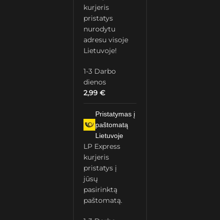
kurjeris
pristatys
nurodytu
adresu visoje
Lietuvoje!
1-3 Darbo
dienos
2,99
€
Pristatymas į
paštomatą
Lietuvoje
LP Express
kurjeris
pristatys į
jūsų
pasirinktą
paštomatą.