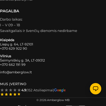
PAGALBA
Darbo laikas:
I – V 09 – 18
Savaitgaliais ir švenčių dienomis nedirbame
Klaipėda
Liepų g. 64, LT-92101
+370 629 922 90
Vilnius
Šeimyniškių g. 3A, LT-09312
+370 662 191 99
info@amberglow.lt
MUS ĮVERTINO
4.9
(152 Atsiliepimai)
© 2026
Amberglow MB