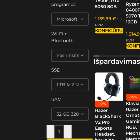
7500F, RTX
Ryzen
programos
5060 8GB
8400F
5070 T
1 139,99
€
Su
16GB
PVM
KONFIGŪRUOTI
Wi-Fi +
1 914,
Bluetooth
PVM
KONF
Išpardavimas
SSD
-25%
RAM
Klavia
-22%
Razer
Razer
Ornat
BlackShark
Gamin
V2 Pro
RGB,
Esports
-
+
Mech
Headset,
Memb
bevielės,