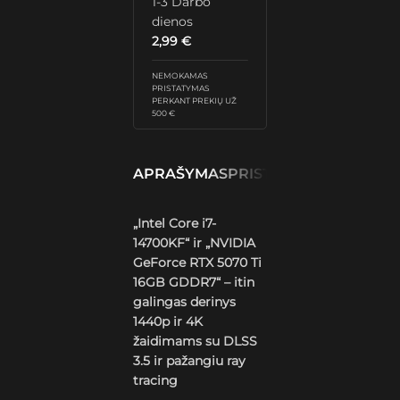
1-3 Darbo
dienos
2,99
€
NEMOKAMAS
PRISTATYMAS
PERKANT PREKIŲ UŽ
500 €
APRAŠYMAS
PRISTATYMAS IR GRĄŽ
„Intel Core i7-
14700KF“ ir „NVIDIA
GeForce RTX 5070 Ti
16GB GDDR7“ – itin
galingas derinys
1440p ir 4K
žaidimams su DLSS
3.5 ir pažangiu ray
tracing