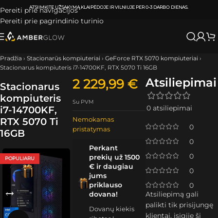
ATSIIMKITE UŽSAKYMĄ
KLAIPĖDOJE IR VILNIUJE
PER
0-3 DARBO DIENAS.
Pereiti prie navigacijos
Pereiti prie pagrindinio turinio
Pradžia
›
Stacionarūs kompiuteriai
›
GeForce RTX 5070 kompiuteriai
›
Stacionarus kompiuteris i7-14700KF, RTX 5070 Ti 16GB
Atsiliepimai
2 229,99
€
Stacionarus
kompiuteris
Su PVM
0 atsiliepimai
i7-14700KF,
Nemokamas
RTX 5070 Ti
0
pristatymas
16GB
0
Perkant
0
prekių už 1500
POPULIARU
€ ir daugiau
0
jums
priklauso
0
dovana!
Atsiliepimą gali
palikti tik prisijungę
Dovanų kiekis
klientai, įsigiję šį