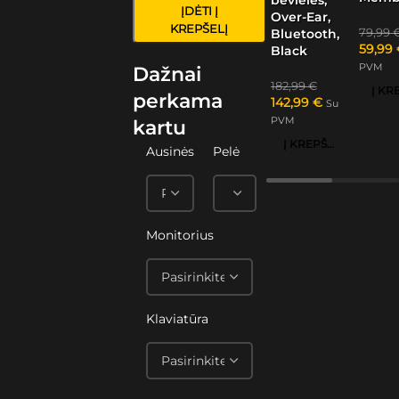
ĮDĖTI Į
Over-Ear,
KREPŠELĮ
79,99
Bluetooth,
59,99
Black
PVM
Dažnai
182,99
€
perkama
142,99
€
Su
PVM
kartu
Į KREPŠELĮ
Ausinės
Pelė
Monitorius
Klaviatūra