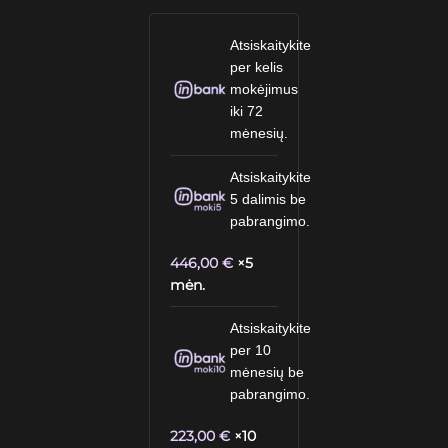
Atsiskaitykite
per kelis
mokėjimus
iki 72
mėnesių.
Atsiskaitykite
5 dalimis be
pabrangimo.
446,00
€
×5
mėn.
Atsiskaitykite
per 10
mėnesių be
pabrangimo.
223,00
€
×10