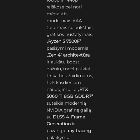
1080p ir 1440p
raiškose bei nori
mėgautis
moderniais AAA
žaidimais su aukštais
grafikos nustatymais.
„Ryzen 5 7500F“
pasižymi modernia
„Zen 4“ architektūra
ir aukštu boost
dažniu, todėl puikiai
tinka tiek žaidimams,
tiek kasdieniam
naudojimui, o
„RTX
5060 Ti 8GB GDDR7“
suteikia modernią
NVIDIA grafinę galią
su
DLSS 4
,
Frame
Generation
ir
pažangiu
ray tracing
palaikymu.