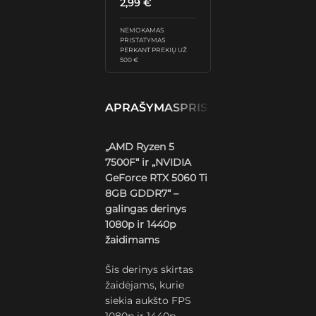
2,99
€
NEMOKAMAS
PRISTATYMAS
PERKANT PREKIŲ UŽ
500 €
APRAŠYMAS
PRISTATYMAS IR GRĄŽ
„AMD Ryzen 5
7500F“ ir „NVIDIA
GeForce RTX 5060 Ti
8GB GDDR7“ –
galingas derinys
1080p ir 1440p
žaidimams
Šis derinys skirtas
žaidėjams, kurie
siekia aukšto FPS