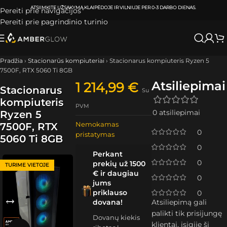
ATSIIMKITE UŽSAKYMĄ
KLAIPĖDOJE IR VILNIUJE
PER
0-3 DARBO DIENAS.
Pereiti prie navigacijos
Pereiti prie pagrindinio turinio
Pradžia
›
Stacionarūs kompiuteriai
›
Stacionarus kompiuteris Ryzen 5
7500F, RTX 5060 Ti 8GB
Atsiliepimai
1 214,99
€
Stacionarus
Su
kompiuteris
PVM
0 atsiliepimai
Ryzen 5
Nemokamas
7500F, RTX
0
pristatymas
5060 Ti 8GB
0
Perkant
0
prekių už 1500
TURIME VIETOJE
€ ir daugiau
0
jums
priklauso
0
dovana!
Atsiliepimą gali
palikti tik prisijungę
Dovanų kiekis
klientai, įsigiję šį