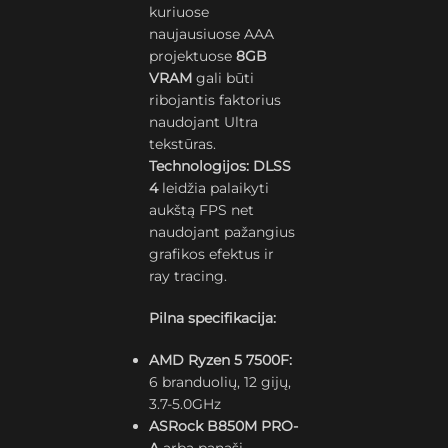
kuriuose
naujausiuose AAA
projektuose
8GB
VRAM
gali būti
ribojantis faktorius
naudojant Ultra
tekstūras.
Technologijos:
DLSS
4
leidžia palaikyti
aukštą FPS net
naudojant pažangius
grafikos efektus ir
ray tracing.
Pilna specifikacija:
AMD Ryzen 5 7500F:
6 branduolių, 12 gijų,
3.7-5.0GHz
ASRock B850M PRO-