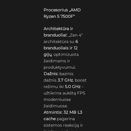
Procesorius „AMD
Ryzen 5 7500F“
Architektūra ir
branduoliai:
„Zen 4“
architektūra su
6
branduoliais ir 12
gijų
, optimizuota
žaidimams ir
produktyvumui.
Dažnis:
bazinis
dažnis
3.7 GHz
, boost
režimu iki
5.0 GHz
–
užtikrina aukštą FPS
moderniuose
žaidimuose.
Atmintis:
32 MB L3
cache
pagerina
sistemos reakciją ir