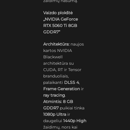
žaidimų našumą.
Vaizdo plokštė
„NVIDIA GeForce
RTX 5060 Ti 8GB
GDDR7“
Architektūra:
naujos
kartos NVIDIA
Blackwell
architektūra su
CUDA, RT ir Tensor
branduoliais,
palaikanti
DLSS 4
,
Frame Generation
ir
ray tracing
.
Atmintis:
8 GB
GDDR7
puikiai tinka
1080p Ultra
ir
daugeliui
1440p High
žaidimų, nors kai