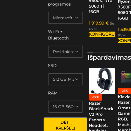
9600X, RTX
Ryzen
programos
5060 Ti
7500F
16GB
5060 T
16GB
1 919,99
€
Su
PVM
1 539,
Wi-Fi +
KONFIGŪRUOTI
PVM
Bluetooth
KONF
Išpardavimas
SSD
-25%
RAM
Klavia
-22%
Razer
Razer
Ornat
BlackShark
Gamin
V2 Pro
RGB,
Esports
ĮDĖTI Į
Mech
Headset,
KREPŠELĮ
Memb
bevielės,