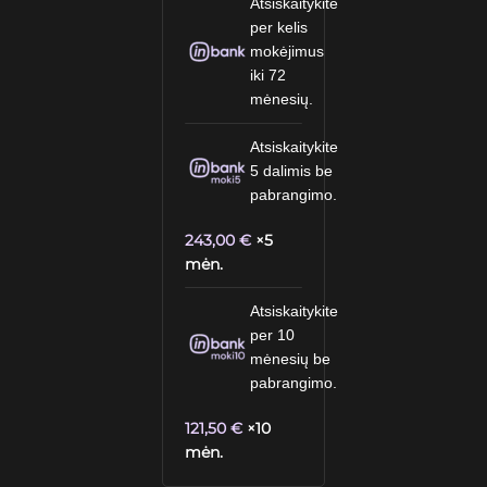
Atsiskaitykite
per kelis
mokėjimus
iki 72
mėnesių.
Atsiskaitykite
5 dalimis be
pabrangimo.
243,00
€
×5
mėn.
Atsiskaitykite
per 10
mėnesių be
pabrangimo.
121,50
€
×10
mėn.