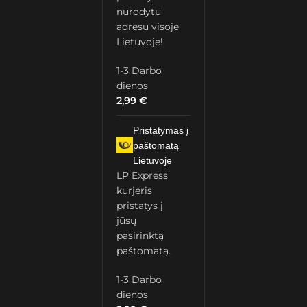
nurodytu
adresu visoje
Lietuvoje!
1-3 Darbo
dienos
2,99
€
Pristatymas į
paštomatą
Lietuvoje
LP Express
kurjeris
pristatys į
jūsų
pasirinktą
paštomatą.
1-3 Darbo
dienos