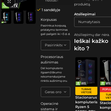
ribotas !
Spustelėkite, kad padidintumėte
produktą.
1 sandėlyje
Atsiliepimai
Korpusas
Pasirinkus korpusą,
pristatymo terminas
gali pailgėti iki +3 d. d.
Atsiliepimų dar nėra.
Ieškai kažko
kito ?
Procesoriaus
aušinimas
Dėl kompiuterio
ilgaamžiškumo
rekomenduojame
rinktis aušinimą oru.
TURIME
POPUL
VIETOJE
TUR
Stacionarus
VIE
kompiuteris
Staci
Operacinė
Ryzen 5
kompi
sistema ir