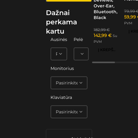
Over-Ear,
Dažnai
79,99
Bluetooth,
59,99
Black
perkama
PVM
kartu
182,99
€
142,99
€
Su
Ausinės
Pelė
PVM
Į KREPŠELĮ
Monitorius
Klaviatūra