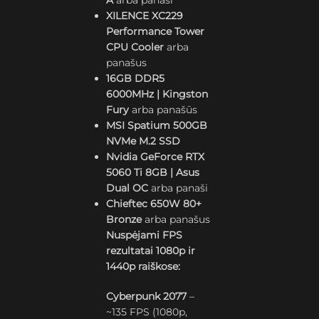
A
arba panaši
XILENCE XC229
Performance Tower
CPU Cooler
arba
panašus
16GB DDR5
6000MHz | Kingston
Fury
arba panašūs
MSI Spatium 500GB
NVMe M.2 SSD
Nvidia GeForce RTX
5060 Ti 8GB | Asus
Dual OC
arba panaši
Chieftec 650W 80+
Bronze
arba panašus
Nuspėjami FPS
rezultatai 1080p ir
1440p raiškose:
Cyberpunk 2077
–
~135 FPS (1080p,