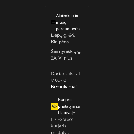
Atsiimkite iš
mūsų
parduotuvės
Liepų g. 64,
Klaipėda
Šeimyniškių g.
3A, Vilnius
Darbo laikas: I–
V 09-18
Nemokamai
Kurjerio
pristatymas
Lietuvoje
LP Express
kurjeris
pristatys