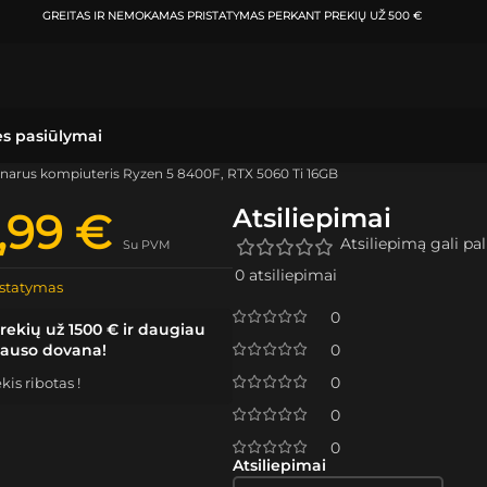
ATSIIMKITE UŽSAKYMĄ
KLAIPĖDOJE IR VILNIUJE
PER
0-3 DARBO DIENAS.
ės pasiūlymai
onarus kompiuteris Ryzen 5 8400F, RTX 5060 Ti 16GB
Atsiliepimai
9,99
€
Atsiliepimą gali pali
Su PVM
0 atsiliepimai
statymas
0
rekių už 1500 € ir daugiau
lauso dovana!
0
0
is ribotas !
0
0
Atsiliepimai