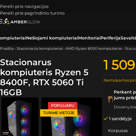
Pereiti prie navigacijos
Pereiti prie pagrindinio turinio
ompiuteriai
Nešiojami kompiuteriai
Monitoriai
Periferija
Savait
Pradžia
›
Stacionarūs kompiuteriai
›
AMD Ryzen 8000 kompiuteriai
›
Staci
Stacionarus
1 50
kompiuteris Ryzen 5
8400F, RTX 5060 Ti
Nemokamas pri
16GB
Perkant p
jums prik
POPULIARU
Dovanų kiek
TURIME VIETOJE
1 sandėlyje
Korpusas