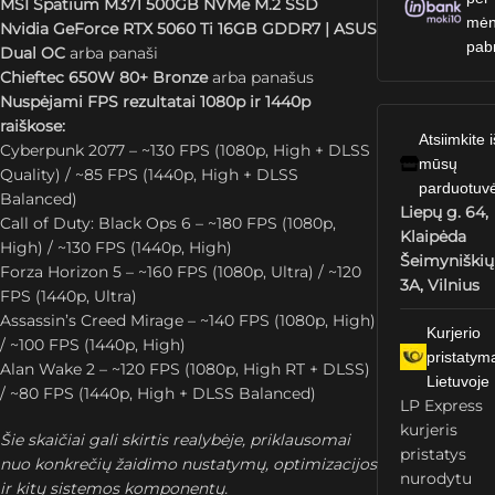
MSI Spatium M371 500GB NVMe M.2 SSD
mėn
Nvidia GeForce RTX 5060 Ti 16GB GDDR7 | ASUS
pab
Dual OC
arba panaši
Chieftec 650W 80+ Bronze
arba panašus
Nuspėjami FPS rezultatai 1080p ir 1440p
raiškose:
Atsiimkite i
Cyberpunk 2077 – ~130 FPS (1080p, High + DLSS
mūsų
Quality) / ~85 FPS (1440p, High + DLSS
parduotuv
Balanced)
Liepų g. 64,
Call of Duty: Black Ops 6 – ~180 FPS (1080p,
Klaipėda
High) / ~130 FPS (1440p, High)
Šeimyniškių
Forza Horizon 5 – ~160 FPS (1080p, Ultra) / ~120
3A, Vilnius
FPS (1440p, Ultra)
Assassin’s Creed Mirage – ~140 FPS (1080p, High)
Kurjerio
/ ~100 FPS (1440p, High)
pristatym
Alan Wake 2 – ~120 FPS (1080p, High RT + DLSS)
Lietuvoje
/ ~80 FPS (1440p, High + DLSS Balanced)
LP Express
kurjeris
Šie skaičiai gali skirtis realybėje, priklausomai
pristatys
nuo konkrečių žaidimo nustatymų, optimizacijos
nurodytu
ir kitų sistemos komponentų.