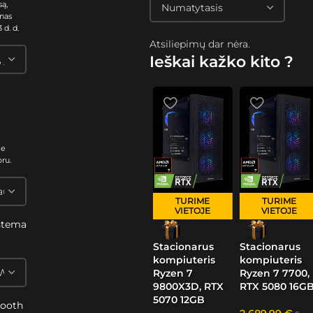
są,
nas
 d. d.
Atsiliepimų dar nėra.
Ieškai kažko kito ?
me
oru.
TURIME
TURIME
VIETOJE
VIETOJE
stema
s
Stacionarus
Stacionarus
kompiuteris
kompiuteris
Ryzen 7
Ryzen 7 7700,
9800X3D, RTX
RTX 5080 16G
5070 12GB
tooth