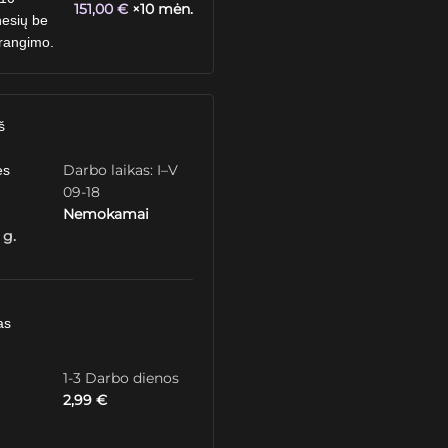
151,00
€
×10 mėn.
esių be
rangimo.
š
Darbo laikas: I–V
ės
09-18
Nemokamai
 g.
as
1-3 Darbo dienos
2,99
€