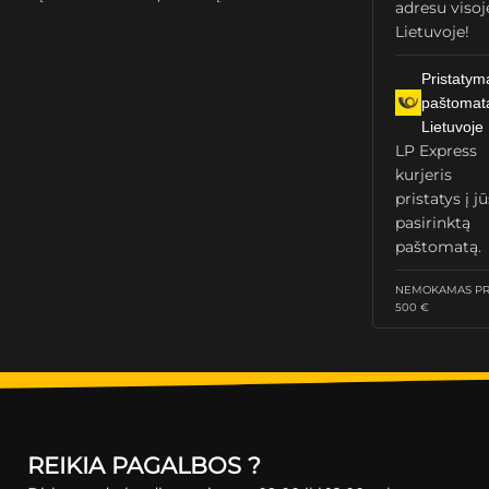
adresu visoj
Lietuvoje!
Pristatym
paštomat
Lietuvoje
LP Express
kurjeris
pristatys į j
pasirinktą
paštomatą.
NEMOKAMAS PRI
500 €
REIKIA PAGALBOS ?