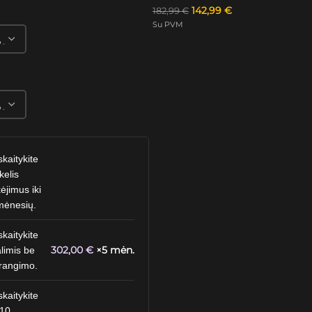
142,99
€
182,99
€
Su PVM
skaitykite
kelis
ėjimus iki
mėnesių.
skaitykite
302,00
€
×5 mėn.
limis be
rangimo.
skaitykite
 10