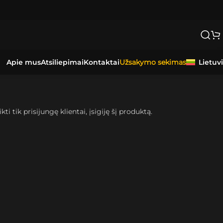
Apie mus
Atsiliepimai
Kontaktai
Lietuv
Užsakymo sekimas
kti tik prisijungę klientai, įsigiję šį produktą.