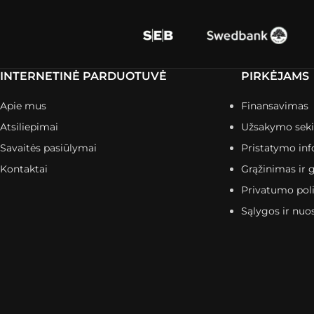
INTERNETINĖ PARDUOTUVĖ
PIRKĖJAMS
Apie mus
Finansavimas
Atsiliepimai
Užsakymo sek
Savaitės pasiūlymai
Pristatymo inf
Kontaktai
Grąžinimas ir g
Privatumo poli
Sąlygos ir nuo