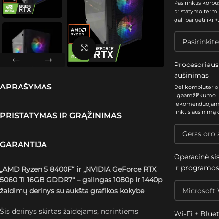
Pasirinkus korpu
pristatymo termi
gali pailgėti iki +3
Spustelėkite, kad padidintumėte
Procesoriaus
aušinimas
APRAŠYMAS
Dėl kompiuterio
ilgaamžiškumo
rekomenduoja
rinktis aušinimą 
PRISTATYMAS IR GRĄŽINIMAS
GARANTIJA
Operacinė si
ir programo
„AMD Ryzen 5 8400F“ ir „NVIDIA GeForce RTX
5060 Ti 16GB GDDR7“ – galingas 1080p ir 1440p
žaidimų derinys su aukšta grafikos kokybe
Šis derinys skirtas žaidėjams, norintiems
Wi-Fi + Blue