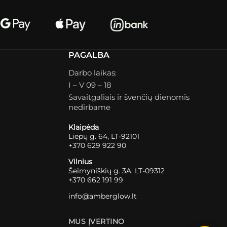
PAGALBA
Darbo laikas:
I – V 09 – 18
Savaitgaliais ir švenčių dienomis
nedirbame
Klaipėda
Liepų g. 64, LT-92101
+370 629 922 90
Vilnius
Šeimyniškių g. 3A, LT-09312
+370 662 191 99
info@amberglow.lt
MUS ĮVERTINO