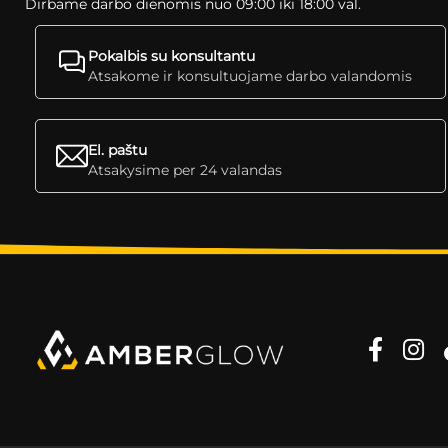
Dirbame darbo dienomis nuo 09:00 iki 18:00 val.
Pokalbis su konsultantu
Atsakome ir konsultuojame darbo valandomis
El. paštu
Atsakysime per 24 valandas