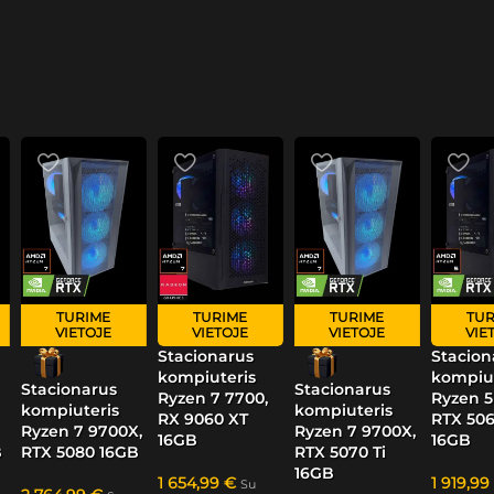
TURIME
TURIME
TURIME
TUR
VIETOJE
VIETOJE
VIETOJE
VIE
Stacionarus
Stacion
kompiuteris
kompiut
Stacionarus
Stacionarus
Ryzen 7 7700,
Ryzen 5
kompiuteris
kompiuteris
RX 9060 XT
RTX 506
Ryzen 7 9700X,
Ryzen 7 9700X,
16GB
16GB
B
RTX 5080 16GB
RTX 5070 Ti
16GB
1 654,99
€
1 919,99
Su