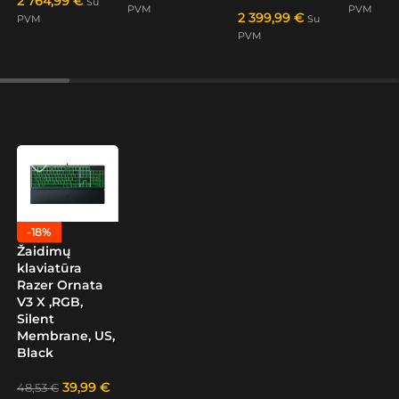
2 764,99
€
Su
PVM
PVM
2 399,99
€
PVM
Su
PVM
-18%
Žaidimų
klaviatūra
Razer Ornata
V3 X ,RGB,
Silent
Membrane, US,
Black
39,99
€
48,53
€