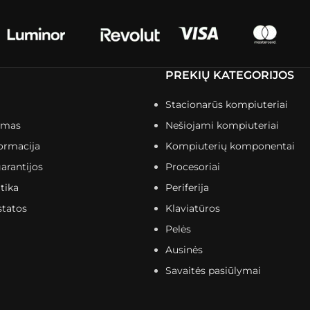
PREKIŲ KATEGORIJOS
Stacionarūs kompiuteriai
imas
Nešiojami kompiuteriai
ormacija
Kompiuterių komponentai
arantijos
Procesoriai
tika
Periferija
statos
Klaviatūros
Pelės
Ausinės
Savaitės pasiūlymai