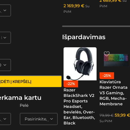
2 689,99
€
Su
2 169,99
€
Su
PVM
PVM
Išpardavimas
-25%
Klaviatūra
ĮDĖTI Į KREPŠELĮ
-22%
Razer Ornata
Razer
V3 Gaming,
BlackShark V2
erkama kartu
RGB, Mecha-
Pro Esports
Membrane
Pelė
Headset,
bevielės, Over-
59,99
€
79,99
€
Ear, Bluetooth,
Su PVM
Black