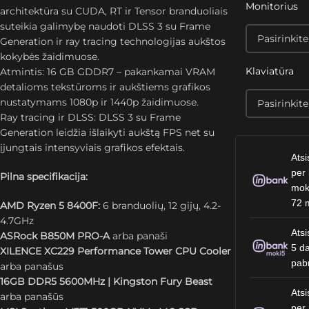
Monitorius
architektūra su CUDA, RT ir Tensor branduoliais
suteikia galimybę naudoti DLSS 3 su Frame
Generation ir ray tracing technologijas aukštos
kokybės žaidimuose.
Klaviatūra
Atmintis: 16 GB GDDR7 – pakankamai VRAM
detalioms tekstūroms ir aukštiems grafikos
nustatymams 1080p ir 1440p žaidimuose.
Ray tracing ir DLSS: DLSS 3 su Frame
Generation leidžia išlaikyti aukštą FPS net su
įjungtais intensyviais grafikos efektais.
Atsi
per 
Pilna specifikacija:
mok
72 
AMD Ryzen 5 8400F:
6 branduolių, 12 gijų, 4.2-
4.7GHz
Atsi
ASRock B850M PRO-A
arba panaši
5 da
XILENCE XC229 Performance Tower CPU Cooler
pab
arba panašus
16GB DDR5 5600MHz | Kingston Fury Beast
Atsi
arba panašūs
per