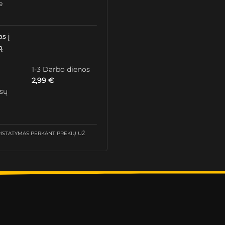
e
as į
ą
1-3 Darbo dienos
2,99
€
ūsų
STATYMAS PERKANT PREKIŲ UŽ