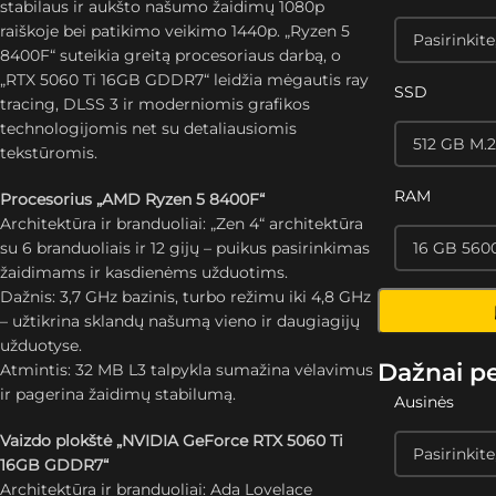
stabilaus ir aukšto našumo žaidimų 1080p
raiškoje bei patikimo veikimo 1440p. „Ryzen 5
8400F“ suteikia greitą procesoriaus darbą, o
„RTX 5060 Ti 16GB GDDR7“ leidžia mėgautis ray
SSD
tracing, DLSS 3 ir moderniomis grafikos
technologijomis net su detaliausiomis
tekstūromis.
RAM
Procesorius „AMD Ryzen 5 8400F“
Architektūra ir branduoliai: „Zen 4“ architektūra
su 6 branduoliais ir 12 gijų – puikus pasirinkimas
žaidimams ir kasdienėms užduotims.
Dažnis: 3,7 GHz bazinis, turbo režimu iki 4,8 GHz
– užtikrina sklandų našumą vieno ir daugiagijų
užduotyse.
Dažnai p
Atmintis: 32 MB L3 talpykla sumažina vėlavimus
ir pagerina žaidimų stabilumą.
Ausinės
Vaizdo plokštė „NVIDIA GeForce RTX 5060 Ti
16GB GDDR7“
Architektūra ir branduoliai: Ada Lovelace