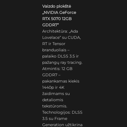
Vaizdo plokštė
„NVIDIA GeForce
RTX 5070 12GB
GDDR7“
Architektūra: „Ada
Lovelace“ su CUDA,
RT ir Tensor
branduoliais –
palaiko DLSS 3.5 ir
pažangų ray tracing.
Atmintis: 12 GB
GDDR7 –
pakankamas kiekis
1440p ir 4K
žaidimams su
detaliomis
tekstūromis.
Technologijos: DLSS
3.5 su Frame
Generation užtikrina