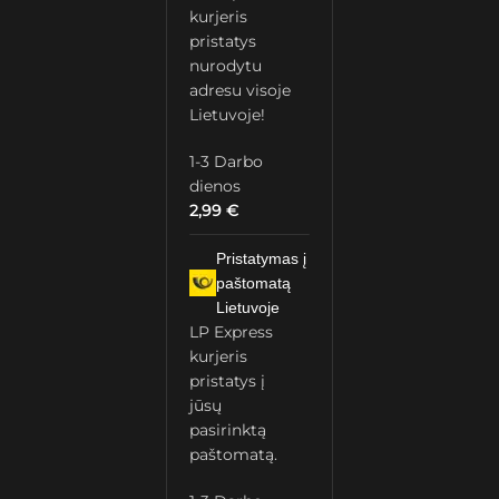
kurjeris
pristatys
nurodytu
adresu visoje
Lietuvoje!
1-3 Darbo
dienos
2,99
€
Pristatymas į
paštomatą
Lietuvoje
LP Express
kurjeris
pristatys į
jūsų
pasirinktą
paštomatą.