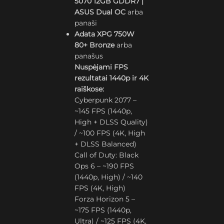
5070 12GB GDDR7 |
ASUS Dual OC
arba
panaši
Adata XPG 750W
80+ Bronze
arba
panašus
Nuspėjami FPS
rezultatai 1440p ir 4K
raiškose:
Cyberpunk 2077 –
~145 FPS (1440p,
High + DLSS Quality)
/ ~100 FPS (4K, High
+ DLSS Balanced)
Call of Duty: Black
Ops 6 – ~190 FPS
(1440p, High) / ~140
FPS (4K, High)
Forza Horizon 5 –
~175 FPS (1440p,
Ultra) / ~125 FPS (4K,