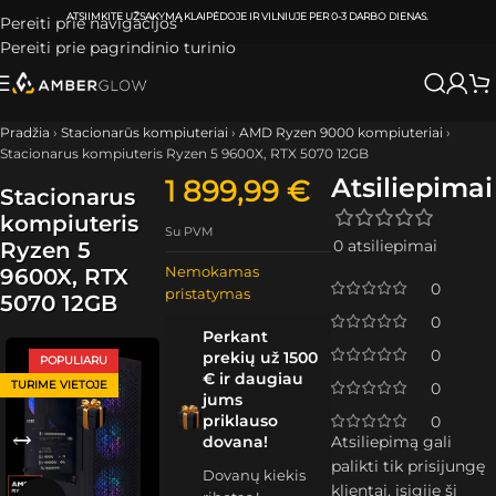
ATSIIMKITE UŽSAKYMĄ
KLAIPĖDOJE IR VILNIUJE
PER
0-3 DARBO DIENAS.
Pereiti prie navigacijos
Pereiti prie pagrindinio turinio
Pradžia
›
Stacionarūs kompiuteriai
›
AMD Ryzen 9000 kompiuteriai
›
Stacionarus kompiuteris Ryzen 5 9600X, RTX 5070 12GB
Atsiliepimai
1 899,99
€
Stacionarus
kompiuteris
Su PVM
0 atsiliepimai
Ryzen 5
Nemokamas
9600X, RTX
0
pristatymas
5070 12GB
0
Perkant
0
prekių už 1500
POPULIARU
€ ir daugiau
TURIME VIETOJE
0
jums
priklauso
0
dovana!
Atsiliepimą gali
palikti tik prisijungę
Dovanų kiekis
klientai, įsigiję šį