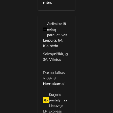
mėn.
Atsiimkite iš
mūsų
parduotuvės
Liepų g. 64,
Klaipėda
Šeimyniškių g.
3A, Vilnius
Darbo laikas: I–
V 09-18
Nemokamai
Kurjerio
pristatymas
Lietuvoje
LP Express