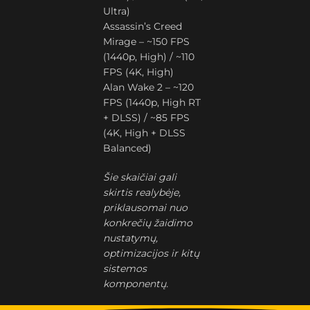
Ultra)
Assassin’s Creed
Mirage – ~150 FPS
(1440p, High) / ~110
FPS (4K, High)
Alan Wake 2 – ~120
FPS (1440p, High RT
+ DLSS) / ~85 FPS
(4K, High + DLSS
Balanced)
Šie skaičiai gali
skirtis realybėje,
priklausomai nuo
konkrečių žaidimo
nustatymų,
optimizacijos ir kitų
sistemos
komponentų.