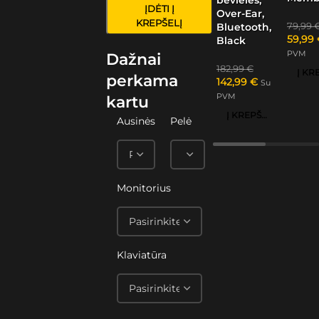
ĮDĖTI Į
Over-Ear,
KREPŠELĮ
79,99
Bluetooth,
59,99
Black
PVM
Dažnai
182,99
€
perkama
142,99
€
Su
PVM
kartu
Į KREPŠELĮ
Ausinės
Pelė
Monitorius
Klaviatūra