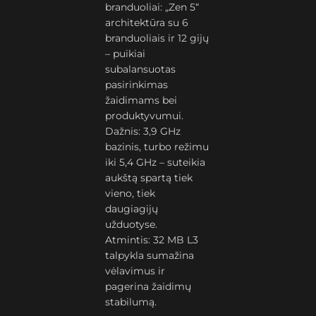
branduoliai: „Zen 5“
architektūra su 6
branduoliais ir 12 gijų
– puikiai
subalansuotas
pasirinkimas
žaidimams bei
produktyvumui.
Dažnis: 3,9 GHz
bazinis, turbo režimu
iki 5,4 GHz – suteikia
aukštą spartą tiek
vieno, tiek
daugiagijų
užduotyse.
Atmintis: 32 MB L3
talpykla sumažina
vėlavimus ir
pagerina žaidimų
stabilumą.