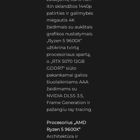
itin sklandžios 1440p
patirties ir galimybės
mėgautis 4K
žaidimais su aukštais
grafikos nustatymais.
„Ryzen 5 9600X“
užtikrina tvirtą
procesoriaus spartą,
o „RTX 5070 12GB
GDDR7“ siūlo
pakankamai galios
šiuolaikiniams AAA
žaidimams su
NVIDIA DLSS 3.5,
Frame Generation ir
pažangiu ray tracing.
Procesorius „AMD
Ryzen 5 9600X“
Architektūra ir