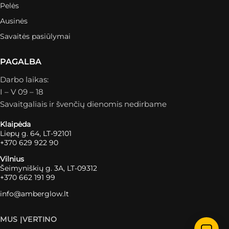
Pelės
Ausinės
Savaitės pasiūlymai
PAGALBA
Darbo laikas:
I – V 09 – 18
Savaitgaliais ir švenčių dienomis nedirbame
Klaipėda
Liepų g. 64, LT-92101
+370 629 922 90
Vilnius
Šeimyniškių g. 3A, LT-09312
+370 662 191 99
info@amberglow.lt
MUS ĮVERTINO