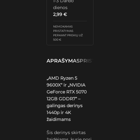
1-3 Darbo
dienos
2,99
€
NEMOKAMAS
PRISTATYMAS
PERKANT PREKIŲ UŽ
500 €
APRAŠYMAS
PRISTATYMAS IR GRĄŽ
„AMD Ryzen 5
9600X“ ir „NVIDIA
GeForce RTX 5070
12GB GDDR7“ –
galingas derinys
1440p ir 4K
žaidimams
Šis derinys skirtas
žaidėjams, kurie nori