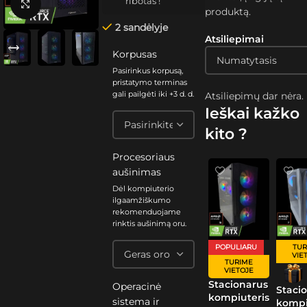
ribotas !
Spustelėkite, kad padidintumėte
produktą.
2 sandėlyje
Atsiliepimai
Korpusas
Pasirinkus korpusą,
pristatymo terminas
gali pailgėti iki +3 d. d.
Atsiliepimų dar nėra.
Ieškai kažko
kito ?
Procesoriaus
aušinimas
Dėl kompiuterio
ilgaamžiškumo
rekomenduojame
rinktis aušinimą oru.
POPULIARU
TUR
VIE
TURIME
VIETOJE
Stacionarus
Operacinė
Staci
kompiuteris
sistema ir
kompi