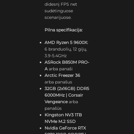
didesnį FPS net
sudėtinguose
scenarijuose.
Pilna specifikacija:
AMD Ryzen 5 9600X:
6 branduolių, 12 gijų,
3.9-5.4GHz
ASRock B850M PRO-
A
arba panaši
Arctic Freezer 36
arba panašus
32GB (2x16GB) DDR5
6000MHz | Corsair
Vengeance
arba
panašūs
Kingston NV3 1TB
NVMe M.2 SSD
Nvidia GeForce RTX