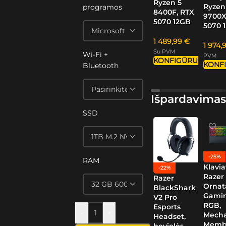
Ryzen 5
Ryzen
programos
8400F, RTX
9700X
5070 12GB
5070 
1 489,99
€
1 974,
Su PVM
Wi-Fi +
PVM
KONFIGŪRUOTI
KONF
Bluetooth
Išpardavimas
SSD
-25%
RAM
Klavia
-22%
Razer
Razer
Ornat
BlackShark
Gamin
V2 Pro
RGB,
Esports
-
+
Mech
Headset,
Memb
bevielės,