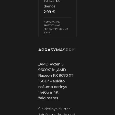
1-3 Darbo
dienos
2,99
€
NEMOKAMAS
PRISTATYMAS
PERKANT PREKIŲ UŽ
500 €
APRAŠYMAS
PRISTATYMAS IR GRĄŽ
„AMD Ryzen 5
9600X“ ir „AMD
Radeon RX 9070 XT
16GB“ – aukšto
našumo derinys
1440p ir 4K
žaidimams
Šis derinys skirtas
žaidėjams, kurie nori