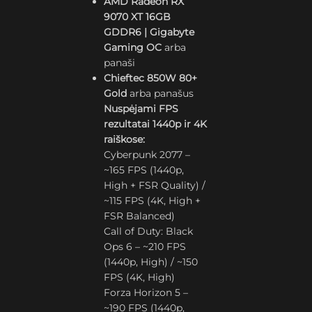
AMD Radeon RX
9070 XT 16GB
GDDR6 | Gigabyte
Gaming OC
arba
panaši
Chieftec 850W 80+
Gold
arba panašus
Nuspėjami FPS
rezultatai 1440p ir 4K
raiškose:
Cyberpunk 2077 –
~165 FPS (1440p,
High + FSR Quality) /
~115 FPS (4K, High +
FSR Balanced)
Call of Duty: Black
Ops 6 – ~210 FPS
(1440p, High) / ~150
FPS (4K, High)
Forza Horizon 5 –
~190 FPS (1440p,