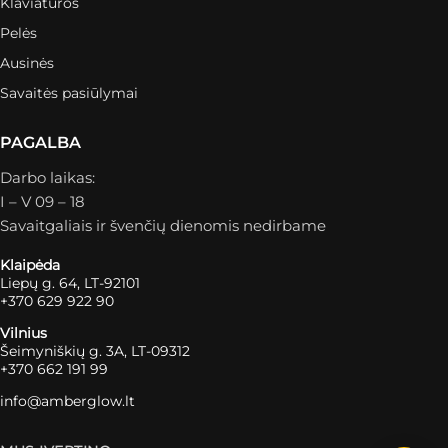
Klaviatūros
Pelės
Ausinės
Savaitės pasiūlymai
PAGALBA
Darbo laikas:
I – V 09 – 18
Savaitgaliais ir švenčių dienomis nedirbame
Klaipėda
Liepų g. 64, LT-92101
+370 629 922 90
Vilnius
Šeimyniškių g. 3A, LT-09312
+370 662 191 99
info@amberglow.lt