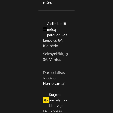
mėn.
Atsiimkite iš
mūsų
parduotuvės
Liepų g. 64,
Klaipėda
Šeimyniškių g.
3A, Vilnius
Darbo laikas: I–
V 09-18
Nemokamai
Kurjerio
pristatymas
Lietuvoje
LP Express