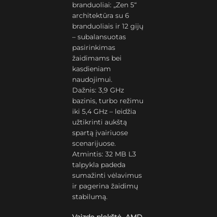
branduoliai: „Zen 5“
architektūra su 6
branduoliais ir 12 gijų
– subalansuotas
pasirinkimas
žaidimams bei
kasdieniam
naudojimui.
Dažnis: 3,9 GHz
bazinis, turbo režimu
iki 5,4 GHz – leidžia
užtikrinti aukštą
spartą įvairiuose
scenarijuose.
Atmintis: 32 MB L3
talpykla padeda
sumažinti vėlavimus
ir pagerina žaidimų
stabilumą.