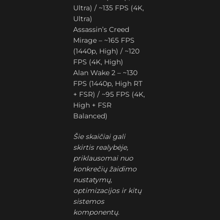
Ultra) / ~135 FPS (4K,
Ultra)
Assassin’s Creed
Mirage – ~165 FPS
(1440p, High) / ~120
FPS (4K, High)
Alan Wake 2 – ~130
FPS (1440p, High RT
+ FSR) / ~95 FPS (4K,
High + FSR
Balanced)
Šie skaičiai gali
skirtis realybėje,
priklausomai nuo
konkrečių žaidimo
nustatymų,
optimizacijos ir kitų
sistemos
komponentų.