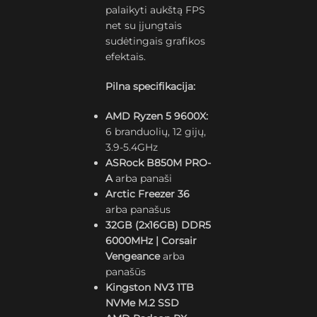
palaikyti aukštą FPS
net su įjungtais
sudėtingais grafikos
efektais.
Pilna specifikacija:
AMD Ryzen 5 9600X:
6 branduolių, 12 gijų,
3.9-5.4GHz
ASRock B850M PRO-
A
arba panaši
Arctic Freezer 36
arba panašus
32GB (2x16GB) DDR5
6000MHz | Corsair
Vengeance
arba
panašūs
Kingston NV3 1TB
NVMe M.2 SSD