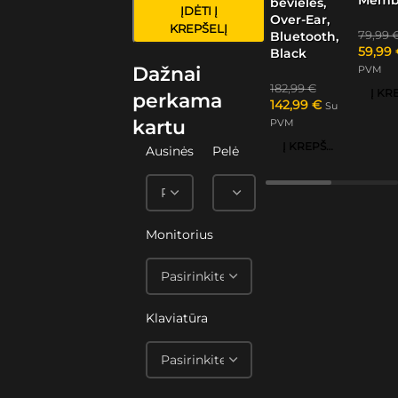
bevielės,
ĮDĖTI Į
Over-Ear,
KREPŠELĮ
79,99
Bluetooth,
59,99
Black
Dažnai
PVM
182,99
€
perkama
142,99
€
Su
kartu
PVM
Į KREPŠELĮ
Ausinės
Pelė
Monitorius
Klaviatūra