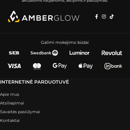
aktualiomis naujienomis, akcijomis ir pasiūlymais.
Galimi mokėjimo būdai
INTERNETINĖ PARDUOTUVĖ
Apie mus
Atsiliepimai
Savaitės pasiūlymai
Kontaktai