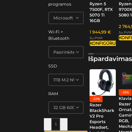
Ryzen 5
Ryzen
programos
7500F, RTX
9700X
5070 Ti
5080 
16GB
2 764
Wi-Fi +
1 944,99
€
Su PVM
KONF
Bluetooth
Su PVM
KONFIGŪRUOTI
Išpardavimas
SSD
-25%
RAM
Klavia
-22%
Razer
Razer
Ornat
BlackShark
Gamin
V2 Pro
RGB,
Esports
-
+
Mech
Headset,
Memb