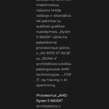
maksimalaus
našumo 1440p
raiškoje ir sklandžios
4K patirties su
aukštais grafikos
nustatymais. „Ryzen
5 9600X“ užtikrina
pakankamai
procesoriaus galios,
o „RX 9070 XT 16GB“
su „RDNA 4“
architektūra suteikia
pažangiausias AMD
technologijas – „FSR
3“, ray tracing ir AI
spartinimą.
Procesorius „AMD
Ryzen 5 9600X“
Architektūra ir