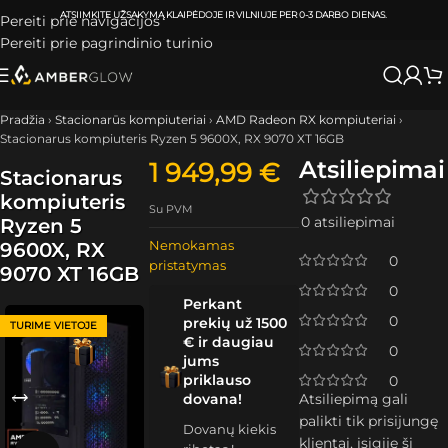
ATSIIMKITE UŽSAKYMĄ
KLAIPĖDOJE IR VILNIUJE
PER
0-3 DARBO DIENAS.
Pereiti prie navigacijos
Pereiti prie pagrindinio turinio
Pradžia
›
Stacionarūs kompiuteriai
›
AMD Radeon RX kompiuteriai
›
Stacionarus kompiuteris Ryzen 5 9600X, RX 9070 XT 16GB
Atsiliepimai
1 949,99
€
Stacionarus
kompiuteris
Su PVM
0 atsiliepimai
Ryzen 5
Nemokamas
9600X, RX
0
pristatymas
9070 XT 16GB
0
Perkant
0
prekių už 1500
TURIME VIETOJE
€ ir daugiau
0
jums
priklauso
0
dovana!
Atsiliepimą gali
palikti tik prisijungę
Dovanų kiekis
klientai, įsigiję šį