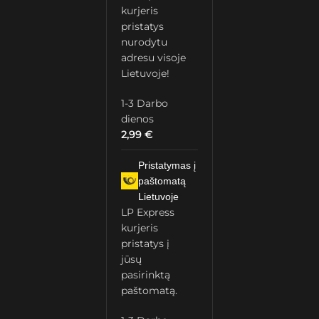
kurjeris
pristatys
nurodytu
adresu visoje
Lietuvoje!
1-3 Darbo
dienos
2,99
€
Pristatymas į
paštomatą
Lietuvoje
LP Express
kurjeris
pristatys į
jūsų
pasirinktą
paštomatą.