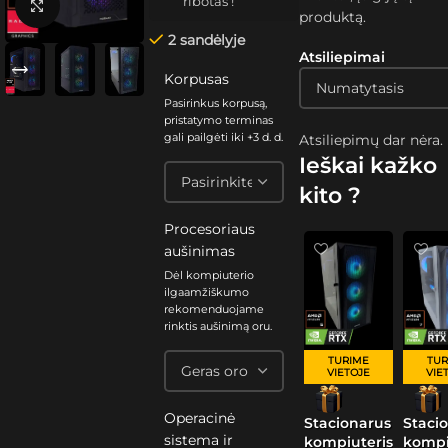
ribotas !
Spustelėkite, kad padidintumėte
produktą.
2 sandėlyje
Atsiliepimai
Korpusas
Pasirinkus korpusą,
pristatymo terminas
gali pailgėti iki +3 d. d.
Atsiliepimų dar nėra.
Ieškai kažko
kito ?
Procesoriaus
aušinimas
Dėl kompiuterio
ilgaamžiškumo
rekomenduojame
rinktis aušinimą oru.
TURIME
TUR
VIETOJE
VIE
Operacinė
Stacionarus
Staci
sistema ir
kompiuteris
kompi