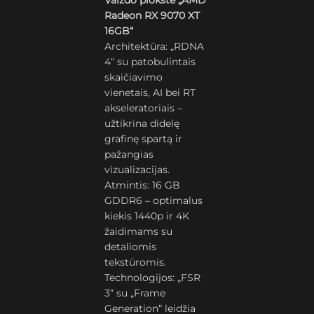
Vaizdo plokštė „AMD
Radeon RX 9070 XT
16GB“
Architektūra: „RDNA
4“ su patobulintais
skaičiavimo
vienetais, AI bei RT
akseleratoriais –
užtikrina didelę
grafinę spartą ir
pažangias
vizualizacijas.
Atmintis: 16 GB
GDDR6 – optimalus
kiekis 1440p ir 4K
žaidimams su
detaliomis
tekstūromis.
Technologijos: „FSR
3“ su „Frame
Generation“ leidžia