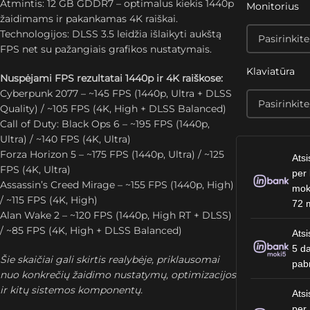
Atmintis: 12 GB GDDR7 – optimalus kiekis 1440p
Monitorius
žaidimams ir pakankamas 4K raiškai.
Technologijos: DLSS 3.5 leidžia išlaikyti aukštą
FPS net su pažangiais grafikos nustatymais.
Klaviatūra
Nuspėjami FPS rezultatai 1440p ir 4K raiškose:
Cyberpunk 2077 – ~145 FPS (1440p, Ultra + DLSS
Quality) / ~105 FPS (4K, High + DLSS Balanced)
Call of Duty: Black Ops 6 – ~195 FPS (1440p,
Ultra) / ~140 FPS (4K, Ultra)
Forza Horizon 5 – ~175 FPS (1440p, Ultra) / ~125
Atsi
FPS (4K, Ultra)
per 
Assassin’s Creed Mirage – ~155 FPS (1440p, High)
mok
/ ~115 FPS (4K, High)
72 
Alan Wake 2 – ~120 FPS (1440p, High RT + DLSS)
/ ~85 FPS (4K, High + DLSS Balanced)
Atsi
5 da
Šie skaičiai gali skirtis realybėje, priklausomai
pab
nuo konkrečių žaidimo nustatymų, optimizacijos
ir kitų sistemos komponentų.
Atsi
per