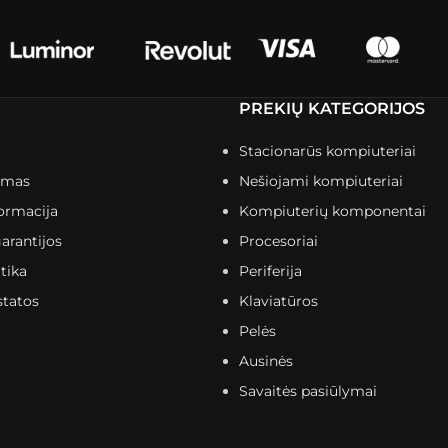
PREKIŲ KATEGORIJOS
Stacionarūs kompiuteriai
imas
Nešiojami kompiuteriai
ormacija
Kompiuterių komponentai
arantijos
Procesoriai
tika
Periferija
statos
Klaviatūros
Pelės
Ausinės
Savaitės pasiūlymai