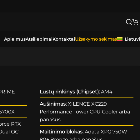
Apie mus
Atsiliepimai
Kontaktai
Lietuv
Užsakymo sekimas
s
PRIME
Lustų rinkinys (Chipset):
AM4
Aušinimas:
XILENCE XC229
5700X
Performance Tower CPU Cooler arba
panašus
orce RTX
Dual OC
Maitinimo blokas:
Adata XPG 750W
80+ Bronze arba panašus