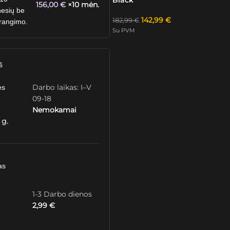
156,00
€
×10 mėn.
esių be
142,99
€
182,99
€
rangimo.
Su PVM
š
Darbo laikas: I–V
ės
09-18
Nemokamai
 g.
as
1-3 Darbo dienos
2,99
€