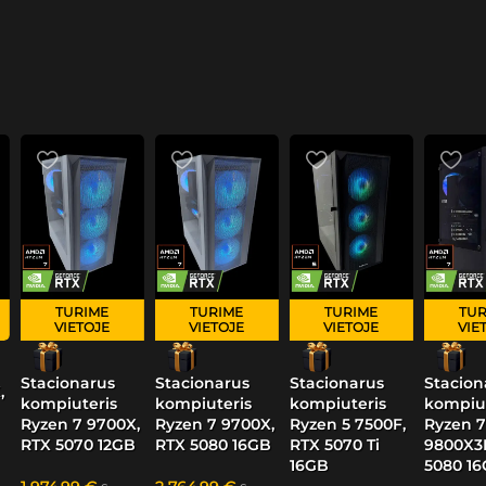
TURIME
TURIME
TURIME
TUR
VIETOJE
VIETOJE
VIETOJE
VIE
Stacionarus
Stacionarus
Stacionarus
Stacion
,
kompiuteris
kompiuteris
kompiuteris
kompiut
Ryzen 7 9700X,
Ryzen 7 9700X,
Ryzen 5 7500F,
Ryzen 7
RTX 5070 12GB
RTX 5080 16GB
RTX 5070 Ti
9800X3
16GB
5080 1