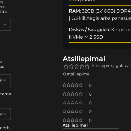
są,
nas
RAM:
32GB (2x16GB) DDR
 d. d.
| G.Skill Aegis arba panašū
Diskas / Saugykla:
Kingsto
NVMe M.2 SSD
Atsiliepimai
me
Atsiliepimą gali pali
oru.
0 atsiliepimai
0
stema
0
s
0
0
0
Atsiliepimai
tooth