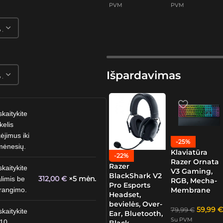
PVM
PVM
Išpardavimas
skaitykite
kelis
ėjimus iki
-25%
mėnesių.
Klaviatūra
-22%
Razer Ornata
Razer
skaitykite
V3 Gaming,
BlackShark V2
312,00
€
×5 mėn.
limis be
RGB, Mecha-
Pro Esports
Membrane
rangimo.
Headset,
bevielės, Over-
59,99
€
79,99
€
skaitykite
Ear, Bluetooth,
Su PVM
 10
Black