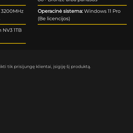
4 3200MHz
Operacinė sistema:
Windows 11 Pro
s
(Be licencijos)
n NV3 1TB
kti tik prisijungę klientai, įsigiję šį produktą.