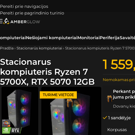
Pereiti prie navigacijos
Pereiti prie pagrindinio turinio
ompiuteriai
Nešiojami kompiuteriai
Monitoriai
Periferija
Savait
Pradžia
›
Stacionarūs kompiuteriai
›
Stacionarus kompiuteris Ryzen 7 5700
Stacionarus
1 55
kompiuteris Ryzen 7
5700X, RTX 5070 12GB
Nemokamas pri
Perkant p
TURIME VIETOJE
jums prik
Dovanų kiek
1 sandėlyje
Korpusas