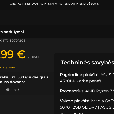
ATSIIMKITE UŽSAKYMĄ
KLAIPĖDOJE IR VILNIUJE
PER
0-3 DARBO DIENAS.
ės pasiūlymai
X, RTX 5070 12GB
9,99
€
Su PVM
Techninės savybė
statymas
Pagrindinė plokštė:
ASUS 
rekių už 1500 € ir daugiau
A520M-K arba panaši
lauso dovana!
is ribotas !
Procesorius:
AMD Ryzen 7 
Vaizdo plokštė:
Nvidia GeF
5070 12GB GDDR7 | ASUS 
arba panaši