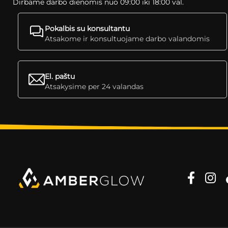
Dirbame darbo dienomis nuo 09:00 iki 18:00 val.
Pokalbis su konsultantu
Atsakome ir konsultuojame darbo valandomis
El. paštu
Atsakysime per 24 valandas