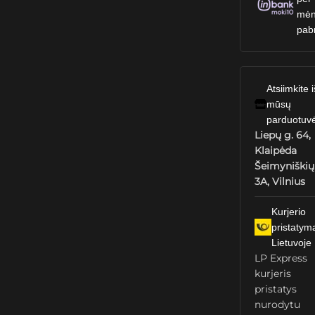
mėn
pab
Atsiimkite i
mūsų
parduotuv
Liepų g. 64,
Klaipėda
Šeimyniškių
3A, Vilnius
Kurjerio
pristatym
Lietuvoje
LP Express
kurjeris
pristatys
nurodytu