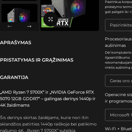
Pasirinkus korpu
pristatymo termi
gali pailgėti iki +3
Spustelėkite, kad padidintumėte
Procesoriaus
APRAŠYMAS
aušinimas
Dėl kompiuterio
ilgaamžiškumo
PRISTATYMAS IR GRĄŽINIMAS
rekomenduoja
rinktis aušinimą 
GARANTIJA
„AMD Ryzen 7 5700X“ ir „NVIDIA GeForce RTX
Operacinė si
5070 12GB GDDR7“ – galingas derinys 1440p ir
ir programo
4K žaidimams
Šis derinys skirtas žaidėjams, kurie nori itin
sklandžios patirties 1440p raiškoje bei patikimo
Wi-Fi + Blue
našumo 4K. „Ryzen 7 5700X“ suteikia