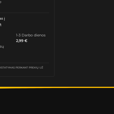
e
as į
ą
1-3 Darbo dienos
2,99
€
ūsų
STATYMAS PERKANT PREKIŲ UŽ