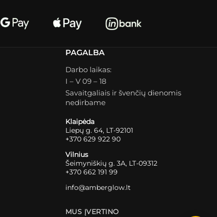
PAGALBA
Darbo laikas:
I – V 09 – 18
Savaitgaliais ir švenčių dienomis
nedirbame
Klaipėda
Liepų g. 64, LT-92101
+370 629 922 90
Vilnius
Šeimyniškių g. 3A, LT-09312
+370 662 191 99
info@amberglow.lt
MUS ĮVERTINO