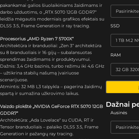
pakankamai galios šiuolaikiniams žaidimams ir
darbo užduotims, o „RTX 5070 12GB GDDR7“
leidžia mėgautis moderniais grafikos efektais su
DLSS 3.5, Frame Generation ir ray tracing.
SSD
Procesorius „AMD Ryzen 7 5700X“
Architektūra ir branduoliai: „Zen 3“ architektūra
su 8 branduoliais ir 16 gijų – subalansuotas
RAM
sprendimas žaidimams ir produktyvumui.
Dažnis: 3,4 GHz bazinis, turbo režimu iki 4,6 GHz
– užtikrina stabilų našumą įvairiuose
scenarijuose.
Atmintis: 32 MB L3 talpykla – pagerina žaidimų
spartą ir sumažina užkrovimo laikus.
Dažnai p
Vaizdo plokštė „NVIDIA GeForce RTX 5070 12GB
Ausinės
GDDR7“
Architektūra: „Ada Lovelace“ su CUDA, RT ir
Tensor branduoliais – palaiko DLSS 3.5, Frame
Generation ir pažangų ray tracing.