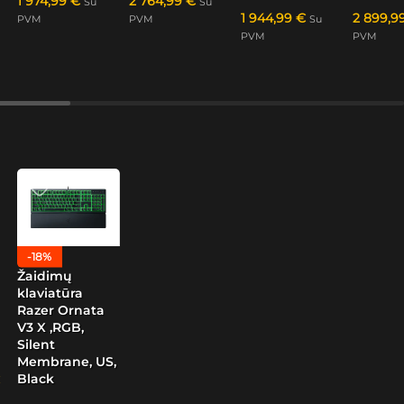
1 974,99
€
2 764,99
€
Su
Su
1 944,99
€
2 899,9
PVM
PVM
Su
PVM
PVM
-18%
Žaidimų
klaviatūra
Razer Ornata
V3 X ,RGB,
Silent
Membrane, US,
Black