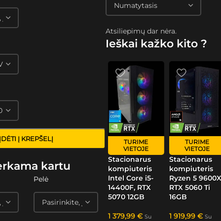
Atsiliepimų dar nėra.
Ieškai kažko kito ?
ĮDĖTI Į KREPŠELĮ
TURIME
TURIME
VIETOJE
VIETOJE
Stacionarus
Stacionarus
erkama kartu
kompiuteris
kompiuteris
Intel Core i5-
Ryzen 5 9600X
Pelė
14400F, RTX
RTX 5060 Ti
5070 12GB
16GB
1 379,99
€
1 919,99
€
Su
Su