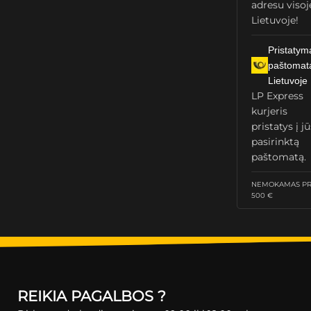
adresu visoj
Lietuvoje!
Pristatym
paštomat
Lietuvoje
LP Express
kurjeris
pristatys į j
pasirinktą
paštomatą.
NEMOKAMAS PRI
500 €
REIKIA PAGALBOS ?