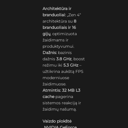
Architektūra ir
branduoliai:
„Zen 4“
architektūra su
8
branduoliais ir 16
gijų
, optimizuota
žaidimams ir
produktyvumui.
Dažnis:
bazinis
dažnis
3.8 GHz
, boost
režimu iki
5.3 GHz
–
užtikrina aukštą FPS
moderniuose
žaidimuose.
Atmintis:
32 MB L3
cache
pagerina
sistemos reakciją ir
žaidimų našumą.
Vaizdo plokštė
„NVIDIA GeForce