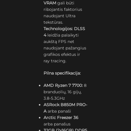
VRAM
gali būti
ribojantis faktorius
naudojant Ultra
tekstūras.
Technologijos:
DLSS
4
leidžia palaikyti
aukštą FPS net
naudojant pažangius
grafikos efektus ir
ray tracing.
Pilna specifikacija:
AMD Ryzen 7 7700:
8
branduolių, 16 gijų,
3.8-5.3GHz
ASRock B850M PRO-
A
arba panaši
Arctic Freezer 36
arba panašus
32GB (2x16GB) DDR5