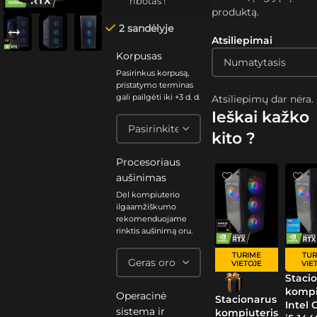
ribotas !
produktą.
2 sandėlyje
Atsiliepimai
Korpusas
Pasirinkus korpusą,
pristatymo terminas
gali pailgėti iki +3 d. d.
Atsiliepimų dar nėra.
Ieškai kažko
kito ?
Procesoriaus
aušinimas
Dėl kompiuterio
ilgaamžiškumo
rekomenduojame
rinktis aušinimą oru.
TURIME
TUR
VIETOJE
VIE
Staci
kompi
Operacinė
Stacionarus
Intel 
sistema ir
kompiuteris