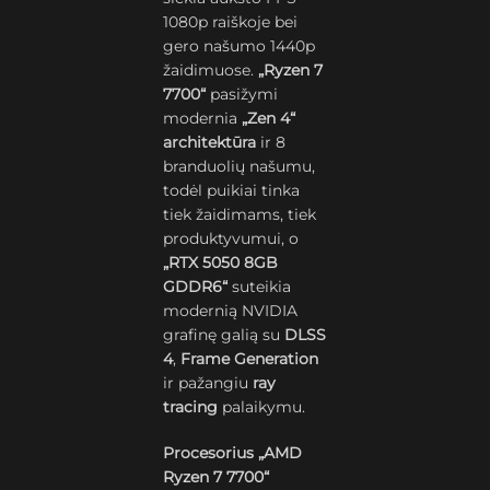
1080p raiškoje bei
gero našumo 1440p
žaidimuose.
„Ryzen 7
7700“
pasižymi
modernia
„Zen 4“
architektūra
ir 8
branduolių našumu,
todėl puikiai tinka
tiek žaidimams, tiek
produktyvumui, o
„RTX 5050 8GB
GDDR6“
suteikia
modernią NVIDIA
grafinę galią su
DLSS
4
,
Frame Generation
ir pažangiu
ray
tracing
palaikymu.
Procesorius „AMD
Ryzen 7 7700“