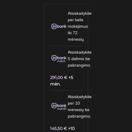
Atsiskaitykite
per kelis
mokėjimus
iki 72
mėnesių.
Atsiskaitykite
5 dalimis be
pabrangimo.
291,00
€
×5
mėn.
Atsiskaitykite
per 10
mėnesių be
pabrangimo.
145,50
€
×10