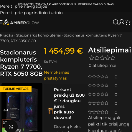
ATSIIMKITE UŽSAKYMĄ
KLAIPĖDOJE IR VILNIUJE
PER
0-3 DARBO DIENAS.
Pereiti prie navigacijos
Pereiti prie pagrindinio turinio
Pradžia
›
Stacionarūs kompiuteriai
›
Stacionarus kompiuteris Ryzen 7
7700, RTX 5050 8GB
Atsiliepimai
1 454,99
€
Stacionarus
kompiuteris
Su PVM
0 atsiliepimai
Ryzen 7 7700,
Nemokamas
RTX 5050 8GB
0
pristatymas
0
TURIME VIETOJE
Perkant
0
prekių už 1500
€ ir daugiau
0
jums
priklauso
0
dovana!
Atsiliepimą gali
palikti tik prisijungę
Dovanų kiekis
Spustelėkite, kad padidintumėte
klientai, įsigiję šį