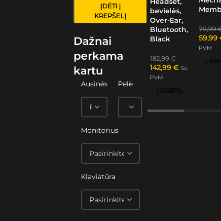
Headset,
ĮDĖTI Į
Memb
bevielės,
KREPŠELĮ
Over-Ear,
79,99
Bluetooth,
59,99
Black
Dažnai
PVM
perkama
182,99
€
142,99
€
kartu
Su
PVM
Ausinės
Pelė
Į KREPŠELĮ
Monitorius
Klaviatūra