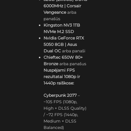
6000MHz | Corsair
Vengeance
arba
panašūs
Kingston NV3 1TB
NVMe M.2 SSD
Nvidia GeForce RTX
5050 8GB | Asus
Dual OC
arba panaši
Chieftec 650W 80+
Bronze
arba panašus
Nuspėjami FPS
rezultatai 1080p ir
1440p raiškose:
Cyberpunk 2077
–
~105 FPS (1080p,
High + DLSS Quality)
/ ~72 FPS (1440p,
Medium + DLSS
Balanced)