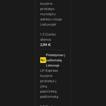
kurjeris
pristatys
nurodytu
adresu visoje
Lietuvoje!
1-3 Darbo
dienos
2,99
€
Pristatymas į
paštomatą
Lietuvoje
LP Express
kurjeris
pristatys į
jūsų
pasirinktą
paštomatą.