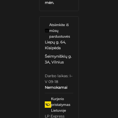
mėn.
Atsiimkite iš
mūsų
parduotuvės
Liepų g. 64,
Klaipėda
Šeimyniškių g.
3A, Vilnius
Darbo laikas: I–
V 09-18
Nemokamai
Kurjerio
pristatymas
Lietuvoje
LP Express