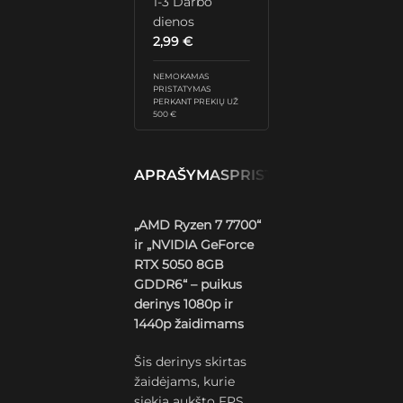
1-3 Darbo
dienos
2,99
€
NEMOKAMAS
PRISTATYMAS
PERKANT PREKIŲ UŽ
500 €
APRAŠYMAS
PRISTATYMAS IR GRĄŽ
„AMD Ryzen 7 7700“
ir „NVIDIA GeForce
RTX 5050 8GB
GDDR6“ – puikus
derinys 1080p ir
1440p žaidimams
Šis derinys skirtas
žaidėjams, kurie
siekia aukšto FPS