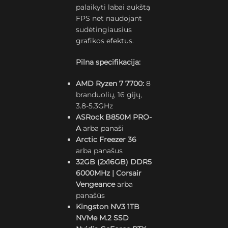
palaikyti labai aukštą
FPS net naudojant
sudėtingiausius
grafikos efektus.
Pilna specifikacija:
AMD Ryzen 7 7700:
8
branduolių, 16 gijų,
3.8-5.3GHz
ASRock B850M PRO-
A
arba panaši
Arctic Freezer 36
arba panašus
32GB (2x16GB) DDR5
6000MHz | Corsair
Vengeance
arba
panašūs
Kingston NV3 1TB
NVMe M.2 SSD