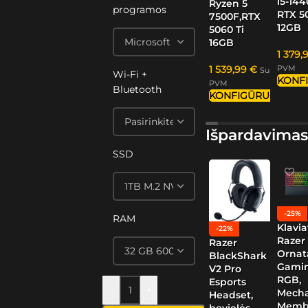
i5-144
Ryzen 5
programos
RTX 5
7500F,RTX
12GB
5060 Ti
16GB
1 379,
1 539,99
€
PVM
Su
Wi-Fi +
KONF
PVM
Bluetooth
KONFIGŪRUOTI
Išpardavimas
SSD
-25%
RAM
Klavia
-22%
Razer
Razer
Ornat
BlackShark
Gamin
V2 Pro
RGB,
Esports
-
+
Mech
Headset,
Memb
bevielės,