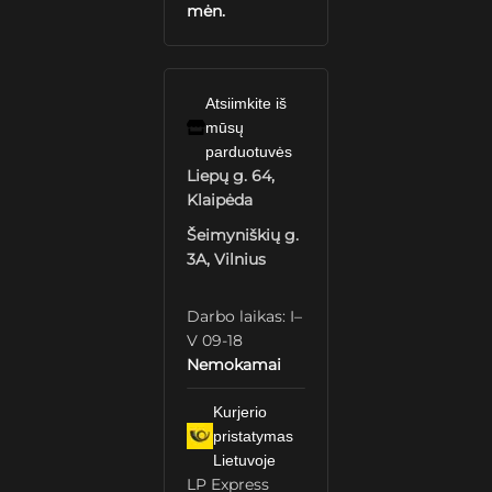
mėn.
Atsiimkite iš
mūsų
parduotuvės
Liepų g. 64,
Klaipėda
Šeimyniškių g.
3A, Vilnius
Darbo laikas: I–
V 09-18
Nemokamai
Kurjerio
pristatymas
Lietuvoje
LP Express