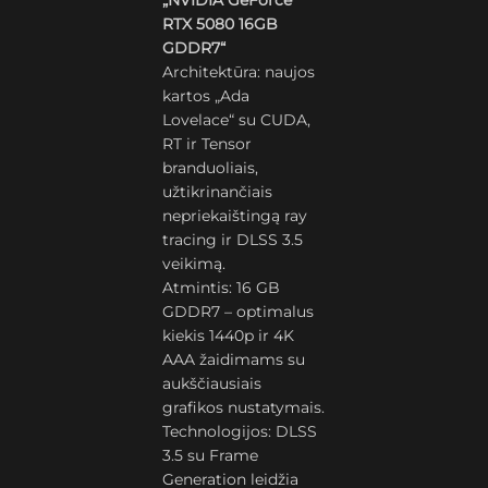
„NVIDIA GeForce
RTX 5080 16GB
GDDR7“
Architektūra: naujos
kartos „Ada
Lovelace“ su CUDA,
RT ir Tensor
branduoliais,
užtikrinančiais
nepriekaištingą ray
tracing ir DLSS 3.5
veikimą.
Atmintis: 16 GB
GDDR7 – optimalus
kiekis 1440p ir 4K
AAA žaidimams su
aukščiausiais
grafikos nustatymais.
Technologijos: DLSS
3.5 su Frame
Generation leidžia