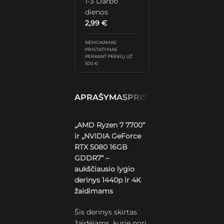
1-3 Darbo
dienos
2,99
€
NEMOKAMAS
PRISTATYMAS
PERKANT PREKIŲ UŽ
500 €
APRAŠYMAS
PRISTATYMAS IR GRĄŽ
„AMD Ryzen 7 7700“
ir „NVIDIA GeForce
RTX 5080 16GB
GDDR7“ –
aukščiausio lygio
derinys 1440p ir 4K
žaidimams
Šis derinys skirtas
žaidėjams, kurie nori