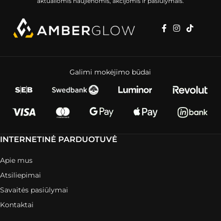
aktualiomis naujienomis, akcijomis ir pasiūlymais.
Galimi mokėjimo būdai
INTERNETINĖ PARDUOTUVĖ
Apie mus
Atsiliepimai
Savaitės pasiūlymai
Kontaktai