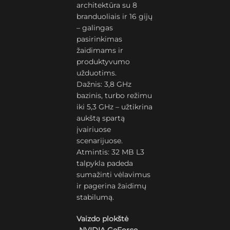
architektūra su 8
branduoliais ir 16 gijų
– galingas
pasirinkimas
žaidimams ir
produktyvumo
užduotims.
Dažnis: 3,8 GHz
bazinis, turbo režimu
iki 5,3 GHz – užtikrina
aukštą spartą
įvairiuose
scenarijuose.
Atmintis: 32 MB L3
talpykla padeda
sumažinti vėlavimus
ir pagerina žaidimų
stabilumą.
Vaizdo plokštė