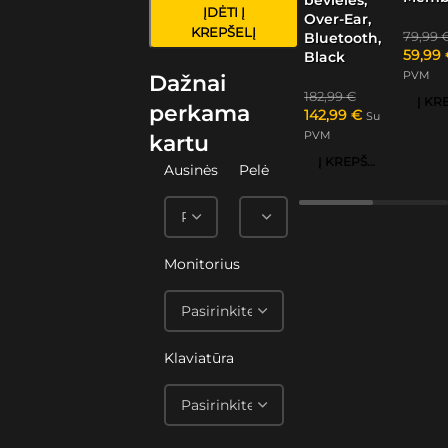
ĮDĖTI Į
Over-Ear,
KREPŠELĮ
79,99
Bluetooth,
59,99
Black
PVM
Dažnai
182,99
€
perkama
142,99
€
Su
PVM
kartu
Į KREPŠELĮ
Ausinės
Pelė
Monitorius
Klaviatūra