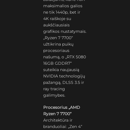
maksimalios galios
ne tik 1440p, bet ir
4K raiškoje su
aukščiausiais
grafikos nustatymais.
„Ryzen 7 7700“
užtikrina puikų
procesoriaus
našumą, o „RTX 5080
16GB GDDR7“
suteikia naujausią
NVIDIA technologijų
pažangą, DLSS 3.5 ir
ray tracing
galimybes.
Procesorius „AMD
Ryzen 7 7700“
Architektūra ir
branduoliai: „Zen 4“