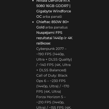
Nvidia GeForce RTX
5080 16GB GDDR7 |
Gigabyte Windforce
OC
arba panaši
Chieftec 850W 80+
Gold
arba panašus
Nuspėjami FPS
rezultatai 1440p ir 4K
raiškose:
Cyberpunk 2077 –
~190 FPS (1440p,
Ultra + DLSS Quality)
/ ~140 FPS (4K, Ultra
+ DLSS Balanced)
Call of Duty: Black
Ops 6 – ~230 FPS
(1440p, Ultra) / ~170
FPS (4K, Ultra)
Forza Horizon 5 –
~210 FPS (1440p,
Ultra) / ~155 FPS (4K,