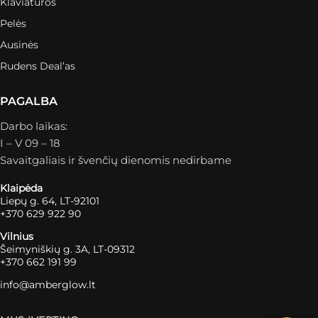
Klaviatūros
Pelės
Ausinės
Rudens Deal’as
PAGALBA
Darbo laikas:
I – V 09 – 18
Savaitgaliais ir švenčių dienomis nedirbame
Klaipėda
Liepų g. 64, LT-92101
+370 629 922 90
Vilnius
Šeimyniškių g. 3A, LT-09312
+370 662 191 99
info@amberglow.lt