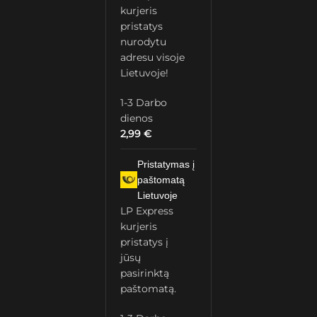
kurjeris
pristatys
nurodytu
adresu visoje
Lietuvoje!
1-3 Darbo
dienos
2,99
€
Pristatymas į
paštomatą
Lietuvoje
LP Express
kurjeris
pristatys į
jūsų
pasirinktą
paštomatą.