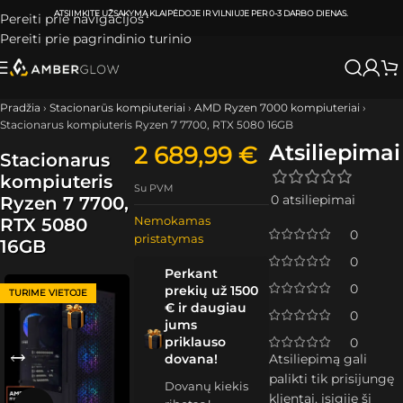
ATSIIMKITE UŽSAKYMĄ
KLAIPĖDOJE IR VILNIUJE
PER
0-3 DARBO DIENAS.
Pereiti prie navigacijos
Pereiti prie pagrindinio turinio
Pradžia
›
Stacionarūs kompiuteriai
›
AMD Ryzen 7000 kompiuteriai
›
Stacionarus kompiuteris Ryzen 7 7700, RTX 5080 16GB
Atsiliepimai
2 689,99
€
Stacionarus
kompiuteris
Su PVM
0 atsiliepimai
Ryzen 7 7700,
Nemokamas
RTX 5080
0
pristatymas
16GB
0
Perkant
0
prekių už 1500
TURIME VIETOJE
€ ir daugiau
0
jums
priklauso
0
dovana!
Atsiliepimą gali
palikti tik prisijungę
Dovanų kiekis
klientai, įsigiję šį