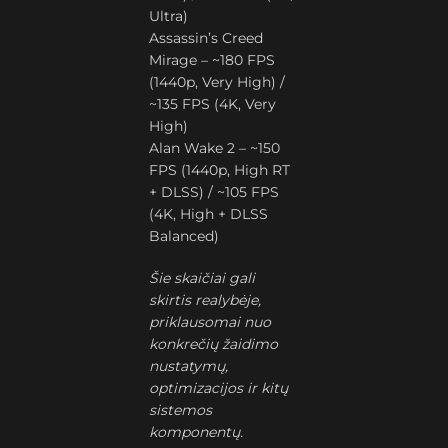
Ultra)
Assassin’s Creed
Mirage – ~180 FPS
(1440p, Very High) /
~135 FPS (4K, Very
High)
Alan Wake 2 – ~150
FPS (1440p, High RT
+ DLSS) / ~105 FPS
(4K, High + DLSS
Balanced)
Šie skaičiai gali
skirtis realybėje,
priklausomai nuo
konkrečių žaidimo
nustatymų,
optimizacijos ir kitų
sistemos
komponentų.