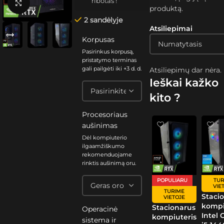
ribotas !
Spustelėkite, kad padidintumėte
produktą.
2 sandėlyje
Atsiliepimai
Korpusas
Pasirinkus korpusą,
pristatymo terminas
gali pailgėti iki +3 d. d.
Atsiliepimų dar nėra.
Ieškai kažko
kito ?
Procesoriaus
aušinimas
Dėl kompiuterio
ilgaamžiškumo
rekomenduojame
rinktis aušinimą oru.
POPULIARU
TUR
VIE
TURIME
Staci
VIETOJE
kompi
Stacionarus
Operacinė
Intel 
kompiuteris
sistema ir