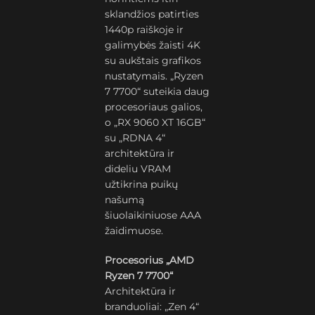
sklandžios patirties
1440p raiškoje ir
galimybės žaisti 4K
su aukštais grafikos
nustatymais. „Ryzen
7 7700“ suteikia daug
procesoriaus galios,
o „RX 9060 XT 16GB“
su „RDNA 4“
architektūra ir
dideliu VRAM
užtikrina puikų
našumą
šiuolaikiniuose AAA
žaidimuose.
Procesorius „AMD
Ryzen 7 7700“
Architektūra ir
branduoliai: „Zen 4“