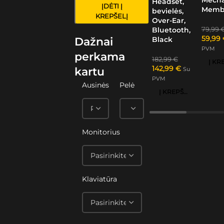
Headset,
ĮDĖTI Į
Memb
bevielės,
KREPŠELĮ
Over-Ear,
79,99
Bluetooth,
59,99
Black
Dažnai
PVM
perkama
182,99
€
142,99
€
kartu
Su
PVM
Ausinės
Pelė
Į KREPŠELĮ
Monitorius
Klaviatūra