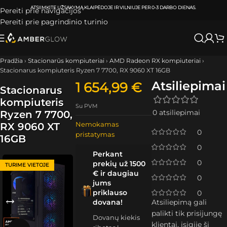
ATSIIMKITE UŽSAKYMĄ
KLAIPĖDOJE IR VILNIUJE
PER
0-3 DARBO DIENAS.
Pereiti prie navigacijos
Pereiti prie pagrindinio turinio
Pradžia
›
Stacionarūs kompiuteriai
›
AMD Radeon RX kompiuteriai
›
Stacionarus kompiuteris Ryzen 7 7700, RX 9060 XT 16GB
Atsiliepimai
1 654,99
€
Stacionarus
kompiuteris
Su PVM
0 atsiliepimai
Ryzen 7 7700,
Nemokamas
RX 9060 XT
0
pristatymas
16GB
0
Perkant
0
prekių už 1500
TURIME VIETOJE
€ ir daugiau
0
jums
priklauso
0
dovana!
Atsiliepimą gali
palikti tik prisijungę
Dovanų kiekis
klientai, įsigiję šį