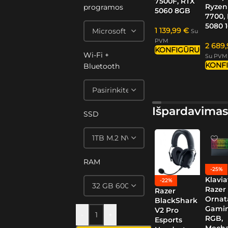
7500F, RTX
Ryzen
programos
5060 8GB
7700,
5080 
1 139,99
€
Su
PVM
2 689
KONFIGŪRUOTI
Wi-Fi +
Su PVM
KONF
Bluetooth
Išpardavimas
SSD
RAM
-25%
Klavia
-22%
Razer
Razer
Ornat
BlackShark
Gamin
V2 Pro
-
+
RGB,
Esports
Mech