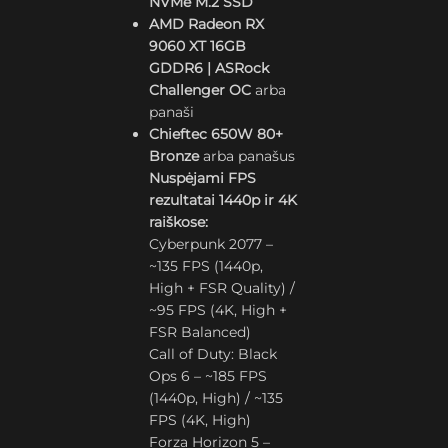
NVMe M.2 SSD
AMD Radeon RX
9060 XT 16GB
GDDR6 | ASRock
Challenger OC
arba
panaši
Chieftec 650W 80+
Bronze
arba panašus
Nuspėjami FPS
rezultatai 1440p ir 4K
raiškose:
Cyberpunk 2077 –
~135 FPS (1440p,
High + FSR Quality) /
~95 FPS (4K, High +
FSR Balanced)
Call of Duty: Black
Ops 6 – ~185 FPS
(1440p, High) / ~135
FPS (4K, High)
Forza Horizon 5 –