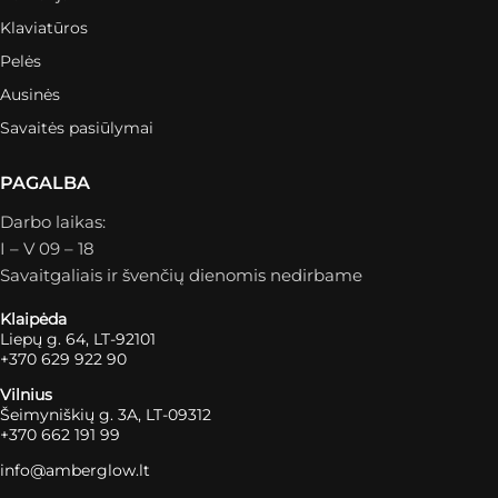
Klaviatūros
Pelės
Ausinės
Savaitės pasiūlymai
PAGALBA
Darbo laikas:
I – V 09 – 18
Savaitgaliais ir švenčių dienomis nedirbame
Klaipėda
Liepų g. 64, LT-92101
+370 629 922 90
Vilnius
Šeimyniškių g. 3A, LT-09312
+370 662 191 99
info@amberglow.lt