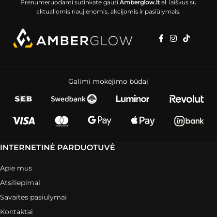
Prenumeruodami sutinkate gauti
Amberglow.lt
el. laiškus su
aktualiomis naujienomis, akcijomis ir pasiūlymais.
Galimi mokėjimo būdai
INTERNETINĖ PARDUOTUVĖ
Apie mus
Atsiliepimai
Savaitės pasiūlymai
Kontaktai