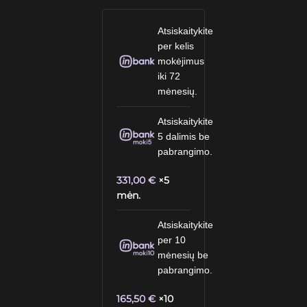
Atsiskaitykite
per kelis
mokėjimus
iki 72
mėnesių.
Atsiskaitykite
5 dalimis be
pabrangimo.
331,00
€
×5
mėn.
Atsiskaitykite
per 10
mėnesių be
pabrangimo.
165,50
€
×10