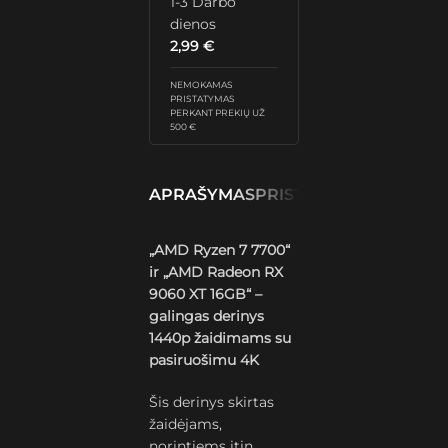
1-3 Darbo
dienos
2,99
€
NEMOKAMAS
PRISTATYMAS
PERKANT PREKIŲ UŽ
500 €
APRAŠYMAS
PRISTATYMAS IR GRĄŽ
„AMD Ryzen 7 7700“
ir „AMD Radeon RX
9060 XT 16GB“ –
galingas derinys
1440p žaidimams su
pasiruošimu 4K
Šis derinys skirtas
žaidėjams,
norintiems itin