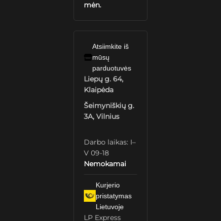
mėn.
Atsiimkite iš
mūsų
parduotuvės
Liepų g. 64,
Klaipėda
Šeimyniškių g.
3A, Vilnius
Darbo laikas: I–
V 09-18
Nemokamai
Kurjerio
pristatymas
Lietuvoje
LP Express