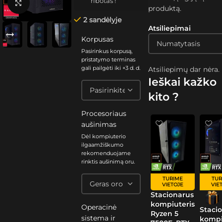
ribotas !
Spustelėkite, kad padidintumėte
produktą.
2 sandėlyje
Atsiliepimai
Korpusas
Pasirinkus korpusą,
pristatymo terminas
gali pailgėti iki +3 d. d.
Atsiliepimų dar nėra.
Ieškai kažko
kito ?
Procesoriaus
aušinimas
Dėl kompiuterio
ilgaamžiškumo
rekomenduojame
rinktis aušinimą oru.
TURIME
TUR
VIETOJE
VIE
Stacionarus
kompiuteris
Operacinė
Staci
Ryzen 5
sistema ir
kompi