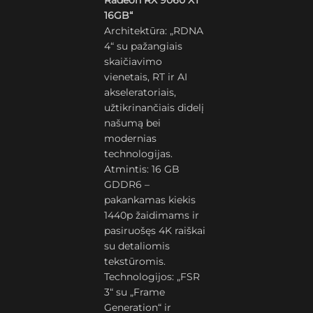
Radeon RX 9060 XT
16GB“
Architektūra: „RDNA
4“ su pažangiais
skaičiavimo
vienetais, RT ir AI
akseleratoriais,
užtikrinančiais didelį
našumą bei
modernias
technologijas.
Atmintis: 16 GB
GDDR6 –
pakankamas kiekis
1440p žaidimams ir
pasiruošęs 4K raiškai
su detaliomis
tekstūromis.
Technologijos: „FSR
3“ su „Frame
Generation“ ir