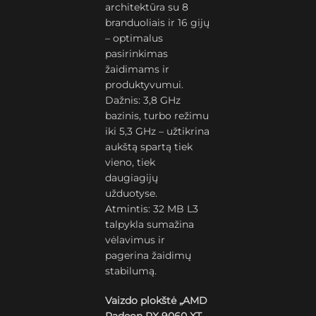
architektūra su 8
branduoliais ir 16 gijų
– optimalus
pasirinkimas
žaidimams ir
produktyvumui.
Dažnis: 3,8 GHz
bazinis, turbo režimu
iki 5,3 GHz – užtikrina
aukštą spartą tiek
vieno, tiek
daugiagijų
užduotyse.
Atmintis: 32 MB L3
talpykla sumažina
vėlavimus ir
pagerina žaidimų
stabilumą.
Vaizdo plokštė „AMD