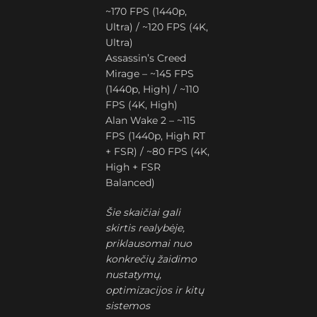
~170 FPS (1440p,
Ultra) / ~120 FPS (4K,
Ultra)
Assassin’s Creed
Mirage – ~145 FPS
(1440p, High) / ~110
FPS (4K, High)
Alan Wake 2 – ~115
FPS (1440p, High RT
+ FSR) / ~80 FPS (4K,
High + FSR
Balanced)
Šie skaičiai gali
skirtis realybėje,
priklausomai nuo
konkrečių žaidimo
nustatymų,
optimizacijos ir kitų
sistemos