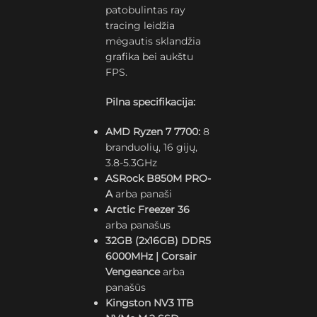
patobulintas ray
tracing leidžia
mėgautis sklandžia
grafika bei aukštu
FPS.
Pilna specifikacija:
AMD Ryzen 7 7700:
8
branduolių, 16 gijų,
3.8-5.3GHz
ASRock B850M PRO-
A
arba panaši
Arctic Freezer 36
arba panašus
32GB (2x16GB) DDR5
6000MHz | Corsair
Vengeance
arba
panašūs
Kingston NV3 1TB