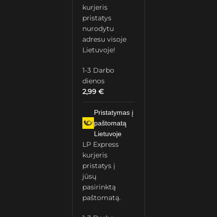
kurjeris
pristatys
nurodytu
adresu visoje
Lietuvoje!
1-3 Darbo
dienos
2,99
€
Pristatymas į
paštomatą
Lietuvoje
LP Express
kurjeris
pristatys į
jūsų
pasirinktą
paštomatą.