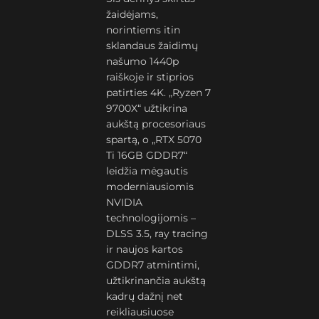
žaidėjams,
norintiems itin
sklandaus žaidimų
našumo 1440p
raiškoje ir stiprios
patirties 4K. „Ryzen 7
9700X“ užtikrina
aukštą procesoriaus
spartą, o „RTX 5070
Ti 16GB GDDR7“
leidžia mėgautis
moderniausiomis
NVIDIA
technologijomis –
DLSS 3.5, ray tracing
ir naujos kartos
GDDR7 atmintimi,
užtikrinančia aukštą
kadrų dažnį net
reikliausiuose