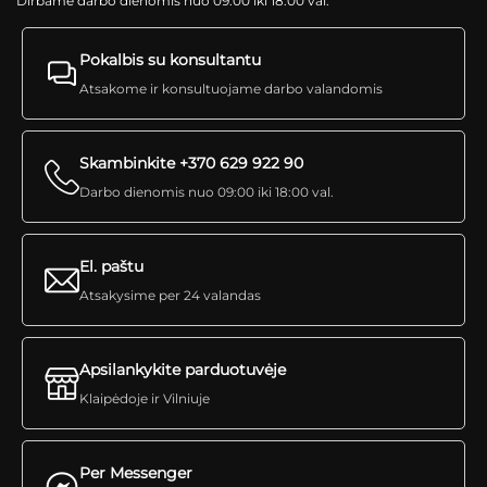
Dirbame darbo dienomis nuo 09:00 iki 18:00 val.
Pokalbis su konsultantu
Atsakome ir konsultuojame darbo valandomis
Skambinkite +370 629 922 90
Darbo dienomis nuo 09:00 iki 18:00 val.
El. paštu
Atsakysime per 24 valandas
Apsilankykite parduotuvėje
Klaipėdoje ir Vilniuje
Per Messenger