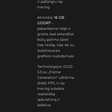
ir pažangiu ray
tracing.
Atmintis:
16 GB
GDDR7
–
pakankamai talpi ir
greita, kad sklandžiai
būtų galima žaisti
tiek 1440p, tiek 4K su
aukščiausiais
grafikos nustatymais.
Technologijos: DLSS
3.5 su „Frame
Generation“ užtikrina
didelį FPS, o ray
tracing suteikia
realistišką
apšvietimą ir
šešėlius.