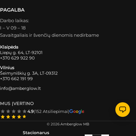
PAGALBA
Darbo laikas:
I – V 09 – 18
Savaitgaliais ir švenčių dienomis nedirbame
Klaipėda
Liepų g. 64, LT-92101
+370 629 922 90
Vilnius
Šeimyniškių g. 3A, LT-09312
+370 662 191 99
info@amberglow.lt
MUS ĮVERTINO
4.9
(152 Atsiliepimai)
© 2026
Amberglow MB
Stacionarus