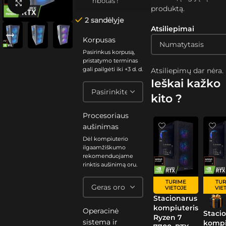
ribotas !
Spustelėkite, kad padidintumėte
produktą.
2 sandėlyje
Atsiliepimai
Korpusas
Pasirinkus korpusą,
pristatymo terminas
gali pailgėti iki +3 d. d.
Atsiliepimų dar nėra.
Ieškai kažko
kito ?
Procesoriaus
aušinimas
Dėl kompiuterio
ilgaamžiškumo
rekomenduojame
rinktis aušinimą oru.
TURIME
TUR
VIETOJE
VIE
Stacionarus
kompiuteris
Operacinė
Staci
Ryzen 7
sistema ir
kompi