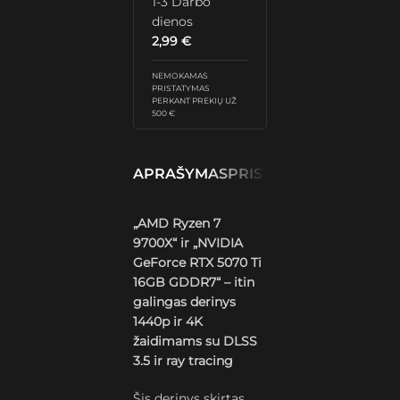
1-3 Darbo
dienos
2,99
€
NEMOKAMAS
PRISTATYMAS
PERKANT PREKIŲ UŽ
500 €
APRAŠYMAS
PRISTATYMAS IR GRĄŽ
„AMD Ryzen 7
9700X“ ir „NVIDIA
GeForce RTX 5070 Ti
16GB GDDR7“ – itin
galingas derinys
1440p ir 4K
žaidimams su DLSS
3.5 ir ray tracing
Šis derinys skirtas