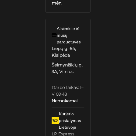
mėn.
Atsiimkite iš
mūsų
parduotuvės
Liepų g. 64,
Klaipėda
Šeimyniškių g.
3A, Vilnius
Darbo laikas: I–
V 09-18
Nemokamai
Kurjerio
pristatymas
Lietuvoje
LP Express