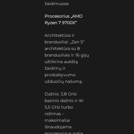
žaidimuose.
Procesorius „AMD
Ryzen 7 9700X“
Architektūra ir
branduoliai: „Zen 5“
architektūra su 8
branduoliais ir 16 gijų
užtikrina aukštą
žaidimų ir
produktyvumo
užduočių našumą.
Dažnis: 3,8 GHz
bazinis dažnis ir iki
5,5 GHz turbo
režimas –
maksimaliai
išnaudojama
procesoriaus galia.