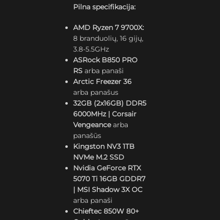
Pilna specifikacija:
AMD Ryzen 7 9700X:
8 branduolių, 16 gijų,
3.8-5.5GHz
ASRock B850 PRO
RS
arba panaši
Arctic Freezer 36
arba panašus
32GB (2x16GB) DDR5
6000MHz | Corsair
Vengeance
arba
panašūs
Kingston NV3 1TB
NVMe M.2 SSD
Nvidia GeForce RTX
5070 Ti 16GB GDDR7
| MSI Shadow 3X OC
arba panaši
Chieftec 850W 80+