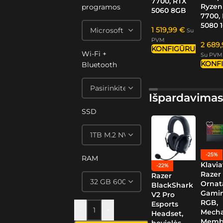
7700, RTX
Ryzen
programos
5060 8GB
7700,
5080 
1 519,99
€
Su
PVM
2 689
KONFIGŪRUOTI
Wi-Fi +
Su PVM
KONF
Bluetooth
Išpardavimas
SSD
-25%
RAM
Klavia
-22%
Razer
Razer
Ornat
BlackShark
Gamin
V2 Pro
RGB,
Esports
-
+
Mech
Headset,
Memb
bevielės,