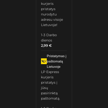
kurjeris
pristatys
nurodytu
adresu visoje
Lietuvoje!
1-3 Darbo
dienos
2,99
€
Pristatymas į
paštomatą
Lietuvoje
LP Express
kurjeris
pristatys į
jūsų
pasirinktą
paštomatą.