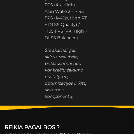
FPS (4K, High)
Alan Wake 2 – ~145
FPS (1440p, High RT
+ DLSS Quality) /
~105 FPS (4K, High +
DLSS Balanced)
Šie skaičiai gali
skirtis realybėje,
priklausomai nuo
konkrečių žaidimo
nustatymų,
optimizacijos ir kitų
sistemos
komponentų.
REIKIA PAGALBOS ?