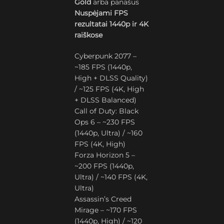
Gold
arba panašus
Nuspėjami FPS
rezultatai 1440p ir 4K
raiškose
Cyberpunk 2077 –
~185 FPS (1440p,
High + DLSS Quality)
/ ~125 FPS (4K, High
+ DLSS Balanced)
Call of Duty: Black
Ops 6 – ~230 FPS
(1440p, Ultra) / ~160
FPS (4K, High)
Forza Horizon 5 –
~200 FPS (1440p,
Ultra) / ~140 FPS (4K,
Ultra)
Assassin’s Creed
Mirage – ~170 FPS
(1440p, High) / ~120