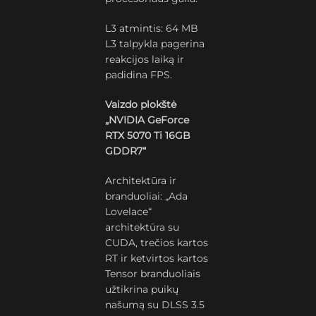
L3 atmintis: 64 MB
L3 talpykla pagerina
reakcijos laiką ir
padidina FPS.
Vaizdo plokštė
„NVIDIA GeForce
RTX 5070 Ti 16GB
GDDR7“
Architektūra ir
branduoliai: „Ada
Lovelace“
architektūra su
CUDA, trečios kartos
RT ir ketvirtos kartos
Tensor branduoliais
užtikrina puikų
našumą su DLSS 3.5