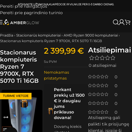
ATSIIMKITE UŽSAKYMĄ
KLAIPĖDOJE IR VILNIUJE
PER
0-3 DARBO DIENAS.
Pereiti prie navigacijos
Pereiti prie pagrindinio turinio
Pradžia
›
Stacionarūs kompiuteriai
›
AMD Ryzen 9000 kompiuteriai
›
Stacionarus kompiuteris Ryzen 7 9700X, RTX 5070 Ti 16GB
Atsiliepimai
2 399,99
€
Stacionarus
kompiuteris
Su PVM
0 atsiliepimai
Ryzen 7
Nemokamas
9700X, RTX
0
pristatymas
5070 Ti 16GB
0
Perkant
0
prekių už 1500
TURIME VIETOJE
€ ir daugiau
0
jums
priklauso
0
dovana!
Atsiliepimą gali
palikti tik prisijungę
Dovanų kiekis
klientai, įsigiję šį