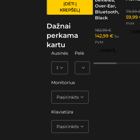
ĮDĖTI Į
Over-Ear,
KREPŠELĮ
79,99
Bluetooth,
59,99
Black
PVM
Dažnai
182,99
€
perkama
142,99
€
Su
PVM
kartu
Į KREPŠELĮ
Ausinės
Pelė
Monitorius
Klaviatūra