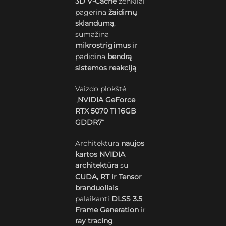
3D V-Cache
ženkliai
pagerina
žaidimų
sklandumą
,
sumažina
mikrostrigimus
ir
padidina
bendrą
sistemos reakciją
.
Vaizdo plokštė
„
NVIDIA GeForce
RTX 5070 Ti 16GB
GDDR7
“
Architektūra
naujos
kartos NVIDIA
architektūra
su
CUDA, RT ir Tensor
branduoliais
,
palaikanti
DLSS 3.5
,
Frame Generation
ir
ray tracing
.