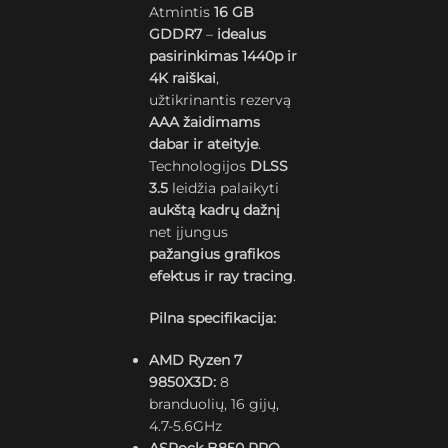
Atmintis
16 GB
GDDR7
–
idealus
pasirinkimas 1440p ir
4K raiškai
,
užtikrinantis rezervą
AAA žaidimams
dabar ir ateityje
.
Technologijos
DLSS
3.5
leidžia palaikyti
aukštą kadrų dažnį
net įjungus
pažangius grafikos
efektus ir ray tracing
.
Pilna specifikacija:
AMD Ryzen 7
9850X3D:
8
branduolių, 16 gijų,
4.7-5.6GHz