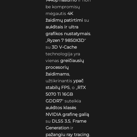
1440p našumo
ir nori
be kompromisų
mėgautis
4K
žaidimų patirtimi
su
aukštais ir ultra
grafikos nustatymais
.
„
Ryzen 7 9850X3D
“
su
3D V-Cache
technologija yra
vienas
greičiausių
procesorių
žaidimams
,
užtikrinantis
ypač
stabilų FPS
, o „
RTX
5070 Ti 16GB
GDDR7
“ suteikia
aukštos klasės
NVIDIA grafinę galią
su
DLSS 3.5
,
Frame
Generation
ir
pažangiu ray tracing
.