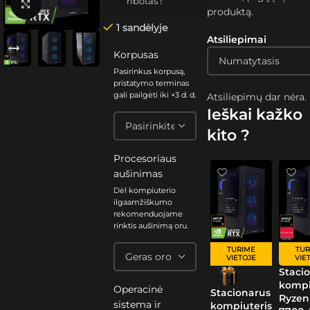
ribotas !
Spustelėkite, kad padidintumėte
produktą.
1 sandėlyje
Atsiliepimai
Korpusas
Pasirinkus korpusą,
pristatymo terminas
gali pailgėti iki +3 d. d.
Atsiliepimų dar nėra.
Ieškai kažko
kito ?
Procesoriaus
aušinimas
Dėl kompiuterio
ilgaamžiškumo
rekomenduojame
rinktis aušinimą oru.
TUR
TURIME
VIE
VIETOJE
Staci
kompi
Operacinė
Stacionarus
Ryzen
sistema ir
kompiuteris