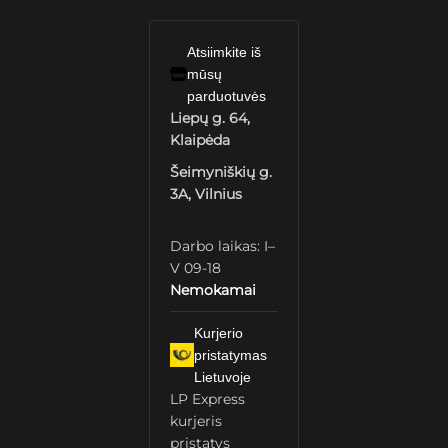
Atsiimkite iš
mūsų
parduotuvės
Liepų g. 64,
Klaipėda
Šeimyniškių g.
3A, Vilnius
Darbo laikas: I–
V 09-18
Nemokamai
Kurjerio
pristatymas
Lietuvoje
LP Express
kurjeris
pristatys