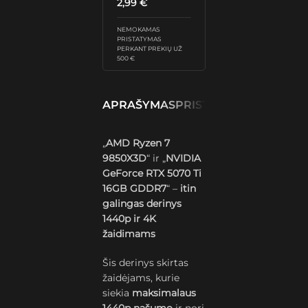
2,99
€
NEMOKAMAS
PRISTATYMAS
PERKANT PREKIŲ UŽ
500 €
APRAŠYMAS
PRISTATYMAS IR GRĄŽ
„
AMD Ryzen 7
9850X3D
“ ir „
NVIDIA
GeForce RTX 5070 Ti
16GB GDDR7
“ –
itin
galingas derinys
1440p ir 4K
žaidimams
Šis derinys skirtas
žaidėjams, kurie
siekia
maksimalaus