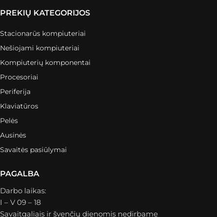
PREKIŲ KATEGORIJOS
Stacionarūs kompiuteriai
Nešiojami kompiuteriai
Kompiuterių komponentai
Procesoriai
Periferija
Klaviatūros
Pelės
Ausinės
Savaitės pasiūlymai
PAGALBA
Darbo laikas:
I – V 09 – 18
Savaitgaliais ir švenčių dienomis nedirbame