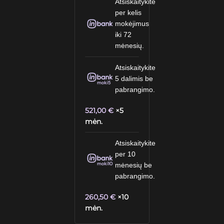
Atsiskaitykite
per kelis
mokėjimus
iki 72
mėnesių.
Atsiskaitykite
5 dalimis be
pabrangimo.
521,00
€
×5
mėn.
Atsiskaitykite
per 10
mėnesių be
pabrangimo.
260,50
€
×10
mėn.