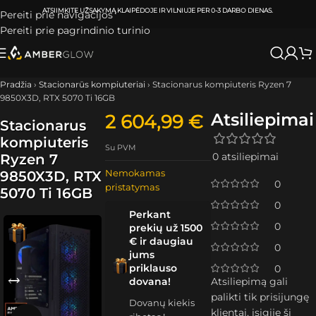
ATSIIMKITE UŽSAKYMĄ
KLAIPĖDOJE IR VILNIUJE
PER
0-3 DARBO DIENAS.
Pereiti prie navigacijos
Pereiti prie pagrindinio turinio
Pradžia
›
Stacionarūs kompiuteriai
›
Stacionarus kompiuteris Ryzen 7
9850X3D, RTX 5070 Ti 16GB
Atsiliepimai
2 604,99
€
Stacionarus
kompiuteris
Su PVM
0 atsiliepimai
Ryzen 7
Nemokamas
9850X3D, RTX
0
pristatymas
5070 Ti 16GB
0
Perkant
0
prekių už 1500
€ ir daugiau
0
jums
priklauso
0
dovana!
Atsiliepimą gali
palikti tik prisijungę
Dovanų kiekis
klientai, įsigiję šį