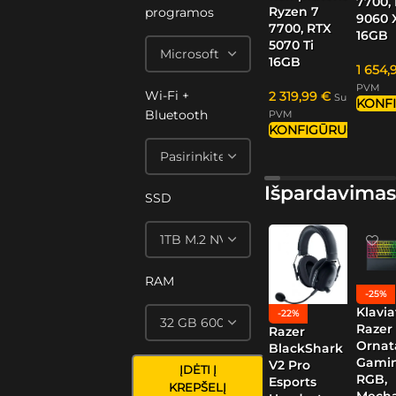
7700,
Ryzen 7
programos
9060 
7700, RTX
16GB
5070 Ti
16GB
1 654
PVM
Wi-Fi +
2 319,99
€
Su
KONF
Bluetooth
PVM
KONFIGŪRUOTI
Išpardavimas
SSD
RAM
-25%
Klavia
-22%
Razer
Razer
Ornat
BlackShark
Gamin
V2 Pro
ĮDĖTI Į
RGB,
Esports
KREPŠELĮ
Mech