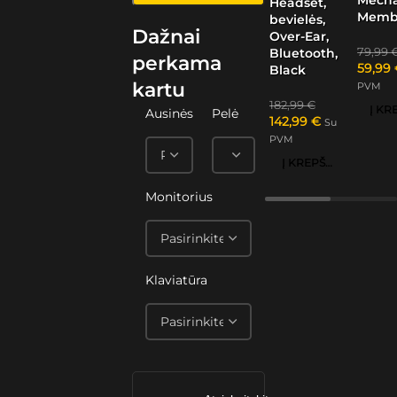
Headset,
Memb
bevielės,
Dažnai
Over-Ear,
79,99
Bluetooth,
perkama
59,99
Black
kartu
PVM
182,99
€
Ausinės
Pelė
142,99
€
Su
PVM
Į KREPŠELĮ
Monitorius
Klaviatūra