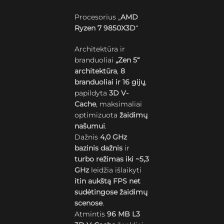
Procesorius „
AMD
Ryzen 7 9850X3D
“
Architektūra ir
branduoliai
„Zen 5“
architektūra
,
8
branduoliai ir 16 gijų
,
papildyta
3D V-
Cache
, maksimaliai
optimizuota
žaidimų
našumui
.
Dažnis
4,0 GHz
bazinis dažnis
ir
turbo režimas iki ~5,3
GHz
leidžia išlaikyti
itin aukštą FPS net
sudėtingose žaidimų
scenose
.
Atmintis
96 MB L3