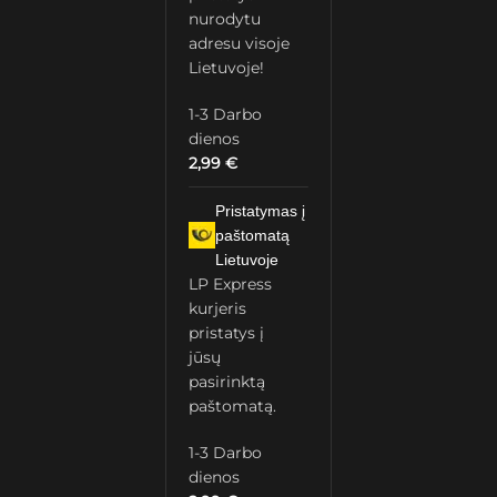
nurodytu
adresu visoje
Lietuvoje!
1-3 Darbo
dienos
2,99
€
Pristatymas į
paštomatą
Lietuvoje
LP Express
kurjeris
pristatys į
jūsų
pasirinktą
paštomatą.
1-3 Darbo
dienos