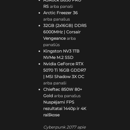
ASRock B850 PRO
RS
arba panaši
Arctic Freezer 36
arba panašus
32GB (2x16GB) DDR5
6000MHz | Corsair
Vengeance
arba
panašūs
Kingston NV3 1TB
NVMe M.2 SSD
Nvidia GeForce RTX
5070 Ti 16GB GDDR7
| MSI Shadow 3X OC
arba panaši
Chieftec 850W 80+
Gold
arba panašus
Nuspėjami FPS
rezultatai 1440p ir 4K
raiškose
Cyberpunk 2077 apie