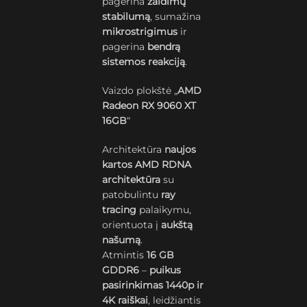
pagerina
žaidimų
stabilumą
, sumažina
mikrostrigimus
ir
pagerina
bendrą
sistemos reakciją
.
Vaizdo plokštė „
AMD
Radeon RX 9060 XT
16GB
“
Architektūra
naujos
kartos AMD RDNA
architektūra
su
patobulintu
ray
tracing
palaikymu,
orientuota į
aukštą
našumą
.
Atmintis
16 GB
GDDR6
–
puikus
pasirinkimas 1440p ir
4K raiškai
, leidžiantis