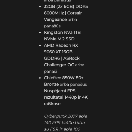
arba panašus
32GB (2x16GB) DDR5
6000MHz | Corsair
Vengeance
arba
panašūs
Kingston NV3 1TB
NVMe M.2 SSD
AMD Radeon RX
9060 XT 16GB
GDDR6 | ASRock
Challenger OC
arba
panaši
Chieftec 850W 80+
Bronze
arba panašus
Nuspėjami FPS
rezultatai 1440p ir 4K
raiškose:
Cyberpunk 2077 apie
140 FPS 1440p Ultra
su FSR ir apie 100