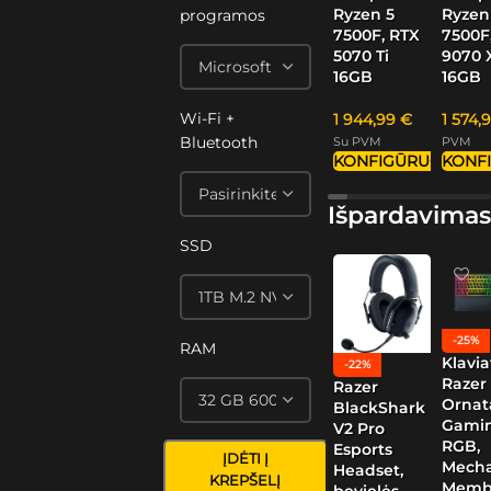
Ryzen 5
Ryzen
programos
7500F, RTX
7500F
5070 Ti
9070 
16GB
16GB
Wi-Fi +
1 944,99
€
1 574,
Bluetooth
Su PVM
PVM
KONFIGŪRUOTI
KONF
Išpardavimas
SSD
-25%
RAM
Klavia
-22%
Razer
Razer
Ornat
BlackShark
Gamin
V2 Pro
RGB,
Esports
ĮDĖTI Į
Mech
Headset,
KREPŠELĮ
Memb
bevielės,