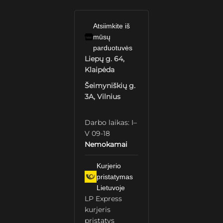
Atsiimkite iš
mūsų
parduotuvės
Liepų g. 64,
Klaipėda
Šeimyniškių g.
3A, Vilnius
Darbo laikas: I–
V 09-18
Nemokamai
Kurjerio
pristatymas
Lietuvoje
LP Express
kurjeris
pristatys