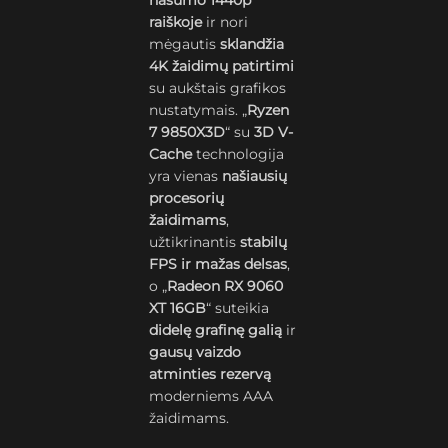
našumo 1440p
raiškoje
ir nori
mėgautis
sklandžia
4K žaidimų patirtimi
su aukštais grafikos
nustatymais. „
Ryzen
7 9850X3D
“ su
3D V-
Cache
technologija
yra vienas
našiausių
procesorių
žaidimams
,
užtikrinantis
stabilų
FPS ir mažas delsas
,
o „
Radeon RX 9060
XT 16GB
“ suteikia
didelę grafinę galią
ir
gausų vaizdo
atminties rezervą
moderniems AAA
žaidimams.