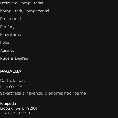
Nešiojami kompiuteriai
Kompiuterių komponentai
Procesoriai
Periferija
Klaviatūros
Pelės
Ausinės
Rudens Deal’as
PAGALBA
Darbo laikas:
I – V 09 – 18
Savaitgaliais ir švenčių dienomis nedirbame
Klaipėda
Liepų g. 64, LT-92101
+370 629 922 90