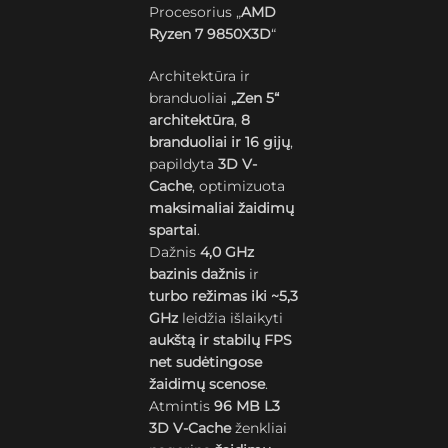
Procesorius „
AMD
Ryzen 7 9850X3D
“
Architektūra ir
branduoliai
„Zen 5“
architektūra
,
8
branduoliai ir 16 gijų
,
papildyta
3D V-
Cache
, optimizuota
maksimaliai žaidimų
spartai
.
Dažnis
4,0 GHz
bazinis dažnis
ir
turbo režimas iki ~5,3
GHz
leidžia išlaikyti
aukštą ir stabilų FPS
net sudėtingose
žaidimų scenose
.
Atmintis
96 MB L3
3D V-Cache
ženkliai