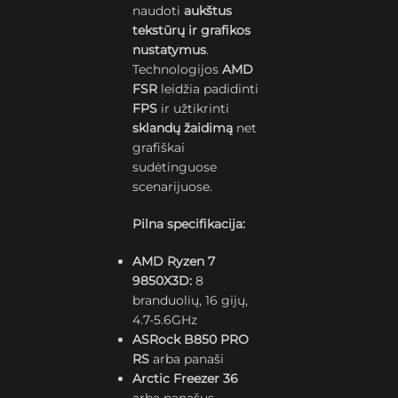
naudoti
aukštus
tekstūrų ir grafikos
nustatymus
.
Technologijos
AMD
FSR
leidžia padidinti
FPS
ir užtikrinti
sklandų žaidimą
net
grafiškai
sudėtinguose
scenarijuose.
Pilna specifikacija:
AMD Ryzen 7
9850X3D:
8
branduolių, 16 gijų,
4.7-5.6GHz
ASRock B850 PRO
RS
arba panaši
Arctic Freezer 36