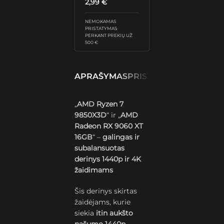
2,99
€
NEMOKAMAS
PRISTATYMAS
PERKANT PREKIŲ UŽ
500 €
APRAŠYMAS
PRISTATYMAS IR GRĄŽ
„
AMD Ryzen 7
9850X3D
“ ir „
AMD
Radeon RX 9060 XT
16GB
“ –
galingas ir
subalansuotas
derinys 1440p ir 4K
žaidimams
Šis derinys skirtas
žaidėjams, kurie
siekia
itin aukšto