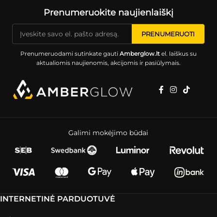
Prenumeruokite naujienlaiškį
Prenumeruodami sutinkate gauti
Amberglow.lt
el. laiškus su
aktualiomis naujienomis, akcijomis ir pasiūlymais.
Galimi mokėjimo būdai
INTERNETINĖ PARDUOTUVĖ