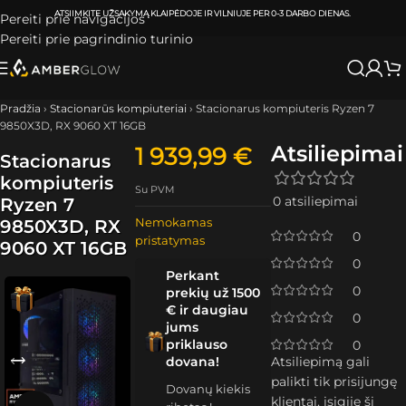
ATSIIMKITE UŽSAKYMĄ
KLAIPĖDOJE IR VILNIUJE
PER
0-3 DARBO DIENAS.
Pereiti prie navigacijos
Pereiti prie pagrindinio turinio
Pradžia
›
Stacionarūs kompiuteriai
›
Stacionarus kompiuteris Ryzen 7
9850X3D, RX 9060 XT 16GB
Atsiliepimai
1 939,99
€
Stacionarus
kompiuteris
Su PVM
0 atsiliepimai
Ryzen 7
Nemokamas
9850X3D, RX
0
pristatymas
9060 XT 16GB
0
Perkant
0
prekių už 1500
€ ir daugiau
0
jums
priklauso
0
dovana!
Atsiliepimą gali
palikti tik prisijungę
Dovanų kiekis
klientai, įsigiję šį