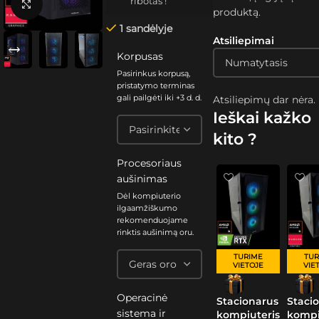
ribotas !
Spustelėkite, kad padidintumėte
produktą.
1 sandėlyje
Atsiliepimai
Korpusas
Pasirinkus korpusą,
pristatymo terminas
gali pailgėti iki +3 d. d.
Atsiliepimų dar nėra.
Ieškai kažko
kito ?
Procesoriaus
aušinimas
Dėl kompiuterio
ilgaamžiškumo
rekomenduojame
rinktis aušinimą oru.
TURIME
TUR
VIETOJE
VIE
Operacinė
Stacionarus
Staci
sistema ir
kompiuteris
kompi