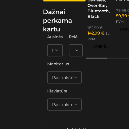
Over-Ear,
Dažnai
79,99
Bluetooth,
59,99
Black
perkama
PVM
kartu
182,99
€
142,99
€
Su
Ausinės
Pelė
PVM
Į KREPŠELĮ
Monitorius
Klaviatūra