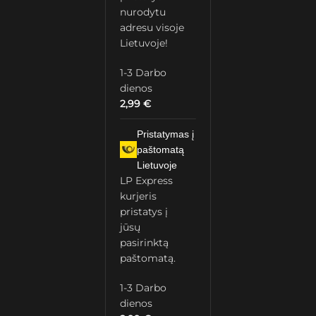
nurodytu
adresu visoje
Lietuvoje!
1-3 Darbo
dienos
2,99
€
Pristatymas į
paštomatą
Lietuvoje
LP Express
kurjeris
pristatys į
jūsų
pasirinktą
paštomatą.
1-3 Darbo
dienos