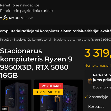
Pereiti prie navigacijos
Pereiti prie pagrindinio turinio
ompiuteriai
Nešiojami kompiuteriai
Monitoriai
Periferija
Savait
Pradžia
›
Stacionarūs kompiuteriai
›
Stacionarus kompiuteris Ryzen 9 995
Stacionarus
3 31
kompiuteris Ryzen 9
9950X3D, RTX 5080
Nemokamas pri
16GB
Perkant p
jums prik
POPULIARU
Dovanų kiek
TURIME VIETOJE
2 sandėlyje
Korpusas