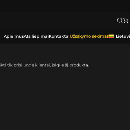
Apie mus
Atsiliepimai
Kontaktai
Lietuv
Užsakymo sekimas
kti tik prisijungę klientai, įsigiję šį produktą.