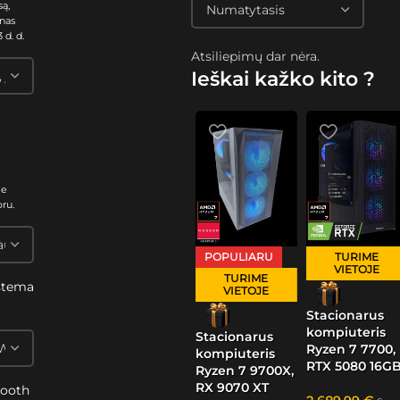
są,
nas
 d. d.
Atsiliepimų dar nėra.
Ieškai kažko kito ?
me
oru.
POPULIARU
TURIME
VIETOJE
TURIME
stema
VIETOJE
s
Stacionarus
kompiuteris
Stacionarus
Ryzen 7 7700,
kompiuteris
RTX 5080 16G
Ryzen 7 9700X,
RX 9070 XT
tooth