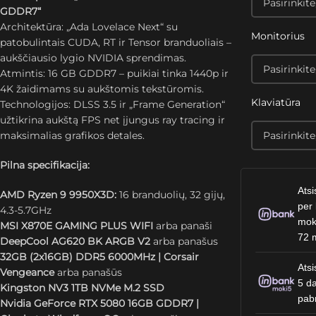
GDDR7“
Architektūra: „Ada Lovelace Next“ su
Monitorius
patobulintais CUDA, RT ir Tensor branduoliais –
aukščiausio lygio NVIDIA sprendimas.
Atmintis: 16 GB GDDR7 – puikiai tinka 1440p ir
4K žaidimams su aukštomis tekstūromis.
Klaviatūra
Technologijos: DLSS 3.5 ir „Frame Generation“
užtikrina aukštą FPS net įjungus ray tracing ir
maksimalias grafikos detales.
Pilna specifikacija:
Atsi
AMD Ryzen 9 9950X3D:
16 branduolių, 32 gijų,
per 
4.3-5.7GHz
mok
MSI X870E GAMING PLUS WIFI
arba panaši
72 
DeepCool AG620 BK ARGB V2
arba panašus
32GB (2x16GB) DDR5 6000MHz | Corsair
Atsi
Vengeance
arba panašūs
5 da
Kingston NV3 1TB NVMe M.2 SSD
pab
Nvidia GeForce RTX 5080 16GB GDDR7 |