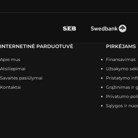
INTERNETINĖ PARDUOTUVĖ
PIRKĖJAMS
Apie mus
Finansavimas
Atsiliepimai
Užsakymo sek
Savaitės pasiūlymai
Pristatymo inf
Kontaktai
Grąžinimas ir g
Privatumo poli
Sąlygos ir nuo