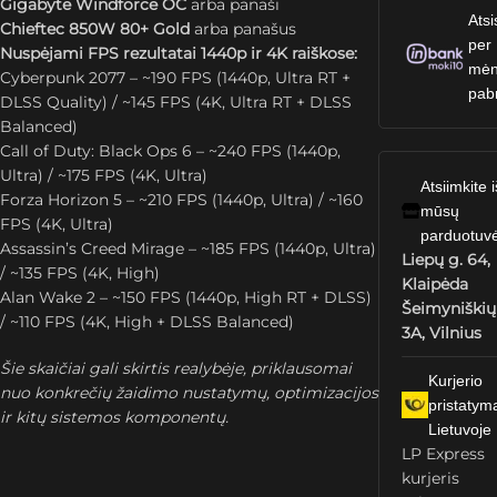
Gigabyte Windforce OC
arba panaši
Atsi
Chieftec 850W 80+ Gold
arba panašus
per
Nuspėjami FPS rezultatai 1440p ir 4K raiškose:
mėn
Cyberpunk 2077 – ~190 FPS (1440p, Ultra RT +
pab
DLSS Quality) / ~145 FPS (4K, Ultra RT + DLSS
Balanced)
Call of Duty: Black Ops 6 – ~240 FPS (1440p,
Ultra) / ~175 FPS (4K, Ultra)
Atsiimkite i
Forza Horizon 5 – ~210 FPS (1440p, Ultra) / ~160
mūsų
FPS (4K, Ultra)
parduotuv
Assassin’s Creed Mirage – ~185 FPS (1440p, Ultra)
Liepų g. 64,
/ ~135 FPS (4K, High)
Klaipėda
Alan Wake 2 – ~150 FPS (1440p, High RT + DLSS)
Šeimyniškių
/ ~110 FPS (4K, High + DLSS Balanced)
3A, Vilnius
Šie skaičiai gali skirtis realybėje, priklausomai
Kurjerio
nuo konkrečių žaidimo nustatymų, optimizacijos
pristatym
ir kitų sistemos komponentų.
Lietuvoje
LP Express
kurjeris