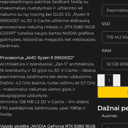
nepriekaištingos patirties žaidžiant 1440p su
maksimaliais nustatymais ir užtikrinto 4K
našumo su ray tracing bei DLSS 3.5. „Ryzen 9
9950X3D“ su 3D V-Cache užtikrina didžiausią
SSD
procesoriaus našumą rinkoje, o „RTX 5080 16GB
GDDR7“ suteikia naujos kartos NVIDIA grafikos
galimybes, leisiančias mėgautis net reikliausiais
žaidimais.
RAM
Procesorius „AMD Ryzen 9 9950X3D“
Architektūra ir branduoliai: „Zen 5“ architektūra,
16 branduolių ir 32 gijos su 3D V-Cache – idealus
pasirinkimas žaidimams bei darbo užduotims.
-
+
Dažnis: 4,3 GHz bazinis, turbo režimu iki 5,7 GHz
– maksimalus našumas vienos gijos ir
daugiagijose užduotyse.
Atmintis: 128 MB L3 3D V-Cache – itin didelis
Dažnai p
FPS padidėjimas žaidimuose, ypač 1080p ir
1440p.
Ausinės
Vaizdo plokštė „NVIDIA GeForce RTX 5080 16GB