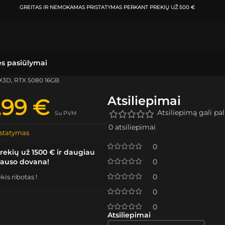
ATSIIMKITE UŽSAKYMĄ
KLAIPĖDOJE IR VILNIUJE
PER
0-3 DARBO DIENAS.
ės pasiūlymai
0X3D, RTX 5080 16GB
Atsiliepimai
9,99
€
Atsiliepimą gali pali
Su PVM
0 atsiliepimai
statymas
0
rekių už 1500 € ir daugiau
lauso dovana!
0
0
is ribotas !
0
0
Atsiliepimai