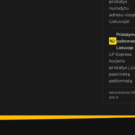
pristatys
nurodytu
adresu visoj
Lietuvoje!
Pristatym
paštomat
Lietuvoje
LP Express
kurjeris
pristatys į j
pasirinktą
paštomatą.
NEMOKAMAS PRI
500 €