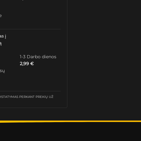
e
as į
ą
1-3 Darbo dienos
2,99
€
ūsų
STATYMAS PERKANT PREKIŲ UŽ