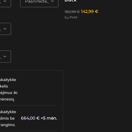
142,99
€
182,99
€
Su PVM
skaitykite
kelis
ėjimus iki
mėnesių.
skaitykite
664,00
€
×5 mėn.
limis be
rangimo.