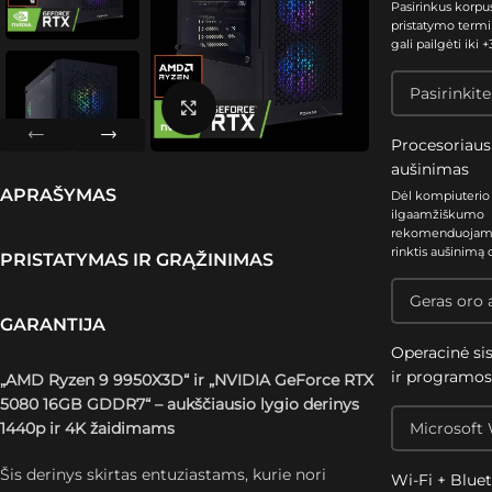
Pasirinkus korpu
pristatymo termi
gali pailgėti iki +3
Spustelėkite, kad padidintumėte
Procesoriaus
aušinimas
APRAŠYMAS
Dėl kompiuterio
ilgaamžiškumo
rekomenduoja
rinktis aušinimą 
PRISTATYMAS IR GRĄŽINIMAS
GARANTIJA
Operacinė si
ir programo
„AMD Ryzen 9 9950X3D“ ir „NVIDIA GeForce RTX
5080 16GB GDDR7“ – aukščiausio lygio derinys
1440p ir 4K žaidimams
Šis derinys skirtas entuziastams, kurie nori
Wi-Fi + Blue