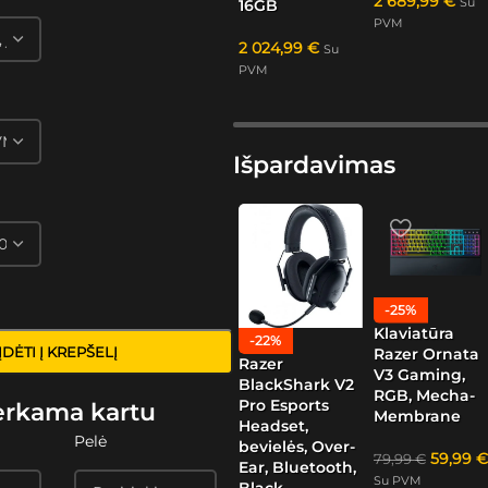
2 689,99
€
Su
16GB
PVM
2 024,99
€
Su
PVM
Išpardavimas
-25%
Klaviatūra
-22%
ĮDĖTI Į KREPŠELĮ
Razer Ornata
Razer
V3 Gaming,
BlackShark V2
RGB, Mecha-
Pro Esports
erkama kartu
Membrane
Headset,
Pelė
bevielės, Over-
59,99
€
79,99
€
Ear, Bluetooth,
Su PVM
Black