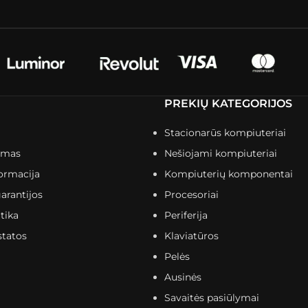
PREKIŲ KATEGORIJOS
Stacionarūs kompiuteriai
imas
Nešiojami kompiuteriai
ormacija
Kompiuterių komponentai
arantijos
Procesoriai
tika
Periferija
statos
Klaviatūros
Pelės
Ausinės
Savaitės pasiūlymai