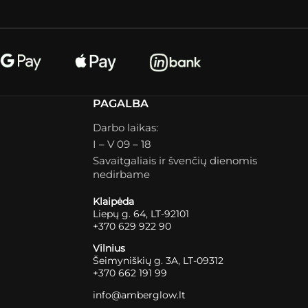
PAGALBA
Darbo laikas:
I – V 09 – 18
Savaitgaliais ir švenčių dienomis
nedirbame
Klaipėda
Liepų g. 64, LT-92101
+370 629 922 90
Vilnius
Šeimyniškių g. 3A, LT-09312
+370 662 191 99
info@amberglow.lt