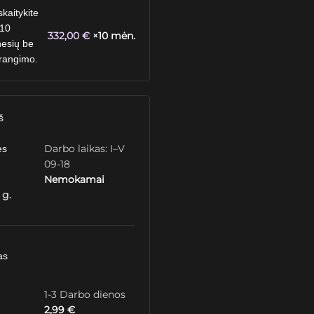
skaitykite
 10
332,00
€
×10 mėn.
esių be
rangimo.
š
Darbo laikas: I–V
ės
09-18
Nemokamai
 g.
as
1-3 Darbo dienos
2,99
€