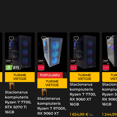
TURIME
POPULIARU
TURIME
TUR
VIETOJE
VIETOJE
VIE
TURIME
Stacionarus
Stacion
VIETOJE
kompiuteris
kompiut
Stacionarus
Ryzen 7 7700,
Ryzen 5
kompiuteris
Stacionarus
RX 9060 XT
RX 906
Ryzen 7 7700,
kompiuteris
16GB
16GB
B
RTX 5070 Ti
Ryzen 7 9700X,
16GB
RX 9060 XT
1 654,99
€
1 244,9
Su