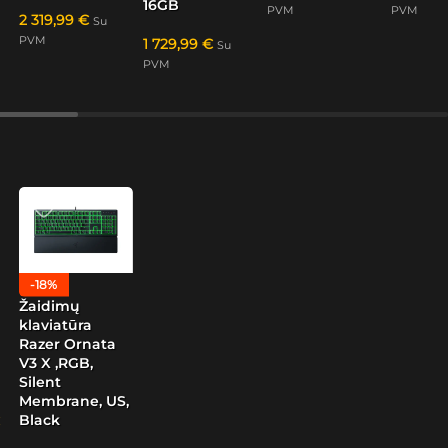
16GB
PVM
PVM
2 319,99
€
Su
PVM
1 729,99
€
Su
PVM
-18%
Žaidimų
klaviatūra
Razer Ornata
V3 X ,RGB,
Silent
Membrane, US,
Black