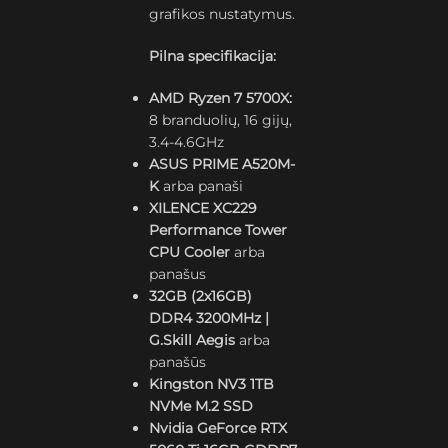
grafikos nustatymus.
Pilna specifikacija:
AMD Ryzen 7 5700X:
8 branduolių, 16 gijų,
3.4-4.6GHz
ASUS PRIME A520M-
K
arba panaši
XILENCE XC229
Performance Tower
CPU Cooler
arba
panašus
32GB (2x16GB)
DDR4 3200MHz |
G.Skill Aegis
arba
panašūs
Kingston NV3 1TB
NVMe M.2 SSD
Nvidia GeForce RTX