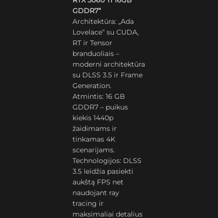
RTX 5060 Ti 16GB
GDDR7“
Architektūra: „Ada
Lovelace“ su CUDA,
RT ir Tensor
branduoliais –
moderni architektūra
su DLSS 3.5 ir Frame
Generation.
Atmintis: 16 GB
GDDR7 – puikus
kiekis 1440p
žaidimams ir
tinkamas 4K
scenarijams.
Technologijos: DLSS
3.5 leidžia pasiekti
aukštą FPS net
naudojant ray
tracing ir
maksimaliai detalius