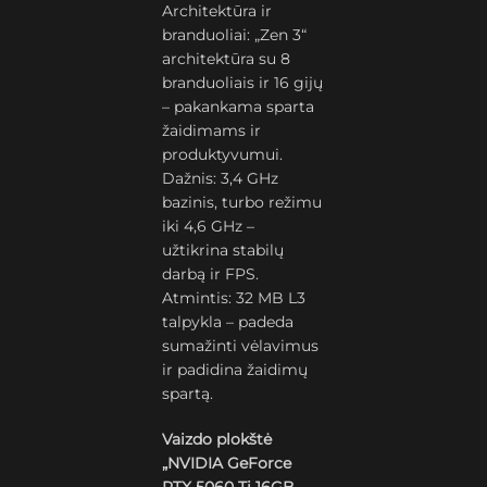
Architektūra ir
branduoliai: „Zen 3“
architektūra su 8
branduoliais ir 16 gijų
– pakankama sparta
žaidimams ir
produktyvumui.
Dažnis: 3,4 GHz
bazinis, turbo režimu
iki 4,6 GHz –
užtikrina stabilų
darbą ir FPS.
Atmintis: 32 MB L3
talpykla – padeda
sumažinti vėlavimus
ir padidina žaidimų
spartą.
Vaizdo plokštė
„NVIDIA GeForce