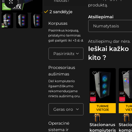
ribotas !
Spustelėkite, kad padidintumėte
produktą.
2 sandėlyje
Atsiliepimai
Korpusas
Pasirinkus korpusą,
pristatymo terminas
gali pailgėti iki +3 d. d.
Atsiliepimų dar nėra.
Ieškai kažko
kito ?
Procesoriaus
aušinimas
Dėl kompiuterio
ilgaamžiškumo
rekomenduojame
rinktis aušinimą oru.
TURIME
TUR
VIETOJE
VIE
Operacinė
Stacionarus
Staci
sistema ir
kompiuteris
kompi