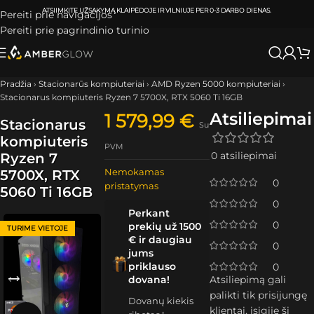
ATSIIMKITE UŽSAKYMĄ
KLAIPĖDOJE IR VILNIUJE
PER
0-3 DARBO DIENAS.
Pereiti prie navigacijos
Pereiti prie pagrindinio turinio
Pradžia
›
Stacionarūs kompiuteriai
›
AMD Ryzen 5000 kompiuteriai
›
Stacionarus kompiuteris Ryzen 7 5700X, RTX 5060 Ti 16GB
Atsiliepimai
1 579,99
€
Stacionarus
Su
kompiuteris
PVM
0 atsiliepimai
Ryzen 7
Nemokamas
5700X, RTX
0
pristatymas
5060 Ti 16GB
0
Perkant
0
prekių už 1500
TURIME VIETOJE
€ ir daugiau
0
jums
priklauso
0
dovana!
Atsiliepimą gali
palikti tik prisijungę
Dovanų kiekis
klientai, įsigiję šį