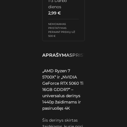
1-3 Darbo
dienos
2,99
€
NEMOKAMAS
PRISTATYMAS
PERKANT PREKIŲ UŽ
500 €
APRAŠYMAS
PRISTATYMAS IR GRĄŽ
„AMD Ryzen 7
5700X“ ir „NVIDIA
GeForce RTX 5060 Ti
16GB GDDR7“ –
universalus derinys
1440p žaidimams ir
pasiruošęs 4K
Šis derinys skirtas
žaidėjams, kurie nori