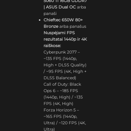
5060 Ti 16GB GDDR7
| ASUS Dual OC
arba
panaši
Chieftec 650W 80+
Bronze
arba panašus
Nuspėjami FPS
rezultatai 1440p ir 4K
raiškose:
Cyberpunk 2077 –
~135 FPS (1440p,
High + DLSS Quality)
/ ~95 FPS (4K, High +
DLSS Balanced)
Call of Duty: Black
Ops 6 – ~185 FPS
(1440p, High) / ~135
FPS (4K, High)
Forza Horizon 5 –
~165 FPS (1440p,
Ultra) / ~120 FPS (4K,
Ultra)