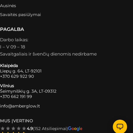
Ausinės
Savaitės pasiūlymai
PAGALBA
Darbo laikas:
I – V 09 – 18
Savaitgaliais ir švenčių dienomis nedirbame
Klaipėda
Liepų g. 64, LT-92101
+370 629 922 90
Vilnius
Šeimyniškių g. 3A, LT-09312
+370 662 191 99
info@amberglow.lt
MUS ĮVERTINO
4.9
(152 Atsiliepimai)