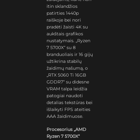
itin sklandžios
patirties 1440p
raiškoje bei nori
pradėti žaisti 4K su
aukštais grafikos
nustatymais. „Ryzen
7 5700X“ su 8
branduoliais ir 16 gijų
užtikrina stabilų
žaidimų našumą, o
„RTX 5060 Ti 16GB
GDDR7“ su didesne
VRAM talpa leidžia
patogiai naudoti
detalias tekstūras bei
išlaikyti FPS ateities
AAA žaidimuose.
Procesorius „AMD
Ryzen 7 5700X“