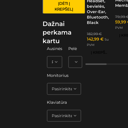
Headset,
ĮDĖTI Į
Memb
bevielės,
KREPŠELĮ
Over-Ear,
79,99
Bluetooth,
59,99
Black
Dažnai
PVM
perkama
182,99
€
142,99
€
kartu
Su
PVM
Ausinės
Pelė
Į KREPŠELĮ
Monitorius
Klaviatūra