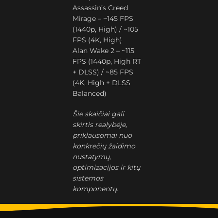
Assassin’s Creed
Mirage – ~145 FPS
(1440p, High) / ~105
FPS (4K, High)
Alan Wake 2 – ~115
FPS (1440p, High RT
+ DLSS) / ~85 FPS
(4K, High + DLSS
Balanced)
Šie skaičiai gali
skirtis realybėje,
priklausomai nuo
konkrečių žaidimo
nustatymų,
optimizacijos ir kitų
sistemos
komponentų.