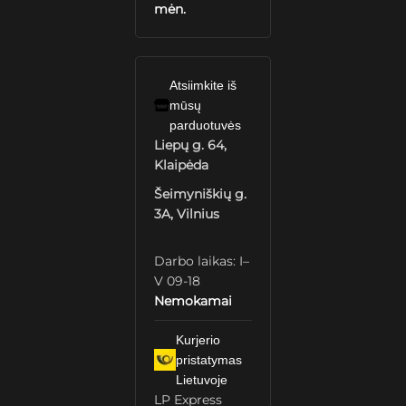
mėn.
Atsiimkite iš
mūsų
parduotuvės
Liepų g. 64,
Klaipėda
Šeimyniškių g.
3A, Vilnius
Darbo laikas: I–
V 09-18
Nemokamai
Kurjerio
pristatymas
Lietuvoje
LP Express