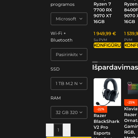
Ryzen 7
Ryzen
programos
7700 RX
8400F
9070 XT
9070 
16GB
16GB
Wi-Fi +
1 949,99
€
1 539,
Bluetooth
Su PVM
PVM
KONFIGŪRUOTI
KONF
Išpardavimas
SSD
RAM
-25%
Klavia
-22%
Razer
Razer
Ornat
BlackShark
Gamin
V2 Pro
-
+
RGB,
Esports
Mech