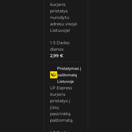
kurjeris
pristatys
nurodytu
adresu visoje
Lietuvoje!
1-3 Darbo
dienos
2,99
€
Pristatymas į
paštomatą
Lietuvoje
LP Express
kurjeris
pristatys į
jūsų
pasirinktą
paštomatą.