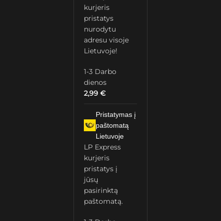
kurjeris
pristatys
nurodytu
adresu visoje
Lietuvoje!
1-3 Darbo
dienos
2,99
€
Pristatymas į
paštomatą
Lietuvoje
LP Express
kurjeris
pristatys į
jūsų
pasirinktą
paštomatą.