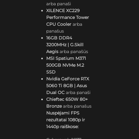
arba panaši
XILENCE XC229
Performance Tower
CPU Cooler
arba
panašus
16GB DDR4
3200MHz | G.Skill
Aegis
arba panašūs
MSI Spatium M371
500GB NVMe M.2
SSD
Nvidia GeForce RTX
5060 Ti 8GB | Asus
Dual OC
arba panaši
Chieftec 650W 80+
Bronze
arba panašus
Nuspėjami FPS
rezultatai 1080p ir
1440p raiškose: