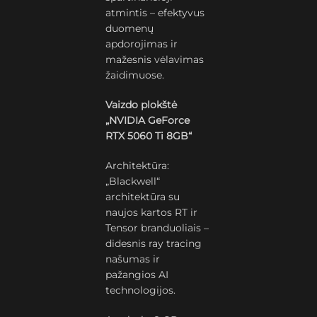
atmintis – efektyvus
duomenų
apdorojimas ir
mažesnis vėlavimas
žaidimuose.
Vaizdo plokštė
„NVIDIA GeForce
RTX 5060 Ti 8GB“
Architektūra:
„Blackwell“
architektūra su
naujos kartos RT ir
Tensor branduoliais –
didesnis ray tracing
našumas ir
pažangios AI
technologijos.