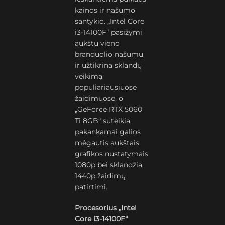
kainos ir našumo
santykio. „Intel Core
i3-14100F“ pasižymi
aukštu vieno
branduolio našumu
ir užtikrina sklandų
veikimą
populiariausiuose
žaidimuose, o
„GeForce RTX 5060
Ti 8GB“ suteikia
pakankamai galios
mėgautis aukštais
grafikos nustatymais
1080p bei sklandžia
1440p žaidimų
patirtimi.
Procesorius „Intel
Core i3-14100F“