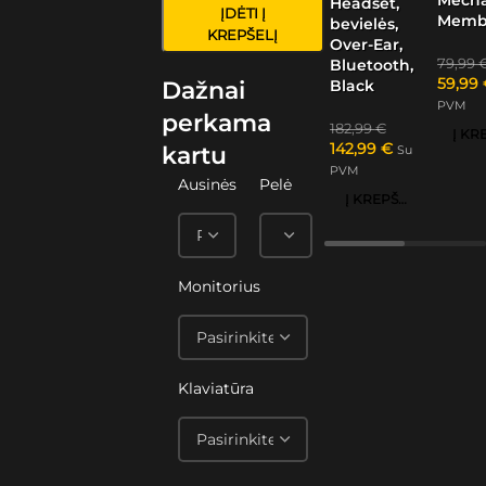
Headset,
ĮDĖTI Į
Memb
bevielės,
KREPŠELĮ
Over-Ear,
79,99
Bluetooth,
59,99
Black
Dažnai
PVM
perkama
182,99
€
142,99
€
kartu
Su
PVM
Ausinės
Pelė
Į KREPŠELĮ
Monitorius
Klaviatūra