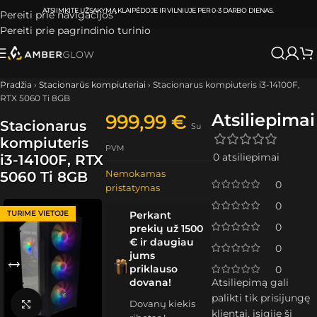
ATSIIMKITE UŽSAKYMĄ
KLAIPĖDOJE IR VILNIUJE
PER
0-3 DARBO DIENAS.
Pereiti prie navigacijos
Pereiti prie pagrindinio turinio
Pradžia
›
Stacionarūs kompiuteriai
›
Stacionarus kompiuteris i3-14100F,
RTX 5060 Ti 8GB
Atsiliepimai
999,99
€
Stacionarus
Su
kompiuteris
PVM
0 atsiliepimai
i3-14100F, RTX
Nemokamas
5060 Ti 8GB
0
pristatymas
0
TURIME VIETOJE
Perkant
0
prekių už 1500
€ ir daugiau
0
jums
priklauso
0
dovana!
Atsiliepimą gali
palikti tik prisijungę
Dovanų kiekis
Spustelėkite, kad padidintumėte
klientai, įsigiję šį