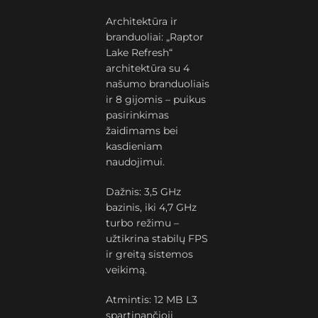
Architektūra ir
branduoliai: „Raptor
Lake Refresh“
architektūra su 4
našumo branduoliais
ir 8 gijomis – puikus
pasirinkimas
žaidimams bei
kasdieniam
naudojimui.
Dažnis: 3,5 GHz
bazinis, iki 4,7 GHz
turbo režimu –
užtikrina stabilų FPS
ir greitą sistemos
veikimą.
Atmintis: 12 MB L3
spartinančioji