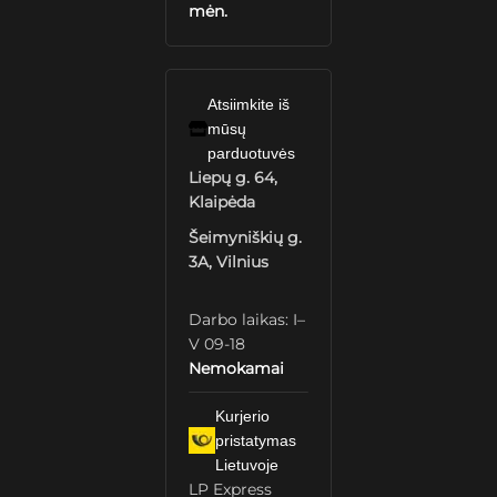
mėn.
Atsiimkite iš
mūsų
parduotuvės
Liepų g. 64,
Klaipėda
Šeimyniškių g.
3A, Vilnius
Darbo laikas: I–
V 09-18
Nemokamai
Kurjerio
pristatymas
Lietuvoje
LP Express