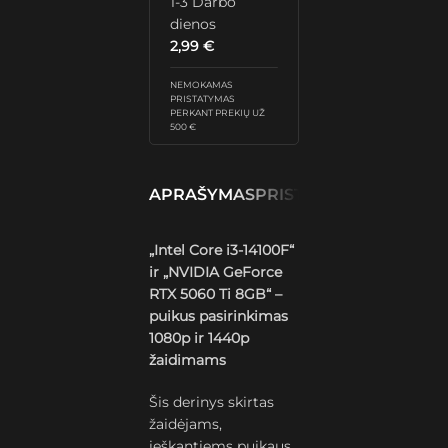
1-3 Darbo
dienos
2,99
€
NEMOKAMAS
PRISTATYMAS
PERKANT PREKIŲ UŽ
500 €
APRAŠYMAS
PRISTATYMAS IR GRĄŽ
„Intel Core i3-14100F“
ir „NVIDIA GeForce
RTX 5060 Ti 8GB“ –
puikus pasirinkimas
1080p ir 1440p
žaidimams
Šis derinys skirtas
žaidėjams,
ieškantiems puikaus