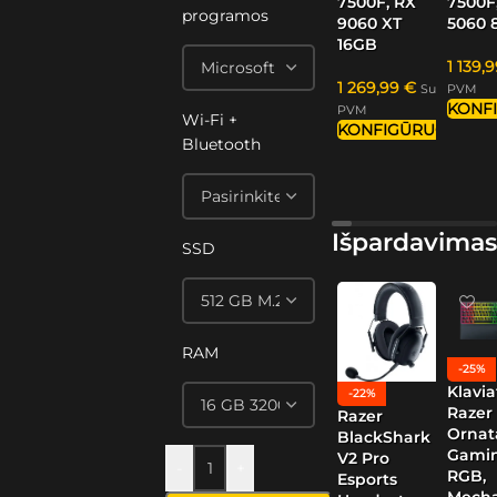
7500F, RX
7500F
programos
9060 XT
5060 
16GB
1 139,
1 269,99
€
Su
PVM
KONF
PVM
Wi-Fi +
KONFIGŪRUOTI
Bluetooth
Išpardavimas
SSD
RAM
-25%
Klavia
-22%
Razer
Razer
Ornat
BlackShark
Gamin
V2 Pro
-
+
RGB,
Esports
Mech