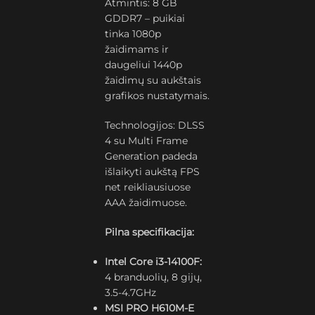
Atmintis: 8 GB
GDDR7 – puikiai
tinka 1080p
žaidimams ir
daugeliui 1440p
žaidimų su aukštais
grafikos nustatymais.
Technologijos: DLSS
4 su Multi Frame
Generation padeda
išlaikyti aukštą FPS
net reikliausiuose
AAA žaidimuose.
Pilna specifikacija:
Intel Core i3-14100F:
4 branduolių, 8 gijų,
3.5-4.7GHz
MSI PRO H610M-E