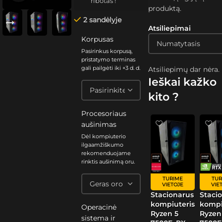
ribotas !
produktą.
2 sandėlyje
Atsiliepimai
Korpusas
Pasirinkus korpusą,
pristatymo terminas
gali pailgėti iki +3 d. d.
Atsiliepimų dar nėra.
Ieškai kažko
kito ?
Procesoriaus
aušinimas
Dėl kompiuterio
ilgaamžiškumo
rekomenduojame
rinktis aušinimą oru.
TURIME
TUR
VIETOJE
VIE
Stacionarus
Staci
kompiuteris
kompi
Operacinė
Ryzen 5
Ryzen
sistema ir