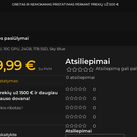
GREITAS IR NEMOKAMAS PRISTATYMAS
PERKANT PREKIŲ UŽ 500 €
ės pasiūlymai
U, 10C GPU, 24GB, 1TB SSD, Sky Blue
Atsiliepimai
9,99
€
Atsiliepimą gali pali
Su PVM
0 atsiliepimai
statymas
0
rekių už 1500 € ir daugiau
lauso dovana!
0
0
is ribotas !
0
0
Atsiliepimai
skaitykite