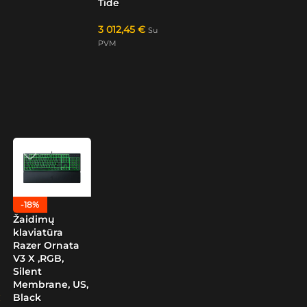
Tide
3 012,45
€
Su
PVM
-18%
Žaidimų
klaviatūra
Razer Ornata
V3 X ,RGB,
Silent
Membrane, US,
Black