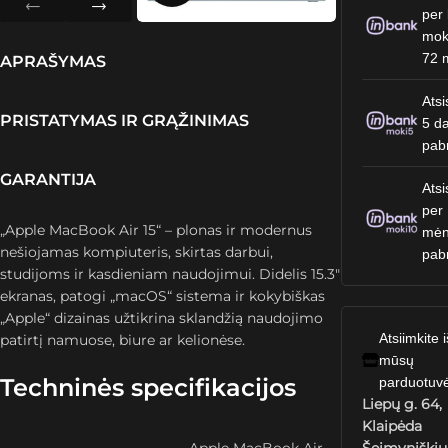
per 
mok
72 
APRAŠYMAS
Atsi
PRISTATYMAS IR GRĄŽINIMAS
5 da
pab
GARANTIJA
Atsi
per
„Apple MacBook Air 15“ – plonas ir modernus
mėn
nešiojamas kompiuteris, skirtas darbui,
pab
studijoms ir kasdieniam naudojimui. Didelis 15.3″
ekranas, patogi „macOS“ sistema ir kokybiškas
„Apple“ dizainas užtikrina sklandžią naudojimo
Atsiimkite i
patirtį namuose, biure ar kelionėse.
mūsų
Techninės specifikacijos
parduotuv
Liepų g. 64,
Klaipėda