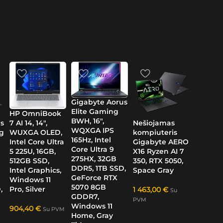
Gigabyte Aorus
Elite Gaming
HP OmniBook
BWH, 16″,
s
Nešiojamas
7 AI 14, 14″,
WQXGA IPS
g
kompiuteris
WUXGA OLED,
165Hz, Intel
Gigabyte AERO
Intel Core Ultra
Core Ultra 9
X16 Ryzen AI 7
5 225U, 16GB,
275HX, 32GB
350, RTX 5050,
512GB SSD,
DDR5, 1TB SSD,
Space Gray
Intel Graphics,
GeForce RTX
Windows 11
5070 8GB
,
Pro, Silver
1 463,00
€
Su
GDDR7,
PVM
Windows 11
904,40
€
Su PVM
Home, Gray