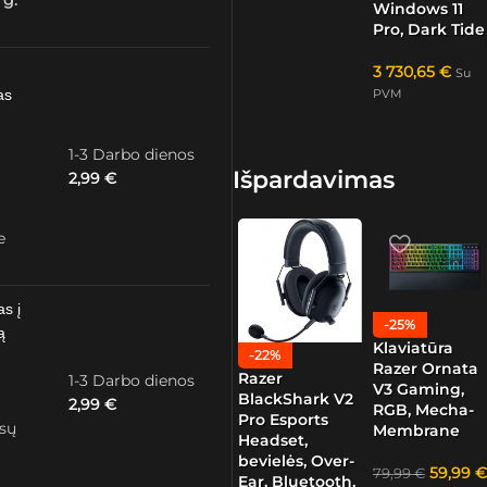
 g.
Windows 11
Pro, Dark Tide
3 730,65
€
Su
as
PVM
1-3 Darbo dienos
Išpardavimas
2,99
€
e
as į
-25%
ą
Klaviatūra
-22%
Razer Ornata
Razer
1-3 Darbo dienos
V3 Gaming,
BlackShark V2
2,99
€
RGB, Mecha-
Pro Esports
ūsų
Membrane
Headset,
bevielės, Over-
59,99
€
79,99
€
Ear, Bluetooth,