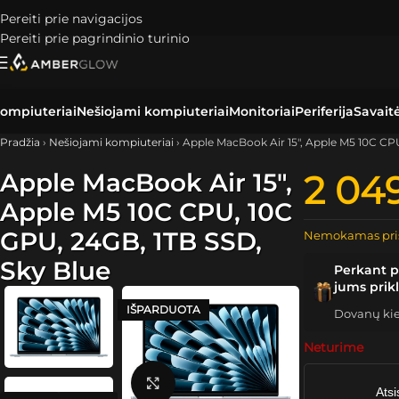
Pereiti prie navigacijos
Pereiti prie pagrindinio turinio
ompiuteriai
Nešiojami kompiuteriai
Monitoriai
Periferija
Savait
Pradžia
›
Nešiojami kompiuteriai
›
Apple MacBook Air 15″, Apple M5 10C CP
Apple MacBook Air 15″,
2 04
Apple M5 10C CPU, 10C
GPU, 24GB, 1TB SSD,
Nemokamas pri
Sky Blue
Perkant p
jums prik
IŠPARDUOTA
Dovanų kiek
Neturime
Spustelėkite, kad padidintumėte
Atsi