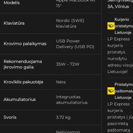
Apple MacBook Air
Šeimyniškių
Modelis
15″
3A, Vilnius
Kurjerio
Nordic (SWE)
Klaviatūra
klaviatūra
pristatym
Lietuvoje
LP Express
USB Power
Krovimo palaikymas
kurjeris
Delivery (USB PD)
pristatys
nurodytu
Rekomenduojama
35W – 72W
adresu visoj
įkrovimo galia
Lietuvoje!
Kroviklis pakuotėje
Nėra
Pristatym
paštomat
Integruotas
Lietuvoje
Akumuliatorius
akumuliatorius
LP Express
kurjeris
pristatys į j
Svoris
3.72 kg
pasirinktą
paštomatą.
Nešiojamas