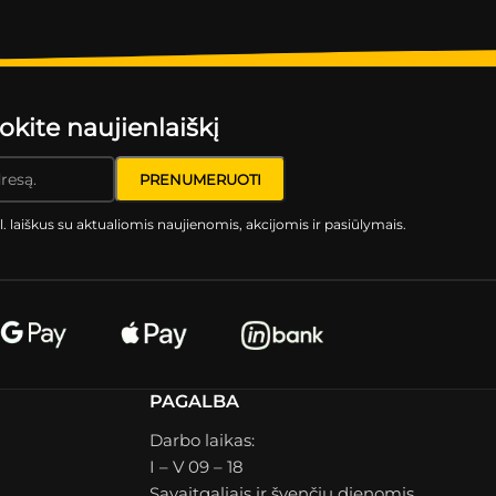
ite naujienlaiškį
l. laiškus su aktualiomis naujienomis, akcijomis ir pasiūlymais.
PAGALBA
Darbo laikas:
I – V 09 – 18
Savaitgaliais ir švenčių dienomis