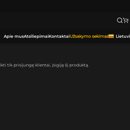
Apie mus
Atsiliepimai
Kontaktai
Lietuv
Užsakymo sekimas
kti tik prisijungę klientai, įsigiję šį produktą.