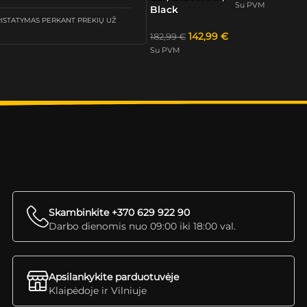
Su PVM
Black
STATYMAS PERKANT PREKIŲ UŽ
142,99
€
182,99
€
Su PVM
Skambinkite +370 629 922 90
Darbo dienomis nuo 09:00 iki 18:00 val.
Apsilankykite parduotuvėje
Klaipėdoje ir Vilniuje