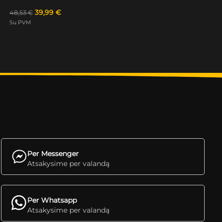
39,99
€
48,53
€
Su PVM
Per Messenger
Atsakysime per valandą
Per Whatsapp
Atsakysime per valandą