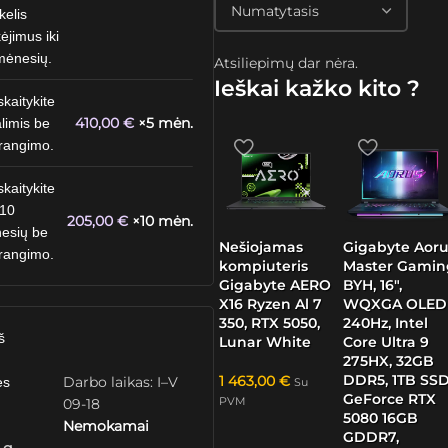
kelis
ėjimus iki
mėnesių.
Atsiliepimų dar nėra.
Ieškai kažko kito ?
skaitykite
410,00
€
×5 mėn.
limis be
rangimo.
skaitykite
 10
205,00
€
×10 mėn.
esių be
Nešiojamas
Gigabyte Aoru
rangimo.
kompiuteris
Master Gamin
Gigabyte AERO
BYH, 16″,
X16 Ryzen Al 7
WQXGA OLED
350, RTX 5050,
240Hz, Intel
š
Lunar White
Core Ultra 9
275HX, 32GB
DDR5, 1TB SSD
1 463,00
€
Darbo laikas: I–V
ės
Su
GeForce RTX
PVM
09-18
5080 16GB
Nemokamai
GDDR7,