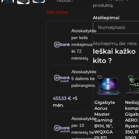
ribotas !
produktą.
Neturime
Atsiliepimai
Atsiskaitykite
per kelis
Atsiliepimų dar nėra.
mokėjimus
Ieškai kažko
iki 72
mėnesių.
kito ?
Atsiskaitykite
5 dalimis be
pabrangimo.
453,53
€
×5
Gigabyte
Nešio
mėn.
Aorus
kompi
Master
Gigab
Atsiskaitykite
Gaming
AERO 
per 10
BYH, 16″,
Ryzen
WQXGA
350, 
mėnesių be
OLED
5060