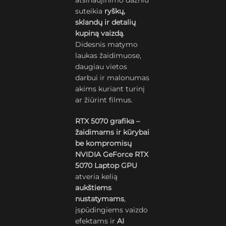
atsinaujinimo dažniu
suteikia
ryškų,
sklandų ir detalių
kupiną vaizdą
.
Didesnis matymo
laukas žaidimuose,
daugiau vietos
darbui ir malonumas
akims kuriant turinį
ar žiūrint filmus.
RTX 5070 grafika –
žaidimams ir kūrybai
be kompromisų
NVIDIA GeForce RTX
5070 Laptop GPU
atveria kelią
aukštiems
nustatymams
,
įspūdingiems vaizdo
efektams ir
AI