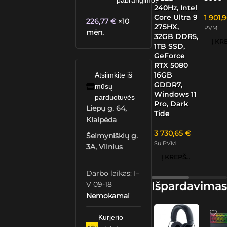
pabrangimo.
240Hz, Intel
Core Ultra 9
1 901,
226,77
€
×10
275HX,
PVM
mėn.
32GB DDR5,
1TB SSD,
GeForce
RTX 5080
16GB
Atsiimkite iš
GDDR7,
mūsų
Windows 11
parduotuvės
Pro, Dark
Liepų g. 64,
Tide
Klaipėda
3 730,65
€
Šeimyniškių g.
Su PVM
3A, Vilnius
Į KREPŠELĮ
Darbo laikas: I–
Išpardavimas
V 09-18
Nemokamai
Kurjerio