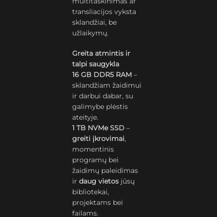
multitaskinimas ar
transliacijos vyksta
sklandžiai, be
užlaikymų.
Greita atmintis ir
talpi saugykla
16 GB DDR5 RAM
–
sklandžiam žaidimui
ir darbui dabar, su
galimybe plėstis
ateityje.
1 TB NVMe SSD
–
greiti įkrovimai
,
momentinis
programų bei
žaidimų paleidimas
ir
daug vietos
jūsų
bibliotekai,
projektams bei
failams.