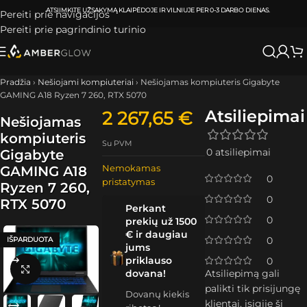
ATSIIMKITE UŽSAKYMĄ
KLAIPĖDOJE IR VILNIUJE
PER
0-3 DARBO DIENAS.
Pereiti prie navigacijos
Pereiti prie pagrindinio turinio
Pradžia
›
Nešiojami kompiuteriai
›
Nešiojamas kompiuteris Gigabyte
GAMING A18 Ryzen 7 260, RTX 5070
Atsiliepimai
2 267,65
€
Nešiojamas
kompiuteris
Su PVM
0 atsiliepimai
Gigabyte
Nemokamas
GAMING A18
0
pristatymas
Ryzen 7 260,
0
RTX 5070
Perkant
0
prekių už 1500
€ ir daugiau
0
IŠPARDUOTA
jums
priklauso
0
Spustelėkite, kad padidintumėte
dovana!
Atsiliepimą gali
palikti tik prisijungę
Dovanų kiekis
klientai, įsigiję šį