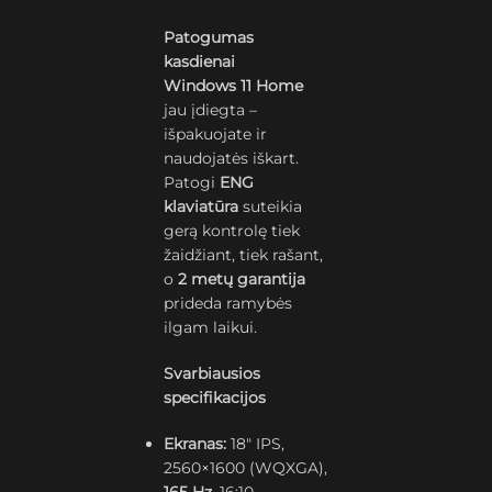
Patogumas
kasdienai
Windows 11 Home
jau įdiegta –
išpakuojate ir
naudojatės iškart.
Patogi
ENG
klaviatūra
suteikia
gerą kontrolę tiek
žaidžiant, tiek rašant,
o
2 metų garantija
prideda ramybės
ilgam laikui.
Svarbiausios
specifikacijos
Ekranas:
18″ IPS,
2560×1600 (WQXGA),