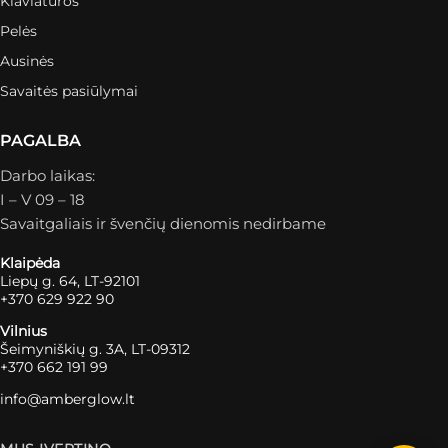
Klaviatūros
Pelės
Ausinės
Savaitės pasiūlymai
PAGALBA
Darbo laikas:
I – V 09 – 18
Savaitgaliais ir švenčių dienomis nedirbame
Klaipėda
Liepų g. 64, LT-92101
+370 629 922 90
Vilnius
Šeimyniškių g. 3A, LT-09312
+370 662 191 99
info@amberglow.lt