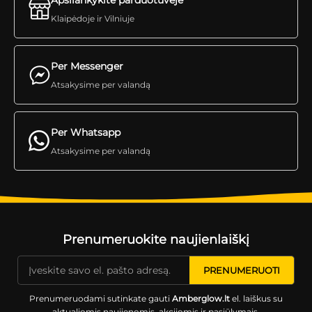
Apsilankykite parduotuvėje
Klaipėdoje ir Vilniuje
Per Messenger
Atsakysime per valandą
Per Whatsapp
Atsakysime per valandą
Prenumeruokite naujienlaiškį
Prenumeruodami sutinkate gauti
Amberglow.lt
el. laiškus su
aktualiomis naujienomis, akcijomis ir pasiūlymais.