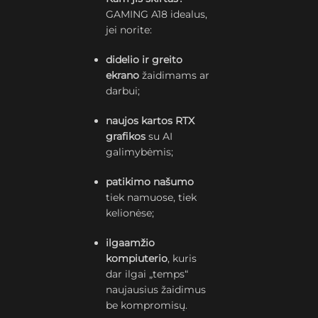
GAMING A18 idealus,
jei norite:
didelio ir greito
ekrano
žaidimams ar
darbui;
naujos kartos RTX
grafikos
su AI
galimybėmis;
patikimo našumo
tiek namuose, tiek
kelionėse;
ilgaamžio
kompiuterio
, kuris
dar ilgai „temps“
naujausius žaidimus
be kompromisų.