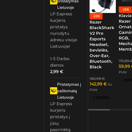
pristatymas
Lietuvoje
-25%
LP Express
Klavia
-22%
kurjeris
Razer
Razer
Ornat
pristatys
BlackShark
Gamin
nurodytu
V2 Pro
RGB,
Esports
adresu visoje
Mech
Headset,
Lietuvoje!
Memb
bevielės,
Over-Ear,
1-3 Darbo
79,99
Bluetooth,
dienos
59,99
Black
2,99
€
PVM
182,99
€
142,99
€
Pristatymas į
Su
PVM
paštomatą
Lietuvoje
Į KREPŠELĮ
LP Express
kurjeris
pristatys į
jūsų
pasirinktą