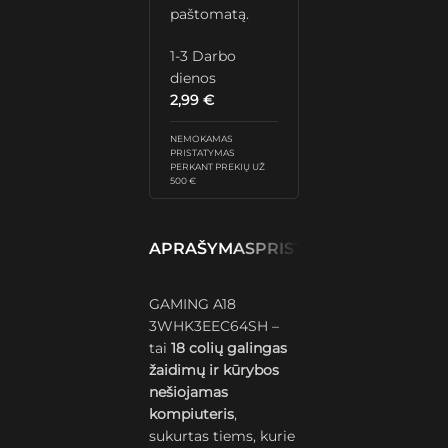
paštomatą.
1-3 Darbo
dienos
2,99
€
NEMOKAMAS
PRISTATYMAS
PERKANT PREKIŲ UŽ
500 €
APRAŠYMAS
PRISTATYMAS IR GRĄŽ
GAMING A18
3WHK3EEC64SH –
tai
18 colių galingas
žaidimų ir kūrybos
nešiojamas
kompiuteris
,
sukurtas tiems, kurie