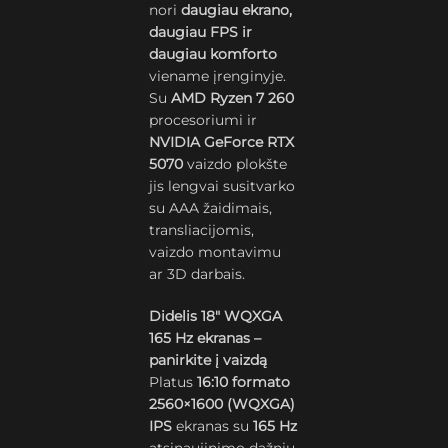
nori
daugiau ekrano,
daugiau FPS ir
daugiau komforto
viename įrenginyje.
Su
AMD Ryzen 7 260
procesoriumi ir
NVIDIA GeForce RTX
5070
vaizdo plokšte
jis lengvai susitvarko
su AAA žaidimais,
transliacijomis,
vaizdo montavimu
ar 3D darbais.
Didelis 18″ WQXGA
165 Hz ekranas –
panirkite į vaizdą
Platus
16:10 formato
2560×1600 (WQXGA)
IPS
ekranas su
165 Hz