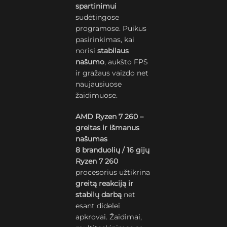
spartinimui
sudėtingose
programose. Puikus
pasirinkimas, kai
norisi
stabilaus
našumo
, aukšto FPS
ir gražaus vaizdo net
naujausiuose
žaidimuose.
AMD Ryzen 7 260 –
greitas ir išmanus
našumas
8 branduolių / 16 gijų
Ryzen 7 260
procesorius užtikrina
greitą reakciją ir
stabilų darbą
net
esant didelei
apkrovai. Žaidimai,