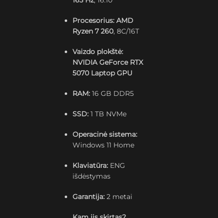
165 Hz
, 16:10
Procesorius:
AMD
Ryzen 7 260
, 8C/16T
Vaizdo plokštė:
NVIDIA GeForce RTX
5070 Laptop GPU
RAM:
16 GB DDR5
SSD:
1 TB NVMe
Operacinė sistema:
Windows 11 Home
Klaviatūra:
ENG
išdėstymas
Garantija:
2 metai
Kam jis skirtas?