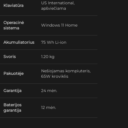
US International,
Klaviatūra
apšviečiama
Operacinė
Windows 11 Home
sistema
Akumuliatorius
75 Wh Li-ion
Svoris
1.20 kg
Nešiojamas kompiuteris,
Pakuotėje
65W kroviklis
Garantija
24 mėn.
Baterijos
12 mėn.
garantija