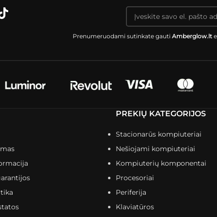
Prenumeruodami sutinkate gauti
Amberglow.lt
e
PREKIŲ KATEGORIJOS
Stacionarūs kompiuteriai
imas
Nešiojami kompiuteriai
ormacija
Kompiuterių komponentai
arantijos
Procesoriai
tika
Periferija
statos
Klaviatūros