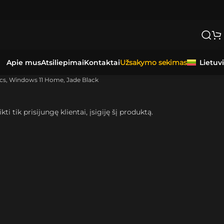
0-3 DARBO DIENAS.
Apie mus
Atsiliepimai
Kontaktai
Lietuv
Užsakymo sekimas
cs, Windows 11 Home, Jade Black
kti tik prisijungę klientai, įsigiję šį produktą.