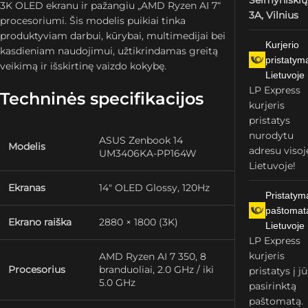
Šeimyniškių
3K OLED ekranu ir pažangiu „AMD Ryzen AI 7“
3A, Vilnius
procesoriumi. Šis modelis puikiai tinka
produktyviam darbui, kūrybai, multimedijai bei
Kurjerio
kasdieniam naudojimui, užtikrindamas greitą
pristatym
veikimą ir išskirtinę vaizdo kokybę.
Lietuvoje
LP Express
Techninės specifikacijos
kurjeris
pristatys
nurodytu
ASUS Zenbook 14
Modelis
adresu visoj
UM3406KA-PP164W
Lietuvoje!
Ekranas
14″ OLED Glossy, 120Hz
Pristatym
paštomat
Ekrano raiška
2880 × 1800 (3K)
Lietuvoje
LP Express
kurjeris
AMD Ryzen AI 7 350, 8
Procesorius
branduoliai, 2.0 GHz / iki
pristatys į j
5.0 GHz
pasirinktą
paštomatą.