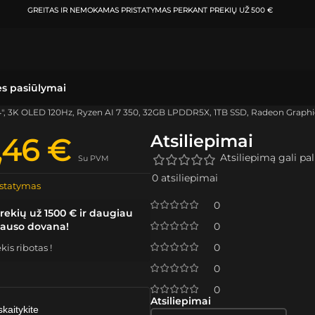
ATSIIMKITE UŽSAKYMĄ
KLAIPĖDOJE IR VILNIUJE
PER
ės pasiūlymai
 3K OLED 120Hz, Ryzen AI 7 350, 32GB LPDDR5X, 1TB SSD, Radeon Graphi
Atsiliepimai
9,46
€
Atsiliepimą gali pali
Su PVM
0 atsiliepimai
statymas
0
rekių už 1500 € ir daugiau
lauso dovana!
0
0
is ribotas !
0
0
Atsiliepimai
skaitykite