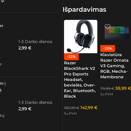
 g.
Išpardavimas
as
1-3 Darbo dienos
2,99
€
-25%
Klaviatūra
-22%
Razer Ornata
Razer
e
V3 Gaming,
BlackShark V2
RGB, Mecha-
Pro Esports
Membrane
Headset,
as į
bevielės, Over-
59,99
€
79,99
€
ą
Ear, Bluetooth,
Su PVM
Black
1-3 Darbo dienos
142,99
€
182,99
€
2,99
€
Su PVM
ūsų