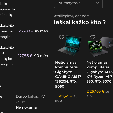
kelis
ėjimus iki
mėnesių.
Atsiliepimų dar nėra.
Ieškai kažko kito ?
skaitykite
255,89
€
×5 mėn.
limis be
rangimo.
skaitykite
 10
127,95
€
×10 mėn.
esių be
Nešiojamas
Nešiojamas
rangimo.
kompiuteris
kompiuteris
Gigabyte
Gigabyte AER
GAMING A16 i7-
X16 Ryzen Al 7
13620H, RTX
350, RTX 5070
š
5060
2 267,65
€
Su
1 682,45
€
Darbo laikas: I–V
ės
Su
PVM
PVM
09-18
Nemokamai