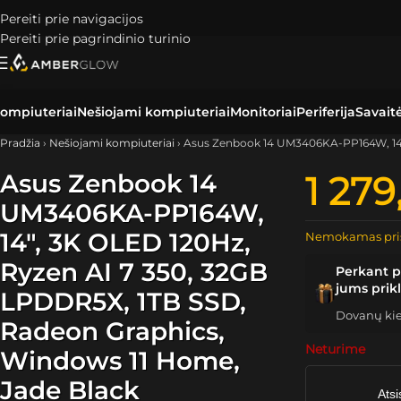
Pereiti prie navigacijos
Pereiti prie pagrindinio turinio
ompiuteriai
Nešiojami kompiuteriai
Monitoriai
Periferija
Savait
Pradžia
›
Nešiojami kompiuteriai
›
Asus Zenbook 14 UM3406KA-PP164W, 14″,
Asus Zenbook 14
1 27
UM3406KA-PP164W,
14″, 3K OLED 120Hz,
Nemokamas pri
Ryzen AI 7 350, 32GB
Perkant p
jums prik
LPDDR5X, 1TB SSD,
Dovanų kiek
Radeon Graphics,
Neturime
Windows 11 Home,
Jade Black
Atsi