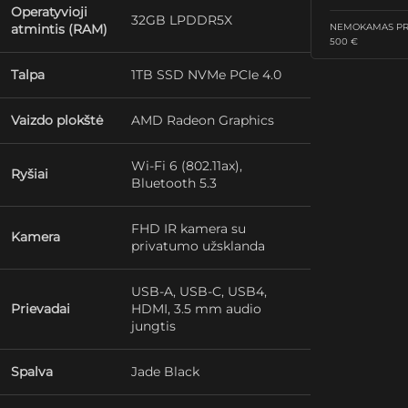
Operatyvioji
32GB LPDDR5X
atmintis (RAM)
NEMOKAMAS PRI
500 €
Talpa
1TB SSD NVMe PCIe 4.0
Vaizdo plokštė
AMD Radeon Graphics
Wi-Fi 6 (802.11ax),
Ryšiai
Bluetooth 5.3
FHD IR kamera su
Kamera
privatumo užsklanda
USB-A, USB-C, USB4,
Prievadai
HDMI, 3.5 mm audio
jungtis
Spalva
Jade Black