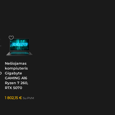
Nešiojamas
kompiuteris
O
Gigabyte
GAMING A16
Ryzen 7 260,
RTX 5070
1 802,15
€
Su PVM