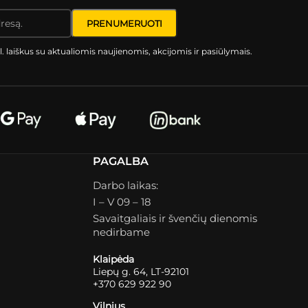
l. laiškus su aktualiomis naujienomis, akcijomis ir pasiūlymais.
PAGALBA
Darbo laikas:
I – V 09 – 18
Savaitgaliais ir švenčių dienomis
nedirbame
Klaipėda
Liepų g. 64, LT-92101
+370 629 922 90
Vilnius