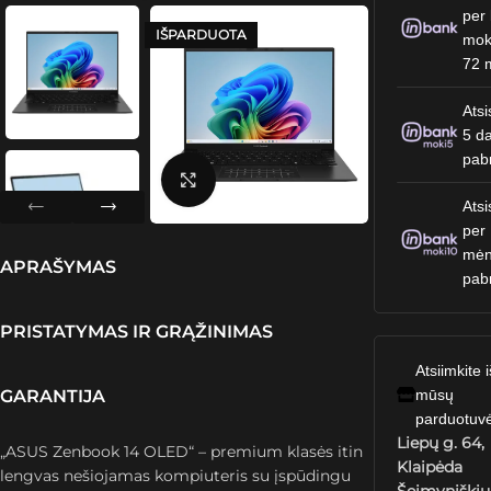
per 
IŠPARDUOTA
mok
72 
Atsi
5 da
pab
Spustelėkite, kad padidintumėte
Atsi
per
mėn
APRAŠYMAS
pab
PRISTATYMAS IR GRĄŽINIMAS
Atsiimkite i
GARANTIJA
mūsų
parduotuv
Liepų g. 64,
„ASUS Zenbook 14 OLED“ – premium klasės itin
Klaipėda
lengvas nešiojamas kompiuteris su įspūdingu