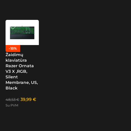
-18%
Žaidimų
klaviatūra
Razer Ornata
V3 X ,RGB,
Silent
Membrane, US,
Black
39,99
€
48,53
€
Su PVM