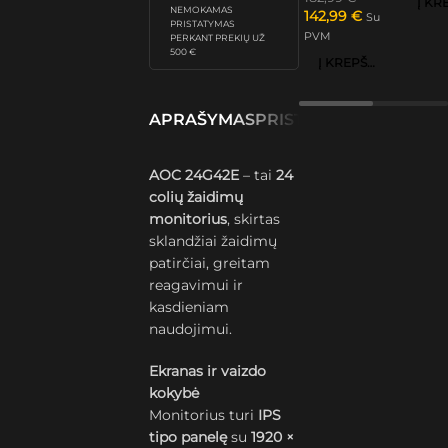
NEMOKAMAS
142,99
€
Su
PRISTATYMAS
PVM
PERKANT PREKIŲ UŽ
500 €
Į KREPŠELĮ
APRAŠYMAS
PRISTATYMAS IR GRĄŽ
AOC 24G42E
– tai
24
colių žaidimų
monitorius
, skirtas
sklandžiai žaidimų
patirčiai, greitam
reagavimui ir
kasdieniam
naudojimui.
Ekranas ir vaizdo
kokybė
Monitorius turi
IPS
tipo panelę
su
1920 ×