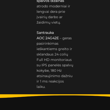
spalvos dizainas
atrodo moderniai ir
lengvai dera prie
įvairių darbo ar
žaidimų vietų.
Santrauka
AOC 24G42E
– geras
pasirinkimas
ieškantiems greito ir
sklandaus 24 colių
Full HD monitoriaus
su IPS panelės spalvų
kokybe, 180 Hz
atsinaujinimo dažniu
ir 1 ms reakcijos
laiku.