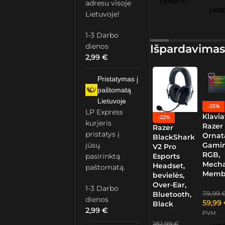
Į KREPŠELĮ
adresu visoje
Lietuvoje!
1-3 Darbo
dienos
Išpardavimas
2,99
€
Pristatymas į
paštomatą
Lietuvoje
-25%
LP Express
Klavia
-22%
kurjeris
Razer
Razer
pristatys į
Ornat
BlackShark
Gamin
jūsų
V2 Pro
RGB,
Esports
pasirinktą
Mech
Headset,
paštomatą.
Memb
bevielės,
Over-Ear,
1-3 Darbo
79,99
Bluetooth,
dienos
59,99
Black
2,99
€
PVM
182,99
€