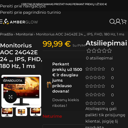
ATSIIMKITE UŽSAKYMĄ
KLAIPĖDOJE IR VILNIUJE
PER
0-3 DARBO DIENAS.
Pereiti prie navigacijos
Pereiti prie pagrindinio turinio
Pradžia
›
Monitoriai
›
Monitorius AOC 24G42E 24 „, IPS, FHD, 180 Hz, 1 ms
Atsiliepimai
99,99
€
Monitorius
Su PVM
AOC 24G42E
0 atsiliepimai
24 „, IPS, FHD,
Perkant
180 Hz, 1 ms
0
prekių už 1500
€ ir daugiau
0
jums
IŠPARDUOTA
priklauso
0
dovana!
0
Spustelėkite, kad padidintumėte
Dovanų kiekis
0
ribotas !
Atsiliepimą gali
palikti tik prisijungę
Neturime
klientai, įsigiję šį
produktą.