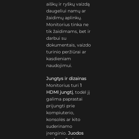
aiškų ir ryškų vaizdą
daugeliui namų ar
žaidimų aplinkų.
Monitorius tinka ne
tik žaidimams, bet ir
darbui su
dokumentais, vaizdo
turinio peržiūrai ar
kasdieniam
naudojimui.
Jungtys ir dizainas
Monitorius turi
1
HDMI jungtį
, todėl jį
galima paprastai
prijungti prie
kompiuterio,
konsolės ar kito
suderinamo
įrenginio.
Juodos