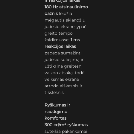
ir reakcijos laikas
180 Hz atsinaujinimo
dažnis
leidžia
mėgautis sklandžiu
judesiu ekrane, ypač
greito tempo
žaidimuose.
1 ms
reakcijos laikas
padeda sumažinti
judesio suliejimą ir
užtikrina greitesnį
vaizdo atsaką, todėl
veiksmas ekrane
atrodo aiškesnis ir
tikslesnis.
Ryškumas ir
naudojimo
komfortas
300 cd/m² ryškumas
suteikia pakankamai