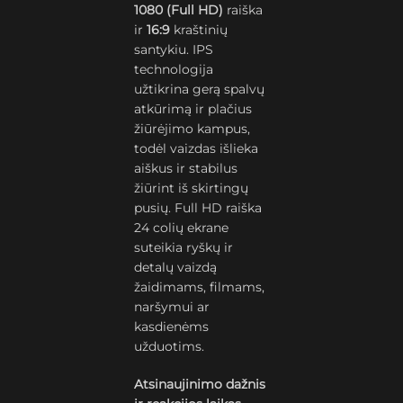
1080 (Full HD)
raiška
ir
16:9
kraštinių
santykiu. IPS
technologija
užtikrina gerą spalvų
atkūrimą ir plačius
žiūrėjimo kampus,
todėl vaizdas išlieka
aiškus ir stabilus
žiūrint iš skirtingų
pusių. Full HD raiška
24 colių ekrane
suteikia ryškų ir
detalų vaizdą
žaidimams, filmams,
naršymui ar
kasdienėms
užduotims.
Atsinaujinimo dažnis