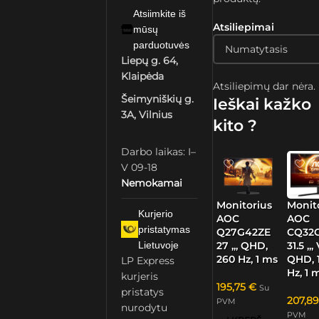
Atsiimkite iš
Atsiliepimai
mūsų
parduotuvės
Liepų g. 64,
Klaipėda
Atsiliepimų dar nėra.
Šeimyniškių g.
Ieškai kažko
3A, Vilnius
kito ?
Darbo laikas: I–
V 09-18
Nemokamai
Monitorius
Monit
Kurjerio
AOC
AOC
pristatymas
Q27G42ZE
CQ32G
Lietuvoje
27 „, QHD,
31.5 „,
260 Hz, 1 ms
QHD, 
LP Express
Hz, 1 
kurjeris
195,75
€
Su
pristatys
207,8
PVM
nurodytu
PVM