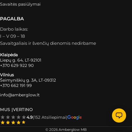
Savaitės pasiūlymai
PAGALBA
Darbo laikas:
I – V 09 – 18
Savaitgaliais ir švenčių dienomis nedirbame
Klaipėda
Liepų g. 64, LT-92101
+370 629 922 90
Vilnius
Šeimyniškių g. 3A, LT-09312
+370 662 191 99
info@amberglow.lt
MUS ĮVERTINO
4.9
(152 Atsiliepimai)
© 2026
Amberglow MB