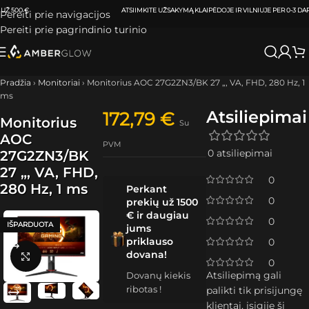
ATSIIMKITE UŽSAKYMĄ
KLAIPĖDOJE IR VILNIUJE
PER
0-3 DARBO DIENAS.
Pereiti prie navigacijos
Pereiti prie pagrindinio turinio
Pradžia
›
Monitoriai
›
Monitorius AOC 27G2ZN3/BK 27 „, VA, FHD, 280 Hz, 1
ms
Atsiliepimai
172,79
€
Monitorius
Su
AOC
PVM
0 atsiliepimai
27G2ZN3/BK
27 „, VA, FHD,
0
280 Hz, 1 ms
Perkant
0
prekių už 1500
€ ir daugiau
0
IŠPARDUOTA
jums
priklauso
0
dovana!
Spustelėkite, kad padidintumėte
0
Atsiliepimą gali
Dovanų kiekis
ribotas !
palikti tik prisijungę
klientai, įsigiję šį