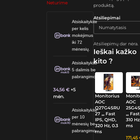
Neturime
produktą.
Atsiliepimai
Atsiskaitykite
per kelis
mokėjimus
iki 72
Atsiliepimų dar nėra.
mėnesių.
Ieškai kažko
kito ?
Atsiskaitykite
5 dalimis be
pabrangimo.
34,56
€
×5
Monitorius
Monit
mėn.
AOC
AOC
Q27G4SRU
25G4S
Atsiskaitykite
27 „, Fast
„, Fast
per 10
IPS, QHD,
310 Hz
mėnesių be
320 Hz, 0.3
ms
pabrangimo.
ms
171,45