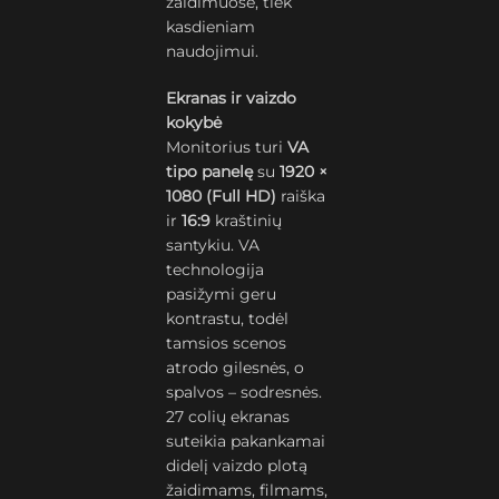
žaidimuose, tiek
kasdieniam
naudojimui.
Ekranas ir vaizdo
kokybė
Monitorius turi
VA
tipo panelę
su
1920 ×
1080 (Full HD)
raiška
ir
16:9
kraštinių
santykiu. VA
technologija
pasižymi geru
kontrastu, todėl
tamsios scenos
atrodo gilesnės, o
spalvos – sodresnės.
27 colių ekranas
suteikia pakankamai
didelį vaizdo plotą
žaidimams, filmams,