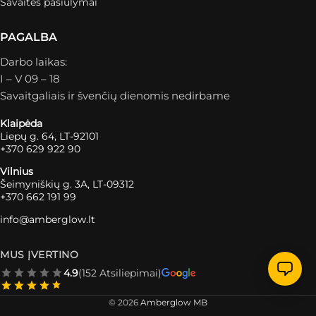
Savaitės pasiūlymai
PAGALBA
Darbo laikas:
I – V 09 – 18
Savaitgaliais ir švenčių dienomis nedirbame
Klaipėda
Liepų g. 64, LT-92101
+370 629 922 90
Vilnius
Šeimyniškių g. 3A, LT-09312
+370 662 191 99
info@amberglow.lt
MUS ĮVERTINO
4.9
(152 Atsiliepimai)
© 2026
Amberglow MB