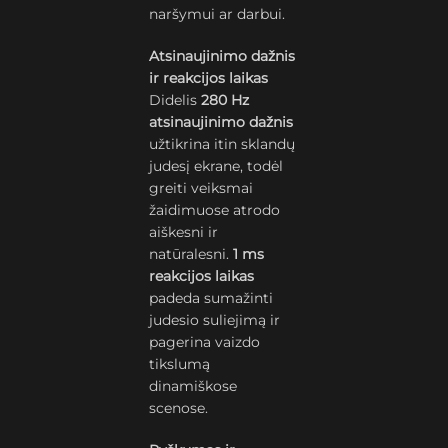
naršymui ar darbui.
Atsinaujinimo dažnis
ir reakcijos laikas
Didelis
280 Hz
atsinaujinimo dažnis
užtikrina itin sklandų
judesį ekrane, todėl
greiti veiksmai
žaidimuose atrodo
aiškesni ir
natūralesni.
1 ms
reakcijos laikas
padeda sumažinti
judesio suliejimą ir
pagerina vaizdo
tikslumą
dinamiškose
scenose.