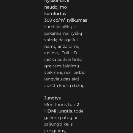
Ryškumas ir
naudojimo
komfortas
300 cd/m² ryškumas
suteikia aiškų ir
pakankamai ryškų
vaizdą daugeliui
namų ar žaidimų
aplinkų. Full HD
raiška puikiai tinka
greitam žaidimų
veikimui, nes leidžia
lengviau pasiekti
aukštą kadrų dažnį.
Jungtys
Monitorius turi
2
HDMI jungtis
, todėl
galima patogiai
prijungti kelis
įrenginius,