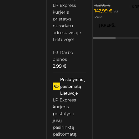
LP Express
182,99
€
142,99
€
Su
kurjeris
PVM
pristatys
Į KREPŠELĮ
nurodytu
adresu visoje
Lietuvoje!
1-3 Darbo
dienos
2,99
€
Pristatymas į
paštomatą
Lietuvoje
LP Express
kurjeris
pristatys į
jūsų
pasirinktą
paštomatą.