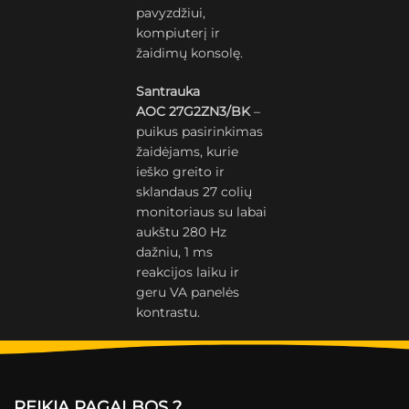
pavyzdžiui,
kompiuterį ir
žaidimų konsolę.
Santrauka
AOC 27G2ZN3/BK
–
puikus pasirinkimas
žaidėjams, kurie
ieško greito ir
sklandaus 27 colių
monitoriaus su labai
aukštu 280 Hz
dažniu, 1 ms
reakcijos laiku ir
geru VA panelės
kontrastu.
REIKIA PAGALBOS ?