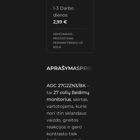
1-3 Darbo
dienos
2,99
€
NEMOKAMAS
PRISTATYMAS
PERKANT PREKIŲ UŽ
500 €
APRAŠYMAS
PRISTATYMAS IR GRĄŽ
AOC 27G2ZN3/BK
–
tai
27 colių žaidimų
monitorius
, skirtas
vartotojams, kurie
nori itin sklandaus
vaizdo, greitos
reakcijos ir gero
kontrasto tiek