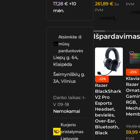
17,28
€
×10
261,89
€
Su
PVM
mėn.
PVM
Į KREPŠELĮ
Išpardavimas
Atsiimkite iš
mūsų
parduotuvės
Liepų g. 64,
Klaipėda
-25%
Šeimyniškių g.
Klavia
-22%
3A, Vilnius
Razer
Razer
Ornat
BlackShark
Gamin
V2 Pro
Darbo laikas: I–
RGB,
Esports
V 09-18
Mech
Headset,
Nemokamai
Memb
bevielės,
Over-Ear,
Kurjerio
79,99
Bluetooth,
pristatymas
59,99
Black
Lietuvoje
PVM