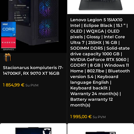
Lenovo Legion 5 15IAX10
Intel | Eclipse Black | 15.1 ” |
OLED | WQXGA | OLED
pixels | Glossy | Intel Core
Ultra 7 | 255HX | 16 GB |
SODIMM DDR5 | Solid-state
drive capacity 1000 GB |
NVIDIA GeForce RTX 5060 |
GDDR7 | 8 GB | Windows 11
Stacionarus kompiuteris i7-
Home | 802.11be | Bluetooth
14700KF, RX 9070 XT 16GB
version 5.4 | Keyboard
language English |
1 854,99
€
Su PVM
Keyboard backlit |
Warranty 24 month(s) |
Battery warranty 12
month(s)
1 995,00
€
Su PVM