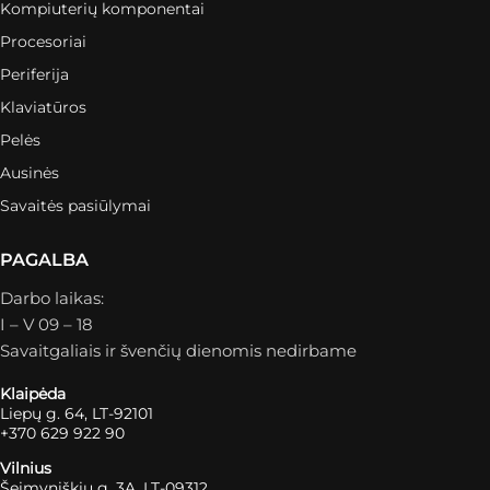
Kompiuterių komponentai
Procesoriai
Periferija
Klaviatūros
Pelės
Ausinės
Savaitės pasiūlymai
PAGALBA
Darbo laikas:
I – V 09 – 18
Savaitgaliais ir švenčių dienomis nedirbame
Klaipėda
Liepų g. 64, LT-92101
+370 629 922 90
Vilnius
Šeimyniškių g. 3A, LT-09312