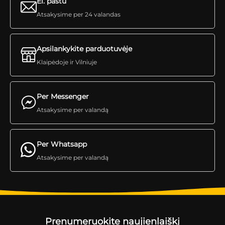
El. paštu
Atsakysime per 24 valandas
Apsilankykite parduotuvėje
Klaipėdoje ir Vilniuje
Per Messenger
Atsakysime per valandą
Per Whatsapp
Atsakysime per valandą
Prenumeruokite naujienlaiškį