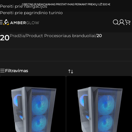
ATSIIMKITE UŽSAKYMĄ
KLAIPĖDOJE IR VILNIUJE
PER
0-3 DARBO DIENAS.
Pereiti prie navigacijos
Pereiti prie pagrindinio turinio
20
Pradžia
/
Product Procesoriaus branduoliai
/
20
Skaityti plačiau
Filtravimas