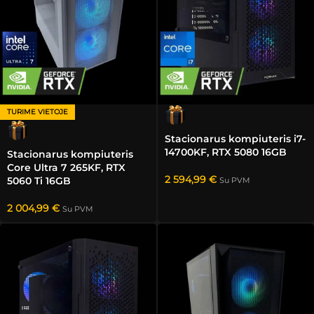
TURIME VIETOJE
Stacionarus kompiuteris i7-
14700KF, RTX 5080 16GB
Stacionarus kompiuteris
Core Ultra 7 265KF, RTX
2 594,99
€
5060 Ti 16GB
Su PVM
2 004,99
€
Su PVM