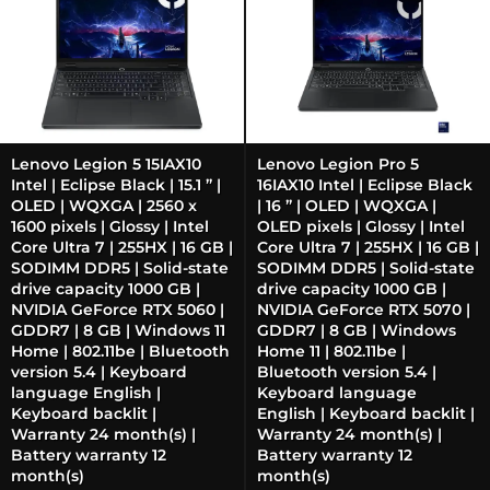
Lenovo Legion 5 15IAX10
Lenovo Legion Pro 5
Intel | Eclipse Black | 15.1 ” |
16IAX10 Intel | Eclipse Black
OLED | WQXGA | 2560 x
| 16 ” | OLED | WQXGA |
1600 pixels | Glossy | Intel
OLED pixels | Glossy | Intel
Core Ultra 7 | 255HX | 16 GB |
Core Ultra 7 | 255HX | 16 GB |
SODIMM DDR5 | Solid-state
SODIMM DDR5 | Solid-state
drive capacity 1000 GB |
drive capacity 1000 GB |
NVIDIA GeForce RTX 5060 |
NVIDIA GeForce RTX 5070 |
GDDR7 | 8 GB | Windows 11
GDDR7 | 8 GB | Windows
Home | 802.11be | Bluetooth
Home 11 | 802.11be |
version 5.4 | Keyboard
Bluetooth version 5.4 |
language English |
Keyboard language
Keyboard backlit |
English | Keyboard backlit |
Warranty 24 month(s) |
Warranty 24 month(s) |
Battery warranty 12
Battery warranty 12
month(s)
month(s)