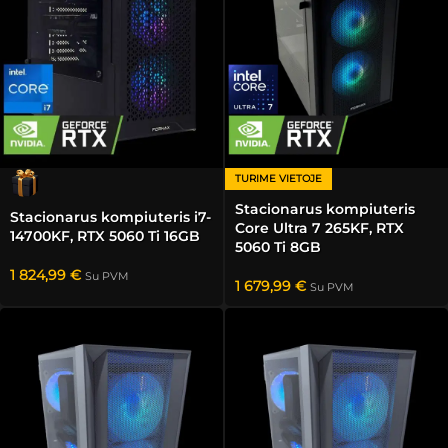
TURIME VIETOJE
Stacionarus kompiuteris
Stacionarus kompiuteris i7-
Core Ultra 7 265KF, RTX
14700KF, RTX 5060 Ti 16GB
5060 Ti 8GB
1 824,99
€
Su PVM
1 679,99
€
Su PVM