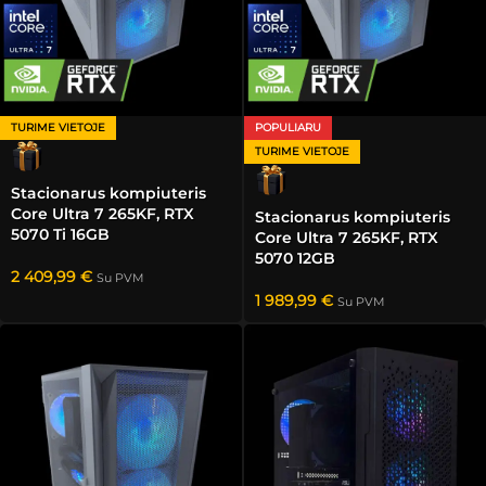
TURIME VIETOJE
POPULIARU
TURIME VIETOJE
Stacionarus kompiuteris
Core Ultra 7 265KF, RTX
Stacionarus kompiuteris
5070 Ti 16GB
Core Ultra 7 265KF, RTX
5070 12GB
2 409,99
€
Su PVM
1 989,99
€
Su PVM