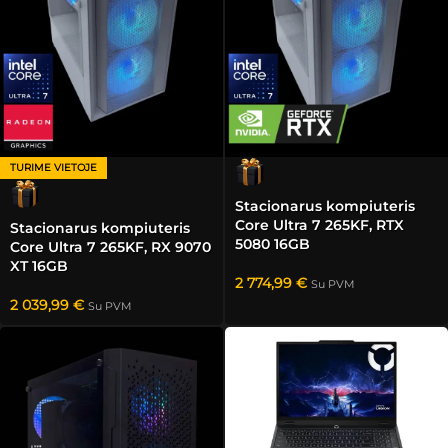
TURIME VIETOJE
Stacionarus kompiuteris
Core Ultra 7 265KF, RTX
Stacionarus kompiuteris
5080 16GB
Core Ultra 7 265KF, RX 9070
XT 16GB
2 774,99
€
Su PVM
2 039,99
€
Su PVM