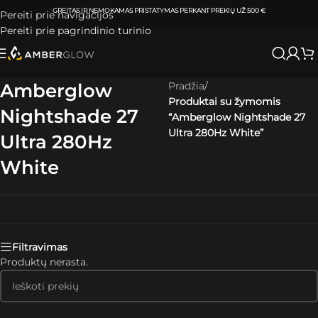
GREITAS IR NEMOKAMAS PRISTATYMAS
PERKANT PREKIŲ UŽ 500 €
Pereiti prie navigacijos
Pereiti prie pagrindinio turinio
Amberglow
Pradžia
/
Produktai su žymomis
Nightshade 27
“Amberglow Nightshade 27
Ultra 280Hz White”
Ultra 280Hz
White
Skaityti plačiau
Filtravimas
Produktų nerasta.