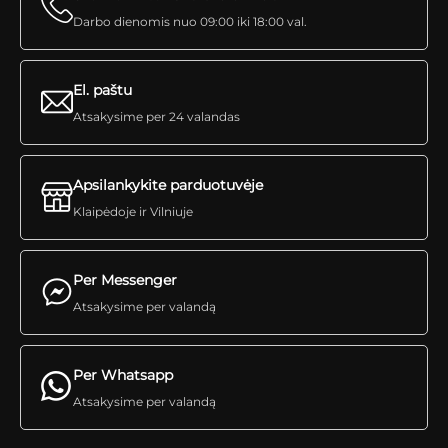
Darbo dienomis nuo 09:00 iki 18:00 val.
El. paštu
Atsakysime per 24 valandas
Apsilankykite parduotuvėje
Klaipėdoje ir Vilniuje
Per Messenger
Atsakysime per valandą
Per Whatsapp
Atsakysime per valandą