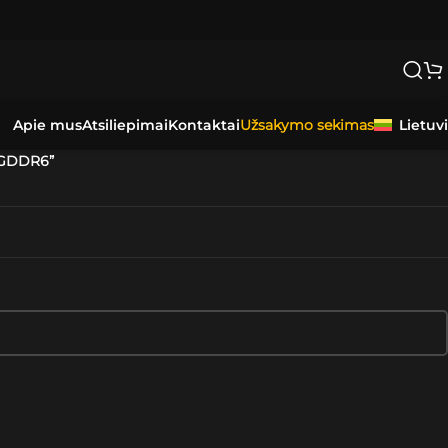
Apie mus
Atsiliepimai
Kontaktai
Lietuv
Užsakymo sekimas
 GDDR6”