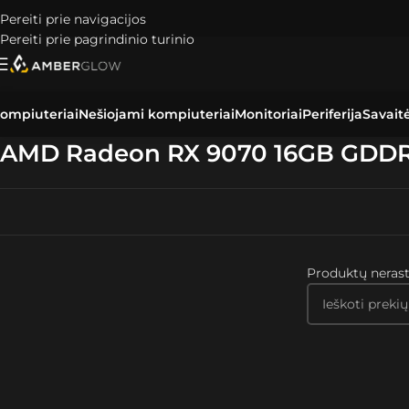
Pereiti prie navigacijos
Pereiti prie pagrindinio turinio
ompiuteriai
Nešiojami kompiuteriai
Monitoriai
Periferija
Savait
AMD Radeon RX 9070 16GB GDD
Skaityti plačiau
Produktų nerast