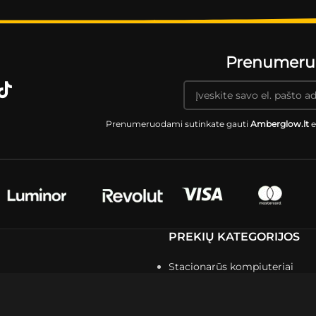
Prenumeruok
Prenumeruodami sutinkate gauti
Amberglow.lt
e
PREKIŲ KATEGORIJOS
Stacionarūs kompiuteriai
imas
Nešiojami kompiuteriai
ormacija
Kompiuterių komponentai