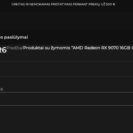
GREITAS IR NEMOKAMAS PRISTATYMAS
PERKANT PREKIŲ UŽ 500 €
ės pasiūlymai
R6
Pradžia
/
Produktai su žymomis “AMD Radeon RX 9070 16GB
a.