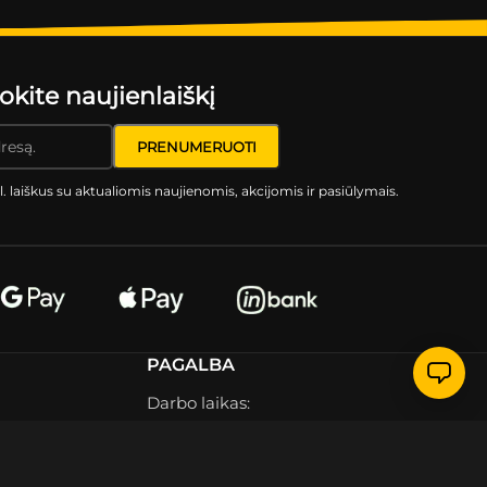
ite naujienlaiškį
l. laiškus su aktualiomis naujienomis, akcijomis ir pasiūlymais.
PAGALBA
Darbo laikas:
I – V 09 – 18
Savaitgaliais ir švenčių dienomis
nedirbame