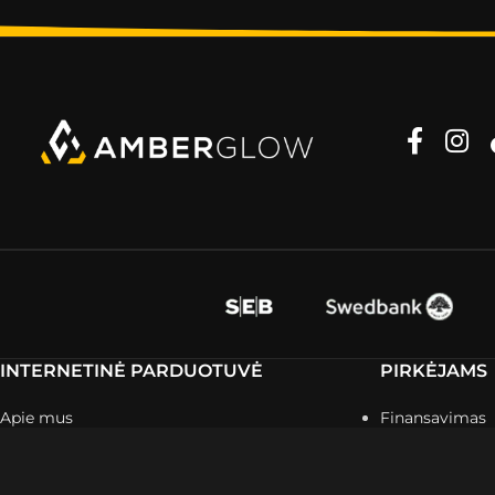
INTERNETINĖ PARDUOTUVĖ
PIRKĖJAMS
Apie mus
Finansavimas
Atsiliepimai
Užsakymo sek
Savaitės pasiūlymai
Pristatymo inf