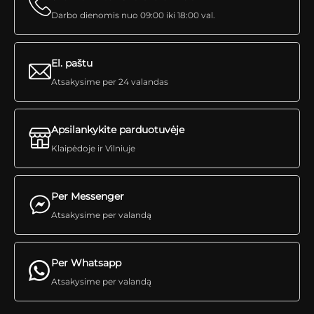
Darbo dienomis nuo 09:00 iki 18:00 val.
El. paštu
Atsakysime per 24 valandas
Apsilankykite parduotuvėje
Klaipėdoje ir Vilniuje
Per Messenger
Atsakysime per valandą
Per Whatsapp
Atsakysime per valandą