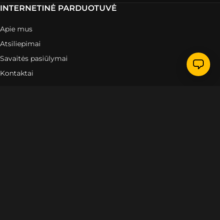
INTERNETINĖ PARDUOTUVĖ
Apie mus
Atsiliepimai
Savaitės pasiūlymai
Kontaktai
PIRKĖJAMS
Finansavimas
Užsakymo sekimas
Pristatymo informacija
Grąžinimas ir garantijos
Privatumo politika
Sąlygos ir nuostatos
PREKIŲ KATEGORIJOS