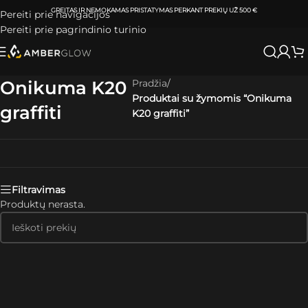
GREITAS IR NEMOKAMAS PRISTATYMAS
PERKANT PREKIŲ UŽ 500 €
Pereiti prie navigacijos
Pereiti prie pagrindinio turinio
Onikuma K20
Pradžia
/
Produktai su žymomis “Onikuma
graffiti
K20 graffiti”
Skaityti plačiau
Filtravimas
Produktų nerasta.