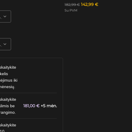
142,99
€
182,99
€
Su PVM
skaitykite
kelis
ėjimus iki
mėnesių.
skaitykite
181,00
€
×5 mėn.
limis be
rangimo.
skaitykite
 10