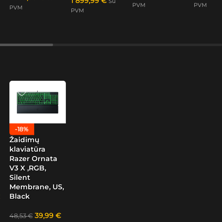
1 899,99
€
Su
PVM
PVM
PVM
PVM
-18%
Žaidimų
klaviatūra
Razer Ornata
V3 X ,RGB,
Silent
Membrane, US,
Black
39,99
€
48,53
€