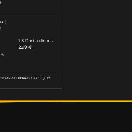
e
as į
ą
1-3 Darbo dienos
2,99
€
ūsų
STATYMAS PERKANT PREKIŲ UŽ