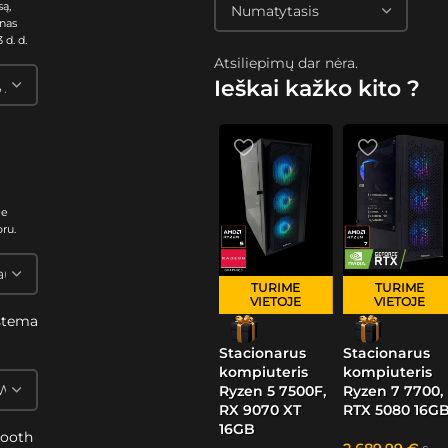
są,
nas
 d. d.
Atsiliepimų dar nėra.
Ieškai kažko kito ?
me
oru.
TURIME
TURIME
VIETOJE
VIETOJE
stema
s
Stacionarus
Stacionarus
kompiuteris
kompiuteris
Ryzen 5 7500F,
Ryzen 7 7700,
RX 9070 XT
RTX 5080 16G
16GB
tooth