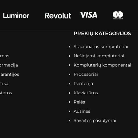
PREKIŲ KATEGORIJOS
Stacionarūs kompiuteriai
imas
Nešiojami kompiuteriai
ormacija
Kompiuterių komponentai
arantijos
Procesoriai
tika
Periferija
statos
Klaviatūros
Pelės
Ausinės
Savaitės pasiūlymai