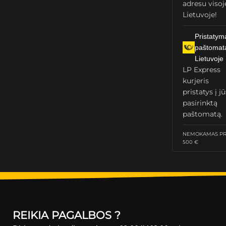
adresu visoj
Lietuvoje!
Pristatym
paštomat
Lietuvoje
LP Express
kurjeris
pristatys į j
pasirinktą
paštomatą.
NEMOKAMAS PRI
500 €
REIKIA PAGALBOS ?