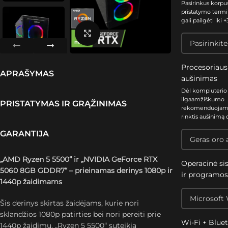
Pasirinkus korpu
pristatymo termi
gali pailgėti iki +3
Spustelėkite, kad padidintumėte
Procesoriaus
APRAŠYMAS
aušinimas
Dėl kompiuterio
ilgaamžiškumo
PRISTATYMAS IR GRĄŽINIMAS
rekomenduoja
rinktis aušinimą 
GARANTIJA
„AMD Ryzen 5 5500“ ir „NVIDIA GeForce RTX
Operacinė si
5060 8GB GDDR7“ – prieinamas derinys 1080p ir
ir programo
1440p žaidimams
Šis derinys skirtas žaidėjams, kurie nori
sklandžios 1080p patirties bei nori pereiti prie
Wi-Fi + Blue
1440p žaidimų. „Ryzen 5 5500“ suteikia