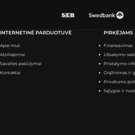
INTERNETINĖ PARDUOTUVĖ
PIRKĖJAMS
Apie mus
Finansavimas
Atsiliepimai
Užsakymo sek
Savaitės pasiūlymai
Pristatymo inf
Kontaktai
Grąžinimas ir g
Privatumo poli
Sąlygos ir nuo