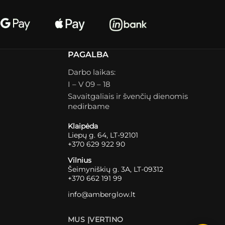
PAGALBA
Darbo laikas:
I – V 09 – 18
Savaitgaliais ir švenčių dienomis
nedirbame
Klaipėda
Liepų g. 64, LT-92101
+370 629 922 90
Vilnius
Šeimyniškių g. 3A, LT-09312
+370 662 191 99
info@amberglow.lt
MUS ĮVERTINO