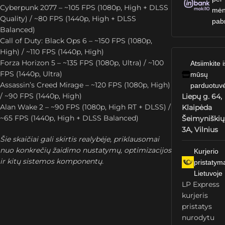
Cyberpunk 2077 – ~105 FPS (1080p, High + DLSS
mėn
Quality) / ~80 FPS (1440p, High + DLSS
pab
Balanced)
Call of Duty: Black Ops 6 – ~150 FPS (1080p,
High) / ~110 FPS (1440p, High)
Forza Horizon 5 – ~135 FPS (1080p, Ultra) / ~100
Atsiimkite i
FPS (1440p, Ultra)
mūsų
Assassin’s Creed Mirage – ~120 FPS (1080p, High)
parduotuv
/ ~90 FPS (1440p, High)
Liepų g. 64,
Alan Wake 2 – ~90 FPS (1080p, High RT + DLSS) /
Klaipėda
~65 FPS (1440p, High + DLSS Balanced)
Šeimyniškių
3A, Vilnius
Šie skaičiai gali skirtis realybėje, priklausomai
nuo konkrečių žaidimo nustatymų, optimizacijos
Kurjerio
ir kitų sistemos komponentų.
pristatym
Lietuvoje
LP Express
kurjeris
pristatys
nurodytu