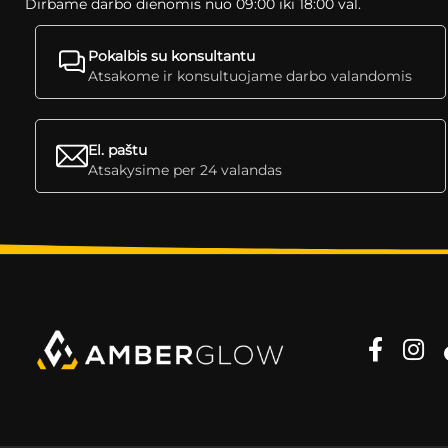
Dirbame darbo dienomis nuo 09:00 iki 18:00 val.
Pokalbis su konsultantu
Atsakome ir konsultuojame darbo valandomis
El. paštu
Atsakysime per 24 valandas