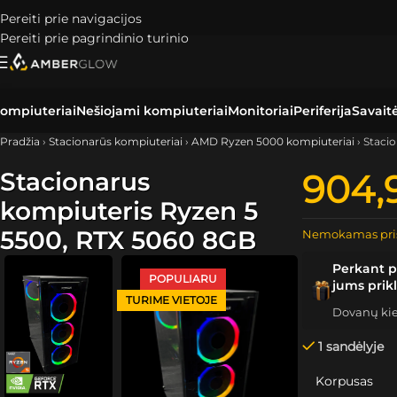
Pereiti prie navigacijos
Pereiti prie pagrindinio turinio
ompiuteriai
Nešiojami kompiuteriai
Monitoriai
Periferija
Savait
Pradžia
›
Stacionarūs kompiuteriai
›
AMD Ryzen 5000 kompiuteriai
›
Staci
Stacionarus
904,
kompiuteris Ryzen 5
5500, RTX 5060 8GB
Nemokamas pri
Perkant p
POPULIARU
jums prik
TURIME VIETOJE
Dovanų kiek
1 sandėlyje
Korpusas