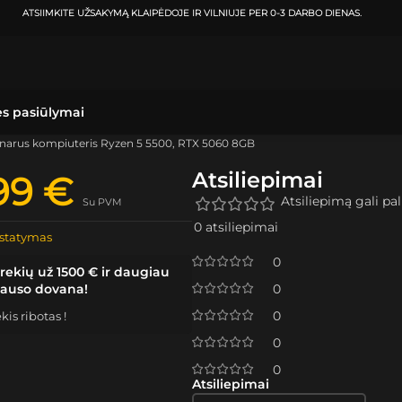
ATSIIMKITE UŽSAKYMĄ
KLAIPĖDOJE IR VILNIUJE
PER
0-3 DARBO DIENAS.
ės pasiūlymai
onarus kompiuteris Ryzen 5 5500, RTX 5060 8GB
Atsiliepimai
99
€
Atsiliepimą gali pali
Su PVM
0 atsiliepimai
statymas
0
rekių už 1500 € ir daugiau
lauso dovana!
0
0
is ribotas !
0
0
Atsiliepimai