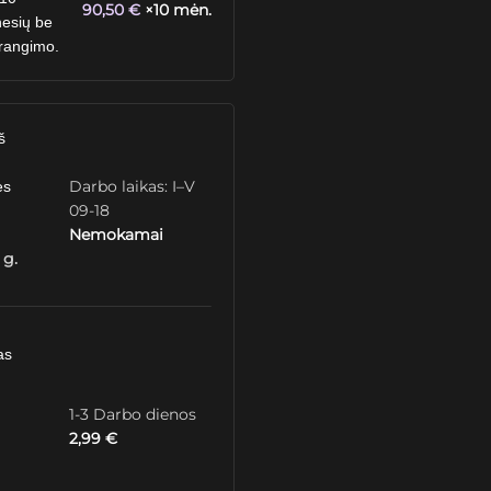
90,50
€
×10 mėn.
esių be
rangimo.
š
Darbo laikas: I–V
ės
09-18
Nemokamai
 g.
as
1-3 Darbo dienos
2,99
€