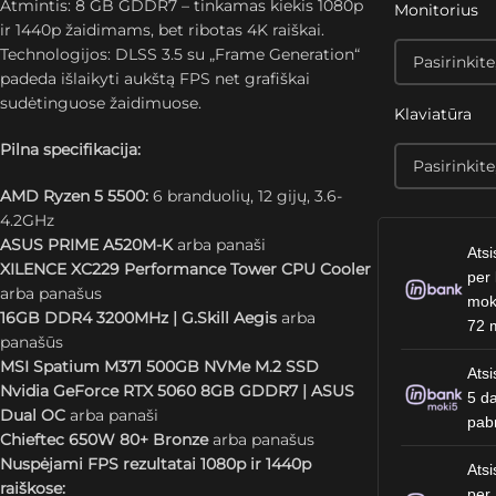
Atmintis: 8 GB GDDR7 – tinkamas kiekis 1080p
Monitorius
ir 1440p žaidimams, bet ribotas 4K raiškai.
Technologijos: DLSS 3.5 su „Frame Generation“
padeda išlaikyti aukštą FPS net grafiškai
sudėtinguose žaidimuose.
Klaviatūra
Pilna specifikacija:
AMD Ryzen 5 5500:
6 branduolių, 12 gijų, 3.6-
4.2GHz
ASUS PRIME A520M-K
arba panaši
Atsi
XILENCE XC229 Performance Tower CPU Cooler
per 
arba panašus
mok
16GB DDR4 3200MHz | G.Skill Aegis
arba
72 
panašūs
MSI Spatium M371 500GB NVMe M.2 SSD
Atsi
Nvidia GeForce RTX 5060 8GB GDDR7 | ASUS
5 da
Dual OC
arba panaši
pab
Chieftec 650W 80+ Bronze
arba panašus
Nuspėjami FPS rezultatai 1080p ir 1440p
Atsi
raiškose:
per