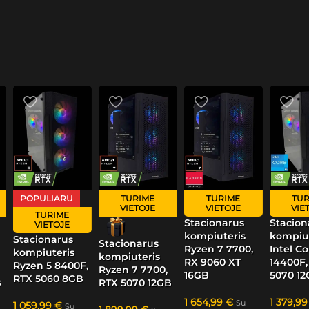
POPULIARU
TURIME
TURIME
TUR
VIETOJE
VIETOJE
VIE
TURIME
Stacionarus
Stacion
VIETOJE
kompiuteris
kompiut
Stacionarus
Stacionarus
Ryzen 7 7700,
Intel Co
kompiuteris
kompiuteris
RX 9060 XT
14400F,
Ryzen 5 8400F,
Ryzen 7 7700,
16GB
5070 1
RTX 5060 8GB
B
RTX 5070 12GB
1 654,99
€
1 379,9
Su
1 059,99
€
Su