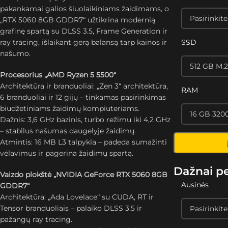
pakankamai galios šiuolaikiniams žaidimams, o
„RTX 5060 8GB GDDR7“ užtikrina modernią
grafinę spartą su DLSS 3.5, Frame Generation ir
ray tracing, išlaikant gerą balansą tarp kainos ir
SSD
našumo.
Procesorius „AMD Ryzen 5 5500“
Architektūra ir branduoliai: „Zen 3“ architektūra,
RAM
6 branduoliai ir 12 gijų – tinkamas pasirinkimas
biudžetiniams žaidimų kompiuteriams.
Dažnis: 3,6 GHz bazinis, turbo režimu iki 4,2 GHz
– stabilus našumas daugelyje žaidimų.
Atmintis: 16 MB L3 talpykla – padeda sumažinti
vėlavimus ir pagerina žaidimų spartą.
Dažnai p
Vaizdo plokštė „NVIDIA GeForce RTX 5060 8GB
Ausinės
GDDR7“
Architektūra: „Ada Lovelace“ su CUDA, RT ir
Tensor branduoliais – palaiko DLSS 3.5 ir
pažangų ray tracing.