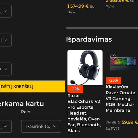
2 689,99
€
Su
1 574,99
€
Su
PVM
PVM
Išpardavimas
-25%
Klaviatūra
ĮDĖTI Į KREPŠELĮ
-22%
Razer Ornata
Razer
V3 Gaming,
BlackShark V2
erkama kartu
RGB, Mecha-
Pro Esports
Membrane
Pelė
Headset,
bevielės, Over-
59,99
€
79,99
€
Ear, Bluetooth,
Su PVM
Black