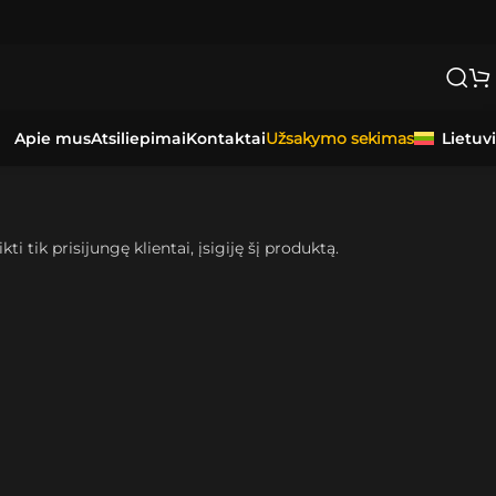
Apie mus
Atsiliepimai
Kontaktai
Lietuv
Užsakymo sekimas
kti tik prisijungę klientai, įsigiję šį produktą.