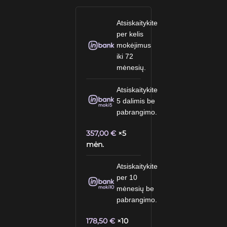
Atsiskaitykite
per kelis
mokėjimus
iki 72
mėnesių.
Atsiskaitykite
5 dalimis be
pabrangimo.
357,00
€
×5
mėn.
Atsiskaitykite
per 10
mėnesių be
pabrangimo.
178,50
€
×10