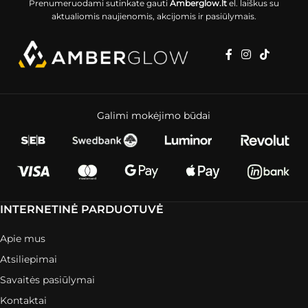
Prenumeruodami sutinkate gauti
Amberglow.lt
el. laiškus su
aktualiomis naujienomis, akcijomis ir pasiūlymais.
Galimi mokėjimo būdai
INTERNETINĖ PARDUOTUVĖ
Apie mus
Atsiliepimai
Savaitės pasiūlymai
Kontaktai