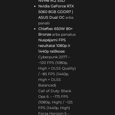
NVMe M.2 SSD
Nvidia GeForce RTX
5060 8GB GDDR7 |
ASUS Dual OC
arba
panaši
Chieftec 650W 80+
Bronze
arba panašus
Nuspėjami FPS
rezultatai 1080p ir
1440p raiškose:
Cyberpunk 2077 –
~120 FPS (1080p,
High + DLSS Quality)
/ ~85 FPS (1440p,
High + DLSS
Balanced)
Call of Duty: Black
Ops 6 – ~175 FPS
(1080p, High) / ~125
FPS (1440p, High)
Forza Horizon 5 –