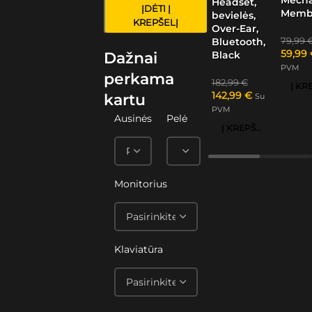
Headset,
ĮDĖTI Į
Memb
bevielės,
KREPŠELĮ
Over-Ear,
79,99
Bluetooth,
59,99
Black
Dažnai
PVM
perkama
182,99
€
142,99
€
kartu
Su
PVM
Ausinės
Pelė
Į KREPŠELĮ
Monitorius
Klaviatūra