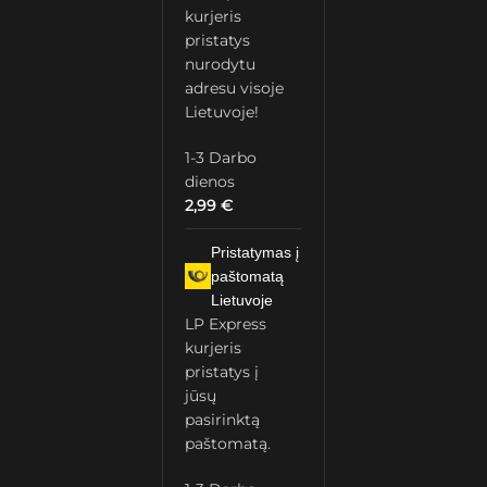
kurjeris
pristatys
nurodytu
adresu visoje
Lietuvoje!
1-3 Darbo
dienos
2,99
€
Pristatymas į
paštomatą
Lietuvoje
LP Express
kurjeris
pristatys į
jūsų
pasirinktą
paštomatą.