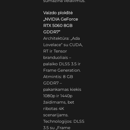
sumažina vėlavimus.
Vaizdo plokštė
„NVIDIA GeForce
RTX 5060 8GB
GDDR7“
Architektūra: „Ada
Lovelace“ su CUDA,
RT ir Tensor
branduoliais –
palaiko DLSS 3.5 ir
Frame Generation.
Atmintis: 8 GB
GDDR7 –
pakankamas kiekis
1080p ir 1440p
žaidimams, bet
ribotas 4K
scenarijams.
Technologijos: DLSS
3.5 su „Frame