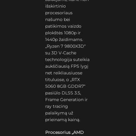
išskirtinio
procesoriaus
našumo bei
patikimos vaizdo
plokštės 1080p ir
1440p žaidimams.
„Ryzen 7 9800X3D“
su 3D V-Cache
technologija suteikia
aukščiausią FPS lygį
net reikliausiuose
tituluose, o „RTX
5060 8GB GDDR7“
pasiūlo DLSS 3.5,
Frame Generation ir
ray tracing
palaikymą už
prieinamą kainą.
Procesorius „AMD