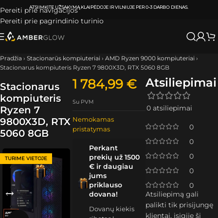
ATSIIMKITE UŽSAKYMĄ
KLAIPĖDOJE IR VILNIUJE
PER
0-3 DARBO DIENAS.
Pereiti prie navigacijos
Pereiti prie pagrindinio turinio
Pradžia
›
Stacionarūs kompiuteriai
›
AMD Ryzen 9000 kompiuteriai
›
Stacionarus kompiuteris Ryzen 7 9800X3D, RTX 5060 8GB
Atsiliepimai
1 784,99
€
Stacionarus
kompiuteris
Su PVM
0 atsiliepimai
Ryzen 7
Nemokamas
9800X3D, RTX
0
pristatymas
5060 8GB
0
Perkant
0
prekių už 1500
TURIME VIETOJE
€ ir daugiau
0
jums
priklauso
0
dovana!
Atsiliepimą gali
palikti tik prisijungę
Dovanų kiekis
klientai, įsigiję šį