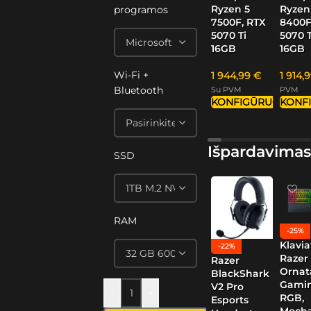
Ryzen 5
Ryzen
programos
7500F, RTX
8400F
5070 Ti
5070 T
16GB
16GB
Wi-Fi +
1 944,99
€
1 914,
Bluetooth
Su PVM
PVM
KONFIGŪRUOTI
KONF
Išpardavimas
SSD
RAM
-25%
Klavia
-22%
Razer
Razer
Ornat
BlackShark
Gamin
V2 Pro
-
+
RGB,
Esports
Mech