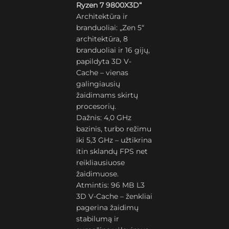
Ryzen 7 9800X3D“
Architektūra ir
branduoliai: „Zen 5“
architektūra, 8
branduoliai ir 16 gijų,
papildyta 3D V-
Cache – vienas
galingiausių
žaidimams skirtų
procesorių.
Dažnis: 4,0 GHz
bazinis, turbo režimu
iki 5,3 GHz – užtikrina
itin sklandų FPS net
reikliausiuose
žaidimuose.
Atmintis: 96 MB L3
3D V-Cache – ženkliai
pagerina žaidimų
stabilumą ir