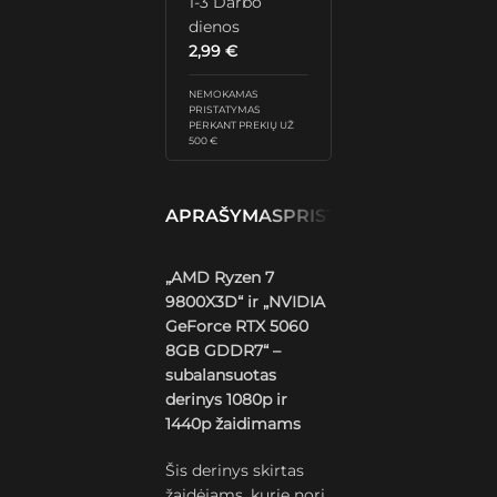
1-3 Darbo
dienos
2,99
€
NEMOKAMAS
PRISTATYMAS
PERKANT PREKIŲ UŽ
500 €
APRAŠYMAS
PRISTATYMAS IR GRĄŽ
„AMD Ryzen 7
9800X3D“ ir „NVIDIA
GeForce RTX 5060
8GB GDDR7“ –
subalansuotas
derinys 1080p ir
1440p žaidimams
Šis derinys skirtas
žaidėjams, kurie nori