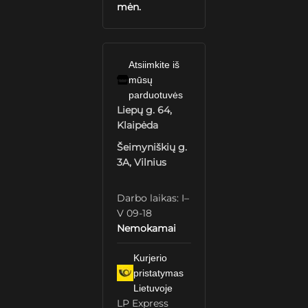
mėn.
Atsiimkite iš
mūsų
parduotuvės
Liepų g. 64,
Klaipėda
Šeimyniškių g.
3A, Vilnius
Darbo laikas: I–
V 09-18
Nemokamai
Kurjerio
pristatymas
Lietuvoje
LP Express