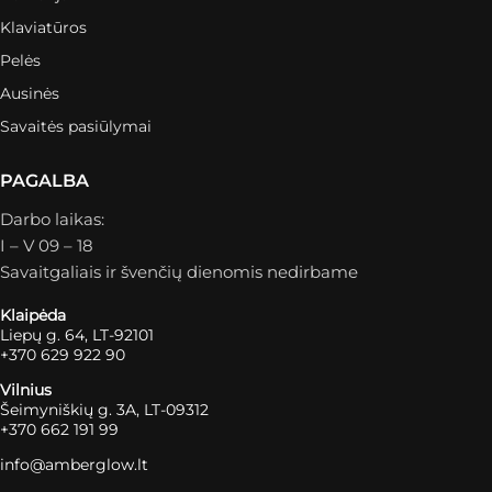
Klaviatūros
Pelės
Ausinės
Savaitės pasiūlymai
PAGALBA
Darbo laikas:
I – V 09 – 18
Savaitgaliais ir švenčių dienomis nedirbame
Klaipėda
Liepų g. 64, LT-92101
+370 629 922 90
Vilnius
Šeimyniškių g. 3A, LT-09312
+370 662 191 99
info@amberglow.lt