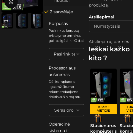
ribotas !
Spustelėkite, kad padidintumėte
produktą.
2 sandėlyje
Atsiliepimai
Korpusas
Pasirinkus korpusą,
pristatymo terminas
gali pailgėti iki +3 d. d.
Atsiliepimų dar nėra.
Ieškai kažko
kito ?
Procesoriaus
aušinimas
Dėl kompiuterio
ilgaamžiškumo
rekomenduojame
rinktis aušinimą oru.
TURIME
TUR
VIETOJE
VIE
Operacinė
Stacionarus
Staci
sistema ir
kompiuteris
kompi