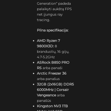
Generation“ padeda
palaikyti aukštą FPS
net įjungus ray
tracing.
Pilna specifikacija:
AMD Ryzen 7
9800X3D:
8
branduolių, 16 gijų,
4.7-5.2GHz
ASRock B850 PRO
RS
arba panaši
Arctic Freezer 36
arba panašus
32GB (2x16GB) DDR5
6000MHz | Corsair
Vengeance
arba
panašūs
Kingston NV3 1TB