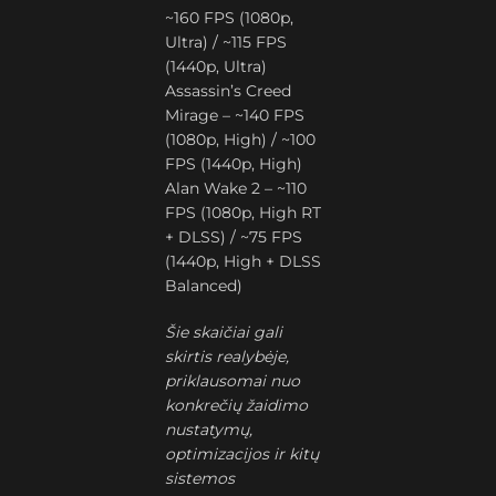
~160 FPS (1080p,
Ultra) / ~115 FPS
(1440p, Ultra)
Assassin’s Creed
Mirage – ~140 FPS
(1080p, High) / ~100
FPS (1440p, High)
Alan Wake 2 – ~110
FPS (1080p, High RT
+ DLSS) / ~75 FPS
(1440p, High + DLSS
Balanced)
Šie skaičiai gali
skirtis realybėje,
priklausomai nuo
konkrečių žaidimo
nustatymų,
optimizacijos ir kitų
sistemos