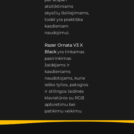
atsitiktiniams
skysčių išsiliejimams,
todėl yra praktiška
kasdieniam
naudojimui.
Razer Ornata V3 X
Black
yra tinkamas
pasirinkimas
žaidėjams ir
kasdieniams
naudotojams, kurie
ieško tylios, patogios
ir stilingos laidinės
klaviatūros su RGB
apšvietimu bei
patikimu veikimu.