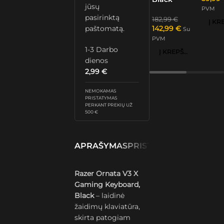
jūsų
PVM
pasirinktą
182,99
€
paštomatą.
142,99
€
Su
PVM
1-3 Darbo
Į KREPŠELĮ
dienos
2,99
€
NEMOKAMAS
PRISTATYMAS
PERKANT PREKIŲ UŽ
500 €
APRAŠYMAS
PRISTATYMAS IR GRĄŽ
Razer Ornata V3 X
Gaming Keyboard,
Black
– laidinė
žaidimų klaviatūra,
skirta patogiam