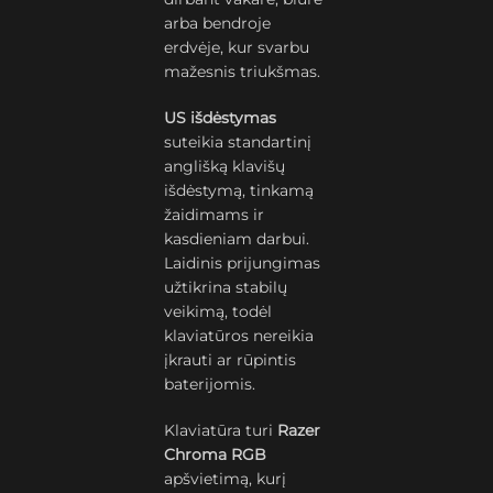
arba bendroje
erdvėje, kur svarbu
mažesnis triukšmas.
US išdėstymas
suteikia standartinį
anglišką klavišų
išdėstymą, tinkamą
žaidimams ir
kasdieniam darbui.
Laidinis prijungimas
užtikrina stabilų
veikimą, todėl
klaviatūros nereikia
įkrauti ar rūpintis
baterijomis.
Klaviatūra turi
Razer
Chroma RGB
apšvietimą, kurį