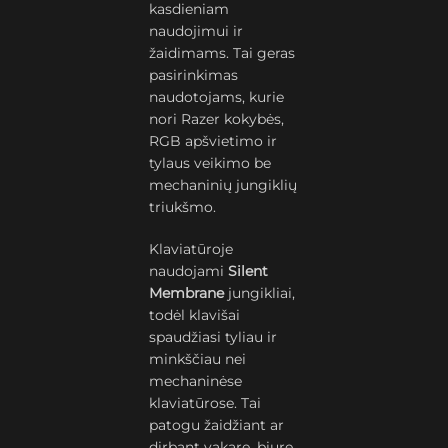
kasdieniam
naudojimui ir
žaidimams. Tai geras
pasirinkimas
naudotojams, kurie
nori Razer kokybės,
RGB apšvietimo ir
tylaus veikimo be
mechaninių jungiklių
triukšmo.
Klaviatūroje
naudojami
Silent
Membrane
jungikliai,
todėl klavišai
spaudžiasi tyliau ir
minkščiau nei
mechaninėse
klaviatūrose. Tai
patogu žaidžiant ar
dirbant vakare, biure