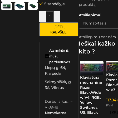
5 sandėlyje
produktą.
Atsiliepimai
-
+
ĮDĖTI Į
KREPŠELĮ
Atsiliepimų dar nėra.
Ieškai kažko
kito ?
Atsiimkite iš
mūsų
parduotuvės
Liepų g. 64,
Klaipėda
Klavia
Klaviatūra
Razer
Šeimyniškių g.
mechaninė
Black
Razer
3A, Vilnius
w V3
BlackWido
w V4, RGB,
117,04
Darbo laikas: I–
Yellow
PVM
V 09-18
Switches,
US, Black
Nemokamai