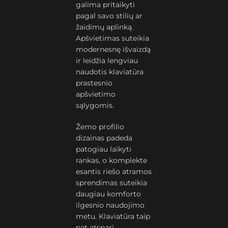
galima pritaikyti
pagal savo stilių ar
žaidimų aplinką.
Apšvietimas suteikia
modernesnę išvaizdą
ir leidžia lengviau
naudotis klaviatūra
prastesnio
apšvietimo
sąlygomis.
Žemo profilio
dizainas padeda
patogiau laikyti
rankas, o komplekte
esantis riešo atramos
sprendimas suteikia
daugiau komforto
ilgesnio naudojimo
metu. Klaviatūra taip
pat atspari