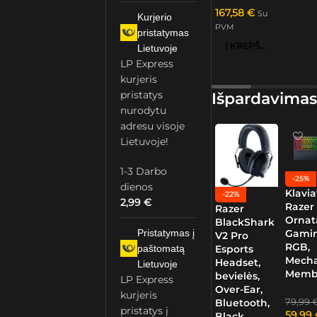
167,58
€
Su
Kurjerio
PVM
pristatymas
Į KREPŠELĮ
Lietuvoje
LP Express
kurjeris
pristatys
Išpardavimas
nurodytu
adresu visoje
Lietuvoje!
1-3 Darbo
-25%
dienos
Klavia
-22%
2,99
€
Razer
Razer
Ornat
BlackShark
Gamin
Pristatymas į
V2 Pro
RGB,
paštomatą
Esports
Mech
Headset,
Lietuvoje
Memb
bevielės,
LP Express
Over-Ear,
kurjeris
79,99
Bluetooth,
pristatys į
59,99
Black