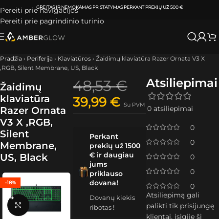
ATSIIMKITE UŽSAKYMĄ
KLAIPĖDOJE IR VILNIUJE
PER
0-3 DARBO DIENAS.
Pereiti prie navigacijos
Pereiti prie pagrindinio turinio
Pradžia
›
Periferija
›
Klaviatūros
›
Žaidimų klaviatūra Razer Ornata V3 X
,RGB, Silent Membrane, US, Black
Atsiliepimai
48,53
€
Žaidimų
klaviatūra
39,99
€
Su PVM
0 atsiliepimai
Razer Ornata
V3 X ,RGB,
0
Silent
Perkant
0
Membrane,
prekių už 1500
€ ir daugiau
US, Black
0
jums
0
priklauso
dovana!
-18%
0
Atsiliepimą gali
Dovanų kiekis
Spustelėkite, kad padidintumėte
palikti tik prisijungę
ribotas !
klientai, įsigiję šį