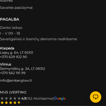
Ausinės
Savaitės pasiūlymai
PAGALBA
Darbo laikas:
I – V 09 – 18
Savaitgaliais ir švenčių dienomis nedirbame
Klaipėda
Liepų g. 64, LT-92101
+370 629 922 90
Vilnius
Šeimyniškių g. 3A, LT-09312
+370 662 191 99
info@amberglow.lt
MUS ĮVERTINO
4.9
(152 Atsiliepimai)