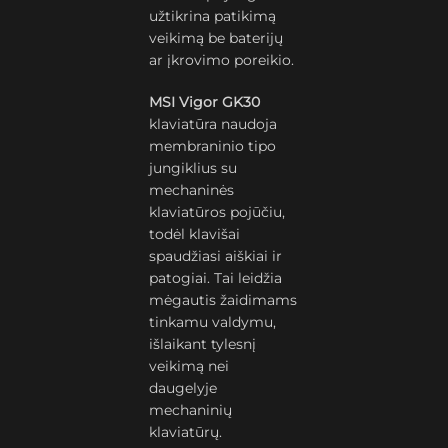
užtikrina patikimą
veikimą be baterijų
ar įkrovimo poreikio.
MSI Vigor GK30
klaviatūra naudoja
membraninio tipo
jungiklius su
mechaninės
klaviatūros pojūčiu,
todėl klavišai
spaudžiasi aiškiai ir
patogiai. Tai leidžia
mėgautis žaidimams
tinkamu valdymu,
išlaikant tylesnį
veikimą nei
daugelyje
mechaninių
klaviatūrų.