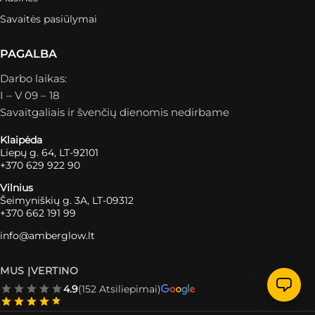
Savaitės pasiūlymai
PAGALBA
Darbo laikas:
I – V 09 – 18
Savaitgaliais ir švenčių dienomis nedirbame
Klaipėda
Liepų g. 64, LT-92101
+370 629 922 90
Vilnius
Šeimyniškių g. 3A, LT-09312
+370 662 191 99
info@amberglow.lt
MUS ĮVERTINO
4.9
(152 Atsiliepimai)