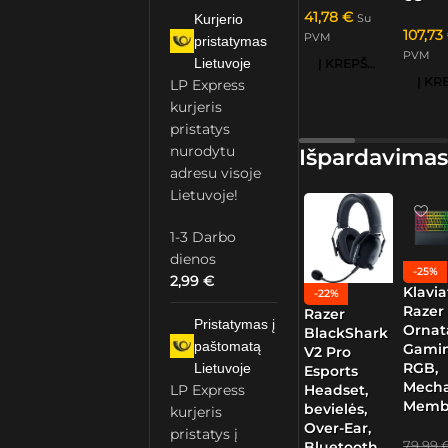
41,78
€
Su
Kurjerio
107,73
PVM
pristatymas
PVM
Lietuvoje
Į KREPŠELĮ
LP Express
kurjeris
pristatys
nurodytu
Išpardavimas
adresu visoje
Lietuvoje!
1-3 Darbo
dienos
-25%
2,99
€
Klavia
-22%
Razer
Razer
Pristatymas į
Ornat
BlackShark
paštomatą
Gamin
V2 Pro
RGB,
Lietuvoje
Esports
Mech
Headset,
LP Express
Memb
bevielės,
kurjeris
Over-Ear,
pristatys į
79,99
Bluetooth,