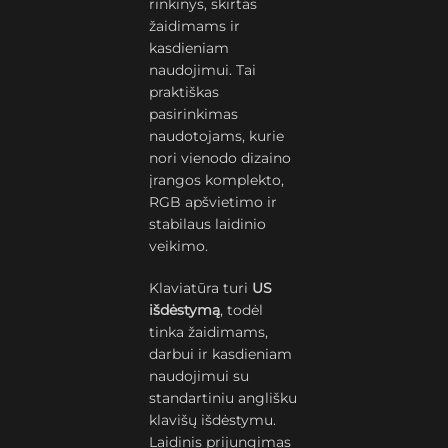
rinkinys, skirtas
žaidimams ir
kasdieniam
naudojimui. Tai
praktiškas
pasirinkimas
naudotojams, kurie
nori vienodo dizaino
įrangos komplekto,
RGB apšvietimo ir
stabilaus laidinio
veikimo.
Klaviatūra turi
US
išdėstymą
, todėl
tinka žaidimams,
darbui ir kasdieniam
naudojimui su
standartiniu anglišku
klavišų išdėstymu.
Laidinis prijungimas