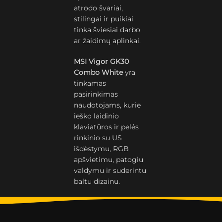
atrodo švariai,
stilingai ir puikiai
tinka šviesiai darbo
ar žaidimų aplinkai.
MSI Vigor GK30
Combo White
yra
tinkamas
pasirinkimas
naudotojams, kurie
ieško laidinio
klaviatūros ir pelės
rinkinio su US
išdėstymu, RGB
apšvietimu, patogiu
valdymu ir suderintu
baltu dizainu.