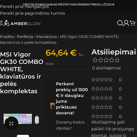
ATSIIMKITE UŽSAKYMĄ
KLAIPĖDOJE IR VILNIUJE
PER
0-3 DARBO DIENAS.
Pereiti prie navigacijos
Pereiti prie pagrindinio turinio
Pradžia
›
Periferija
›
Klaviatūros
›
MSI Vigor GK30 COMBO WHITE,
klaviatūros ir pelės komplektas
Atsiliepimai
64,64
€
MSI Vigor
Su
GK30 COMBO
PVM
0 atsiliepimai
WHITE,
klaviatūros ir
0
pelės
Perkant
0
prekių už 1500
komplektas
€ ir daugiau
0
jums
priklauso
0
dovana!
0
Atsiliepimą gali
Dovanų kiekis
Spustelėkite, kad padidintumėte
ribotas !
palikti tik prisijungę
klientai, įsigiję šį