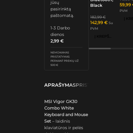
jūsų
59,99
Black
pasirinktą
PVM
paštomatą.
182,99
€
142,99
€
Su
1-3 Darbo
PVM
dienos
Į KREPŠELĮ
2,99
€
NEMOKAMAS
PRISTATYMAS
PERKANT PREKIŲ UŽ
500 €
APRAŠYMAS
PRISTATYMAS IR GRĄŽ
MSI Vigor GK30
Combo White
Keyboard and Mouse
Set
– laidinis
klaviatūros ir pelės