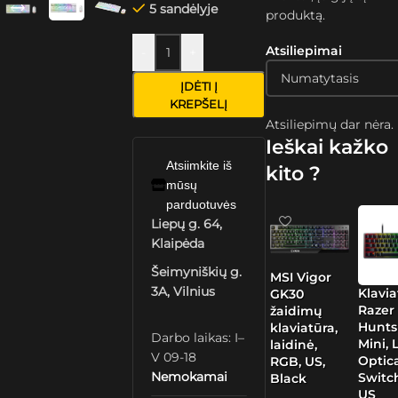
5 sandėlyje
produktą.
Atsiliepimai
-
+
ĮDĖTI Į
KREPŠELĮ
Atsiliepimų dar nėra.
Ieškai kažko
Atsiimkite iš
kito ?
mūsų
parduotuvės
Liepų g. 64,
Klaipėda
Šeimyniškių g.
MSI Vigor
3A, Vilnius
Klavia
GK30
Razer
žaidimų
Hunt
klaviatūra,
Darbo laikas: I–
Mini, 
laidinė,
V 09-18
Optic
RGB, US,
Nemokamai
Switc
Black
US