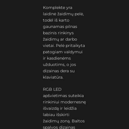
Komplekte yra
laidinė žaidimų pelė,
todėl iš karto
gaunamas pilnas
bazinis rinkinys
žaidimų ar darbo
vietai. Pelė pritaikyta
patogiam valdymui
ir kasdienėms
užduotims, o jos
dizainas dera su
klaviatūra.
RGB LED
apšvietimas suteikia
rinkiniui modernesnę
išvaizdą ir leidžia
labiau išskirti
žaidimų zoną. Baltos
spalvos dizainas