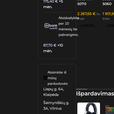
175,40
€
×5
5070
5060
mėn.
2 267,65
€
1 901,
Su
Atsiskaitykite
PVM
PVM
per 10
Į KREPŠELĮ
mėnesių be
pabrangimo.
87,70
€
×10
mėn.
Atsiimkite iš
mūsų
parduotuvės
Liepų g. 64,
Išpardavimas
Klaipėda
Šeimyniškių g.
3A, Vilnius