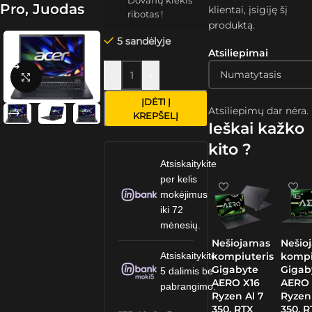
Dovanų kiekis
Pro, Juodas
klientai, įsigiję šį
ribotas !
produktą.
5 sandėlyje
Atsiliepimai
-
+
Spustelėkite, kad padidintumėte
ĮDĖTI Į
Atsiliepimų dar nėra.
KREPŠELĮ
Ieškai kažko
kito ?
Atsiskaitykite
per kelis
mokėjimus
iki 72
mėnesių.
Nešiojamas
Nešio
kompiuteris
kompi
Atsiskaitykite
Gigabyte
Gigab
5 dalimis be
AERO X16
AERO 
pabrangimo.
Ryzen Al 7
Ryzen
350, RTX
350, 