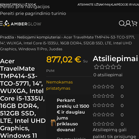
ATSIIMKITE UŽSAKYMĄ
KLAIPĖDOJE IR VILNIUJE
PER
0-3 DARBO DIENAS.
Pereiti prie navigacijos
Pereiti prie pagrindinio turinio
Pradžia
›
Nešiojami kompiuteriai
›
Acer TravelMate TMP414-53-TCO-5771,
14″, WUXGA, Intel Core i5-1335U, 16GB DDR4, 512GB SSD, LTE, Intel UHD
Graphics, Windows 11 Pro, Juodas
Atsiliepimai
877,02
€
Acer
Su
TravelMate
PVM
0 atsiliepimai
TMP414-53-
Nemokamas
TCO-5771, 14″,
0
pristatymas
WUXGA, Intel
0
Core i5-1335U,
Perkant
16GB DDR4,
0
prekių už 1500
€ ir daugiau
512GB SSD,
0
jums
LTE, Intel UHD
priklauso
0
Graphics,
dovana!
Atsiliepimą gali
Windows 11
palikti tik prisijungę