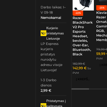
Darbo laikas: I–
-25%
V 09-18
Klavia
-22%
Razer
Nemokamai
Razer
Ornat
BlackShark
Gamin
V2 Pro
Kurjerio
RGB,
Esports
pristatymas
Mech
Headset,
Lietuvoje
Memb
bevielės,
LP Express
Over-Ear,
kurjeris
79,99
Bluetooth,
59,99
pristatys
Black
PVM
nurodytu
182,99
€
adresu visoje
142,99
€
Su
Lietuvoje!
PVM
Į KREPŠELĮ
1-3 Darbo
dienos
2,99
€
Pristatymas į
paštomatą