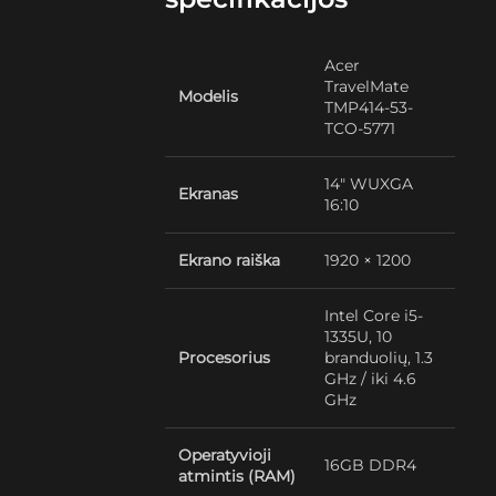
Acer
TravelMate
Modelis
TMP414-53-
TCO-5771
14″ WUXGA
Ekranas
16:10
Ekrano raiška
1920 × 1200
Intel Core i5-
1335U, 10
Procesorius
branduolių, 1.3
GHz / iki 4.6
GHz
Operatyvioji
16GB DDR4
atmintis (RAM)