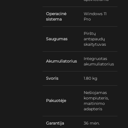
Operacinė
Windows 11
sistema
Pro
Pirštų
Saugumas
antspaudų
skaitytuvas
Integruotas
Akumuliatorius
akumuliatorius
Svoris
1.80 kg
Nešiojamas
kompiuteris,
Pakuotėje
maitinimo
adapteris
Garantija
36 mėn.