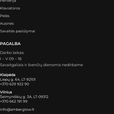
Periferija
Klaviatūros
Pelės
Ausinės
Savaitės pasiūlymai
PAGALBA
Darbo laikas:
I – V 09 – 18
Savaitgaliais ir švenčių dienomis nedirbame
Klaipėda
Liepų g. 64, LT-92101
+370 629 922 90
Vilnius
Šeimyniškių g. 3A, LT-09312
+370 662 191 99
info@amberglow.lt