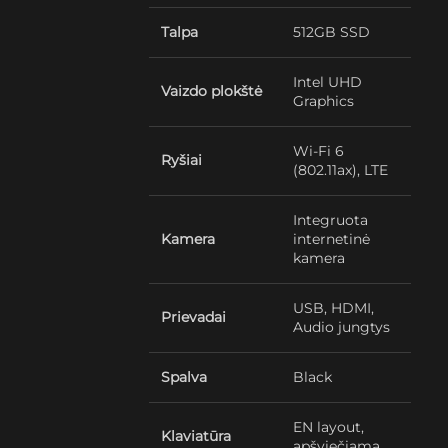
Talpa
512GB SSD
Intel UHD
Vaizdo plokštė
Graphics
Wi-Fi 6
Ryšiai
(802.11ax), LTE
Integruota
Kamera
internetinė
kamera
USB, HDMI,
Prievadai
Audio jungtys
Spalva
Black
EN layout,
Klaviatūra
apšviečiama