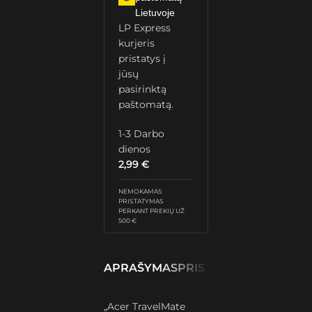
Lietuvoje
LP Express
kurjeris
pristatys į
jūsų
pasirinktą
paštomatą.
1-3 Darbo
dienos
2,99
€
NEMOKAMAS
PRISTATYMAS
PERKANT PREKIŲ UŽ
500 €
APRAŠYMAS
PRISTATYMAS IR GRĄŽ
„Acer TravelMate