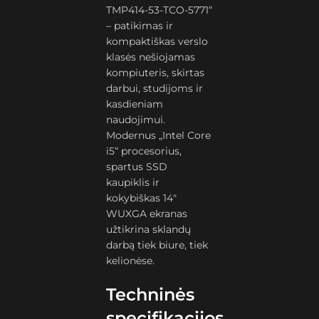
TMP414-53-TCO-5771“
– patikimas ir
kompaktiškas verslo
klasės nešiojamas
kompiuteris, skirtas
darbui, studijoms ir
kasdieniam
naudojimui.
Modernus „Intel Core
i5“ procesorius,
spartus SSD
kaupiklis ir
kokybiškas 14″
WUXGA ekranas
užtikrina sklandų
darbą tiek biure, tiek
kelionėse.
Techninės
specifikacijos