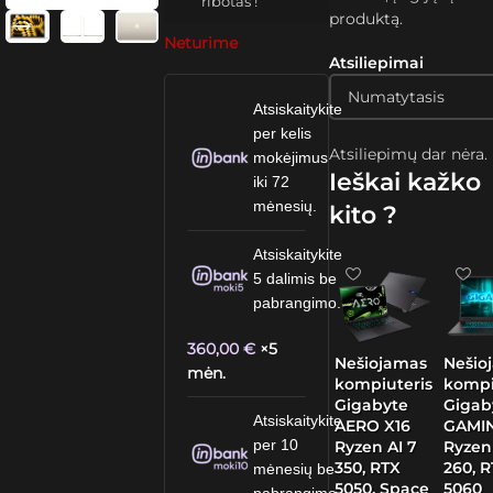
ribotas !
produktą.
Neturime
Atsiliepimai
Atsiskaitykite
per kelis
Atsiliepimų dar nėra.
mokėjimus
Ieškai kažko
iki 72
mėnesių.
kito ?
Atsiskaitykite
5 dalimis be
pabrangimo.
360,00
€
×5
Nešiojamas
Nešio
mėn.
kompiuteris
kompi
Gigabyte
Gigab
Atsiskaitykite
AERO X16
GAMIN
per 10
Ryzen AI 7
Ryzen
350, RTX
260, 
mėnesių be
5050, Space
5060