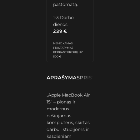
paštomatą.
1-3 Darbo
dienos
2,99
€
NEMOKAMAS
PRISTATYMAS
PERKANT PREKIŲ UŽ
500 €
APRAŠYMAS
PRISTATYMAS IR GRĄŽ
„Apple MacBook Air
15“ – plonas ir
modernus
nešiojamas
kompiuteris, skirtas
darbui, studijoms ir
kasdieniam