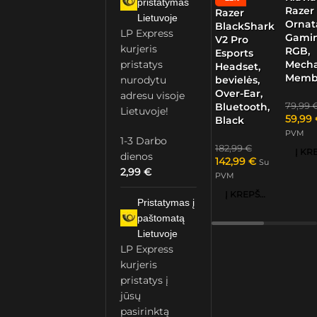
pristatymas
Razer
Razer
Lietuvoje
Ornat
BlackShark
LP Express
Gamin
V2 Pro
kurjeris
RGB,
Esports
Mech
pristatys
Headset,
Memb
nurodytu
bevielės,
Over-Ear,
adresu visoje
79,99
Bluetooth,
Lietuvoje!
59,99
Black
PVM
1-3 Darbo
182,99
€
dienos
142,99
€
Su
2,99
€
PVM
Į KREPŠELĮ
Pristatymas į
paštomatą
Lietuvoje
LP Express
kurjeris
pristatys į
jūsų
pasirinktą