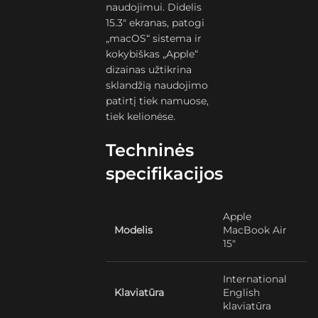
naudojimui. Didelis
15.3″ ekranas, patogi
„macOS“ sistema ir
kokybiškas „Apple“
dizainas užtikrina
sklandžią naudojimo
patirtį tiek namuose,
tiek kelionėse.
Techninės
specifikacijos
Apple
Modelis
MacBook Air
15″
International
Klaviatūra
English
klaviatūra