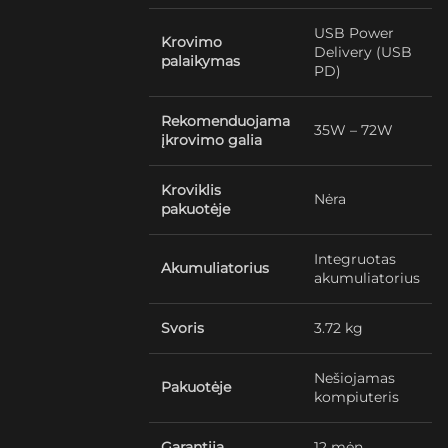
USB Power
Krovimo
Delivery (USB
palaikymas
PD)
Rekomenduojama
35W – 72W
įkrovimo galia
Kroviklis
Nėra
pakuotėje
Integruotas
Akumuliatorius
akumuliatorius
Svoris
3.72 kg
Nešiojamas
Pakuotėje
kompiuteris
Garantija
12 mėn.