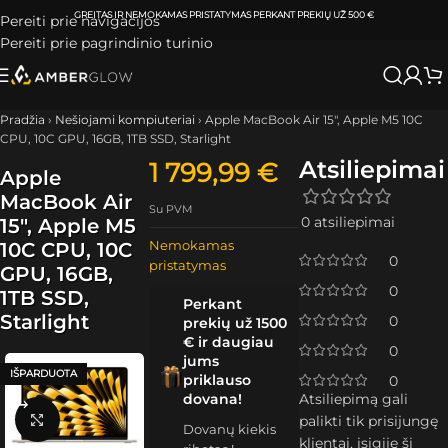
ATSIIMKITE UŽSAKYMĄ
KLAIPĖDOJE IR VILNIUJE
PER
0-3 DARBO DIENAS.
Pereiti prie navigacijos
Pereiti prie pagrindinio turinio
Pradžia
›
Nešiojami kompiuteriai
›
Apple MacBook Air 15″, Apple M5 10C
CPU, 10C GPU, 16GB, 1TB SSD, Starlight
Atsiliepimai
1 799,99
€
Apple
MacBook Air
Su PVM
0 atsiliepimai
15″, Apple M5
Nemokamas
10C CPU, 10C
0
pristatymas
GPU, 16GB,
0
1TB SSD,
Perkant
Starlight
0
prekių už 1500
€ ir daugiau
0
jums
IŠPARDUOTA
priklauso
0
dovana!
Atsiliepimą gali
Spustelėkite, kad padidintumėte
palikti tik prisijungę
Dovanų kiekis
klientai, įsigiję šį