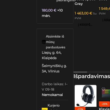
pabrangimo.
Gray
1 549,
180,00
€
×10
1 463,00
€
Su
PVM
mėn.
PVM
Į KREPŠELĮ
Atsiimkite iš
mūsų
parduotuvės
Liepų g. 64,
Klaipėda
Šeimyniškių g.
3A, Vilnius
Išpardavimas
Darbo laikas: I–
V 09-18
Nemokamai
-25%
Kurjerio
Klavia
-22%