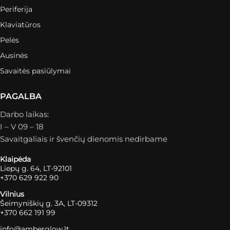
Periferija
Klaviatūros
Pelės
Ausinės
Savaitės pasiūlymai
PAGALBA
Darbo laikas:
I – V 09 – 18
Savaitgaliais ir švenčių dienomis nedirbame
Klaipėda
Liepų g. 64, LT-92101
+370 629 922 90
Vilnius
Šeimyniškių g. 3A, LT-09312
+370 662 191 99
info@amberglow.lt