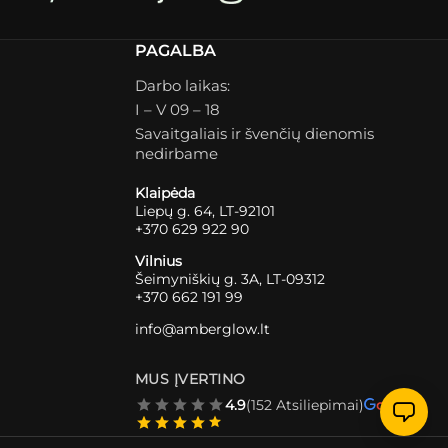
PAGALBA
Darbo laikas:
I – V 09 – 18
Savaitgaliais ir švenčių dienomis
nedirbame
Klaipėda
Liepų g. 64, LT-92101
+370 629 922 90
Vilnius
Šeimyniškių g. 3A, LT-09312
+370 662 191 99
info@amberglow.lt
MUS ĮVERTINO
4.9
(152 Atsiliepimai)