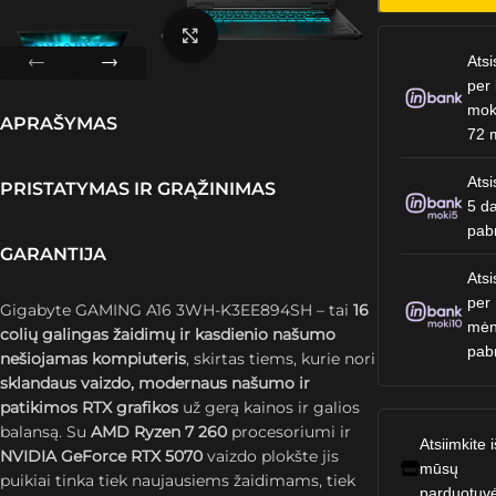
Spustelėkite, kad padidintumėte
Atsi
per 
mok
APRAŠYMAS
72 
Atsi
PRISTATYMAS IR GRĄŽINIMAS
5 da
pab
GARANTIJA
Atsi
per
Gigabyte GAMING A16 3WH-K3EE894SH – tai
16
mėn
colių galingas žaidimų ir kasdienio našumo
pab
nešiojamas kompiuteris
, skirtas tiems, kurie nori
sklandaus vaizdo, modernaus našumo ir
patikimos RTX grafikos
už gerą kainos ir galios
balansą. Su
AMD Ryzen 7 260
procesoriumi ir
Atsiimkite i
NVIDIA GeForce RTX 5070
vaizdo plokšte jis
mūsų
puikiai tinka tiek naujausiems žaidimams, tiek
parduotuv