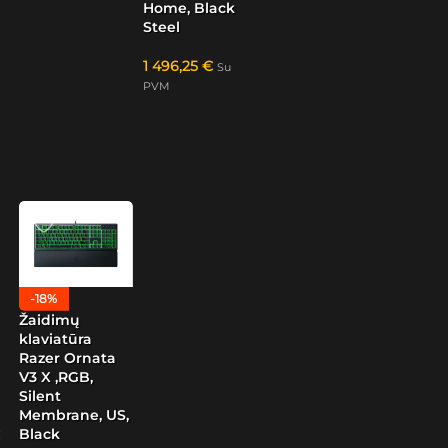
Home, Black
Steel
1 496,25
€
Su
PVM
-18%
Žaidimų
klaviatūra
Razer Ornata
V3 X ,RGB,
Silent
Membrane, US,
Black