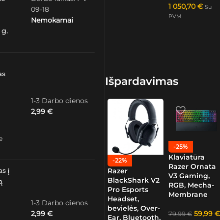
1 050,70
€
Su
09-18
PVM
Nemokamai
 g.
as
Išpardavimas
1-3 Darbo dienos
2,99
€
e
-25%
Klaviatūra
-22%
Razer Ornata
as į
Razer
V3 Gaming,
BlackShark V2
ą
RGB, Mecha-
Pro Esports
Membrane
Headset,
1-3 Darbo dienos
bevielės, Over-
59,99
€
2,99
€
79,99
€
Ear, Bluetooth,