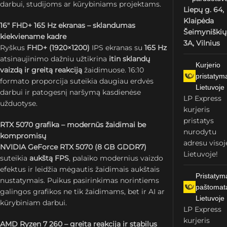
darbui, studijoms ar kūrybiniams projektams.
Liepų g. 64,
Klaipėda
16″ FHD+ 165 Hz ekranas – sklandumas
Šeimyniškių
kiekviename kadre
3A, Vilnius
Ryškus
FHD+ (1920×1200)
IPS ekranas su
165 Hz
atsinaujinimo dažniu užtikrina
itin sklandų
Kurjerio
vaizdą ir greitą reakciją
žaidimuose. 16:10
pristatym
formato proporcija suteikia daugiau erdvės
Lietuvoje
darbui ir patogesnį naršymą kasdienėse
LP Express
užduotyse.
kurjeris
pristatys
RTX 5070 grafika – modernūs žaidimai be
nurodytu
kompromisų
adresu visoj
NVIDIA GeForce RTX 5070 (8 GB GDDR7)
Lietuvoje!
suteikia
aukštą FPS
, palaiko modernius vaizdo
efektus ir leidžia mėgautis žaidimais aukštais
Pristatym
nustatymais. Puikus pasirinkimas norintiems
paštomat
galingos grafikos ne tik žaidimams, bet ir AI ar
Lietuvoje
kūrybiniam darbui.
LP Express
kurjeris
AMD Ryzen 7 260 – greita reakcija ir stabilus