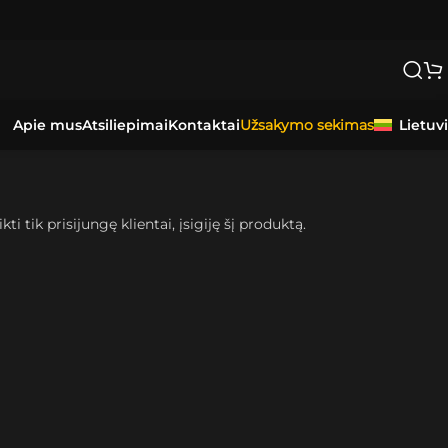
Apie mus
Atsiliepimai
Kontaktai
Lietuv
Užsakymo sekimas
kti tik prisijungę klientai, įsigiję šį produktą.