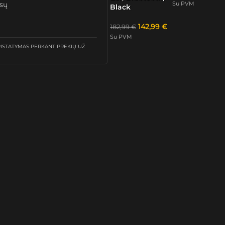
Su PVM
ūsų
Black
142,99
€
182,99
€
Su PVM
STATYMAS PERKANT PREKIŲ UŽ