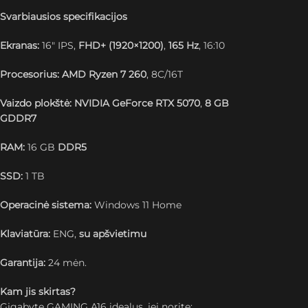
Svarbiausios specifikacijos
Ekranas:
16″ IPS,
FHD+ (1920×1200)
,
165 Hz
, 16:10
Procesorius:
AMD Ryzen 7 260
, 8C/16T
Vaizdo plokštė:
NVIDIA GeForce RTX 5070
,
8 GB
GDDR7
RAM:
16 GB
DDR5
SSD:
1 TB
Operacinė sistema:
Windows 11 Home
Klaviatūra:
ENG,
su apšvietimu
Garantija:
24 mėn.
Kam jis skirtas?
Gigabyte GAMING A16 idealus, jei norite: