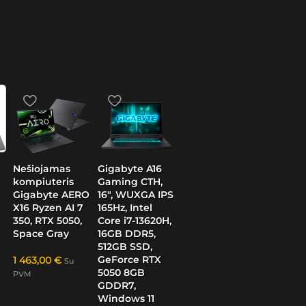
Nešiojamas
Gigabyte A16
kompiuteris
Gaming CTH,
Gigabyte AERO
16″, WUXGA IPS
X16 Ryzen AI 7
165Hz, Intel
350, RTX 5050,
Core i7-13620H,
Space Gray
16GB DDR5,
512GB SSD,
GeForce RTX
1 463,00
€
Su
5050 8GB
PVM
GDDR7,
Windows 11