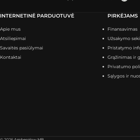
INTERNETINĖ PARDUOTUVĖ
PIRKĖJAMS
Apie mus
Finansavimas
Atsiliepimai
Užsakymo sek
Savaitės pasiūlymai
Pristatymo inf
Kontaktai
Grąžinimas ir g
Privatumo poli
Sąlygos ir nuo
© 2026
Amberglow MB