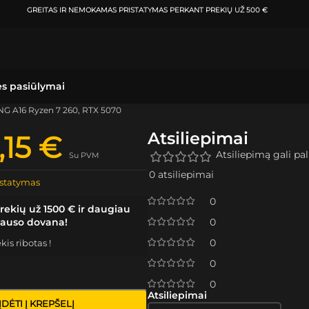
ATSIIMKITE UŽSAKYMĄ
KLAIPĖDOJE IR VILNIUJE
PER
0-3 DARBO DIENAS.
ės pasiūlymai
G A16 Ryzen 7 260, RTX 5070
Atsiliepimai
,15
€
Atsiliepimą gali pali
Su PVM
0 atsiliepimai
statymas
0
rekių už 1500 € ir daugiau
lauso dovana!
0
0
is ribotas !
0
0
Atsiliepimai
ĮDĖTI Į KREPŠELĮ