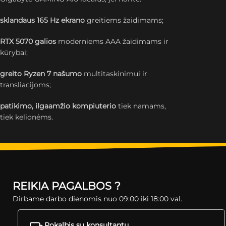
sklandaus 165 Hz ekrano
greitiems žaidimams;
RTX 5070 galios
moderniems AAA žaidimams ir
kūrybai;
greito Ryzen 7 našumo
multitaskinimui ir
transliacijoms;
patikimo, ilgaamžio kompiuterio
tiek namams,
tiek kelionėms.
REIKIA PAGALBOS ?
Dirbame darbo dienomis nuo 09:00 iki 18:00 val.
Pokalbis su konsultantu