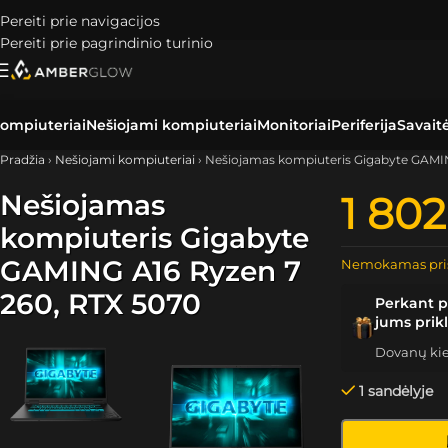
Pereiti prie navigacijos
Pereiti prie pagrindinio turinio
ompiuteriai
Nešiojami kompiuteriai
Monitoriai
Periferija
Savait
Pradžia
›
Nešiojami kompiuteriai
›
Nešiojamas kompiuteris Gigabyte GAMIN
Nešiojamas
1 802
kompiuteris Gigabyte
GAMING A16 Ryzen 7
Nemokamas pri
260, RTX 5070
Perkant p
jums prik
Dovanų kiek
1 sandėlyje