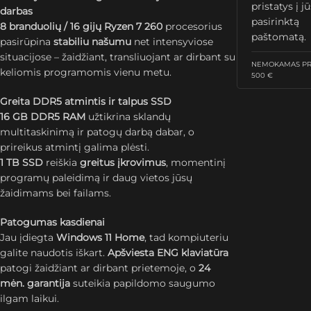
pristatys į j
darbas
pasirinktą
8 branduolių / 16 gijų Ryzen 7 260
procesorius
paštomatą.
pasirūpina
stabiliu našumu
net intensyviose
situacijose – žaidžiant, transliuojant ar dirbant su
NEMOKAMAS PRI
keliomis programomis vienu metu.
500 €
Greita DDR5 atmintis ir talpus SSD
16 GB DDR5 RAM
užtikrina sklandų
multitaskinimą ir patogų darbą dabar, o
prireikus atmintį galima plėsti.
1 TB SSD
reiškia
greitus įkrovimus
, momentinį
programų paleidimą ir daug vietos jūsų
žaidimams bei failams.
Patogumas kasdienai
Jau įdiegta
Windows 11 Home
, tad kompiuteriu
galite naudotis iškart.
Apšviesta ENG klaviatūra
patogi žaidžiant ar dirbant prietemoje, o
24
mėn. garantija
suteikia papildomo saugumo
ilgam laikui.