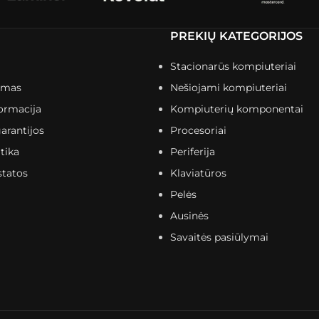
PREKIŲ KATEGORIJOS
Stacionarūs kompiuteriai
imas
Nešiojami kompiuteriai
ormacija
Kompiuterių komponentai
arantijos
Procesoriai
tika
Periferija
statos
Klaviatūros
Pelės
Ausinės
Savaitės pasiūlymai