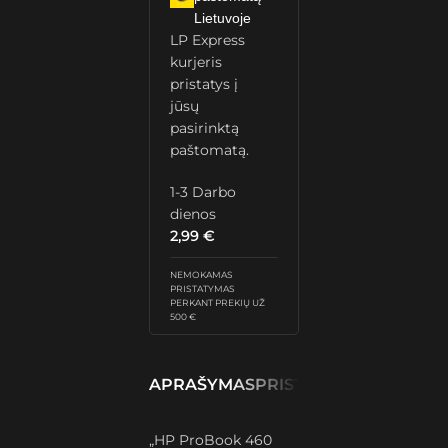
Lietuvoje
LP Express
kurjeris
pristatys į
jūsų
pasirinktą
paštomatą.
1-3 Darbo
dienos
2,99
€
NEMOKAMAS
PRISTATYMAS
PERKANT PREKIŲ UŽ
500 €
APRAŠYMAS
PRISTATYMAS IR GRĄŽ
„HP ProBook 460