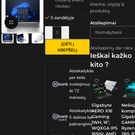
Dovanų kiekis
klientai, įsigiję šį
ribotas !
produktą.
5 sandėlyje
Spustelėkite, kad padidintumėte
Atsiliepimai
-
+
ĮDĖTI Į
Atsiliepimų dar nėra.
KREPŠELĮ
Ieškai kažko
kito ?
Atsiskaitykite
per kelis
mokėjimus
iki 72
mėnesių.
Gigabyte
Nešio
AERO X16
kompi
Atsiskaitykite
Gaming
Gigab
5 dalimis be
1WH, 16″,
GAMIN
pabrangimo.
WQXGA IPS
Ryzen
165Hz, AMD
260, 