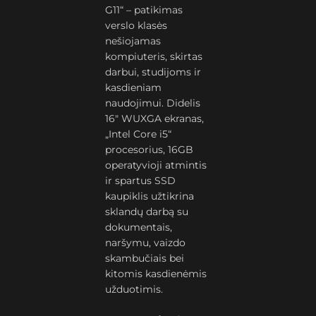
G11“ – patikimas
verslo klasės
nešiojamas
kompiuteris, skirtas
darbui, studijoms ir
kasdieniam
naudojimui. Didelis
16″ WUXGA ekranas,
„Intel Core i5“
procesorius, 16GB
operatyvioji atmintis
ir spartus SSD
kaupiklis užtikrina
sklandų darbą su
dokumentais,
naršymu, vaizdo
skambučiais bei
kitomis kasdienėmis
užduotimis.