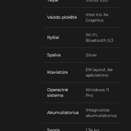
Talpa
512GB SSD
Intel Iris Xe
Vaizdo plokštė
Graphics
Wi-Fi,
Ryšiai
Bluetooth 5.3
Spalva
Silver
EN layout, be
Klaviatūra
apšvietimo
Operacinė
Windows 11
sistema
Pro
Integruotas
Akumuliatorius
akumuliatorius
Svoris
1.74 kg