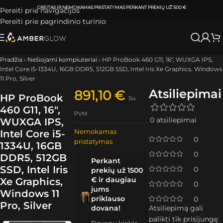
ATSIIMKITE UŽSAKYMĄ
KLAIPĖDOJE IR VILNIUJE
PER
0-3 DARBO DIENAS.
Pereiti prie navigacijos
Pereiti prie pagrindinio turinio
Pradžia
›
Nešiojami kompiuteriai
›
HP ProBook 460 G11, 16″, WUXGA IPS,
Intel Core i5-1334U, 16GB DDR5, 512GB SSD, Intel Iris Xe Graphics, Windows
11 Pro, Silver
Atsiliepimai
891,10
€
HP ProBook
Su
460 G11, 16″,
PVM
0 atsiliepimai
WUXGA IPS,
Nemokamas
Intel Core i5-
0
pristatymas
1334U, 16GB
0
DDR5, 512GB
Perkant
SSD, Intel Iris
0
prekių už 1500
€ ir daugiau
Xe Graphics,
0
jums
Windows 11
priklauso
0
Pro, Silver
dovana!
Atsiliepimą gali
palikti tik prisijungę