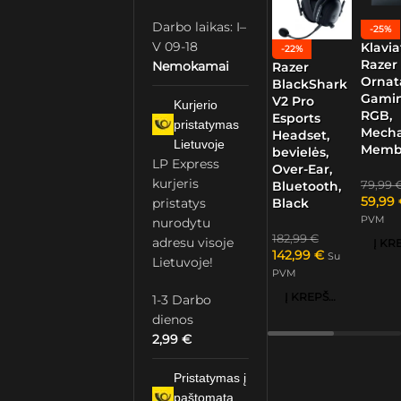
Darbo laikas: I–
-25%
V 09-18
Klavia
-22%
Razer
Nemokamai
Razer
Ornat
BlackShark
Gamin
V2 Pro
Kurjerio
RGB,
Esports
pristatymas
Mech
Headset,
Lietuvoje
Memb
bevielės,
LP Express
Over-Ear,
kurjeris
79,99
Bluetooth,
59,99
pristatys
Black
PVM
nurodytu
182,99
€
adresu visoje
142,99
€
Su
Lietuvoje!
PVM
Į KREPŠELĮ
1-3 Darbo
dienos
2,99
€
Pristatymas į
paštomatą