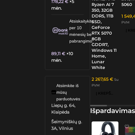
178,22
€
×5
Ryzen AI 7
5060
mėn.
350, 32GB
DDR5, 1TB
1 549,
Atsiskaitykite
SSD,
PVM
GeForce
per 10
RTX 5070
mėnesių be
8GB
pabrangimo.
GDDR7,
Windows 11
89,11
€
×10
Home,
mėn.
Lunar
White
2 267,65
€
Su
PVM
Atsiimkite iš
mūsų
Į KREPŠELĮ
parduotuvės
Liepų g. 64,
Išpardavimas
Klaipėda
Šeimyniškių g.
3A, Vilnius