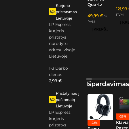
Quartz
Kurjerio
121,99
pristatymas
PVM
49,99
€
Su
Lietuvoje
PVM
LP Express
Į KREPŠELĮ
kurjeris
pristatys
nurodytu
adresu visoje
Lietuvoje!
1-3 Darbo
dienos
2,99
€
Išpardavimas
Pristatymas į
paštomatą
Lietuvoje
LP Express
-25%
kurjeris
Klavia
-22%
pristatys į
Razer
Razer