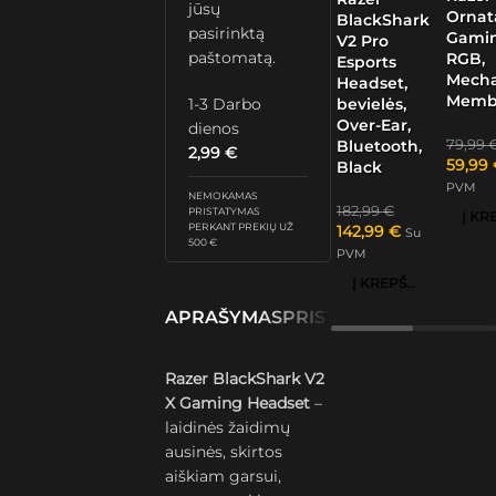
jūsų
Ornat
BlackShark
pasirinktą
Gamin
V2 Pro
paštomatą.
RGB,
Esports
Mech
Headset,
Memb
1-3 Darbo
bevielės,
Over-Ear,
dienos
79,99
Bluetooth,
2,99
€
59,99
Black
PVM
NEMOKAMAS
182,99
€
PRISTATYMAS
PERKANT PREKIŲ UŽ
142,99
€
Su
500 €
PVM
Į KREPŠELĮ
APRAŠYMAS
PRISTATYMAS IR GRĄŽ
Razer BlackShark V2
X Gaming Headset
–
laidinės žaidimų
ausinės, skirtos
aiškiam garsui,