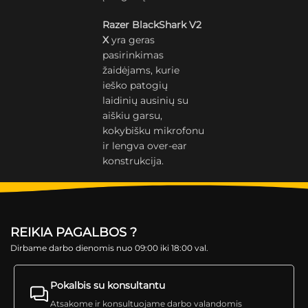
Razer BlackShark V2
X
yra geras
pasirinkimas
žaidėjams, kurie
ieško patogių
laidinių ausinių su
aiškiu garsu,
kokybišku mikrofonu
ir lengva over-ear
konstrukcija.
REIKIA PAGALBOS ?
Dirbame darbo dienomis nuo 09:00 iki 18:00 val.
Pokalbis su konsultantu
Atsakome ir konsultuojame darbo valandomis