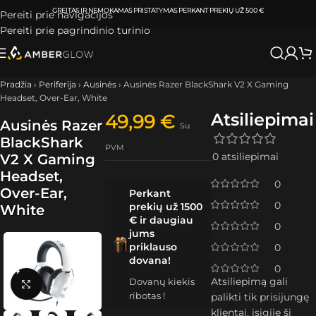
ATSIIMKITE UŽSAKYMĄ
KLAIPĖDOJE IR VILNIUJE
PER
0-3 DARBO DIENAS.
Pereiti prie navigacijos
Pereiti prie pagrindinio turinio
Pradžia
›
Periferija
›
Ausinės
›
Ausinės Razer BlackShark V2 X Gaming
Headset, Over-Ear, White
Atsiliepimai
49,99
€
Ausinės Razer
Su
BlackShark
PVM
0 atsiliepimai
V2 X Gaming
Headset,
0
Over-Ear,
Perkant
0
prekių už 1500
White
€ ir daugiau
0
jums
priklauso
0
dovana!
0
Atsiliepimą gali
Dovanų kiekis
Spustelėkite, kad padidintumėte
ribotas !
palikti tik prisijungę
klientai, įsigiję šį