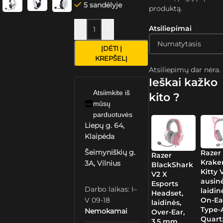
5 sandėlyje
produktą.
Atsiliepimai
-
+
ĮDĖTI Į
KREPŠELĮ
Atsiliepimų dar nėra.
Ieškai kažko
Atsiimkite iš
kito ?
mūsų
parduotuvės
Liepų g. 64,
Klaipėda
Šeimyniškių g.
Razer
Razer
Krake
3A, Vilnius
BlackShark
Kitty 
V2 X
ausinė
Esports
Darbo laikas: I–
laidin
Headset,
V 09-18
On-Ea
laidinės,
Type-
Nemokamai
Over-Ear,
Quart
3.5 mm,