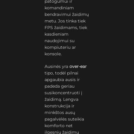
patogumui ir
komandiniam
bendravimui žaidimų
metu. Jos tinka tiek
FPS žaidimams, tiek
kasdieniam
naudojimui su
kompiuteriu ar
konsole.
Ausinės yra
over-ear
tipo, todėl pilnai
apgaubia ausis ir
padeda geriau
susikoncentruoti į
žaidimą. Lengva
konstrukcija ir
minkštos ausų
pagalvėlės suteikia
komforto net
ilgesnių žaidimų