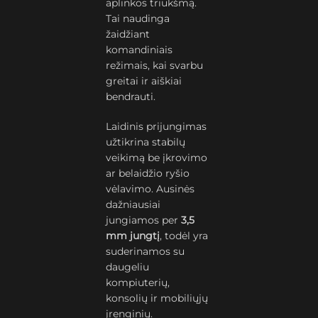
aplinkos triukšmą.
Tai naudinga
žaidžiant
komandiniais
režimais, kai svarbu
greitai ir aiškiai
bendrauti.
Laidinis prijungimas
užtikrina stabilų
veikimą be įkrovimo
ar belaidžio ryšio
vėlavimo. Ausinės
dažniausiai
jungiamos per
3,5
mm jungtį
, todėl yra
suderinamos su
daugeliu
kompiuterių,
konsolių ir mobiliųjų
įrenginių.