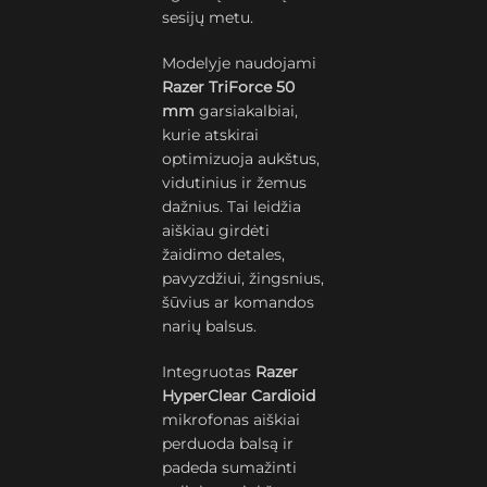
sesijų metu.
Modelyje naudojami
Razer TriForce 50
mm
garsiakalbiai,
kurie atskirai
optimizuoja aukštus,
vidutinius ir žemus
dažnius. Tai leidžia
aiškiau girdėti
žaidimo detales,
pavyzdžiui, žingsnius,
šūvius ar komandos
narių balsus.
Integruotas
Razer
HyperClear Cardioid
mikrofonas aiškiai
perduoda balsą ir
padeda sumažinti