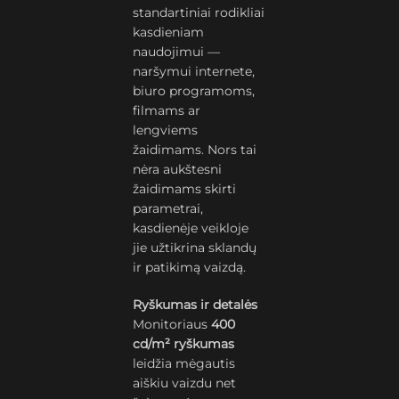
standartiniai rodikliai
kasdieniam
naudojimui —
naršymui internete,
biuro programoms,
filmams ar
lengviems
žaidimams. Nors tai
nėra aukštesni
žaidimams skirti
parametrai,
kasdienėje veikloje
jie užtikrina sklandų
ir patikimą vaizdą.
Ryškumas ir detalės
Monitoriaus
400
cd/m² ryškumas
leidžia mėgautis
aiškiu vaizdu net