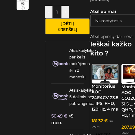
Atsiliepimai
-
+
ĮDĖTI Į
KREPŠELĮ
Atsiliepimų dar nėra.
Ieškai kažko
Atsiskaitykite
kito ?
per kelis
mokėjimus
iki 72
mėnesių.
Monitorius
Monit
Atsiskaitykite
AOC
AOC
5 dalimis be
24E4CV 23.8
CQ32G
„, IPS, FHD,
pabrangimo.
31.5 „,
120 Hz, 4 ms
QHD, 
Hz, 1 
50,49
€
×5
181,32
€
Su
mėn.
207,8
PVM
PVM
Į KREPŠELĮ