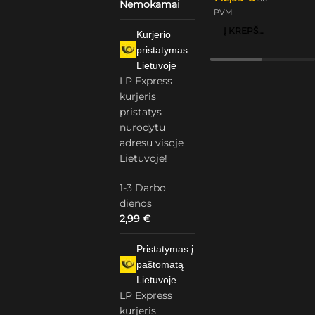
Nemokamai
PVM
Į KREPŠELĮ
Kurjerio
pristatymas
Lietuvoje
LP Express
kurjeris
pristatys
nurodytu
adresu visoje
Lietuvoje!
1-3 Darbo
dienos
2,99
€
Pristatymas į
paštomatą
Lietuvoje
LP Express
kurjeris