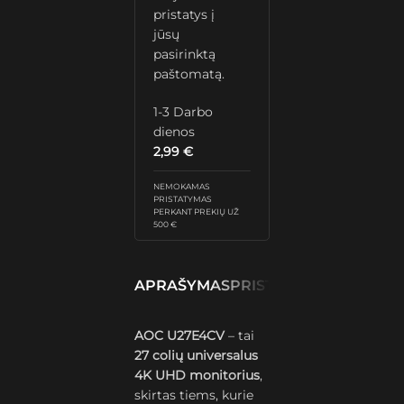
pristatys į
jūsų
pasirinktą
paštomatą.
1-3 Darbo
dienos
2,99
€
NEMOKAMAS
PRISTATYMAS
PERKANT PREKIŲ UŽ
500 €
APRAŠYMAS
PRISTATYMAS IR GRĄŽ
AOC U27E4CV
– tai
27 colių universalus
4K UHD monitorius
,
skirtas tiems, kurie