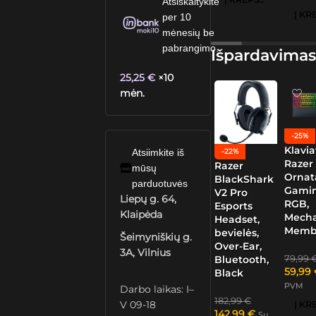
Atsiskaitykite
per 10
mėnesių be
pabrangimo.
Išpardavimas
25,25
€
×10
mėn.
-25%
Klavia
-22%
Atsiimkite iš
Razer
Razer
mūsų
Ornat
BlackShark
parduotuvės
Gamin
V2 Pro
Liepų g. 64,
RGB,
Esports
Klaipėda
Mech
Headset,
Memb
bevielės,
Šeimyniškių g.
Over-Ear,
3A, Vilnius
79,99
Bluetooth,
59,99
Black
PVM
Darbo laikas: I–
182,99
€
V 09-18
142,99
€
Su