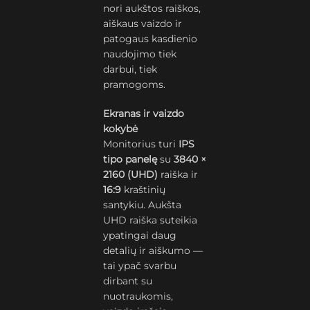
nori aukštos raiškos,
aiškaus vaizdo ir
patogaus kasdienio
naudojimo tiek
darbui, tiek
pramogoms.
Ekranas ir vaizdo
kokybė
Monitorius turi
IPS
tipo panelę
su
3840 ×
2160 (UHD)
raiška ir
16:9
kraštinių
santykiu. Aukšta
UHD raiška suteikia
ypatingai daug
detalių ir aiškumo —
tai ypač svarbu
dirbant su
nuotraukomis,