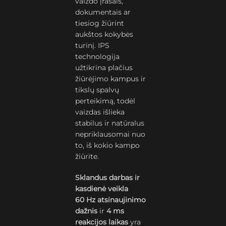
vaizdo įrašais,
dokumentais ar
tiesiog žiūrint
aukštos kokybės
turinį. IPS
technologija
užtikrina plačius
žiūrėjimo kampus ir
tikslų spalvų
perteikimą, todėl
vaizdas išlieka
stabilus ir natūralus
nepriklausomai nuo
to, iš kokio kampo
žiūrite.
Sklandus darbas ir
kasdienė veikla
60 Hz atsinaujinimo
dažnis
ir
4 ms
reakcijos laikas
yra