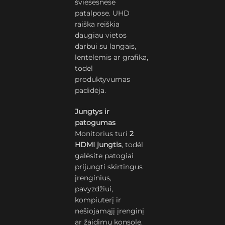
šviesesnėse
patalpose. UHD
raiška reiškia
daugiau vietos
darbui su langais,
lentelėmis ar grafika,
todėl
produktyvumas
padidėja.
Jungtys ir
patogumas
Monitorius turi
2
HDMI jungtis
, todėl
galėsite patogiai
prijungti skirtingus
įrenginius,
pavyzdžiui,
kompiuterį ir
nešiojamąjį įrenginį
ar žaidimų konsolę.