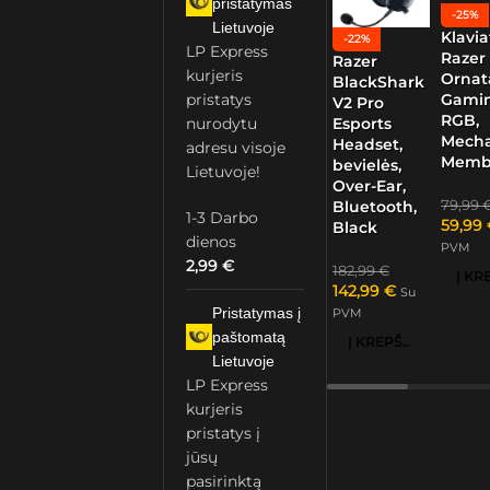
pristatymas
-25%
Lietuvoje
Klavia
-22%
LP Express
Razer
Razer
kurjeris
Ornat
BlackShark
Gamin
pristatys
V2 Pro
RGB,
nurodytu
Esports
Mech
Headset,
adresu visoje
Memb
bevielės,
Lietuvoje!
Over-Ear,
79,99
Bluetooth,
1-3 Darbo
59,99
Black
dienos
PVM
2,99
€
182,99
€
142,99
€
Su
Pristatymas į
PVM
paštomatą
Į KREPŠELĮ
Lietuvoje
LP Express
kurjeris
pristatys į
jūsų
pasirinktą