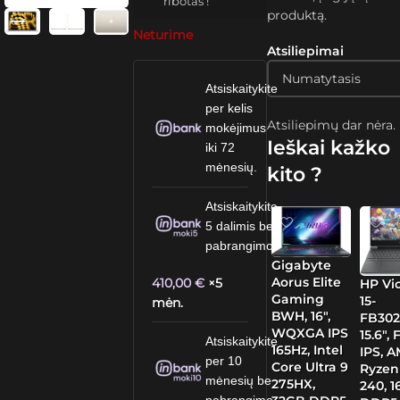
ribotas !
produktą.
Neturime
Atsiliepimai
Atsiskaitykite
per kelis
Atsiliepimų dar nėra.
mokėjimus
Ieškai kažko
iki 72
mėnesių.
kito ?
Atsiskaitykite
5 dalimis be
pabrangimo.
Gigabyte
Aorus Elite
410,00
€
×5
HP Vi
Gaming
15-
mėn.
BWH, 16″,
FB30
WQXGA IPS
15.6″,
Atsiskaitykite
165Hz, Intel
IPS, 
per 10
Core Ultra 9
Ryzen
mėnesių be
275HX,
240, 