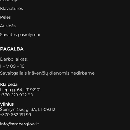
Klaviatūros
Pelės
Ausinės
Savaitės pasiūlymai
PAGALBA
Darbo laikas:
I – V 09 – 18
Savaitgaliais ir švenčių dienomis nedirbame
Klaipėda
Liepų g. 64, LT-92101
+370 629 922 90
Vilnius
Šeimyniškių g. 3A, LT-09312
+370 662 191 99
info@amberglow.lt