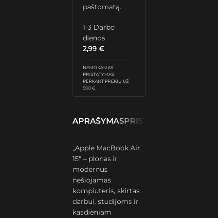
paštomatą.
1-3 Darbo
dienos
2,99
€
NEMOKAMAS
PRISTATYMAS
PERKANT PREKIŲ UŽ
500 €
APRAŠYMAS
PRISTATYMAS IR GRĄŽ
„Apple MacBook Air
15“ – plonas ir
modernus
nešiojamas
kompiuteris, skirtas
darbui, studijoms ir
kasdieniam