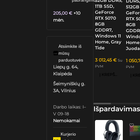
32GB DDR5,
pabrangimo.
DDR5
1TB SSD,
512GB
GeForce
GeFor
205,00
€
×10
RTX 5070
RTX 5
mėn.
8GB
8GB
GDDR7,
GDDR
Windows 11
Windo
Home, Gray
Home
Atsiimkite iš
Tide
Juoda
mūsų
3 012,45
€
parduotuvės
1 050,
Su
PVM
Liepų g. 64,
PVM
Klaipėda
Į KREPŠELĮ
Šeimyniškių g.
3A, Vilnius
Darbo laikas: I–
Išpardavimas
V 09-18
Nemokamai
Kurjerio