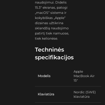
naudojimui. Didelis
15.3″ ekranas, patogi
„macOS“ sistema ir
kokybiškas „Apple“
dizainas užtikrina
sklandžią naudojimo
patirtį tiek namuose,
tiek kelionėse.
Techninės
specifikacijos
Apple
Modelis
MacBook Air
15″
Nordic (SWE)
Klaviatūra
klaviatūra