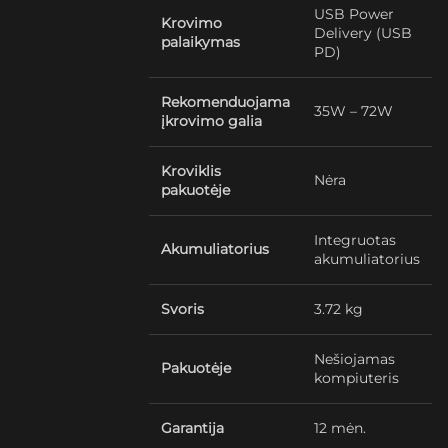
USB Power
Krovimo
Delivery (USB
palaikymas
PD)
Rekomenduojama
35W – 72W
įkrovimo galia
Kroviklis
Nėra
pakuotėje
Integruotas
Akumuliatorius
akumuliatorius
Svoris
3.72 kg
Nešiojamas
Pakuotėje
kompiuteris
Garantija
12 mėn.