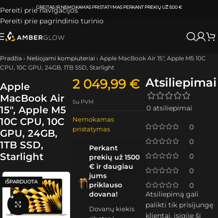
ATSIIMKITE UŽSAKYMĄ
KLAIPĖDOJE IR VILNIUJE
PER
0-3 DARBO DIENAS.
Pereiti prie navigacijos
Pereiti prie pagrindinio turinio
Pradžia
›
Nešiojami kompiuteriai
›
Apple MacBook Air 15″, Apple M5 10C
CPU, 10C GPU, 24GB, 1TB SSD, Starlight
Atsiliepimai
2 049,99
€
Apple
MacBook Air
Su PVM
0 atsiliepimai
15″, Apple M5
Nemokamas
10C CPU, 10C
0
pristatymas
GPU, 24GB,
0
1TB SSD,
Perkant
Starlight
0
prekių už 1500
€ ir daugiau
0
jums
IŠPARDUOTA
priklauso
0
dovana!
Atsiliepimą gali
Spustelėkite, kad padidintumėte
palikti tik prisijungę
Dovanų kiekis
klientai, įsigiję šį