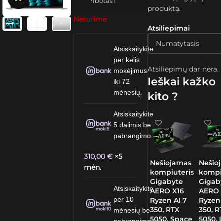
ribotas !
produktą.
Neturime
Atsiliepimai
Atsiskaitykite
per kelis
Atsiliepimų dar nėra.
mokėjimus
Ieškai kažko
iki 72
mėnesių.
kito ?
Atsiskaitykite
5 dalimis be
pabrangimo.
310,00
€
×5
Nešiojamas
Nešio
mėn.
kompiuteris
kompi
Gigabyte
Gigab
Atsiskaitykite
AERO X16
AERO 
per 10
Ryzen AI 7
Ryzen
350, RTX
350, 
mėnesių be
5050, Space
5050,