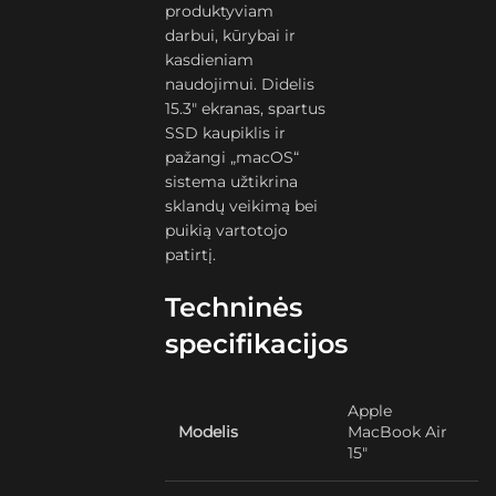
produktyviam
darbui, kūrybai ir
kasdieniam
naudojimui. Didelis
15.3″ ekranas, spartus
SSD kaupiklis ir
pažangi „macOS“
sistema užtikrina
sklandų veikimą bei
puikią vartotojo
patirtį.
Techninės
specifikacijos
Apple
Modelis
MacBook Air
15″