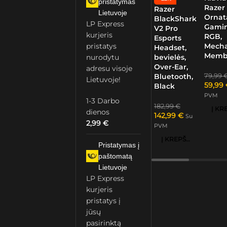
pristatymas
Razer
Razer
Lietuvoje
Ornat
BlackShark
LP Express
Gamin
V2 Pro
kurjeris
RGB,
Esports
Mech
pristatys
Headset,
Memb
nurodytu
bevielės,
Over-Ear,
adresu visoje
79,99
Bluetooth,
Lietuvoje!
59,99
Black
PVM
1-3 Darbo
182,99
€
dienos
142,99
€
Su
2,99
€
PVM
Į KREPŠELĮ
Pristatymas į
paštomatą
Lietuvoje
LP Express
kurjeris
pristatys į
jūsų
pasirinktą