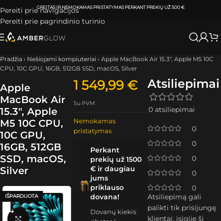
ATSIIMKITE UŽSAKYMĄ
KLAIPĖDOJE IR VILNIUJE
PER
0-3 DARBO DIENAS.
Pereiti prie navigacijos
Pereiti prie pagrindinio turinio
Pradžia
›
Nešiojami kompiuteriai
›
Apple MacBook Air 15.3″, Apple M5 10C
CPU, 10C GPU, 16GB, 512GB SSD, macOS, Silver
Atsiliepimai
1 549,99
€
Apple
MacBook Air
Su PVM
0 atsiliepimai
15.3″, Apple
Nemokamas
M5 10C CPU,
0
pristatymas
10C GPU,
0
16GB, 512GB
Perkant
SSD, macOS,
0
prekių už 1500
€ ir daugiau
Silver
0
jums
priklauso
0
dovana!
Atsiliepimą gali
IŠPARDUOTA
palikti tik prisijungę
Dovanų kiekis
klientai, įsigiję šį
Spustelėkite, kad padidintumėte