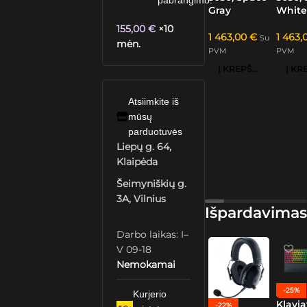
pabrangimo.
Gray
Whit
155,00
€
×10
1 463,00
€
1 463
Su
mėn.
PVM
PVM
Į KREPŠELĮ
Atsiimkite iš
mūsų
parduotuvės
Liepų g. 64,
Klaipėda
Šeimyniškių g.
3A, Vilnius
Išpardavimas
Darbo laikas: I–
V 09-18
Nemokamai
-25%
Kurjerio
Klavia
-22%