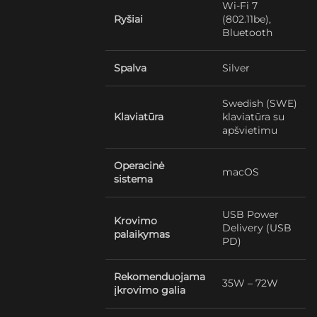
Wi-Fi 7
Ryšiai
(802.11be),
Bluetooth
Spalva
Silver
Swedish (SWE)
Klaviatūra
klaviatūra su
apšvietimu
Operacinė
macOS
sistema
USB Power
Krovimo
Delivery (USB
palaikymas
PD)
Rekomenduojama
35W – 72W
įkrovimo galia