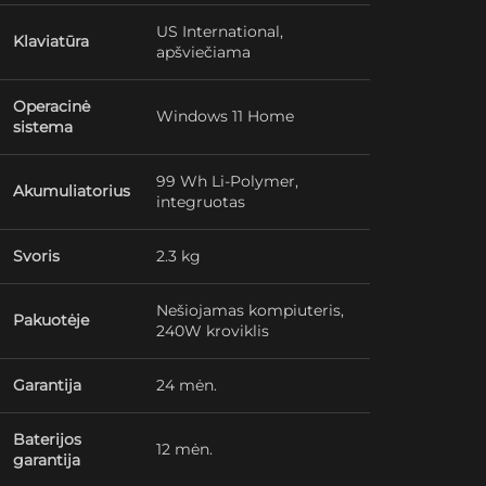
US International,
Klaviatūra
apšviečiama
Operacinė
Windows 11 Home
sistema
99 Wh Li-Polymer,
Akumuliatorius
integruotas
Svoris
2.3 kg
Nešiojamas kompiuteris,
Pakuotėje
240W kroviklis
Garantija
24 mėn.
Baterijos
12 mėn.
garantija