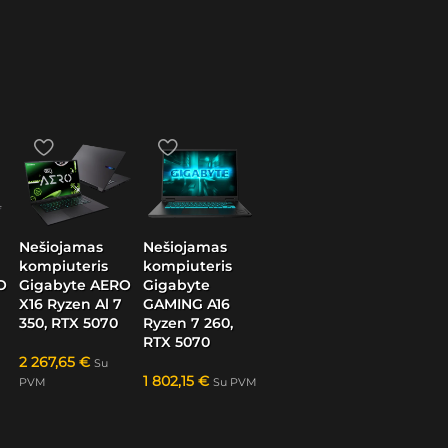
Nešiojamas
Nešiojamas
kompiuteris
kompiuteris
O
Gigabyte AERO
Gigabyte
X16 Ryzen Al 7
GAMING A16
350, RTX 5070
Ryzen 7 260,
RTX 5070
2 267,65
€
Su
1 802,15
€
PVM
Su PVM