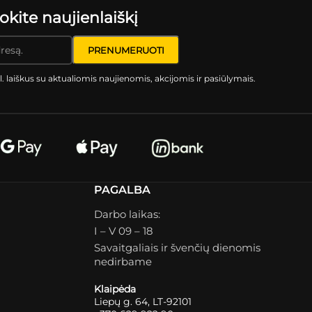
ite naujienlaiškį
l. laiškus su aktualiomis naujienomis, akcijomis ir pasiūlymais.
PAGALBA
Darbo laikas:
I – V 09 – 18
Savaitgaliais ir švenčių dienomis
nedirbame
Klaipėda
Liepų g. 64, LT-92101