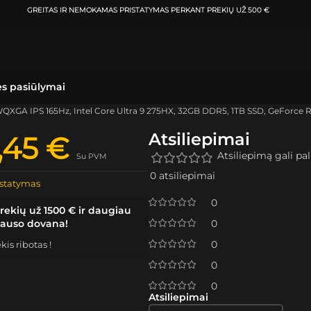
ATSIIMKITE UŽSAKYMĄ
KLAIPĖDOJE IR VIL
ės pasiūlymai
 WQXGA IPS 165Hz, Intel Core Ultra 9 275HX, 32GB DDR5, 1TB SSD, GeForc
Atsiliepimai
2,45
€
Atsiliepimą gali pali
Su PVM
0 atsiliepimai
statymas
0
rekių už 1500 € ir daugiau
lauso dovana!
0
0
is ribotas !
0
0
Atsiliepimai