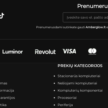
Prenumeruok
Prenumeruodami sutinkate gauti
Amberglow.lt
e
PREKIŲ KATEGORIJOS
Stacionarūs kompiuteriai
imas
Nešiojami kompiuteriai
ormacija
Kompiuterių komponentai
arantijos
Procesoriai
tika
Periferija