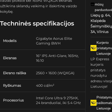
vaizdo plokštė bei 165Hz WQXGA ekranas
mūsų
užtikrina sklandų veikimą ir išskirtinę vaizdo
parduotuv
kokybę.
Liepų g. 64,
Klaipėda
Techninės specifikacijos
Šeimyniškių
3A, Vilnius
Gigabyte Aorus Elite
Modelis
Kurjerio
Gaming BWH
pristatym
Lietuvoje
16″ IPS Anti-Glare, 165Hz,
Ekranas
LP Express
16:10
kurjeris
pristatys
Ekrano raiška
2560 × 1600 (WQXGA)
nurodytu
adresu visoj
Ryškumas
400 cd/m²
Lietuvoje!
Pristatym
Intel Core Ultra 9 275HX,
Procesorius
24 branduoliai, iki 5.4 GHz
paštomat
Lietuvoje