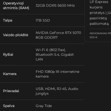
LP Express
Operatyvioji
32GB DDR5 5600 MHz
kurjeris
atmintis (RAM)
pristatys į j
pasirinktą
Talpa
1TB SSD
paštomatą.
NVIDIA GeForce RTX 5070
NEMOKAMAS PRI
Vaizdo plokštė
8GB GDDR7
500 €
Wi-Fi 6 (802.11ax),
Ryšiai
Bluetooth 5.4, Gigabit
LAN
FHD 1080p IR internetinė
Kamera
kamera
USB, HDMI, RJ-45, Audio
Prievadai
jungtys
Spalva
Gray Tide