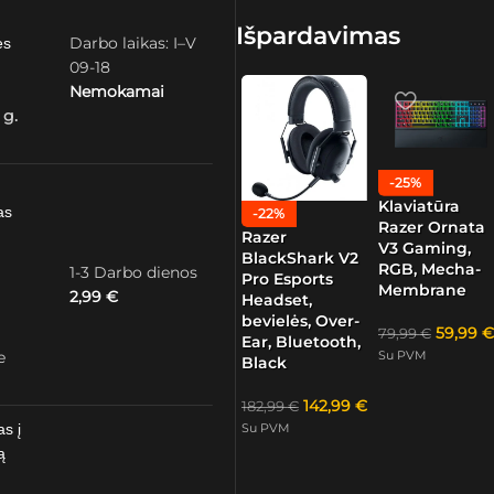
Išpardavimas
Darbo laikas: I–V
ės
09-18
Nemokamai
 g.
-25%
Klaviatūra
as
-22%
Razer Ornata
Razer
V3 Gaming,
BlackShark V2
RGB, Mecha-
1-3 Darbo dienos
Pro Esports
Membrane
2,99
€
Headset,
bevielės, Over-
59,99
€
79,99
€
Ear, Bluetooth,
Su PVM
e
Black
142,99
€
182,99
€
as į
Su PVM
ą