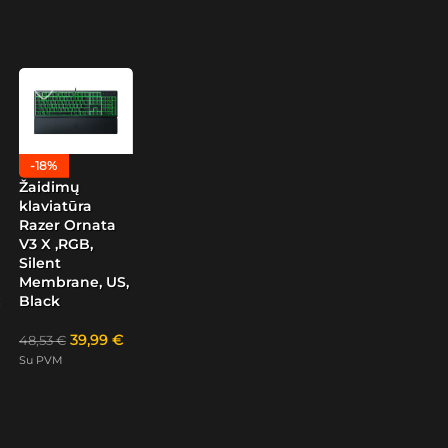
-18%
Žaidimų
klaviatūra
Razer Ornata
V3 X ,RGB,
Silent
Membrane, US,
Black
39,99
€
48,53
€
Su PVM