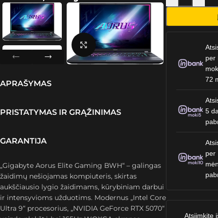
Spustelėkite, kad padidintumėte
Atsi
per 
mok
72 
APRAŠYMAS
Atsi
5 da
PRISTATYMAS IR GRĄŽINIMAS
pab
GARANTIJA
Atsi
per
mėn
„Gigabyte Aorus Elite Gaming BWH“ – galingas
pab
žaidimų nešiojamas kompiuteris, skirtas
aukščiausio lygio žaidimams, kūrybiniam darbui
ir intensyvioms užduotims. Modernus „Intel Core
Ultra 9“ procesorius, „NVIDIA GeForce RTX 5070“
Atsiimkite i