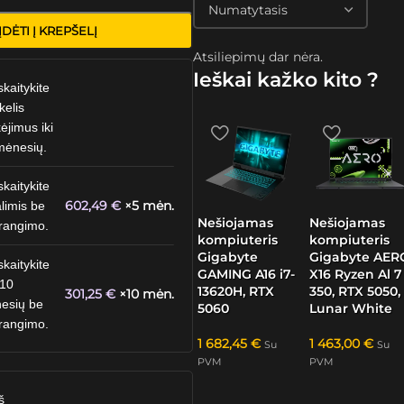
ĮDĖTI Į KREPŠELĮ
Atsiliepimų dar nėra.
Ieškai kažko kito ?
skaitykite
kelis
ėjimus iki
mėnesių.
skaitykite
602,49
€
×5 mėn.
limis be
Nešiojamas
Nešiojamas
rangimo.
kompiuteris
kompiuteris
Gigabyte
Gigabyte AER
skaitykite
GAMING A16 i7-
X16 Ryzen Al 7
 10
13620H, RTX
350, RTX 5050,
301,25
€
×10 mėn.
esių be
5060
Lunar White
rangimo.
1 682,45
€
1 463,00
€
Su
Su
PVM
PVM
š