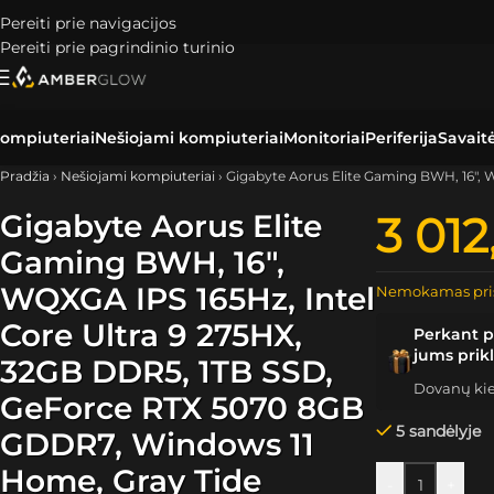
Pereiti prie navigacijos
Pereiti prie pagrindinio turinio
ompiuteriai
Nešiojami kompiuteriai
Monitoriai
Periferija
Savait
Pradžia
›
Nešiojami kompiuteriai
›
Gigabyte Aorus Elite Gaming BWH, 16″,
Gigabyte Aorus Elite
3 01
Gaming BWH, 16″,
WQXGA IPS 165Hz, Intel
Nemokamas pri
Core Ultra 9 275HX,
Perkant p
jums prik
32GB DDR5, 1TB SSD,
Dovanų kiek
GeForce RTX 5070 8GB
5 sandėlyje
GDDR7, Windows 11
Home, Gray Tide
-
+