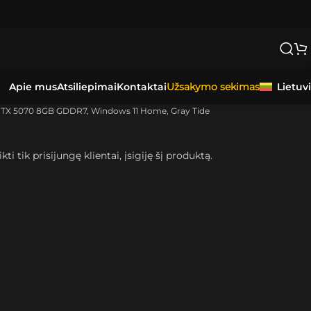
NIUJE
PER
0-3 DARBO DIENAS.
Apie mus
Atsiliepimai
Kontaktai
Lietuv
Užsakymo sekimas
e RTX 5070 8GB GDDR7, Windows 11 Home, Gray Tide
kti tik prisijungę klientai, įsigiję šį produktą.