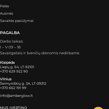
Pelės
Ausinės
Savaitės pasiūlymai
PAGALBA
Darbo laikas:
I – V 09 – 18
Savaitgaliais ir švenčių dienomis nedirbame
Klaipėda
Liepų g. 64, LT-92101
+370 629 922 90
Vilnius
Šeimyniškių g. 3A, LT-09312
+370 662 191 99
info@amberglow.lt
MUS ĮVERTINO