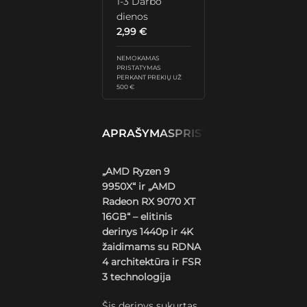
1-3 Darbo
dienos
2,99
€
NEMOKAMAS
PRISTATYMAS
PERKANT PREKIŲ UŽ
500 €
APRAŠYMAS
PRISTATYMAS IR GRĄŽ
„AMD Ryzen 9
9950X“ ir „AMD
Radeon RX 9070 XT
16GB“ – elitinis
derinys 1440p ir 4K
žaidimams su RDNA
4 architektūra ir FSR
3 technologija
Šis derinys sukurtas