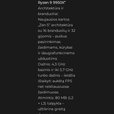
Ryzen 9 9950X“
Architektūra ir
branduoliai:
Naujausios kartos
„Zen 5“ architektūra
su 16 branduolių ir 32
gijomis – puikus
pasirinkimas
žaidimams, kūrybai
ir daugiafunkcinėms
užduotims.
Dažnis: 4,3 GHz
bazinis ir iki 5,7 GHz
turbo dažnis – leidžia
išlaikyti aukštą FPS
net reikliausiuose
žaidimuose.
Atmintis: 80 MB (L2
+ L3) talpykla –
užtikrina greitą