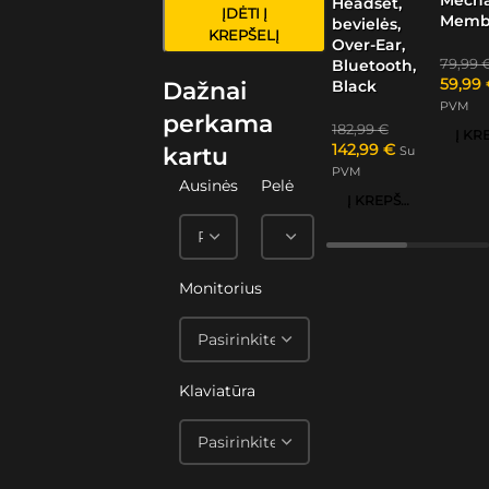
Headset,
ĮDĖTI Į
Memb
bevielės,
KREPŠELĮ
Over-Ear,
79,99
Bluetooth,
59,99
Black
Dažnai
PVM
perkama
182,99
€
142,99
€
kartu
Su
PVM
Ausinės
Pelė
Į KREPŠELĮ
Monitorius
Klaviatūra