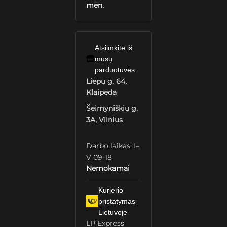
mėn.
Atsiimkite iš
mūsų
parduotuvės
Liepų g. 64,
Klaipėda
Šeimyniškių g.
3A, Vilnius
Darbo laikas: I–
V 09-18
Nemokamai
Kurjerio
pristatymas
Lietuvoje
LP Express