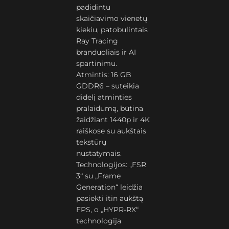
padidintu
skaičiavimo vienetų
kiekiu, patobulintais
Ray Tracing
branduoliais ir AI
spartinimu.
Atmintis: 16 GB
GDDR6 – suteikia
didelį atminties
pralaidumą, būtina
žaidžiant 1440p ir 4K
raiškose su aukštais
tekstūrų
nustatymais.
Technologijos: „FSR
3“ su „Frame
Generation“ leidžia
pasiekti itin aukštą
FPS, o „HYPR-RX“
technologija