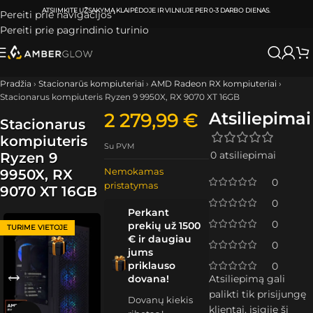
ATSIIMKITE UŽSAKYMĄ
KLAIPĖDOJE IR VILNIUJE
PER
0-3 DARBO DIENAS.
Pereiti prie navigacijos
Pereiti prie pagrindinio turinio
Pradžia
›
Stacionarūs kompiuteriai
›
AMD Radeon RX kompiuteriai
›
Stacionarus kompiuteris Ryzen 9 9950X, RX 9070 XT 16GB
Atsiliepimai
2 279,99
€
Stacionarus
kompiuteris
Su PVM
0 atsiliepimai
Ryzen 9
Nemokamas
9950X, RX
0
pristatymas
9070 XT 16GB
0
Perkant
0
prekių už 1500
TURIME VIETOJE
€ ir daugiau
0
jums
priklauso
0
dovana!
Atsiliepimą gali
palikti tik prisijungę
Dovanų kiekis
klientai, įsigiję šį