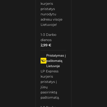
kurjeris
pristatys
nurodytu
adresu visoje
Lietuvoje!
1-3 Darbo
dienos
2,99
€
Pristatymas į
paštomatą
Lietuvoje
LP Express
kurjeris
pristatys į
jūsų
pasirinktą
paštomatą.