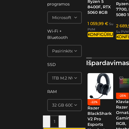
Ryzen 5
Ryzen
programos
8400F, RTX
7700,
5060 8GB
5080 
1 059,99
€
Su
2 689
PVM
Wi-Fi +
Su PVM
KONFIGŪRUOTI
KONF
Bluetooth
Išpardavimas
SSD
RAM
-25%
Klavia
-22%
Razer
Razer
Ornat
BlackShark
Gamin
V2 Pro
-
+
RGB,
Esports
Mech