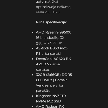
automatiškai
optimizuoja našumą
realiuoju laiku
Pilna specifikacija:
AMD Ryzen 9 9950X:
16 branduolių, 32
gijų, 4.3-5.7GHz
ASRock B850 PRO
RS
arba panaši
DeepCool AG620 BK
ARGB V2
arba
panašus
32GB (2x16GB) DDR5
6000MHz | Corsair
Vengeance
arba
panašūs
Kingston NV3 1TB
NVMe M.2 SSD
AMD Radeon RX