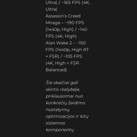
Ultra) / ~165 FPS (4K,
Ultra)
Assassin’s Creed
Mirage – ~190 FPS
(1440p, High) / ~140
FPS (4K, High)
Alan Wake 2 – ~150
FPS (1440p, High RT
+ FSR) / ~105 FPS
(4K, High + FSR
Balanced)
Šie skaičiai gali
skirtis realybėje,
priklausomai nuo
konkrečių žaidimo
nustatymų,
optimizacijos ir kitų
sistemos
komponentų