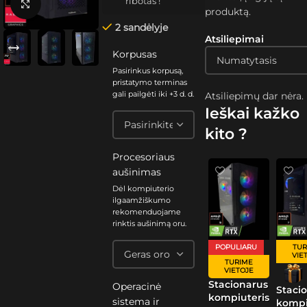
ribotas !
Spustelėkite, kad padidintumėte
produktą.
2 sandėlyje
Atsiliepimai
Korpusas
Pasirinkus korpusą,
pristatymo terminas
gali pailgėti iki +3 d. d.
Atsiliepimų dar nėra.
Ieškai kažko
kito ?
Procesoriaus
aušinimas
Dėl kompiuterio
ilgaamžiškumo
rekomenduojame
rinktis aušinimą oru.
POPULIARU
TUR
VIE
TURIME
VIETOJE
Stacionarus
Operacinė
Staci
kompiuteris
sistema ir
kompi