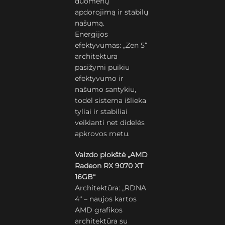
duomenų
apdorojimą ir stabilų
našumą.
Energijos
efektyvumas: „Zen 5“
architektūra
pasižymi puikiu
efektyvumo ir
našumo santykiu,
todėl sistema išlieka
tyliai ir stabiliai
veikianti net didelės
apkrovos metu.
Vaizdo plokštė „AMD
Radeon RX 9070 XT
16GB“
Architektūra: „RDNA
4“ – naujos kartos
AMD grafikos
architektūra su