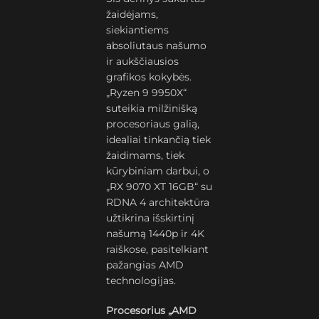
žaidėjams,
siekiantiems
absoliutaus našumo
ir aukščiausios
grafikos kokybės.
„Ryzen 9 9950X“
suteikia milžinišką
procesoriaus galią,
idealiai tinkančią tiek
žaidimams, tiek
kūrybiniam darbui, o
„RX 9070 XT 16GB“ su
RDNA 4 architektūra
užtikrina išskirtinį
našumą 1440p ir 4K
raiškose, pasitelkiant
pažangias AMD
technologijas.
Procesorius „AMD