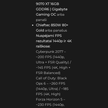
9070 XT 16GB
GDDR6 | Gigabyte
Gaming OC
arba
panaši
Chieftec 850W 80+
Gold
arba panašus
Nuspėjami FPS
rezultatai 1440p ir 4K
raiškose:
Cyberpunk 2077 –
~200 FPS (1440p,
Ultra + FSR Quality) /
~145 FPS (4K, High +
FSR Balanced)
Call of Duty: Black
Ops 6 – ~260 FPS
(1440p, Ultra) / ~185
FPS (4K, High)
Forza Horizon 5 –
~230 FPS (1440p,