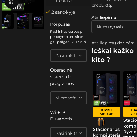
ribotas !
Spustelėkite, kad padidintumėte
produktą.
2 sandėlyje
Atsiliepimai
Korpusas
Pasirinkus korpusą,
pristatymo terminas
gali pailgėti iki +3 d. d.
Atsiliepimų dar nėra.
Ieškai kažko
kito ?
Operacinė
sistema ir
programos
TURIME
TUR
Wi-Fi +
VIETOJE
VIE
Bluetooth
Staci
kompi
Stacionarus
Ryzen
kompiuteris