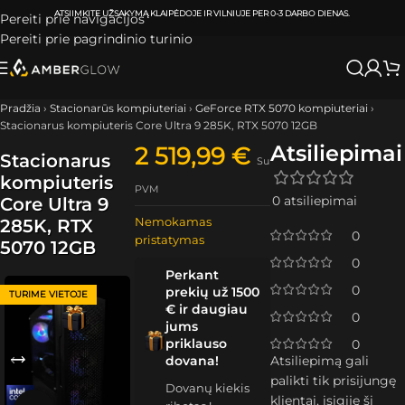
ATSIIMKITE UŽSAKYMĄ
KLAIPĖDOJE IR VILNIUJE
PER
0-3 DARBO DIENAS.
Pereiti prie navigacijos
Pereiti prie pagrindinio turinio
Pradžia
›
Stacionarūs kompiuteriai
›
GeForce RTX 5070 kompiuteriai
›
Stacionarus kompiuteris Core Ultra 9 285K, RTX 5070 12GB
Atsiliepimai
2 519,99
€
Stacionarus
Su
kompiuteris
PVM
0 atsiliepimai
Core Ultra 9
Nemokamas
285K, RTX
0
pristatymas
5070 12GB
0
Perkant
0
prekių už 1500
TURIME VIETOJE
€ ir daugiau
0
jums
priklauso
0
dovana!
Atsiliepimą gali
palikti tik prisijungę
Dovanų kiekis
klientai, įsigiję šį