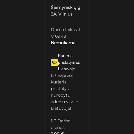
Šeimyniškių g.
3A, Vilnius
Darbo laikas: I–
V 09-18
Nemokamai
Kurjerio
pristatymas
Lietuvoje
LP Express
kurjeris
pristatys
nurodytu
adresu visoje
Lietuvoje!
1-3 Darbo
dienos