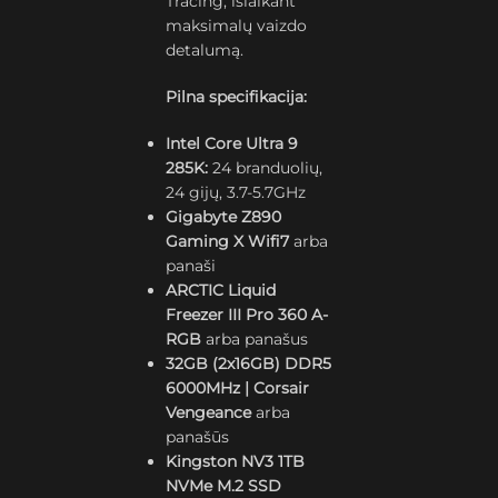
Tracing, išlaikant
maksimalų vaizdo
detalumą.
Pilna specifikacija:
Intel Core Ultra 9
285K:
24 branduolių,
24 gijų, 3.7-5.7GHz
Gigabyte Z890
Gaming X Wifi7
arba
panaši
ARCTIC Liquid
Freezer III Pro 360 A-
RGB
arba panašus
32GB (2x16GB) DDR5
6000MHz | Corsair
Vengeance
arba
panašūs
Kingston NV3 1TB
NVMe M.2 SSD