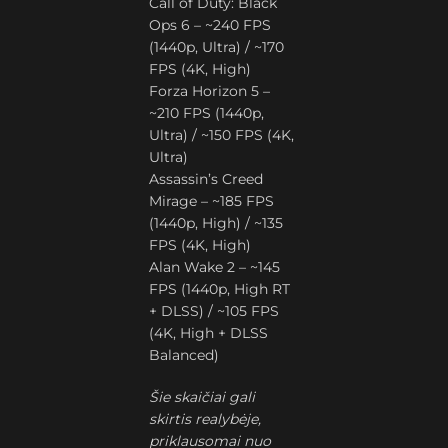
Call of Duty: Black
Ops 6 – ~240 FPS
(1440p, Ultra) / ~170
FPS (4K, High)
Forza Horizon 5 –
~210 FPS (1440p,
Ultra) / ~150 FPS (4K,
Ultra)
Assassin’s Creed
Mirage – ~185 FPS
(1440p, High) / ~135
FPS (4K, High)
Alan Wake 2 – ~145
FPS (1440p, High RT
+ DLSS) / ~105 FPS
(4K, High + DLSS
Balanced)
Šie skaičiai gali
skirtis realybėje,
priklausomai nuo