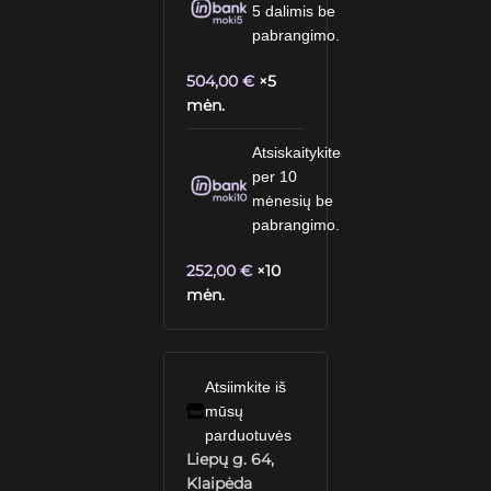
5 dalimis be
pabrangimo.
504,00
€
×5
mėn.
Atsiskaitykite
per 10
mėnesių be
pabrangimo.
252,00
€
×10
mėn.
Atsiimkite iš
mūsų
parduotuvės
Liepų g. 64,
Klaipėda