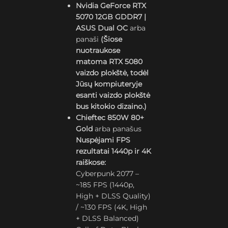
Nvidia GeForce RTX
5070 12GB GDDR7 |
ASUS Dual OC
arba
panaši
(Šiose
nuotraukose
matoma RTX 5080
vaizdo plokštė, todėl
Jūsų kompiuteryje
esanti vaizdo plokštė
bus kitokio dizaino.)
Chieftec 850W 80+
Gold
arba panašus
Nuspėjami FPS
rezultatai 1440p ir 4K
raiškose:
Cyberpunk 2077 –
~185 FPS (1440p,
High + DLSS Quality)
/ ~130 FPS (4K, High
+ DLSS Balanced)