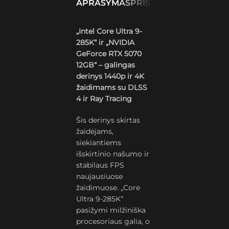
APRAŠYMAS
PRISTATYMAS IR GRĄŽ
„Intel Core Ultra 9-
285K“ ir „NVIDIA
GeForce RTX 5070
12GB“ – galingas
derinys 1440p ir 4K
žaidimams su DLSS
4 ir Ray Tracing
Šis derinys skirtas
žaidėjams,
siekiantiems
išskirtinio našumo ir
stabilaus FPS
naujausiuose
žaidimuose. „Core
Ultra 9-285K“
pasižymi milžiniška
procesoriaus galia, o