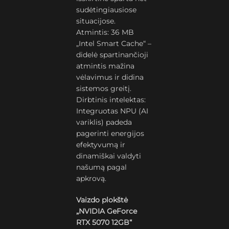
sudėtingiausiose
situacijose.
Atmintis: 36 MB
„Intel Smart Cache“ –
didelė spartinančioji
atmintis mažina
vėlavimus ir didina
sistemos greitį.
Dirbtinis intelektas:
Integruotas NPU (AI
variklis) padeda
pagerinti energijos
efektyvumą ir
dinamiškai valdyti
našumą pagal
apkrovą.
Vaizdo plokštė
„NVIDIA GeForce
RTX 5070 12GB“