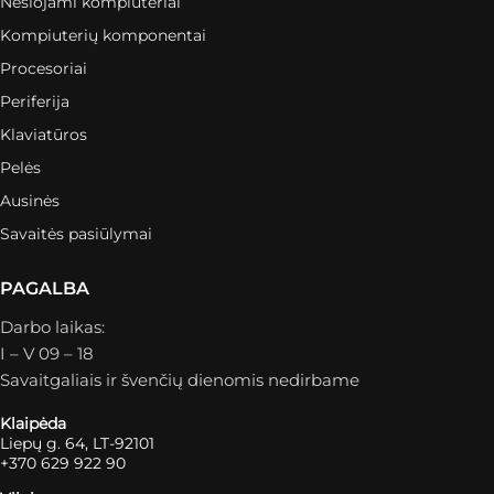
Nešiojami kompiuteriai
Kompiuterių komponentai
Procesoriai
Periferija
Klaviatūros
Pelės
Ausinės
Savaitės pasiūlymai
PAGALBA
Darbo laikas:
I – V 09 – 18
Savaitgaliais ir švenčių dienomis nedirbame
Klaipėda
Liepų g. 64, LT-92101
+370 629 922 90