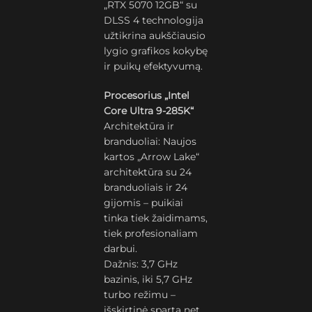
„RTX 5070 12GB“ su
DLSS 4 technologija
užtikrina aukščiausio
lygio grafikos kokybę
ir puikų efektyvumą.
Procesorius „Intel
Core Ultra 9-285K“
Architektūra ir
branduoliai: Naujos
kartos „Arrow Lake“
architektūra su 24
branduoliais ir 24
gijomis – puikiai
tinka tiek žaidimams,
tiek profesionaliam
darbui.
Dažnis: 3,7 GHz
bazinis, iki 5,7 GHz
turbo režimu –
išskirtinė sparta net