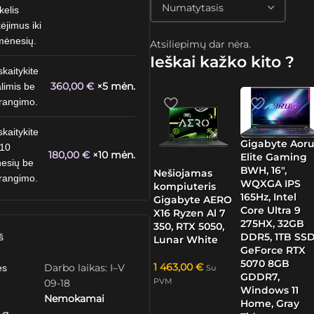
kelis
ėjimus iki
mėnesių.
Atsiliepimų dar nėra.
Ieškai kažko kito ?
skaitykite
360,00
€
×5 mėn.
limis be
rangimo.
skaitykite
Gigabyte Aoru
 10
180,00
€
×10 mėn.
Elite Gaming
esių be
BWH, 16″,
Nešiojamas
rangimo.
WQXGA IPS
kompiuteris
165Hz, Intel
Gigabyte AERO
Core Ultra 9
X16 Ryzen Al 7
275HX, 32GB
350, RTX 5050,
DDR5, 1TB SSD
š
Lunar White
GeForce RTX
5070 8GB
1 463,00
€
Darbo laikas: I–V
ės
Su
GDDR7,
PVM
09-18
Windows 11
Nemokamai
Home, Gray