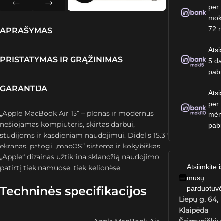
per 
mok
72 
APRAŠYMAS
Atsi
PRISTATYMAS IR GRĄŽINIMAS
5 da
pab
GARANTIJA
Atsi
per
„Apple MacBook Air 15“ – plonas ir modernus
mėn
nešiojamas kompiuteris, skirtas darbui,
pab
studijoms ir kasdieniam naudojimui. Didelis 15.3″
ekranas, patogi „macOS“ sistema ir kokybiškas
„Apple“ dizainas užtikrina sklandžią naudojimo
Atsiimkite i
patirtį tiek namuose, tiek kelionėse.
mūsų
Techninės specifikacijos
parduotuv
Liepų g. 64,
Klaipėda