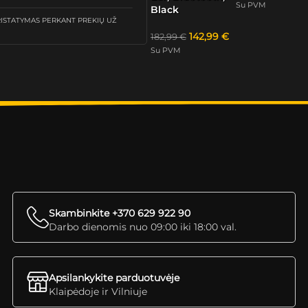
Su PVM
Black
STATYMAS PERKANT PREKIŲ UŽ
142,99
€
182,99
€
Su PVM
Skambinkite +370 629 922 90
Darbo dienomis nuo 09:00 iki 18:00 val.
Apsilankykite parduotuvėje
Klaipėdoje ir Vilniuje