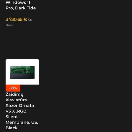
Windows 11
Pro, Dark Tide
3 730,65
€
Su
PVM
-18%
Žaidimų
klaviatūra
Razer Ornata
V3 X ,RGB,
Silent
Membrane, US,
Black