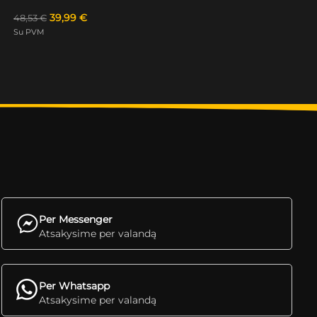
39,99
€
48,53
€
Su PVM
Per Messenger
Atsakysime per valandą
Per Whatsapp
Atsakysime per valandą