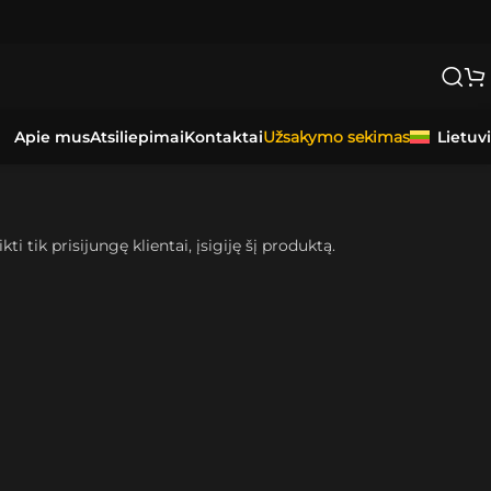
Apie mus
Atsiliepimai
Kontaktai
Lietuv
Užsakymo sekimas
kti tik prisijungę klientai, įsigiję šį produktą.