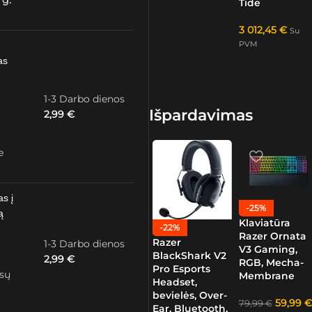
 g.
Tide
3 012,45
€
Su
PVM
as
1-3 Darbo dienos
Išpardavimas
2,99
€
e
as į
-25%
ą
Klaviatūra
-22%
Razer Ornata
Razer
1-3 Darbo dienos
V3 Gaming,
BlackShark V2
2,99
€
RGB, Mecha-
Pro Esports
ūsų
Membrane
Headset,
bevielės, Over-
59,99
€
79,99
€
Ear, Bluetooth,