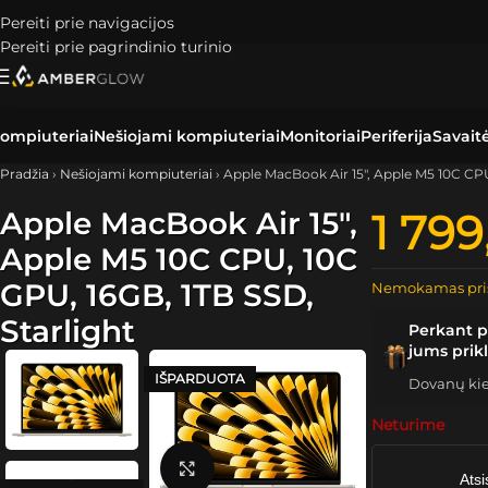
Pereiti prie navigacijos
Pereiti prie pagrindinio turinio
ompiuteriai
Nešiojami kompiuteriai
Monitoriai
Periferija
Savait
Pradžia
›
Nešiojami kompiuteriai
›
Apple MacBook Air 15″, Apple M5 10C CPU
Apple MacBook Air 15″,
1 79
Apple M5 10C CPU, 10C
GPU, 16GB, 1TB SSD,
Nemokamas pri
Starlight
Perkant p
jums prik
IŠPARDUOTA
Dovanų kiek
Neturime
Spustelėkite, kad padidintumėte
Atsi