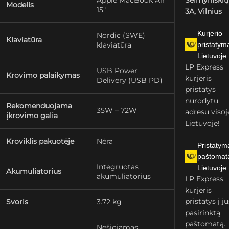
Apple MacBook Air
Šeimyniškių
Modelis
15″
3A, Vilnius
Kurjerio
Nordic (SWE)
Klaviatūra
klaviatūra
pristatym
Lietuvoje
LP Express
USB Power
Krovimo palaikymas
kurjeris
Delivery (USB PD)
pristatys
nurodytu
Rekomenduojama
35W – 72W
adresu visoj
įkrovimo galia
Lietuvoje!
Kroviklis pakuotėje
Nėra
Pristatym
paštomat
Integruotas
Lietuvoje
Akumuliatorius
akumuliatorius
LP Express
kurjeris
pristatys į j
Svoris
3.72 kg
pasirinktą
paštomatą.
Nešiojamas