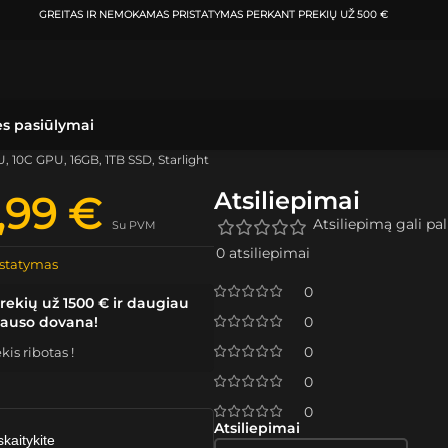
GREITAS IR NEMOKAMAS PRISTATYMAS
PERKANT PREKIŲ UŽ 500 €
ės pasiūlymai
, 10C GPU, 16GB, 1TB SSD, Starlight
Atsiliepimai
9,99
€
Atsiliepimą gali pali
Su PVM
0 atsiliepimai
statymas
0
rekių už 1500 € ir daugiau
lauso dovana!
0
0
is ribotas !
0
0
Atsiliepimai
skaitykite