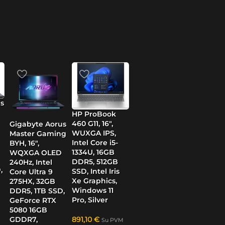
s
HP ProBook
460 G11, 16″,
Gigabyte Aorus
WUXGA IPS,
Master Gaming
Intel Core i5-
BYH, 16″,
1334U, 16GB
WQXGA OLED
DDR5, 512GB
240Hz, Intel
,
SSD, Intel Iris
Core Ultra 9
Xe Graphics,
275HX, 32GB
Windows 11
DDR5, 1TB SSD,
Pro, Silver
GeForce RTX
5080 16GB
GDDR7,
891,10
€
Su PVM