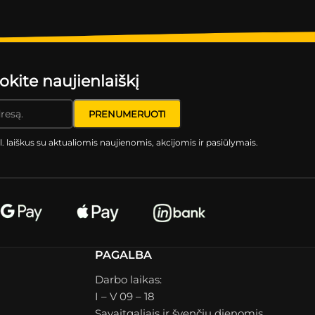
ite naujienlaiškį
l. laiškus su aktualiomis naujienomis, akcijomis ir pasiūlymais.
PAGALBA
Darbo laikas:
I – V 09 – 18
Savaitgaliais ir švenčių dienomis