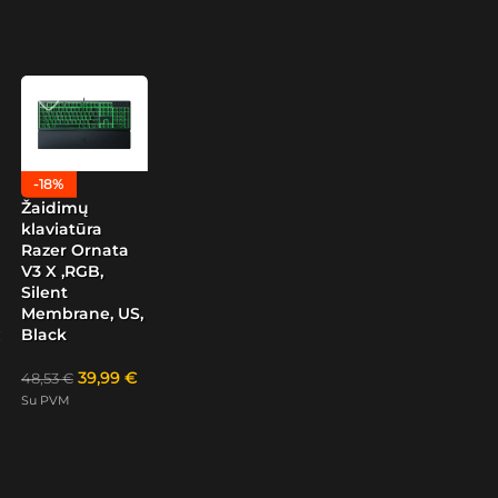
-18%
Žaidimų
klaviatūra
Razer Ornata
V3 X ,RGB,
Silent
Membrane, US,
Black
39,99
€
48,53
€
Su PVM