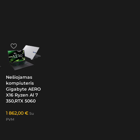
Nešiojamas
kompiuteris
Gigabyte AERO
X16 Ryzen Al 7
350,RTX 5060
1 862,00
€
Su
PVM