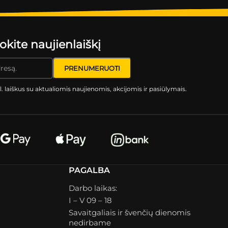
ite naujienlaiškį
l. laiškus su aktualiomis naujienomis, akcijomis ir pasiūlymais.
PAGALBA
Darbo laikas:
I – V 09 – 18
Savaitgaliais ir švenčių dienomis
nedirbame