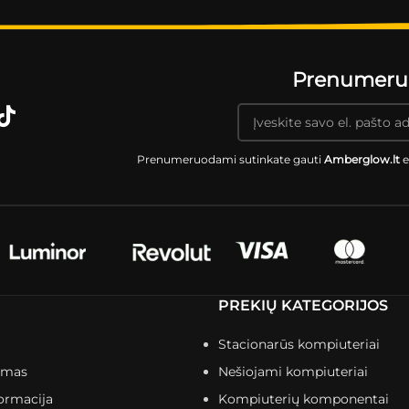
Prenumeruok
Prenumeruodami sutinkate gauti
Amberglow.lt
e
PREKIŲ KATEGORIJOS
Stacionarūs kompiuteriai
imas
Nešiojami kompiuteriai
ormacija
Kompiuterių komponentai