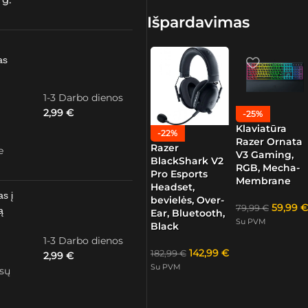
 g.
Išpardavimas
as
1-3 Darbo dienos
2,99
€
-25%
Klaviatūra
-22%
Razer Ornata
Razer
e
V3 Gaming,
BlackShark V2
RGB, Mecha-
Pro Esports
Membrane
Headset,
as į
bevielės, Over-
59,99
€
79,99
€
ą
Ear, Bluetooth,
Su PVM
Black
1-3 Darbo dienos
142,99
€
182,99
€
2,99
€
Su PVM
ūsų