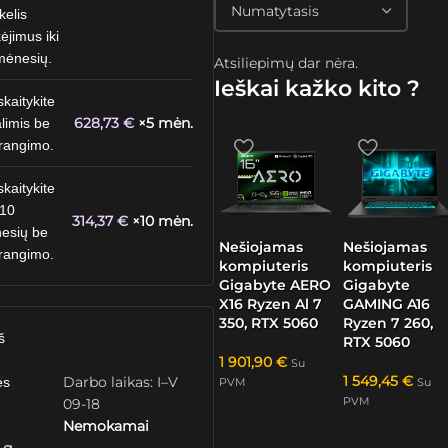
kelis
ėjimus iki
mėnesių.
Atsiliepimų dar nėra.
Ieškai kažko kito ?
skaitykite
628,73
€
×5 mėn.
limis be
rangimo.
skaitykite
 10
314,37
€
×10 mėn.
esių be
Nešiojamas
Nešiojamas
rangimo.
kompiuteris
kompiuteris
Gigabyte AERO
Gigabyte
X16 Ryzen Al 7
GAMING A16
350, RTX 5060
Ryzen 7 260,
š
RTX 5060
1 901,90
€
Su
1 549,45
€
Darbo laikas: I–V
ės
PVM
Su
PVM
09-18
Nemokamai