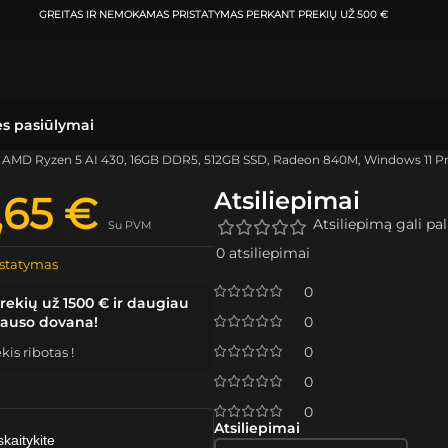
GREITAS IR NEMOKAMAS PRISTATYMAS
PERKANT PREKIŲ UŽ 500 €
ės pasiūlymai
 AMD Ryzen 5 AI 430, 16GB DDR5, 512GB SSD, Radeon 840M, Windows 11 Pro,
Atsiliepimai
,65
€
Atsiliepimą gali pali
Su PVM
0 atsiliepimai
statymas
0
rekių už 1500 € ir daugiau
lauso dovana!
0
0
is ribotas !
0
0
Atsiliepimai
skaitykite