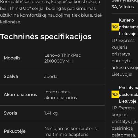
Šeimyniškių
Kompaktiškas dizainas, kokybiška konstrukcija
3A, Vilnius
bei „ThinkPad“ serijai būdingas patikimumas
užtikrina komfortišką naudojimą tiek biure, tiek
Kurjerio
kelionėse.
pristatym
Lietuvoje
Techninės specifikacijos
LP Express
kurjeris
pristatys
Lenovo ThinkPad
Modelis
nurodytu
21X0000VMH
adresu visoj
Lietuvoje!
Spalva
Juoda
Pristatym
Integruotas
Akumuliatorius
paštomat
akumuliatorius
Lietuvoje
LP Express
Svoris
1.41 kg
kurjeris
pristatys į j
pasirinktą
Nešiojamas kompiuteris,
Pakuotėje
maitinimo adapteris
paštomatą.