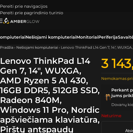
Pereiti prie navigacijos
Pereiti prie pagrindinio turinio
ompiuteriai
Nešiojami kompiuteriai
Monitoriai
Periferija
Savait
Pradžia
›
Nešiojami kompiuteriai
›
Lenovo ThinkPad L14 Gen 7, 14″, WUXGA,
Lenovo ThinkPad L14
3 143
Gen 7, 14″, WUXGA,
AMD Ryzen 5 AI 430,
Nemokamas pri
16GB DDR5, 512GB SSD,
Perkant p
jums prik
Radeon 840M,
Dovanų kiek
Windows 11 Pro, Nordic
Neturime
apšviečiama klaviatūra,
Pirštų antspaudų
Atsi