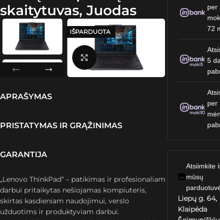
skaitytuvas, Juodas
per 
mok
72 
IŠPARDUOTA
Atsi
Spustelėkite, kad padidintumėte
5 da
pab
Atsi
APRAŠYMAS
per
mėn
PRISTATYMAS IR GRĄŽINIMAS
pab
GARANTIJA
Atsiimkite i
mūsų
„Lenovo ThinkPad“ – patikimas ir profesionaliam
parduotuv
darbui pritaikytas nešiojamas kompiuteris,
Liepų g. 64,
skirtas kasdieniam naudojimui, verslo
Klaipėda
užduotims ir produktyviam darbui.