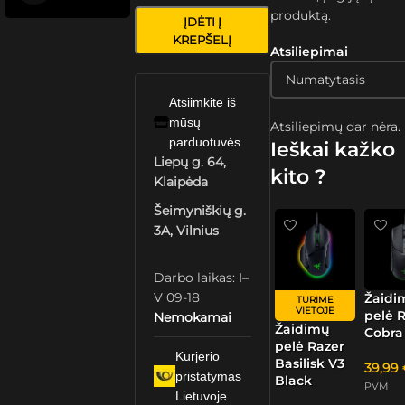
produktą.
ĮDĖTI Į
KREPŠELĮ
Atsiliepimai
Atsiimkite iš
mūsų
Atsiliepimų dar nėra.
parduotuvės
Ieškai kažko
Liepų g. 64,
kito ?
Klaipėda
Šeimyniškių g.
3A, Vilnius
Darbo laikas: I–
V 09-18
Žaidi
TURIME
VIETOJE
pelė 
Nemokamai
Žaidimų
Cobra
pelė Razer
Kurjerio
Basilisk V3
39,99
pristatymas
Black
PVM
Lietuvoje