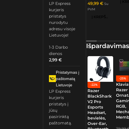
49,99
€
LP Express
Su
PVM
kurjeris
pristatys
Į KREPŠELĮ
nurodytu
adresu visoje
Lietuvoje!
Išpardavimas
1-3 Darbo
dienos
2,99
€
Pristatymas į
paštomatą
-25%
Klavia
Lietuvoje
-22%
Razer
Razer
LP Express
Ornat
BlackShark
kurjeris
Gamin
V2 Pro
pristatys į
RGB,
Esports
jūsų
Mech
Headset,
pasirinktą
Memb
bevielės,
paštomatą.
Over-Ear,
79,99