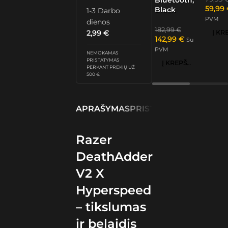
Bluetooth,
59,99
Black
1-3 Darbo
PVM
dienos
182,99
€
2,99
€
142,99
€
Su
PVM
NEMOKAMAS
PRISTATYMAS
Į KREPŠELĮ
PERKANT PREKIŲ UŽ
500 €
APRAŠYMAS
PRISTATYMAS IR GRĄŽ
Razer
DeathAdder
V2 X
Hyperspeed
– tikslumas
ir belaidis