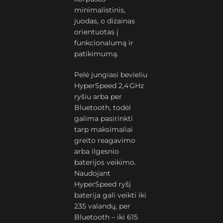
minimalistinis,
juodas, o dizainas
orientuotas į
funkcionalumą ir
patikimumą.
Pelė jungiasi bevieliu
HyperSpeed 2,4 GHz
ryšiu arba per
Bluetooth, todėl
galima pasirinkti
tarp maksimaliai
greito reagavimo
arba ilgesnio
baterijos veikimo.
Naudojant
HyperSpeed ryšį
baterija gali veikti iki
235 valandų, per
Bluetooth – iki 615