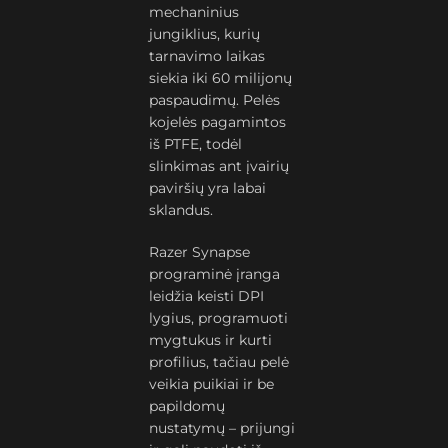
mechaninius
jungiklius, kurių
tarnavimo laikas
siekia iki 60 milijonų
paspaudimų. Pelės
kojelės pagamintos
iš PTFE, todėl
slinkimas ant įvairių
paviršių yra labai
sklandus.
Razer Synapse
programinė įranga
leidžia keisti DPI
lygius, programuoti
mygtukus ir kurti
profilius, tačiau pelė
veikia puikiai ir be
papildomų
nustatymų – prijungi