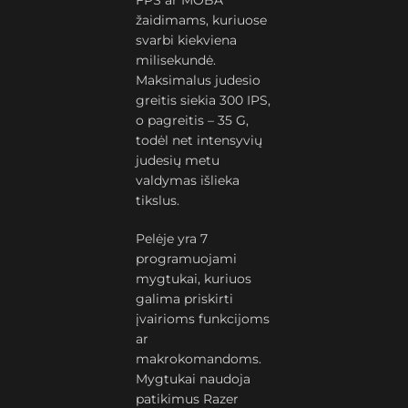
FPS ar MOBA
žaidimams, kuriuose
svarbi kiekviena
milisekundė.
Maksimalus judesio
greitis siekia 300 IPS,
o pagreitis – 35 G,
todėl net intensyvių
judesių metu
valdymas išlieka
tikslus.
Pelėje yra 7
programuojami
mygtukai, kuriuos
galima priskirti
įvairioms funkcijoms
ar
makrokomandoms.
Mygtukai naudoja
patikimus Razer