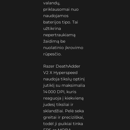
valandų,
priklausomai nuo
naudojamos
baterijos tipo. Tai
užtikrina
nepertraukiamą
žaidimą be
nuolatinio įkrovimo
rūpesčio.
Razer DeathAdder
V2 X Hyperspeed
naudoja tikslų optinį
jutiklį su maksimalia
14 000 DPI, kuris
reaguoja į kiekvieną
judesį tiksliai ir
sklandžiai. Pelė seka
greitai ir preciziškai,
todėl ji puikiai tinka