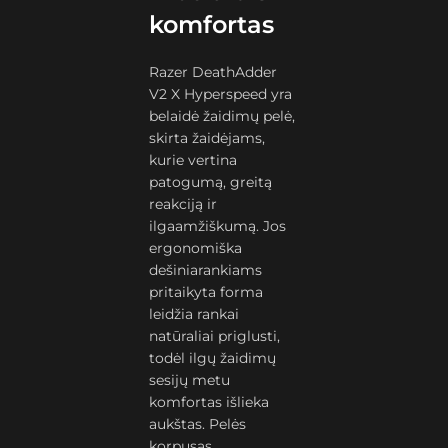
komfortas
Razer DeathAdder
V2 X Hyperspeed yra
belaidė žaidimų pelė,
skirta žaidėjams,
kurie vertina
patogumą, greitą
reakciją ir
ilgaamžiškumą. Jos
ergonomiška
dešiniarankiams
pritaikyta forma
leidžia rankai
natūraliai priglusti,
todėl ilgų žaidimų
sesijų metu
komfortas išlieka
aukštas. Pelės
korpusas