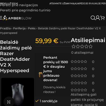
ATSIIMKITE UŽSAKYMĄ
KLAIPĖDOJE IR VILNIUJE
PER
0-3 DARBO DIENAS.
Pereiti prie navigacijos
Pereiti prie pagrindinio turinio
Pradžia
›
Periferija
›
Pelės
›
Belaidė žaidimų pelė Razer DeathAdder V2 X
Hyperspeed
Atsiliepimai
59,99
€
Belaidė
Su PVM
žaidimų pelė
0 atsiliepimai
Razer
Perkant
DeathAdder
0
prekių už 1500
V2 X
€ ir daugiau
0
Hyperspeed
jums
priklauso
0
dovana!
0
Dovanų kiekis
0
ribotas !
Atsiliepimą gali
palikti tik prisijungę
1 sandėlyje
Spustelėkite, kad padidintumėte
klientai, įsigiję šį