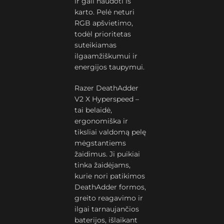
ir gali naudoti iš
karto. Pelė neturi
RGB apšvietimo,
todėl prioritetas
suteikiamas
ilgaamžiškumui ir
energijos taupymui.
Razer DeathAdder
V2 X Hyperspeed –
tai belaidė,
ergonomiška ir
tiksliai valdomą pelę
mėgstantiems
žaidimus. Ji puikiai
tinka žaidėjams,
kurie nori patikimos
DeathAdder formos,
greito reagavimo ir
ilgai tarnaujančios
baterijos, išlaikant