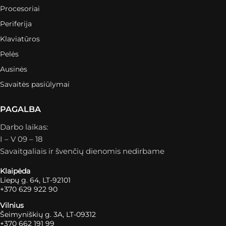
Procesoriai
Periferija
Klaviatūros
Pelės
Ausinės
Savaitės pasiūlymai
PAGALBA
Darbo laikas:
I – V 09 – 18
Savaitgaliais ir švenčių dienomis nedirbame
Klaipėda
Liepų g. 64, LT-92101
+370 629 922 90
Vilnius
Šeimyniškių g. 3A, LT-09312
+370 662 191 99